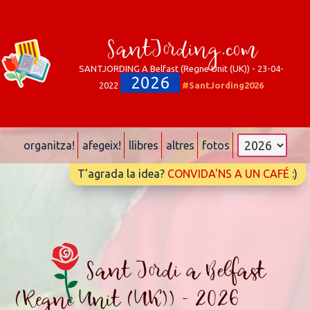
SantJording.com
SANTJORDING A Belfast (Regne Unit (UK)) - 23-04-
2026
2022
#SantJording2026
organitza!
afegeix!
llibres
altres
fotos
T'agrada la idea?
CONVIDA'NS A UN CAFÉ
:)
Sant Jordi a Belfast
(Regne Unit (UK)) - 2026