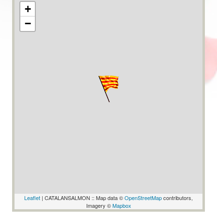
+
−
Leaflet
| CATALANSALMON :: Map data ©
OpenStreetMap
contributors,
Imagery ©
Mapbox