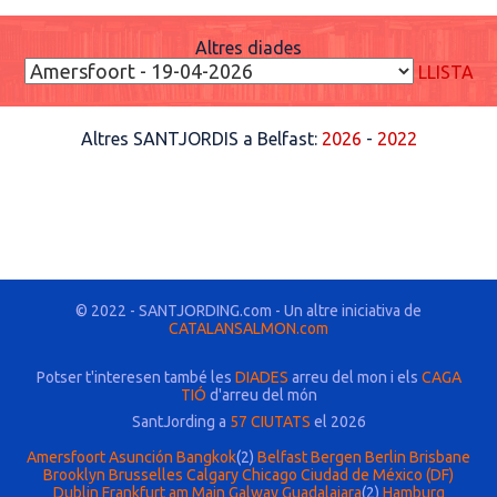
Altres diades
LLISTA
Altres SANTJORDIS a Belfast:
2026
-
2022
© 2022 - SANTJORDING.com - Un altre iniciativa de
CATALANSALMON.com
Potser t'interesen també les
DIADES
arreu del mon i els
CAGA
TIÓ
d'arreu del món
SantJording a
57 CIUTATS
el 2026
Amersfoort
Asunción
Bangkok
(2)
Belfast
Bergen
Berlin
Brisbane
Brooklyn
Brusselles
Calgary
Chicago
Ciudad de México (DF)
Dublin
Frankfurt am Main
Galway
Guadalajara
(2)
Hamburg