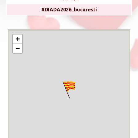
#DIADA2026_bucuresti
+
−