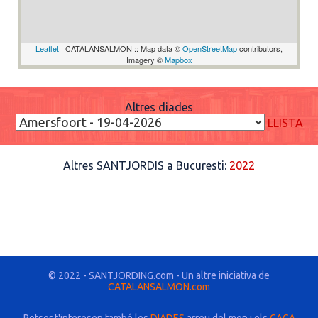
Leaflet
| CATALANSALMON :: Map data ©
OpenStreetMap
contributors,
Imagery ©
Mapbox
Altres diades
LLISTA
Altres SANTJORDIS a Bucuresti:
2022
© 2022 - SANTJORDING.com - Un altre iniciativa de
CATALANSALMON.com