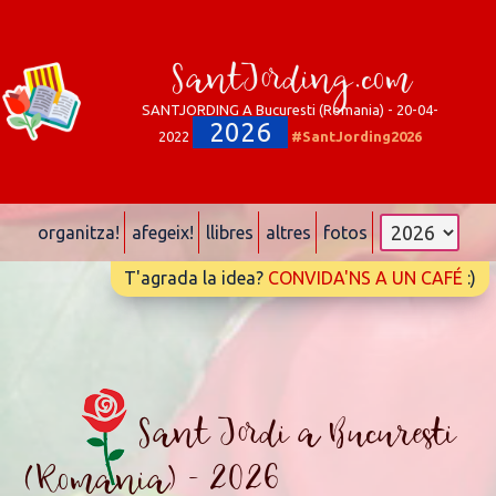
SantJording.com
SANTJORDING A Bucuresti (Romania) - 20-04-
2026
2022
#SantJording2026
organitza!
afegeix!
llibres
altres
fotos
T'agrada la idea?
CONVIDA'NS A UN CAFÉ
:)
Sant Jordi a Bucuresti
(Romania) - 2026