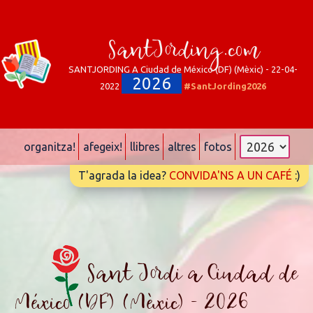
SantJording.com
SANTJORDING A Ciudad de México (DF) (Mèxic) - 22-04-
2026
2022
#SantJording2026
organitza!
afegeix!
llibres
altres
fotos
T'agrada la idea?
CONVIDA'NS A UN CAFÉ
:)
Sant Jordi a Ciudad de
México (DF) (Mèxic) - 2026