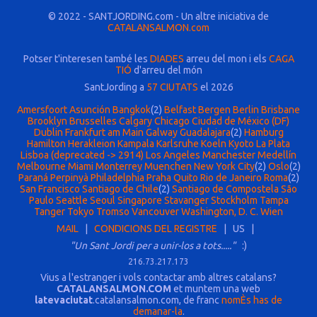
© 2022 - SANTJORDING.com - Un altre iniciativa de
CATALANSALMON.com
Potser t'interesen també les
DIADES
arreu del mon i els
CAGA
TIÓ
d'arreu del món
SantJording a
57 CIUTATS
el 2026
Amersfoort
Asunción
Bangkok
(2)
Belfast
Bergen
Berlin
Brisbane
Brooklyn
Brusselles
Calgary
Chicago
Ciudad de México (DF)
Dublin
Frankfurt am Main
Galway
Guadalajara
(2)
Hamburg
Hamilton
Herakleion
Kampala
Karlsruhe
Koeln
Kyoto
La Plata
Lisboa (deprecated -> 2914)
Los Angeles
Manchester
Medellín
Melbourne
Miami
Monterrey
Muenchen
New York City
(2)
Oslo
(2)
Paraná
Perpinyà
Philadelphia
Praha
Quito
Rio de Janeiro
Roma
(2)
San Francisco
Santiago de Chile
(2)
Santiago de Compostela
São
Paulo
Seattle
Seoul
Singapore
Stavanger
Stockholm
Tampa
Tanger
Tokyo
Tromso
Vancouver
Washington, D. C.
Wien
MAIL
|
CONDICIONS DEL REGISTRE
| US |
"Un Sant Jordi per a unir-los a tots....."
:)
216.73.217.173
Vius a l'estranger i vols contactar amb altres catalans?
CATALANSALMON.COM
et muntem una web
latevaciutat
.catalansalmon.com, de franc
nomÈs has de
demanar-la
.