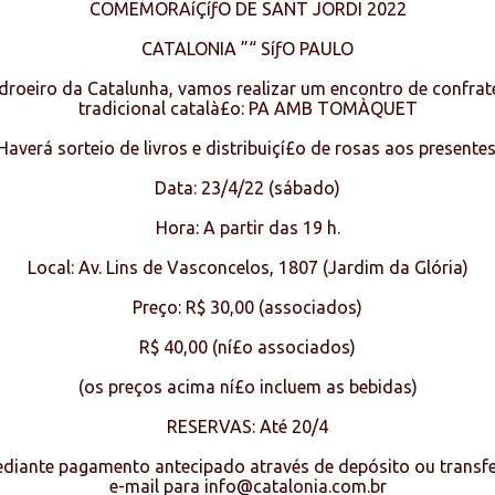
COMEMORAíÇíƒO DE SANT JORDI 2022
CATALONIA ”“ SíƒO PAULO
droeiro da Catalunha, vamos realizar um encontro de confra
tradicional català£o: PA AMB TOMÀQUET
Haverá sorteio de livros e distribuiçí£o de rosas aos presentes
Data: 23/4/22 (sábado)
Hora: A partir das 19 h.
Local: Av. Lins de Vasconcelos, 1807 (Jardim da Glória)
Preço: R$ 30,00 (associados)
R$ 40,00 (ní£o associados)
(os preços acima ní£o incluem as bebidas)
RESERVAS: Até 20/4
diante pagamento antecipado através de depósito ou transfer
e-mail para info@catalonia.com.br