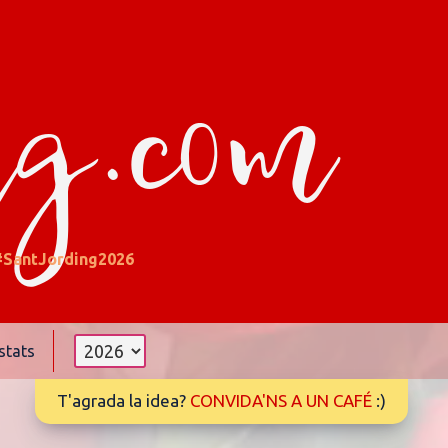
ng.com
#SantJording2026
stats
T'agrada la idea?
CONVIDA'NS A UN CAFÉ
:)