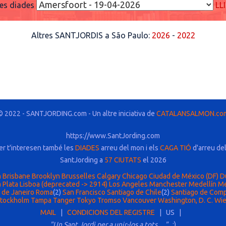
res diades
LL
Altres SANTJORDIS a São Paulo:
2026
-
2022
© 2022 - SANTJORDING.com - Un altre iniciativa de
CATALANSALMON.co
https://www.SantJording.com
er t'interesen també les
DIADES
arreu del mon i els
CAGA TIÓ
d'arreu de
SantJording a
57 CIUTATS
el 2026
n
Brisbane
Brooklyn
Brusselles
Calgary
Chicago
Ciudad de México (DF)
D
 Plata
Lisboa (deprecated -> 2914)
Los Angeles
Manchester
Medellín
Me
 de Janeiro
Roma
(2)
San Francisco
Santiago de Chile
(2)
Santiago de Com
tockholm
Tampa
Tanger
Tokyo
Tromso
Vancouver
Washington, D. C.
Wi
MAIL
|
CONDICIONS DEL REGISTRE
| US |
"Un Sant Jordi per a unir-los a tots....."
:)