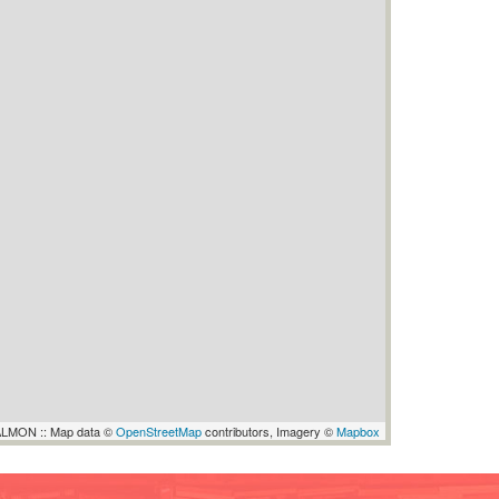
LMON :: Map data ©
OpenStreetMap
contributors, Imagery ©
Mapbox