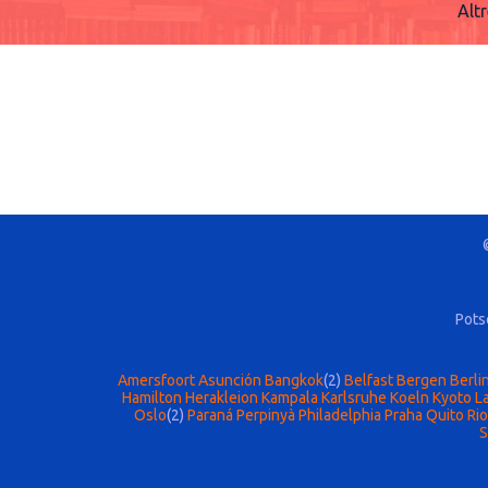
Alt
Pots
Amersfoort
Asunción
Bangkok
(2)
Belfast
Bergen
Berli
Hamilton
Herakleion
Kampala
Karlsruhe
Koeln
Kyoto
La
Oslo
(2)
Paraná
Perpinyà
Philadelphia
Praha
Quito
Rio
S