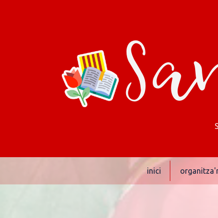
San
inici
organitza'