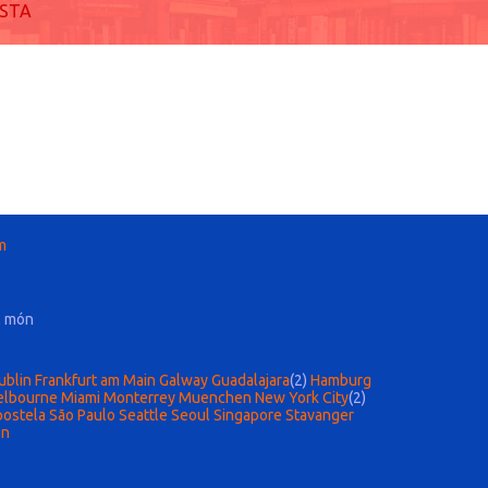
ISTA
m
l món
ublin
Frankfurt am Main
Galway
Guadalajara
(2)
Hamburg
lbourne
Miami
Monterrey
Muenchen
New York City
(2)
postela
São Paulo
Seattle
Seoul
Singapore
Stavanger
en