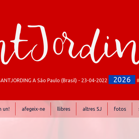
tJordi
2026
SANTJORDING A São Paulo (Brasil) - 23-04-2022
n un!
afegeix-ne
llibres
altres SJ
fotos