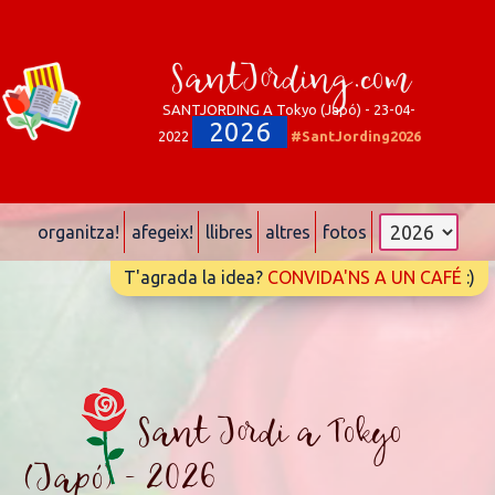
SantJording.com
SANTJORDING A Tokyo (Japó) - 23-04-
2026
2022
#SantJording2026
organitza!
afegeix!
llibres
altres
fotos
T'agrada la idea?
CONVIDA'NS A UN CAFÉ
:)
Sant Jordi a Tokyo
(Japó) - 2026