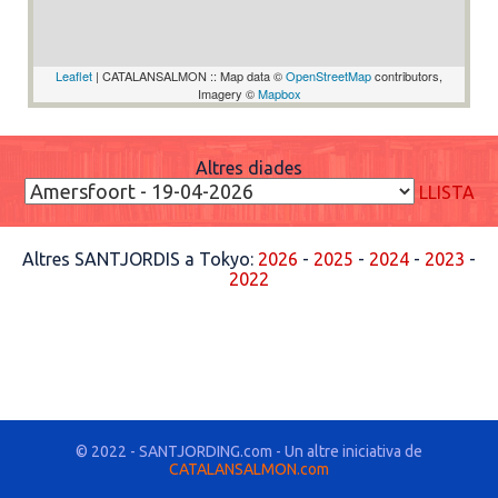
Leaflet
| CATALANSALMON :: Map data ©
OpenStreetMap
contributors,
Imagery ©
Mapbox
Altres diades
LLISTA
Altres SANTJORDIS a Tokyo:
2026
-
2025
-
2024
-
2023
-
2022
© 2022 - SANTJORDING.com - Un altre iniciativa de
CATALANSALMON.com