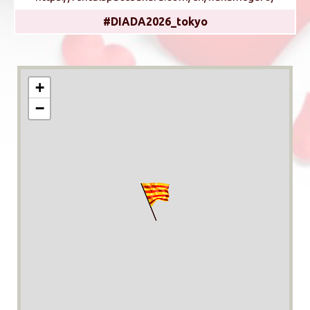
#DIADA2026_tokyo
+
−