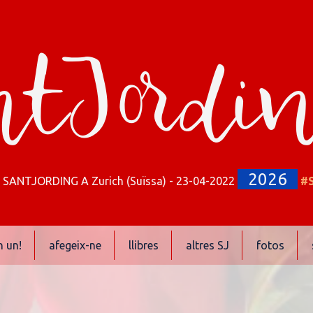
tJordi
2026
SANTJORDING A Zurich (Suïssa) - 23-04-2022
#S
n un!
afegeix-ne
llibres
altres SJ
fotos