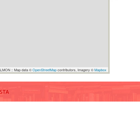
LMON :: Map data ©
OpenStreetMap
contributors, Imagery ©
Mapbox
ISTA