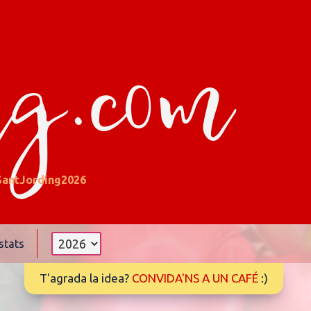
ng.com
antJording2026
stats
T'agrada la idea?
CONVIDA'NS A UN CAFÉ
:)