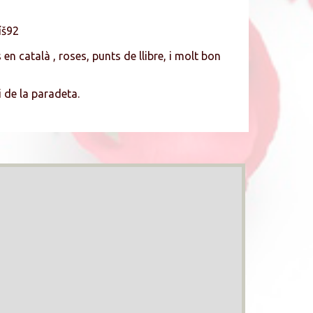
íš92
n català , roses, punts de llibre, i molt bon
 de la paradeta.