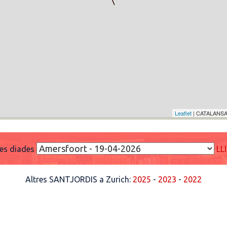
Leaflet
| CATALANSA
res diades
LL
Altres SANTJORDIS a Zurich:
2025
-
2023
-
2022