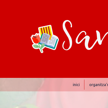
San
inici
organitza'