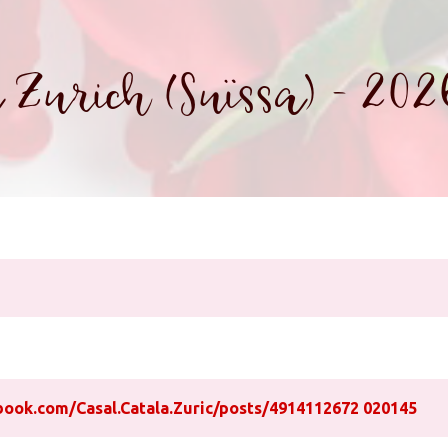
 Zurich (Suïssa) - 202
book.com/Casal.Catala.Zuric/posts/4914112672 020145