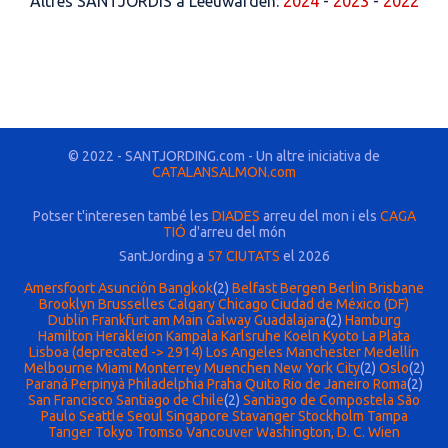
Altres SANTJORDIS a Leeuwarden:
2024
-
2023
-
2022
© 2022 - SANTJORDING.com - Un altre iniciativa de
CATALANSALMON.com
Potser t'interesen també les
DIADES
arreu del mon i els
CAGA
TIÓ
d'arreu del món
SantJording a
57 CIUTATS
el 2026
Amersfoort
Asunción
Bangkok
(2)
Belfast
Bergen
Berlin
Brisbane
Brooklyn
Brusselles
Calgary
Chicago
Ciudad de México (DF)
Dublin
Frankfurt am Main
Galway
Guadalajara
(2)
Hamburg
Hamilton
Herakleion
Kampala
Karlsruhe
Koeln
Kyoto
La Plata
Lisboa (deprecated -> 2914)
Los Angeles
Manchester
Medellín
Melbourne
Miami
Monterrey
Muenchen
New York City
(2)
Oslo
(2)
Paraná
Perpinyà
Philadelphia
Praha
Quito
Rio de Janeiro
Roma
(2)
San Francisco
Santiago de Chile
(2)
Santiago de Compostela
São
Paulo
Seattle
Seoul
Singapore
Stavanger
Stockholm
Tampa
Tanger
Tokyo
Tromso
Vancouver
Washington, D. C.
Wien