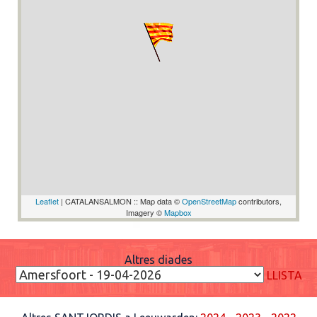
Leaflet
| CATALANSALMON :: Map data ©
OpenStreetMap
contributors,
Imagery ©
Mapbox
Altres diades
LLISTA