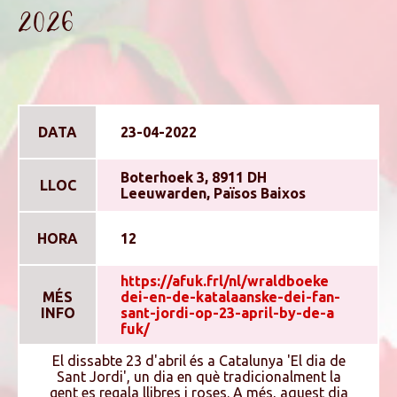
2026
DATA
23-04-2022
Boterhoek 3, 8911 DH
LLOC
Leeuwarden, Països Baixos
HORA
12
https://afuk.frl/nl/wraldboeke
MÉS
dei-en-de-katalaanske-dei-fan-
INFO
sant-jordi-op-23-april-by-de-a
fuk/
El dissabte 23 d'abril és a Catalunya 'El dia de
Sant Jordi', un dia en què tradicionalment la
gent es regala llibres i roses. A més, aquest dia