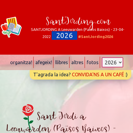
SantJording.com
SANTJORDING A Leeuwarden (Països Baixos) - 23-04-
2026
2022
#SantJording2026
organitza!
afegeix!
llibres
altres
fotos
T'agrada la idea?
CONVIDA'NS A UN CAFÉ
:)
Sant Jordi a
Leeuwarden (Països Baixos) -