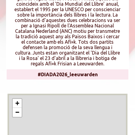
coincideix amb el 'Dia Mundial del Llibre' anual,
establert el 1995 per la UNESCO per conscienciar
sobre la importància dels llibres i la lectura. La
combinació d'aquestes dues celebracions va ser
per a Ignasi Ripoll de l'Assemblea Nacional
Catalana Nederland (ANC) motiu per transmetre
la tradició aquest any als Països Baixos i cercar
el contacte amb els Afí»k. Tots dos partits
defensen la promoció de la seva llengua i
cultura. Junts estan organitzant el 'Dia del Llibre
i la Rosa' el 23 d'abril a la llibreria i botiga de
regals Afí»k Frisian a Leeuwarden.
#DIADA2026_leeuwarden
+
−