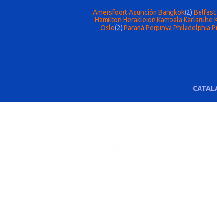
Amersfoort
Asunción
Bangkok
(2)
Belfast
Hamilton
Herakleion
Kampala
Karlsruhe
Oslo
(2)
Paraná
Perpinyà
Philadelphia
P
CATAL