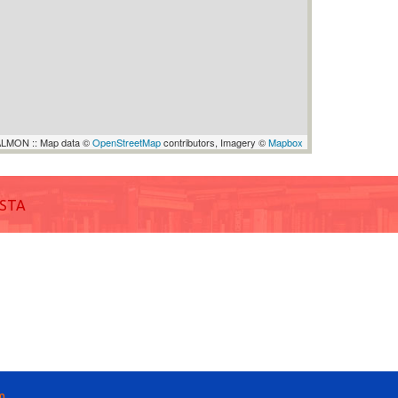
LMON :: Map data ©
OpenStreetMap
contributors, Imagery ©
Mapbox
ISTA
m