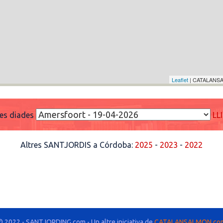
Leaflet
| CATALANSA
res diades
LL
Altres SANTJORDIS a Córdoba:
2025
-
2023
-
2022
© 2022 - SANTJORDING.com - Un altre iniciativa de
CATALANSALMON.co