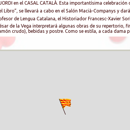
RDI en el CASAL CATALÀ. Esta importantí­sima celebración del
el Libro”, se llevará a cabo en el Salón Macià-Companys y dar
ofesor de Lengua Catalana, el Historiador Francesc-Xavier Sor
ésar de la Vega interpretará algunas obras de su repertorio, f
món crudo), bebidas y postre. Como se estila, a cada dama pr