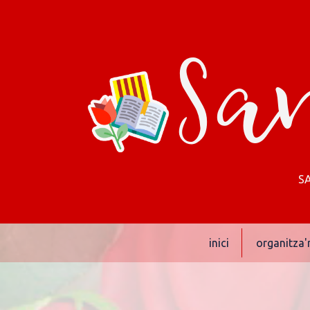
San
SA
inici
organitza'