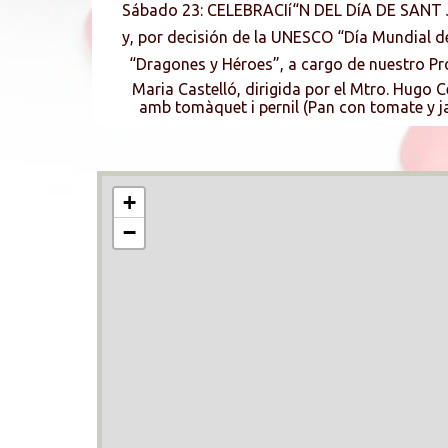
Sábado 23: CELEBRACIí“N DEL DíA DE SANT JO
y, por decisión de la UNESCO “Dí­a Mundial d
“Dragones y Héroes”, a cargo de nuestro Pr
Maria Castelló, dirigida por el Mtro. Hugo C
amb tomàquet i pernil (Pan con tomate y ja
+
−