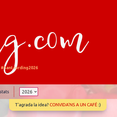
ng.com
#SantJording2026
stats
T'agrada la idea?
CONVIDA'NS A UN CAFÉ
:)