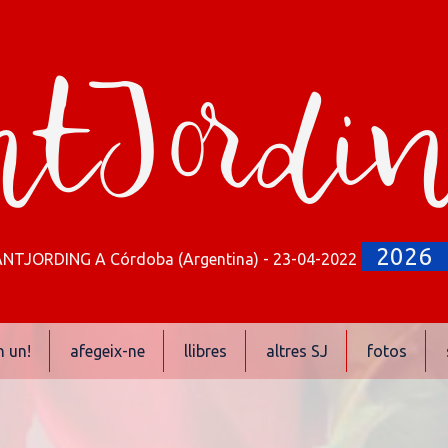
tJordi
2026
NTJORDING A Córdoba (Argentina) - 23-04-2022
n un!
afegeix-ne
llibres
altres SJ
fotos