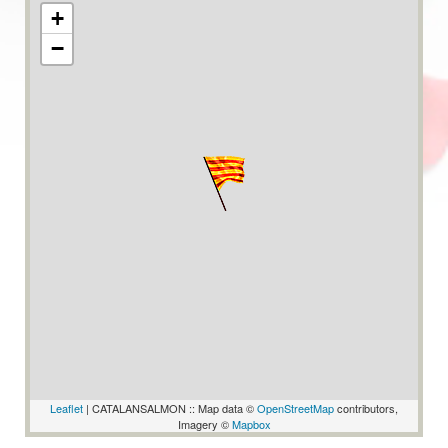
+
−
Leaflet
| CATALANSALMON :: Map data ©
OpenStreetMap
contributors,
Imagery ©
Mapbox