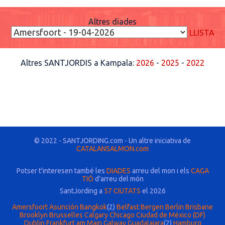
Altres diades
LLISTA
Altres SANTJORDIS a Kampala:
2026
-
2025
-
2022
© 2022 - SANTJORDING.com - Un altre iniciativa de
CATALANSALMON.com
Potser t'interesen també les
DIADES
arreu del mon i els
CAGA
TIÓ
d'arreu del món
SantJording a
57 CIUTATS
el 2026
Amersfoort
Asunción
Bangkok
(2)
Belfast
Bergen
Berlin
Brisbane
Brooklyn
Brusselles
Calgary
Chicago
Ciudad de México (DF)
Dublin
Frankfurt am Main
Galway
Guadalajara
(2)
Hamburg