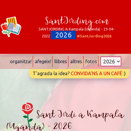
SantJording.com
SANTJORDING A Kampala (Uganda) - 23-04-
2026
2022
#SantJording2026
organitza!
afegeix!
llibres
altres
fotos
T'agrada la idea?
CONVIDA'NS A UN CAFÉ
:)
Sant Jordi a Kampala
(Uganda) - 2026