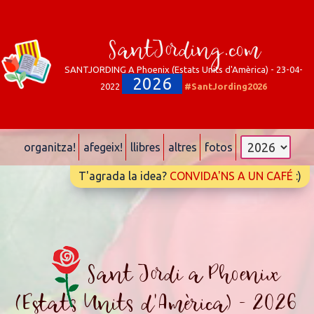
SantJording.com
SANTJORDING A Phoenix (Estats Units d'Amèrica) - 23-04-
2026
2022
#SantJording2026
organitza!
afegeix!
llibres
altres
fotos
T'agrada la idea?
CONVIDA'NS A UN CAFÉ
:)
Sant Jordi a Phoenix
(Estats Units d'Amèrica) - 2026