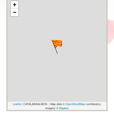
+
−
Leaflet
| CATALANSALMON :: Map data ©
OpenStreetMap
contributors,
Imagery ©
Mapbox