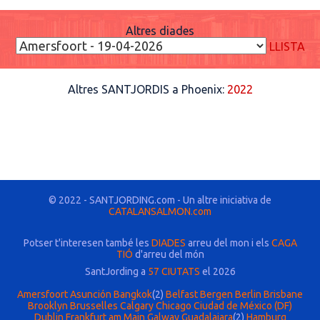
Altres diades
LLISTA
Altres SANTJORDIS a Phoenix:
2022
© 2022 - SANTJORDING.com - Un altre iniciativa de
CATALANSALMON.com
Potser t'interesen també les
DIADES
arreu del mon i els
CAGA
TIÓ
d'arreu del món
SantJording a
57 CIUTATS
el 2026
Amersfoort
Asunción
Bangkok
(2)
Belfast
Bergen
Berlin
Brisbane
Brooklyn
Brusselles
Calgary
Chicago
Ciudad de México (DF)
Dublin
Frankfurt am Main
Galway
Guadalajara
(2)
Hamburg