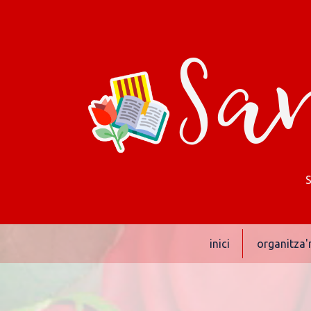
San
inici
organitza'