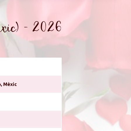
xic) - 2026
o, Mèxic