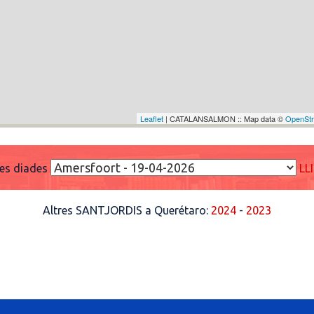
Leaflet
| CATALANSALMON :: Map data ©
OpenSt
res diades
LL
Altres SANTJORDIS a Querétaro:
2024
-
2023