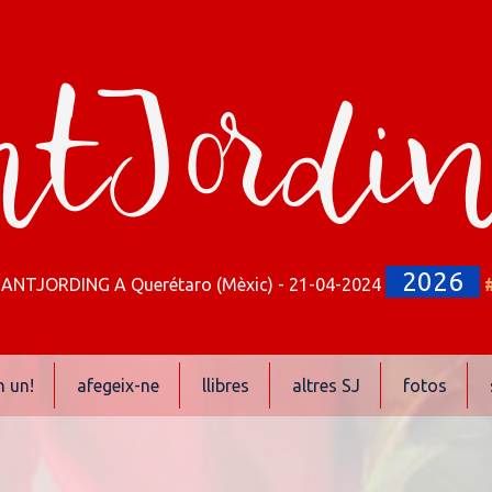
tJordi
2026
SANTJORDING A Querétaro (Mèxic) - 21-04-2024
n un!
afegeix-ne
llibres
altres SJ
fotos