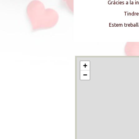
Grácies a la i
Tindre
Estem treball
+
−