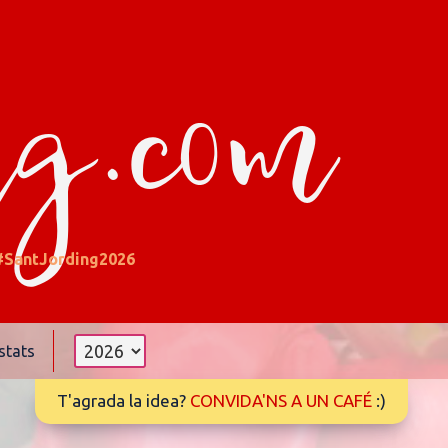
ng.com
#SantJording2026
stats
T'agrada la idea?
CONVIDA'NS A UN CAFÉ
:)