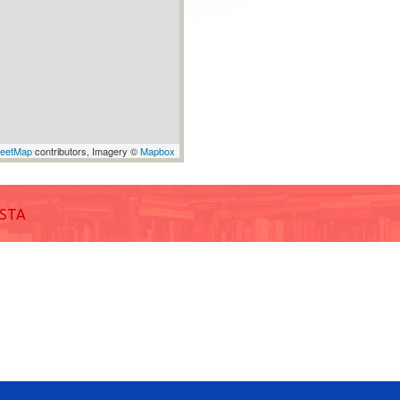
reetMap
contributors, Imagery ©
Mapbox
ISTA