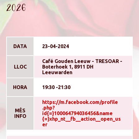
2026
DATA
23-04-2024
Café Gouden Leeuw - TRESOAR -
LLOC
Boterhoek 1, 8911 DH
Leeuwarden
HORA
19:30 -21:30
https://m.facebook.com/profile
.php?
MÉS
id{=}100064794036456&name
INFO
{=}xhp_nt__fb__action__open_us
er