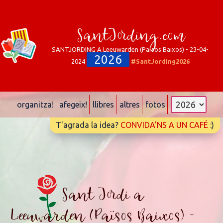
SantJording.com
SANTJORDING A Leeuwarden (Països Baixos) - 23-04-
2026
2024
#SantJording2026
organitza!
afegeix!
llibres
altres
fotos
T'agrada la idea?
CONVIDA'NS A UN CAFÉ
:)
Sant Jordi a
Leeuwarden (Països Baixos) -