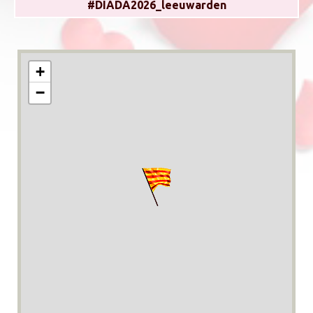
#DIADA2026_leeuwarden
+
−