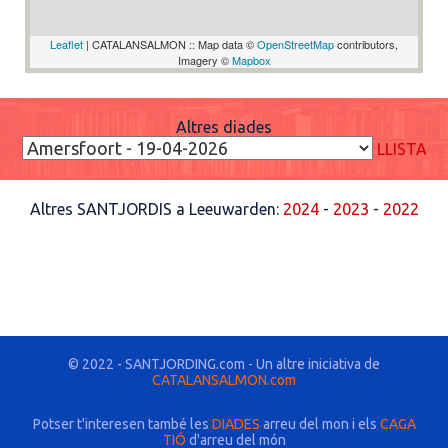
Leaflet
| CATALANSALMON :: Map data ©
OpenStreetMap
contributors,
Imagery ©
Mapbox
Altres diades
LLISTA
Altres SANTJORDIS a Leeuwarden:
2024
-
2023
-
2022
© 2022 - SANTJORDING.com - Un altre iniciativa de
CATALANSALMON.com
Potser t'interesen també les
DIADES
arreu del mon i els
CAGA
TIÓ
d'arreu del món