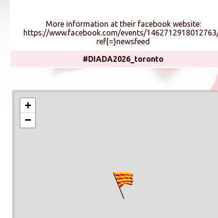
More information at their facebook website:
https://www.facebook.com/events/1462712918012763
ref{=}newsfeed
#DIADA2026_toronto
+
−