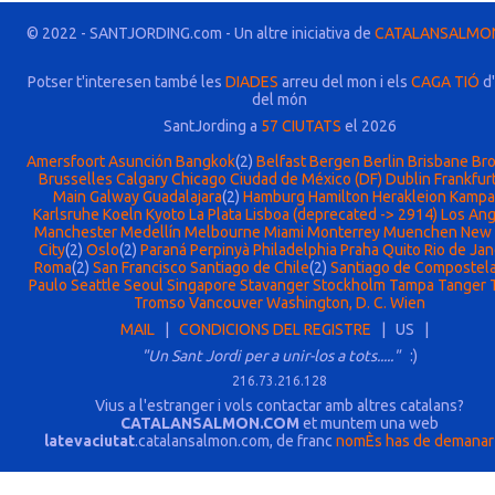
© 2022 - SANTJORDING.com - Un altre iniciativa de
CATALANSALMO
Potser t'interesen també les
DIADES
arreu del mon i els
CAGA TIÓ
d'
del món
SantJording a
57 CIUTATS
el 2026
Amersfoort
Asunción
Bangkok
(2)
Belfast
Bergen
Berlin
Brisbane
Bro
Brusselles
Calgary
Chicago
Ciudad de México (DF)
Dublin
Frankfur
Main
Galway
Guadalajara
(2)
Hamburg
Hamilton
Herakleion
Kampa
Karlsruhe
Koeln
Kyoto
La Plata
Lisboa (deprecated -> 2914)
Los Ang
Manchester
Medellín
Melbourne
Miami
Monterrey
Muenchen
New 
City
(2)
Oslo
(2)
Paraná
Perpinyà
Philadelphia
Praha
Quito
Rio de Jan
Roma
(2)
San Francisco
Santiago de Chile
(2)
Santiago de Compostel
Paulo
Seattle
Seoul
Singapore
Stavanger
Stockholm
Tampa
Tanger
Tromso
Vancouver
Washington, D. C.
Wien
MAIL
|
CONDICIONS DEL REGISTRE
| US |
"Un Sant Jordi per a unir-los a tots....."
:)
216.73.216.128
Vius a l'estranger i vols contactar amb altres catalans?
CATALANSALMON.COM
et muntem una web
latevaciutat
.catalansalmon.com, de franc
nomÈs has de demanar