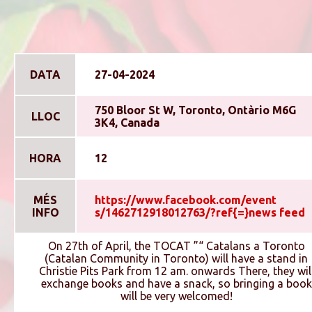
DATA
27-04-2024
750 Bloor St W, Toronto, Ontàrio M6G
LLOC
3K4, Canada
HORA
12
MÉS
https://www.facebook.com/event
INFO
s/1462712918012763/?ref{=}news feed
On 27th of April, the TOCAT ”“ Catalans a Toronto
(Catalan Community in Toronto) will have a stand in
Christie Pits Park from 12 am. onwards There, they wil
exchange books and have a snack, so bringing a book
will be very welcomed!