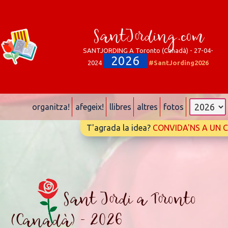
SantJording.com
SANTJORDING A Toronto (Canadà) - 27-04-
2026
2024
#SantJording2026
organitza!
afegeix!
llibres
altres
fotos
T'agrada la idea?
CONVIDA'NS A UN 
Sant Jordi a Toronto
(Canadà) - 2026