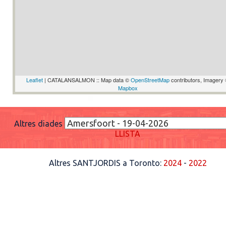
Leaflet
| CATALANSALMON :: Map data ©
OpenStreetMap
contributors, Imagery
Mapbox
Altres diades
LLISTA
Altres SANTJORDIS a Toronto:
2024
-
2022