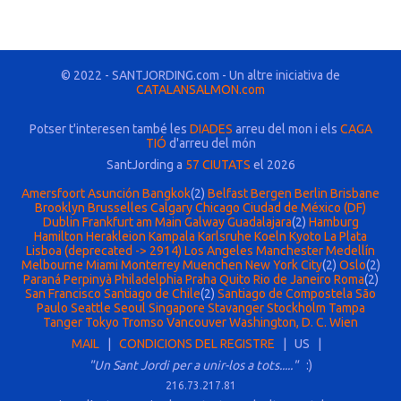
© 2022 - SANTJORDING.com - Un altre iniciativa de
CATALANSALMON.com
Potser t'interesen també les
DIADES
arreu del mon i els
CAGA
TIÓ
d'arreu del món
SantJording a
57 CIUTATS
el 2026
Amersfoort
Asunción
Bangkok
(2)
Belfast
Bergen
Berlin
Brisbane
Brooklyn
Brusselles
Calgary
Chicago
Ciudad de México (DF)
Dublin
Frankfurt am Main
Galway
Guadalajara
(2)
Hamburg
Hamilton
Herakleion
Kampala
Karlsruhe
Koeln
Kyoto
La Plata
Lisboa (deprecated -> 2914)
Los Angeles
Manchester
Medellín
Melbourne
Miami
Monterrey
Muenchen
New York City
(2)
Oslo
(2)
Paraná
Perpinyà
Philadelphia
Praha
Quito
Rio de Janeiro
Roma
(2)
San Francisco
Santiago de Chile
(2)
Santiago de Compostela
São
Paulo
Seattle
Seoul
Singapore
Stavanger
Stockholm
Tampa
Tanger
Tokyo
Tromso
Vancouver
Washington, D. C.
Wien
MAIL
|
CONDICIONS DEL REGISTRE
| US |
"Un Sant Jordi per a unir-los a tots....."
:)
216.73.217.81