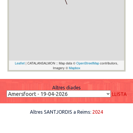
Leaflet
| CATALANSALMON :: Map data ©
OpenStreetMap
contributors,
Imagery ©
Mapbox
Altres diades
LLISTA
Altres SANTJORDIS a Reims:
2024