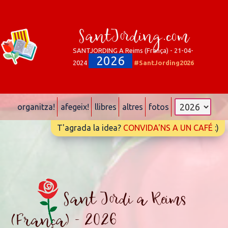
SantJording.com
SANTJORDING A Reims (França) - 21-04-
2026
2024
#SantJording2026
organitza!
afegeix!
llibres
altres
fotos
T'agrada la idea?
CONVIDA'NS A UN CAFÉ
:)
Sant Jordi a Reims
(França) - 2026