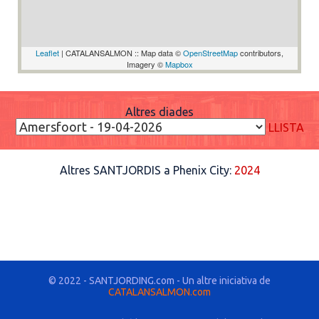
Leaflet
| CATALANSALMON :: Map data ©
OpenStreetMap
contributors,
Imagery ©
Mapbox
Altres diades
LLISTA
Altres SANTJORDIS a Phenix City:
2024
© 2022 - SANTJORDING.com - Un altre iniciativa de
CATALANSALMON.com