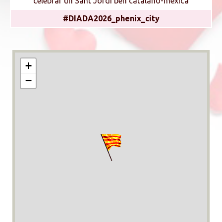
celebrar un Sant Jordi ben catalano-mexicà
#DIADA2026_phenix_city
+
−