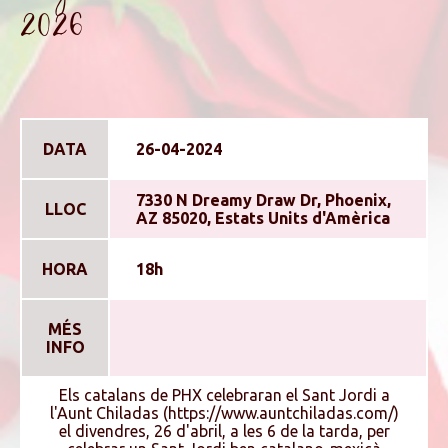
2026
DATA
26-04-2024
7330 N Dreamy Draw Dr, Phoenix,
LLOC
AZ 85020, Estats Units d'Amèrica
HORA
18h
MÉS
INFO
Els catalans de PHX celebraran el Sant Jordi a
l'Aunt Chiladas (https://www.auntchiladas.com/)
el divendres, 26 d'abril, a les 6 de la tarda, per