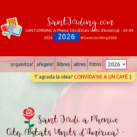
SantJording.com
SANTJORDING A Phenix City (Estats Units d'Amèrica) - 26-04-
2026
2024
#SantJording2026
organitza!
afegeix!
llibres
altres
fotos
T'agrada la idea?
CONVIDA'NS A UN CAFÉ
:)
Sant Jordi a Phenix
City (Estats Units d'Amèrica) -