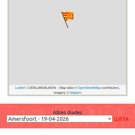
Leaflet
| CATALANSALMON :: Map data ©
OpenStreetMap
contributors,
Imagery ©
Mapbox
Altres diades
LLISTA