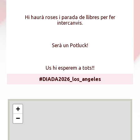
Hi haurà roses i parada de llibres per fer
intercanvis.
Serà un Potluck!
Us hi esperem a tots!!
#DIADA2026_los_angeles
+
−