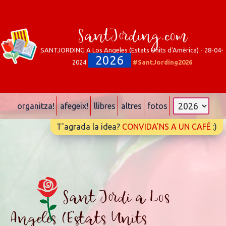
SantJording.com
SANTJORDING A Los Angeles (Estats Units d'Amèrica) - 28-04-
2026
2024
#SantJording2026
organitza!
afegeix!
llibres
altres
fotos
T'agrada la idea?
CONVIDA'NS A UN CAFÉ
:)
Sant Jordi a Los
Angeles (Estats Units