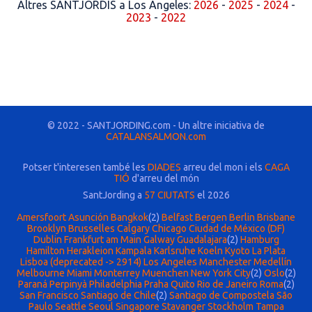
Altres SANTJORDIS a Los Angeles:
2026
-
2025
-
2024
-
2023
-
2022
© 2022 - SANTJORDING.com - Un altre iniciativa de
CATALANSALMON.com
Potser t'interesen també les
DIADES
arreu del mon i els
CAGA
TIÓ
d'arreu del món
SantJording a
57 CIUTATS
el 2026
Amersfoort
Asunción
Bangkok
(2)
Belfast
Bergen
Berlin
Brisbane
Brooklyn
Brusselles
Calgary
Chicago
Ciudad de México (DF)
Dublin
Frankfurt am Main
Galway
Guadalajara
(2)
Hamburg
Hamilton
Herakleion
Kampala
Karlsruhe
Koeln
Kyoto
La Plata
Lisboa (deprecated -> 2914)
Los Angeles
Manchester
Medellín
Melbourne
Miami
Monterrey
Muenchen
New York City
(2)
Oslo
(2)
Paraná
Perpinyà
Philadelphia
Praha
Quito
Rio de Janeiro
Roma
(2)
San Francisco
Santiago de Chile
(2)
Santiago de Compostela
São
Paulo
Seattle
Seoul
Singapore
Stavanger
Stockholm
Tampa