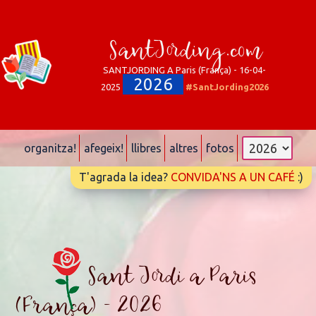
SantJording.com
SANTJORDING A Paris (França) - 16-04-
2026
2025
#SantJording2026
organitza!
afegeix!
llibres
altres
fotos
T'agrada la idea?
CONVIDA'NS A UN CAFÉ
:)
Sant Jordi a Paris
(França) - 2026