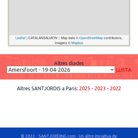
Leaflet
| CATALANSALMON :: Map data ©
OpenStreetMap
contributors,
Imagery ©
Mapbox
Altres diades
LLISTA
Altres SANTJORDIS a Paris:
2025
-
2023
-
2022
© 2022 - SANTJORDING.com - Un altre iniciativa de