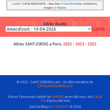
Leaflet
| CATALANSALMON :: Map data ©
OpenStreetMap
contributors,
Imagery ©
Mapbox
Altres diades
LLISTA
Altres SANTJORDIS a Paris:
2025
-
2023
-
2022
© 2022 - SANTJORDING.com - Un altre iniciativa de
CATALANSALMON.com
Potser t'interesen també les
DIADES
arreu del mon i els
CAGA
TIÓ
d'arreu del món
SantJording a
57 CIUTATS
el 2026