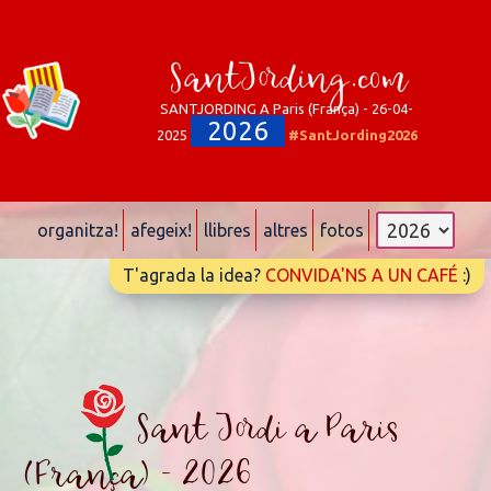
SantJording.com
SANTJORDING A Paris (França) - 26-04-
2026
2025
#SantJording2026
organitza!
afegeix!
llibres
altres
fotos
T'agrada la idea?
CONVIDA'NS A UN CAFÉ
:)
Sant Jordi a Paris
(França) - 2026