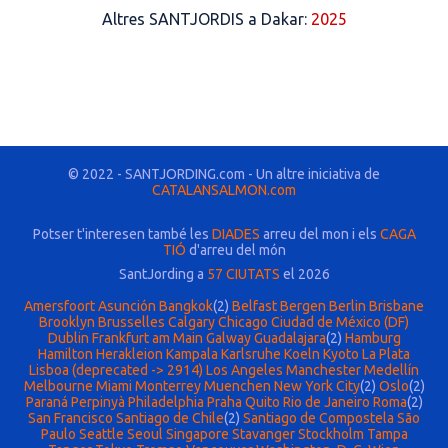
Altres SANTJORDIS a Dakar:
2025
© 2022 - SANTJORDING.com - Un altre iniciativa de
CATALANSALMON.com
Potser t'interesen també les
DIADES
arreu del mon i els
CAGA
TIÓ
d'arreu del món
SantJording a
57 CIUTATS
el 2026
Amersfoort
Asunción
Bangkok
(2)
Belfast
Bergen
Berlin
Brisbane
Brooklyn
Brusselles
Calgary
Chicago
Ciudad de México (DF)
Dublin
Frankfurt am Main
Galway
Guadalajara
(2)
Hamburg
Hamilton
Herakleion
Kampala
Karlsruhe
Koeln
Kyoto
La Plata
Lisboa (deprecated -> 2914)
Los Angeles
Manchester
Medellín
Melbourne
Miami
Monterrey
Muenchen
New York City
(2)
Oslo
(2)
Paraná
Perpinyà
Philadelphia
Praha
Quito
Rio de Janeiro
Roma
(2)
San Francisco
Santiago de Chile
(2)
Santiago de Compostela
São
Paulo
Seattle
Seoul
Singapore
Stavanger
Stockholm
Tampa