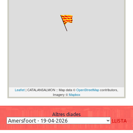
Leaflet
| CATALANSALMON :: Map data ©
OpenStreetMap
contributors,
Imagery ©
Mapbox
Altres diades
LLISTA