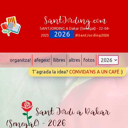
SantJording.com
SANTJORDING A Dakar (Senegal) - 22-04-
2026
2025
#SantJording2026
organitza!
afegeix!
llibres
altres
fotos
T'agrada la idea?
CONVIDA'NS A UN CAFÉ
:)
Sant Jordi a Dakar
(Senegal) - 2026