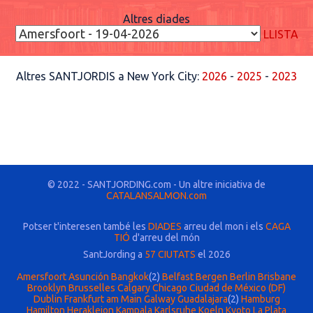
Altres diades
LLISTA
Altres SANTJORDIS a New York City:
2026
-
2025
-
2023
© 2022 - SANTJORDING.com - Un altre iniciativa de
CATALANSALMON.com
Potser t'interesen també les
DIADES
arreu del mon i els
CAGA
TIÓ
d'arreu del món
SantJording a
57 CIUTATS
el 2026
Amersfoort
Asunción
Bangkok
(2)
Belfast
Bergen
Berlin
Brisbane
Brooklyn
Brusselles
Calgary
Chicago
Ciudad de México (DF)
Dublin
Frankfurt am Main
Galway
Guadalajara
(2)
Hamburg
Hamilton
Herakleion
Kampala
Karlsruhe
Koeln
Kyoto
La Plata