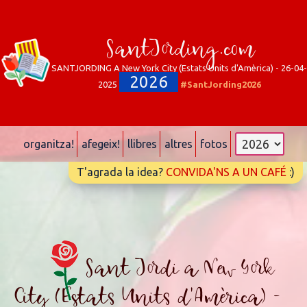
SantJording.com
SANTJORDING A New York City (Estats Units d'Amèrica) - 26-04-
2026
2025
#SantJording2026
organitza!
afegeix!
llibres
altres
fotos
T'agrada la idea?
CONVIDA'NS A UN CAFÉ
:)
Sant Jordi a New York
City (Estats Units d'Amèrica) -