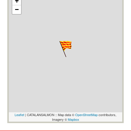
+
−
Leaflet
| CATALANSALMON :: Map data ©
OpenStreetMap
contributors,
Imagery ©
Mapbox