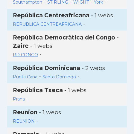
-
-
-
-
Southampton
STIRLING
WIGHT
York
República Centreafricana
- 1 webs
-
REPUBLICA CENTREAFRICANA
República Democràtica del Congo -
Zaire
- 1 webs
-
RD CONGO
República Dominicana
- 2 webs
-
-
Punta Cana
Santo Domingo
República Txeca
- 1 webs
-
Praha
Reunion
- 1 webs
-
REUNION