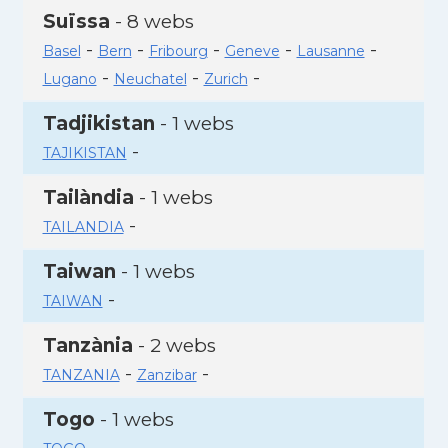
Suïssa
- 8 webs
-
-
-
-
-
Basel
Bern
Fribourg
Geneve
Lausanne
-
-
-
Lugano
Neuchatel
Zurich
Tadjikistan
- 1 webs
-
TAJIKISTAN
Tailàndia
- 1 webs
-
TAILANDIA
Taiwan
- 1 webs
-
TAIWAN
Tanzània
- 2 webs
-
-
TANZANIA
Zanzibar
Togo
- 1 webs
-