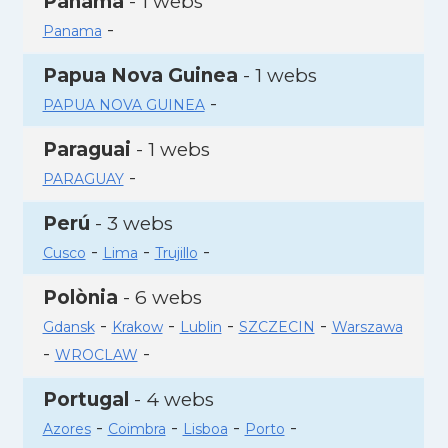
Panamà
- 1 webs
-
Panama
Papua Nova Guinea
- 1 webs
-
PAPUA NOVA GUINEA
Paraguai
- 1 webs
-
PARAGUAY
Perú
- 3 webs
-
-
-
Cusco
Lima
Trujillo
Polònia
- 6 webs
-
-
-
-
Gdansk
Krakow
Lublin
SZCZECIN
Warszawa
-
-
WROCLAW
Portugal
- 4 webs
-
-
-
-
Azores
Coimbra
Lisboa
Porto