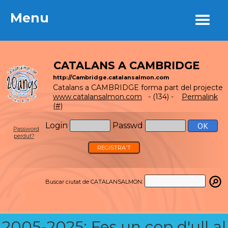
Menu
Menu
CATALANS A CAMBRIDGE
http://Cambridge.catalansalmon.com
Catalans a CAMBRIDGE forma part del projecte
www.catalansalmon.com
- (134) -
Permalink
(#)
Login
Passwd
Password
perdut?
REGISTRA'T
Buscar ciutat de CATALANSALMON:
2005-2025: Fes un cop d'ull al