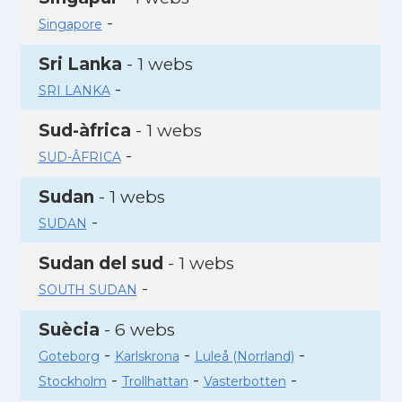
-
Singapore
Sri Lanka
- 1 webs
-
SRI LANKA
Sud-àfrica
- 1 webs
-
SUD-ÂFRICA
Sudan
- 1 webs
-
SUDAN
Sudan del sud
- 1 webs
-
SOUTH SUDAN
Suècia
- 6 webs
-
-
-
Goteborg
Karlskrona
Luleå (Norrland)
-
-
-
Stockholm
Trollhattan
Vasterbotten