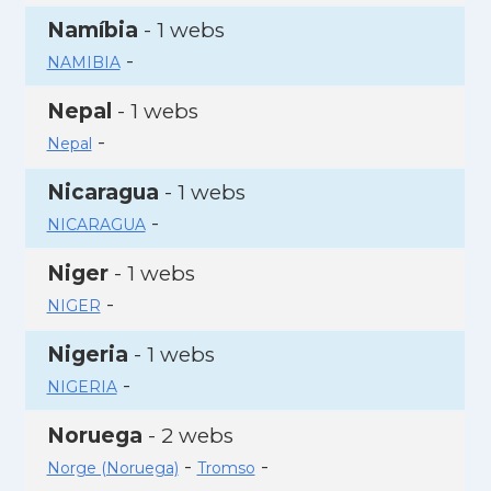
Namíbia
- 1 webs
-
NAMIBIA
Nepal
- 1 webs
-
Nepal
Nicaragua
- 1 webs
-
NICARAGUA
Niger
- 1 webs
-
NIGER
Nigeria
- 1 webs
-
NIGERIA
Noruega
- 2 webs
-
-
Norge (Noruega)
Tromso