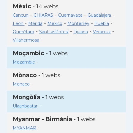
Mèxic
- 14 webs
-
-
-
-
Cancun
CHIAPAS
Cuernavaca
Guadalajara
-
-
-
-
-
Leon
Mérida
Mexico
Monterrey
Puebla
-
-
-
-
Querétaro
SanLuisPotosí
Tijuana
Veracruz
-
Villahermosa
Moçambic
- 1 webs
-
Mozambic
Mònaco
- 1 webs
-
Monaco
Mongòlia
- 1 webs
-
Ulaanbaatar
Myanmar - Birmània
- 1 webs
-
MYANMAR