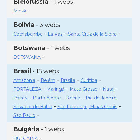
Bielorússia
- 1 webs
-
Minsk
Bolívia
- 3 webs
-
-
-
Cochabamba
La Paz
Santa Cruz de la Sierra
Botswana
- 1 webs
-
BOTSWANA
Brasil
- 15 webs
-
-
-
-
Amazonia
Belém
Brasilia
Curitiba
-
-
-
-
FORTALEZA
Maringá
Mato Grosso
Natal
-
-
-
-
Paraty
Porto Alegre
Recife
Rio de Janeiro
-
-
Salvador de Bahia
São Lourenço, Minas Gerais
-
Sao Paulo
Bulgària
- 1 webs
-
BULGARIA