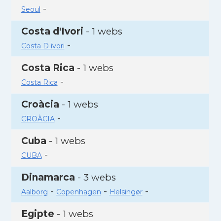
-
Seoul
Costa d'Ivori
- 1 webs
-
Costa D ivori
Costa Rica
- 1 webs
-
Costa Rica
Croàcia
- 1 webs
-
CROÀCIA
Cuba
- 1 webs
-
CUBA
Dinamarca
- 3 webs
-
-
-
Aalborg
Copenhagen
Helsingør
Egipte
- 1 webs