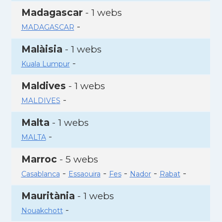
Madagascar
- 1 webs
-
MADAGASCAR
Malàisia
- 1 webs
-
Kuala Lumpur
Maldives
- 1 webs
-
MALDIVES
Malta
- 1 webs
-
MALTA
Marroc
- 5 webs
-
-
-
-
-
Casablanca
Essaouira
Fes
Nador
Rabat
Mauritània
- 1 webs
-
Nouakchott