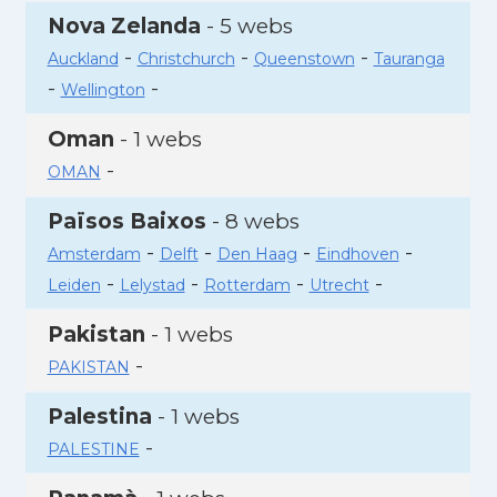
Nova Zelanda
- 5 webs
-
-
-
Auckland
Christchurch
Queenstown
Tauranga
-
-
Wellington
Oman
- 1 webs
-
OMAN
Països Baixos
- 8 webs
-
-
-
-
Amsterdam
Delft
Den Haag
Eindhoven
-
-
-
-
Leiden
Lelystad
Rotterdam
Utrecht
Pakistan
- 1 webs
-
PAKISTAN
Palestina
- 1 webs
-
PALESTINE