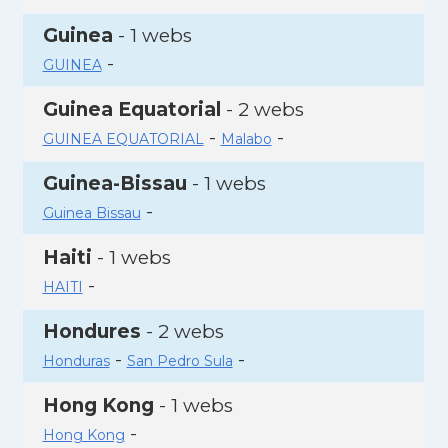
Guinea
- 1 webs
-
GUINEA
Guinea Equatorial
- 2 webs
-
-
GUINEA EQUATORIAL
Malabo
Guinea-Bissau
- 1 webs
-
Guinea Bissau
Haiti
- 1 webs
-
HAITI
Hondures
- 2 webs
-
-
Honduras
San Pedro Sula
Hong Kong
- 1 webs
-
Hong Kong