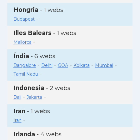
Hongria
- 1 webs
-
Budapest
Illes Balears
- 1 webs
-
Mallorca
Índia
- 6 webs
-
-
-
-
-
Bangalore
Delhi
GOA
Kolkata
Mumbai
-
Tamil Nadu
Indonesia
- 2 webs
-
-
Bali
Jakarta
Iran
- 1 webs
-
Iran
Irlanda
- 4 webs