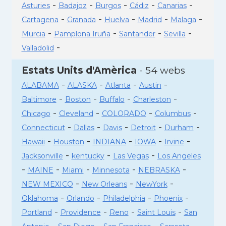
-
-
-
-
-
Asturies
Badajoz
Burgos
Cádiz
Canarias
-
-
-
-
-
Cartagena
Granada
Huelva
Madrid
Malaga
-
-
-
-
Murcia
Pamplona Iruña
Santander
Sevilla
-
Valladolid
Estats Units d'Amèrica
- 54 webs
-
-
-
-
ALABAMA
ALASKA
Atlanta
Austin
-
-
-
-
Baltimore
Boston
Buffalo
Charleston
-
-
-
-
Chicago
Cleveland
COLORADO
Columbus
-
-
-
-
-
Connecticut
Dallas
Davis
Detroit
Durham
-
-
-
-
-
Hawaii
Houston
INDIANA
IOWA
Irvine
-
-
-
Jacksonville
kentucky
Las Vegas
Los Angeles
-
-
-
-
-
MAINE
Miami
Minnesota
NEBRASKA
-
-
-
NEW MEXICO
New Orleans
NewYork
-
-
-
-
Oklahoma
Orlando
Philadelphia
Phoenix
-
-
-
-
Portland
Providence
Reno
Saint Louis
San
-
-
-
-