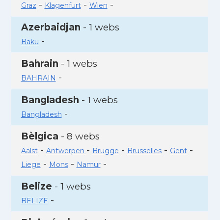
-
-
-
Graz
Klagenfurt
Wien
Azerbaidjan
- 1 webs
-
Baku
Bahrain
- 1 webs
-
BAHRAIN
Bangladesh
- 1 webs
-
Bangladesh
Bèlgica
- 8 webs
-
-
-
-
-
Aalst
Antwerpen
Brugge
Brusselles
Gent
-
-
-
Liege
Mons
Namur
Belize
- 1 webs
-
BELIZE