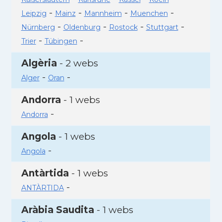
-
-
-
-
Leipzig
Mainz
Mannheim
Muenchen
-
-
-
-
Nürnberg
Oldenburg
Rostock
Stuttgart
-
-
Trier
Tübingen
Algèria
- 2 webs
-
-
Alger
Oran
Andorra
- 1 webs
-
Andorra
Angola
- 1 webs
-
Angola
Antàrtida
- 1 webs
-
ANTÀRTIDA
Aràbia Saudita
- 1 webs