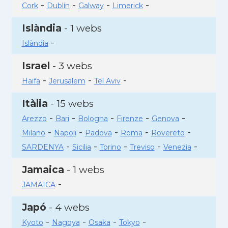
-
-
-
-
Cork
Dublín
Galway
Limerick
Islàndia
- 1 webs
-
Islàndia
Israel
- 3 webs
-
-
-
Haifa
Jerusalem
Tel Aviv
Itàlia
- 15 webs
-
-
-
-
-
Arezzo
Bari
Bologna
Firenze
Genova
-
-
-
-
-
Milano
Napoli
Padova
Roma
Rovereto
-
-
-
-
-
SARDENYA
Sicilia
Torino
Treviso
Venezia
Jamaica
- 1 webs
-
JAMAICA
Japó
- 4 webs
-
-
-
-
Kyoto
Nagoya
Osaka
Tokyo