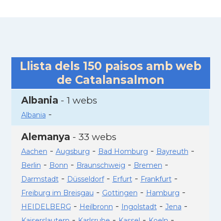
Llista dels
150
paisos amb web
de Catalansalmon
Albania
- 1 webs
-
Albania
Alemanya
- 33 webs
-
-
-
-
Aachen
Augsburg
Bad Homburg
Bayreuth
-
-
-
-
Berlin
Bonn
Braunschweig
Bremen
-
-
-
-
Darmstadt
Düsseldorf
Erfurt
Frankfurt
-
-
-
Freiburg im Breisgau
Gottingen
Hamburg
-
-
-
-
HEIDELBERG
Heilbronn
Ingolstadt
Jena
-
-
-
-
Kaiserslautern
Karlsruhe
Kassel
Koeln