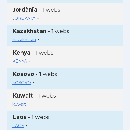
Jordània
- 1 webs
-
JORDANIA
Kazakhstan
- 1 webs
-
Kazakhstan
Kenya
- 1 webs
-
KENYA
Kosovo
- 1 webs
-
KOSOVO
Kuwait
- 1 webs
-
kuwait
Laos
- 1 webs
-
LAOS