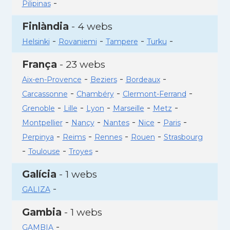
-
Pilipinas
Finlàndia
- 4 webs
-
-
-
-
Helsinki
Rovaniemi
Tampere
Turku
França
- 23 webs
-
-
-
Aix-en-Provence
Beziers
Bordeaux
-
-
-
Carcassonne
Chambéry
Clermont-Ferrand
-
-
-
-
-
Grenoble
Lille
Lyon
Marseille
Metz
-
-
-
-
-
Montpellier
Nancy
Nantes
Nice
Paris
-
-
-
-
Perpinya
Reims
Rennes
Rouen
Strasbourg
-
-
-
Toulouse
Troyes
Galícia
- 1 webs
-
GALIZA
Gambia
- 1 webs
-
GAMBIA