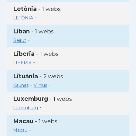
Letònia
- 1 webs
-
LETÒNIA
Líban
- 1 webs
-
Beirut
Liberia
- 1 webs
-
LIBERIA
Lituània
- 2 webs
-
-
Kaunas
Vilnius
Luxemburg
- 1 webs
-
Luxemburg
Macau
- 1 webs
-
Macau