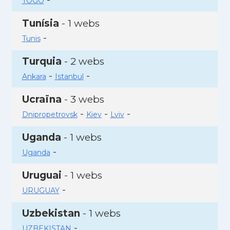
TOGO
Tunísia
- 1 webs
-
Tunis
Turquia
- 2 webs
-
-
Ankara
Istanbul
Ucraïna
- 3 webs
-
-
-
Dnipropetrovsk
Kiev
Lviv
Uganda
- 1 webs
-
Uganda
Uruguai
- 1 webs
-
URUGUAY
Uzbekistan
- 1 webs
-
UZBEKISTAN