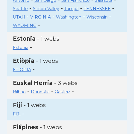
Antonio
San Diego
San Francisco
Sarasota
-
-
-
-
Seattle
Silicon Valley
Tampa
TENNESSEE
-
-
-
-
UTAH
VIRGINIA
Washington
Wisconsin
-
WYOMING
Estonia
- 1 webs
-
Estònia
Etiòpia
- 1 webs
-
ETIOPIA
Euskal Herria
- 3 webs
-
-
-
Bilbao
Donostia
Gasteiz
Fiji
- 1 webs
-
FIJI
Filipines
- 1 webs