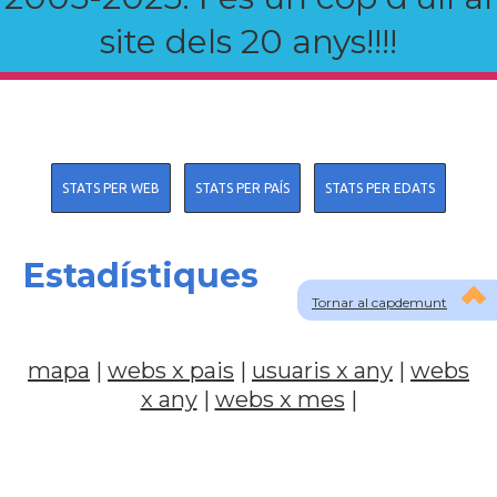
site dels 20 anys!!!!
STATS PER WEB
STATS PER PAÍS
STATS PER EDATS
Estadístiques
Tornar al capdemunt
mapa
|
webs x pais
|
usuaris x any
|
webs
x any
|
webs x mes
|