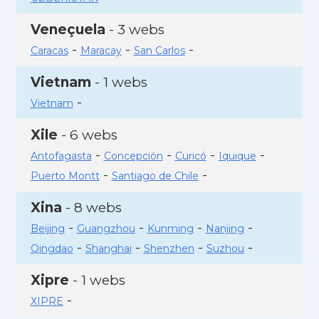
Veneçuela
- 3 webs
-
-
-
Caracas
Maracay
San Carlos
Vietnam
- 1 webs
-
Vietnam
Xile
- 6 webs
-
-
-
-
Antofagasta
Concepción
Curicó
Iquique
-
-
Puerto Montt
Santiago de Chile
Xina
- 8 webs
-
-
-
-
Beijing
Guangzhou
Kunming
Nanjing
-
-
-
-
Qingdao
Shanghai
Shenzhen
Suzhou
Xipre
- 1 webs
-
XIPRE