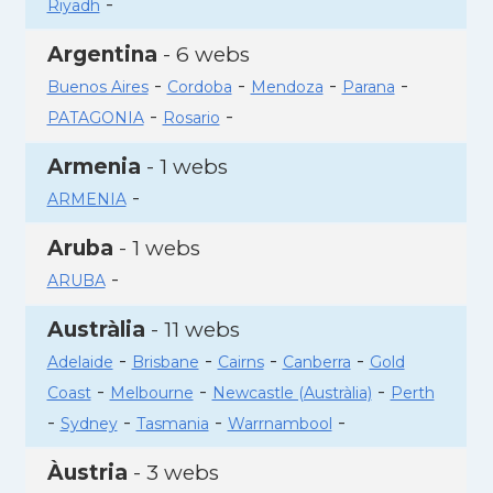
-
Riyadh
Argentina
- 6 webs
-
-
-
-
Buenos Aires
Cordoba
Mendoza
Parana
-
-
PATAGONIA
Rosario
Armenia
- 1 webs
-
ARMENIA
Aruba
- 1 webs
-
ARUBA
Austràlia
- 11 webs
-
-
-
-
Adelaide
Brisbane
Cairns
Canberra
Gold
-
-
-
Coast
Melbourne
Newcastle (Austràlia)
Perth
-
-
-
-
Sydney
Tasmania
Warrnambool
Àustria
- 3 webs