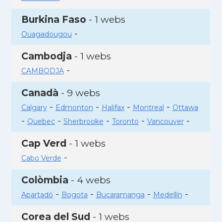
Burkina Faso
- 1 webs
-
Ouagadougou
Cambodja
- 1 webs
-
CAMBODJA
Canadà
- 9 webs
-
-
-
-
Calgary
Edmonton
Halifax
Montreal
Ottawa
-
-
-
-
-
Quebec
Sherbrooke
Toronto
Vancouver
Cap Verd
- 1 webs
-
Cabo Verde
Colòmbia
- 4 webs
-
-
-
-
Apartadó
Bogota
Bucaramanga
Medellín
Corea del Sud
- 1 webs