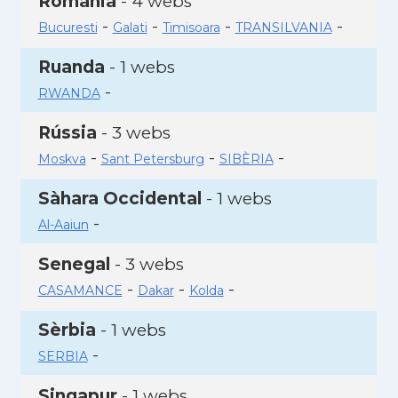
Romania
- 4 webs
-
-
-
-
Bucuresti
Galati
Timisoara
TRANSILVANIA
Ruanda
- 1 webs
-
RWANDA
Rússia
- 3 webs
-
-
-
Moskva
Sant Petersburg
SIBÈRIA
Sàhara Occidental
- 1 webs
-
Al-Aaiun
Senegal
- 3 webs
-
-
-
CASAMANCE
Dakar
Kolda
Sèrbia
- 1 webs
-
SERBIA
Singapur
- 1 webs