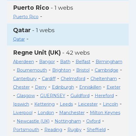
Puerto Rico
- 1 webs
-
Puerto Rico
Qatar
- 1 webs
-
Qatar
Regne Unit (UK)
- 42 webs
-
-
-
-
Aberdeen
Bangor
Bath
Belfast
Birmingham
-
-
-
-
-
Bournemouth
Brighton
Bristol
Cambridge
-
-
-
-
Canterbury
Cardiff
Chelmsford
Cheltenham
-
-
-
-
Chester
Derry
Edinburgh
Enniskillen
Exeter
-
-
-
-
-
Glasgow
GUERNSEY
Guildford
Hereford
-
-
-
-
-
Ipswich
Kettering
Leeds
Leicester
Lincoln
-
-
-
Liverpool
London
Manchester
Milton Keynes
-
-
-
-
Newcastle (UK)
Nottingham
Oxford
-
-
-
-
Portsmouth
Reading
Rugby
Sheffield