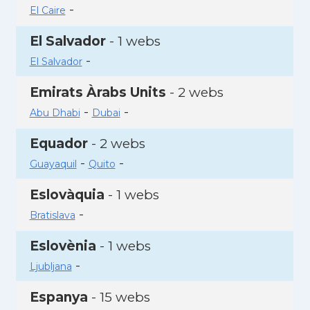
-
El Caire
El Salvador
- 1 webs
-
El Salvador
Emirats Àrabs Units
- 2 webs
-
-
Abu Dhabi
Dubai
Equador
- 2 webs
-
-
Guayaquil
Quito
Eslovàquia
- 1 webs
-
Bratislava
Eslovènia
- 1 webs
-
Ljubljana
Espanya
- 15 webs