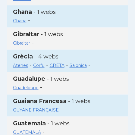
Ghana
- 1 webs
-
Ghana
Gibraltar
- 1 webs
-
Gibraltar
Grècia
- 4 webs
-
-
-
-
Atenes
Corfu
CRETA
Salonica
Guadalupe
- 1 webs
-
Guadeloupe
Guaiana Francesa
- 1 webs
-
GUYANE FRANÇAISE
Guatemala
- 1 webs
-
GUATEMALA