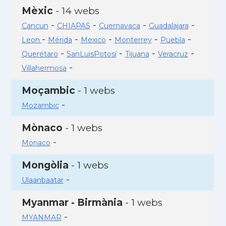
Mèxic
- 14 webs
-
-
-
-
Cancun
CHIAPAS
Cuernavaca
Guadalajara
-
-
-
-
-
Leon
Mérida
Mexico
Monterrey
Puebla
-
-
-
-
Querétaro
SanLuisPotosí
Tijuana
Veracruz
-
Villahermosa
Moçambic
- 1 webs
-
Mozambic
Mònaco
- 1 webs
-
Monaco
Mongòlia
- 1 webs
-
Ulaanbaatar
Myanmar - Birmània
- 1 webs
-
MYANMAR