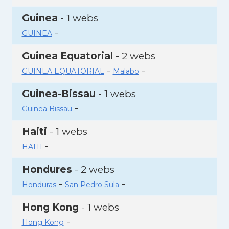
Guinea
- 1 webs
-
GUINEA
Guinea Equatorial
- 2 webs
-
-
GUINEA EQUATORIAL
Malabo
Guinea-Bissau
- 1 webs
-
Guinea Bissau
Haiti
- 1 webs
-
HAITI
Hondures
- 2 webs
-
-
Honduras
San Pedro Sula
Hong Kong
- 1 webs
-
Hong Kong