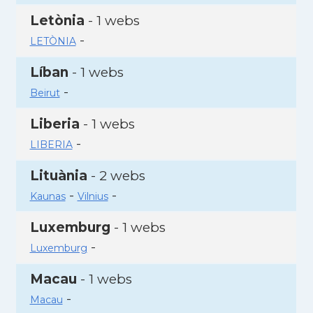
Letònia
- 1 webs
-
LETÒNIA
Líban
- 1 webs
-
Beirut
Liberia
- 1 webs
-
LIBERIA
Lituània
- 2 webs
-
-
Kaunas
Vilnius
Luxemburg
- 1 webs
-
Luxemburg
Macau
- 1 webs
-
Macau