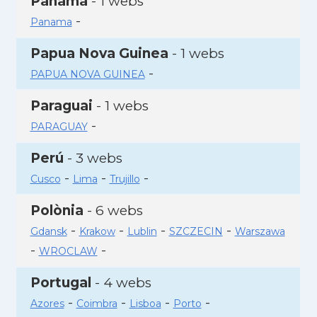
Panamà
- 1 webs
-
Panama
Papua Nova Guinea
- 1 webs
-
PAPUA NOVA GUINEA
Paraguai
- 1 webs
-
PARAGUAY
Perú
- 3 webs
-
-
-
Cusco
Lima
Trujillo
Polònia
- 6 webs
-
-
-
-
Gdansk
Krakow
Lublin
SZCZECIN
Warszawa
-
-
WROCLAW
Portugal
- 4 webs
-
-
-
-
Azores
Coimbra
Lisboa
Porto