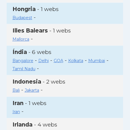
Hongria
- 1 webs
-
Budapest
Illes Balears
- 1 webs
-
Mallorca
Índia
- 6 webs
-
-
-
-
-
Bangalore
Delhi
GOA
Kolkata
Mumbai
-
Tamil Nadu
Indonesia
- 2 webs
-
-
Bali
Jakarta
Iran
- 1 webs
-
Iran
Irlanda
- 4 webs