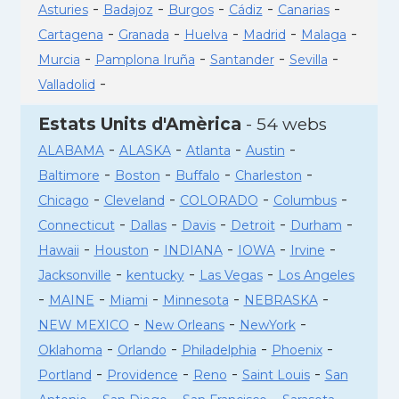
-
-
-
-
-
Asturies
Badajoz
Burgos
Cádiz
Canarias
-
-
-
-
-
Cartagena
Granada
Huelva
Madrid
Malaga
-
-
-
-
Murcia
Pamplona Iruña
Santander
Sevilla
-
Valladolid
Estats Units d'Amèrica
- 54 webs
-
-
-
-
ALABAMA
ALASKA
Atlanta
Austin
-
-
-
-
Baltimore
Boston
Buffalo
Charleston
-
-
-
-
Chicago
Cleveland
COLORADO
Columbus
-
-
-
-
-
Connecticut
Dallas
Davis
Detroit
Durham
-
-
-
-
-
Hawaii
Houston
INDIANA
IOWA
Irvine
-
-
-
Jacksonville
kentucky
Las Vegas
Los Angeles
-
-
-
-
-
MAINE
Miami
Minnesota
NEBRASKA
-
-
-
NEW MEXICO
New Orleans
NewYork
-
-
-
-
Oklahoma
Orlando
Philadelphia
Phoenix
-
-
-
-
Portland
Providence
Reno
Saint Louis
San
-
-
-
-