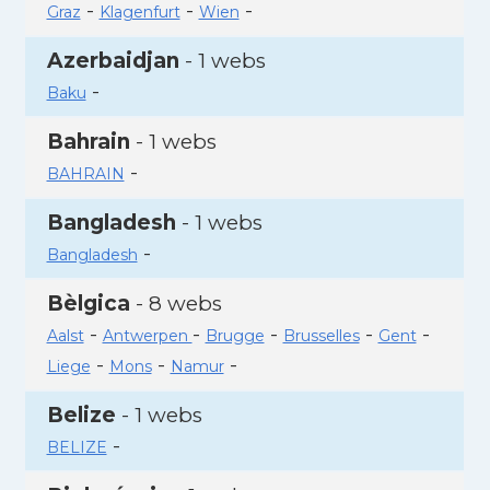
-
-
-
Graz
Klagenfurt
Wien
Azerbaidjan
- 1 webs
-
Baku
Bahrain
- 1 webs
-
BAHRAIN
Bangladesh
- 1 webs
-
Bangladesh
Bèlgica
- 8 webs
-
-
-
-
-
Aalst
Antwerpen
Brugge
Brusselles
Gent
-
-
-
Liege
Mons
Namur
Belize
- 1 webs
-
BELIZE