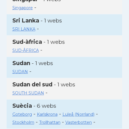
-
Singapore
Sri Lanka
- 1 webs
-
SRI LANKA
Sud-àfrica
- 1 webs
-
SUD-ÂFRICA
Sudan
- 1 webs
-
SUDAN
Sudan del sud
- 1 webs
-
SOUTH SUDAN
Suècia
- 6 webs
-
-
-
Goteborg
Karlskrona
Luleå (Norrland)
-
-
-
Stockholm
Trollhattan
Vasterbotten