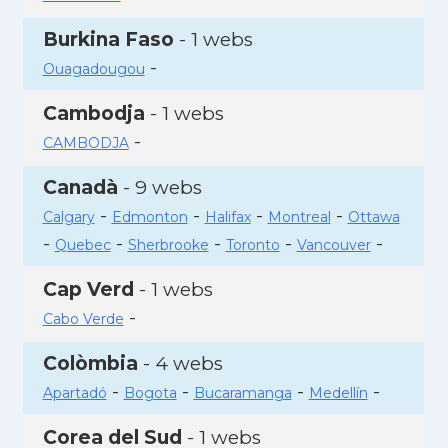
Burkina Faso
- 1 webs
-
Ouagadougou
Cambodja
- 1 webs
-
CAMBODJA
Canadà
- 9 webs
-
-
-
-
Calgary
Edmonton
Halifax
Montreal
Ottawa
-
-
-
-
-
Quebec
Sherbrooke
Toronto
Vancouver
Cap Verd
- 1 webs
-
Cabo Verde
Colòmbia
- 4 webs
-
-
-
-
Apartadó
Bogota
Bucaramanga
Medellín
Corea del Sud
- 1 webs