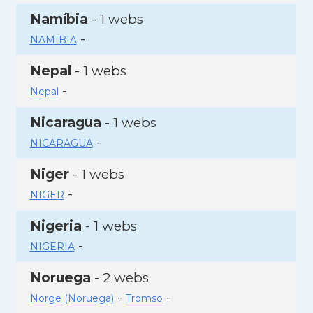
Namíbia
- 1 webs
-
NAMIBIA
Nepal
- 1 webs
-
Nepal
Nicaragua
- 1 webs
-
NICARAGUA
Niger
- 1 webs
-
NIGER
Nigeria
- 1 webs
-
NIGERIA
Noruega
- 2 webs
-
-
Norge (Noruega)
Tromso