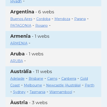
-
Riyadh
Argentina
- 6 webs
-
-
-
-
Buenos Aires
Cordoba
Mendoza
Parana
-
-
PATAGONIA
Rosario
Armenia
- 1 webs
-
ARMENIA
Aruba
- 1 webs
-
ARUBA
Austràlia
- 11 webs
-
-
-
-
Adelaide
Brisbane
Cairns
Canberra
Gold
-
-
-
Coast
Melbourne
Newcastle (Austràlia)
Perth
-
-
-
-
Sydney
Tasmania
Warrnambool
Àustria
- 3 webs