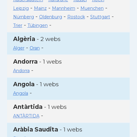
-
-
-
-
Leipzig
Mainz
Mannheim
Muenchen
-
-
-
-
Nürnberg
Oldenburg
Rostock
Stuttgart
-
-
Trier
Tübingen
Algèria
- 2 webs
-
-
Alger
Oran
Andorra
- 1 webs
-
Andorra
Angola
- 1 webs
-
Angola
Antàrtida
- 1 webs
-
ANTÀRTIDA
Aràbia Saudita
- 1 webs