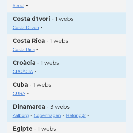
-
Seoul
Costa d'Ivori
- 1 webs
-
Costa D ivori
Costa Rica
- 1 webs
-
Costa Rica
Croàcia
- 1 webs
-
CROÀCIA
Cuba
- 1 webs
-
CUBA
Dinamarca
- 3 webs
-
-
-
Aalborg
Copenhagen
Helsingør
Egipte
- 1 webs