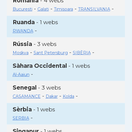
Romania
- 4 webs
-
-
-
-
Bucuresti
Galati
Timisoara
TRANSILVANIA
Ruanda
- 1 webs
-
RWANDA
Rússia
- 3 webs
-
-
-
Moskva
Sant Petersburg
SIBÈRIA
Sàhara Occidental
- 1 webs
-
Al-Aaiun
Senegal
- 3 webs
-
-
-
CASAMANCE
Dakar
Kolda
Sèrbia
- 1 webs
-
SERBIA
Singapur
- 1 webs