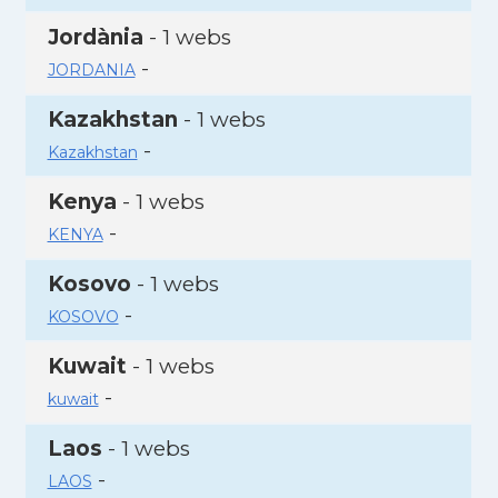
Jordània
- 1 webs
-
JORDANIA
Kazakhstan
- 1 webs
-
Kazakhstan
Kenya
- 1 webs
-
KENYA
Kosovo
- 1 webs
-
KOSOVO
Kuwait
- 1 webs
-
kuwait
Laos
- 1 webs
-
LAOS