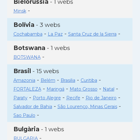
Bielorússia
- 1 webs
-
Minsk
Bolívia
- 3 webs
-
-
-
Cochabamba
La Paz
Santa Cruz de la Sierra
Botswana
- 1 webs
-
BOTSWANA
Brasil
- 15 webs
-
-
-
-
Amazonia
Belém
Brasilia
Curitiba
-
-
-
-
FORTALEZA
Maringá
Mato Grosso
Natal
-
-
-
-
Paraty
Porto Alegre
Recife
Rio de Janeiro
-
-
Salvador de Bahia
São Lourenço, Minas Gerais
-
Sao Paulo
Bulgària
- 1 webs
-
BULGARIA