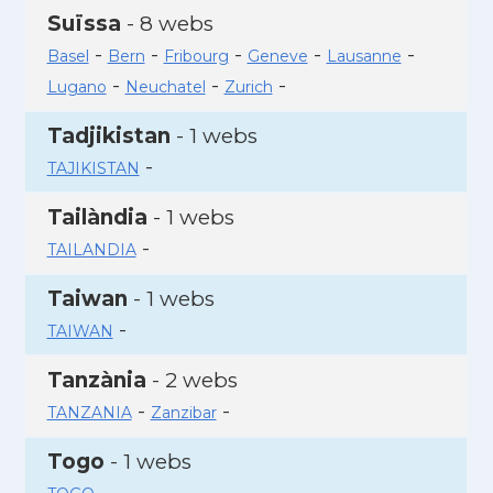
Suïssa
- 8 webs
-
-
-
-
-
Basel
Bern
Fribourg
Geneve
Lausanne
-
-
-
Lugano
Neuchatel
Zurich
Tadjikistan
- 1 webs
-
TAJIKISTAN
Tailàndia
- 1 webs
-
TAILANDIA
Taiwan
- 1 webs
-
TAIWAN
Tanzània
- 2 webs
-
-
TANZANIA
Zanzibar
Togo
- 1 webs
-