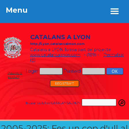
Menu
Menu
CATALANS A LYON
http://Lyon.catalansalmon.com
Catalans a LYON forma part del projecte
www.catalansalmon.com
- (189) -
Permalink
(#)
Login
Passwd
Password
perdut?
REGISTRA'T
Buscar ciutat de CATALANSALMON:
2005-2025: Fes un cop d'ull al