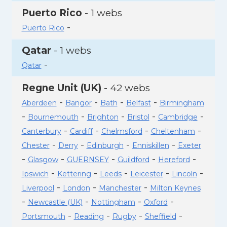
Puerto Rico
- 1 webs
-
Puerto Rico
Qatar
- 1 webs
-
Qatar
Regne Unit (UK)
- 42 webs
-
-
-
-
Aberdeen
Bangor
Bath
Belfast
Birmingham
-
-
-
-
-
Bournemouth
Brighton
Bristol
Cambridge
-
-
-
-
Canterbury
Cardiff
Chelmsford
Cheltenham
-
-
-
-
Chester
Derry
Edinburgh
Enniskillen
Exeter
-
-
-
-
-
Glasgow
GUERNSEY
Guildford
Hereford
-
-
-
-
-
Ipswich
Kettering
Leeds
Leicester
Lincoln
-
-
-
Liverpool
London
Manchester
Milton Keynes
-
-
-
-
Newcastle (UK)
Nottingham
Oxford
-
-
-
-
Portsmouth
Reading
Rugby
Sheffield