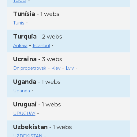
TOGO
Tunísia
- 1 webs
-
Tunis
Turquia
- 2 webs
-
-
Ankara
Istanbul
Ucraïna
- 3 webs
-
-
-
Dnipropetrovsk
Kiev
Lviv
Uganda
- 1 webs
-
Uganda
Uruguai
- 1 webs
-
URUGUAY
Uzbekistan
- 1 webs
-
UZBEKISTAN