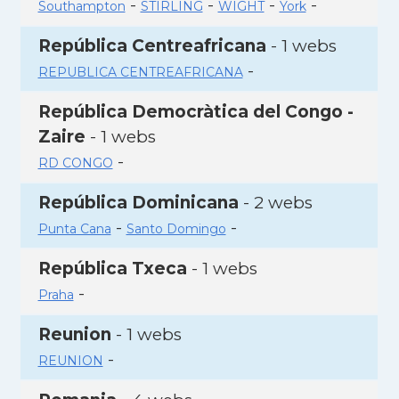
-
-
-
-
Southampton
STIRLING
WIGHT
York
República Centreafricana
- 1 webs
-
REPUBLICA CENTREAFRICANA
República Democràtica del Congo -
Zaire
- 1 webs
-
RD CONGO
República Dominicana
- 2 webs
-
-
Punta Cana
Santo Domingo
República Txeca
- 1 webs
-
Praha
Reunion
- 1 webs
-
REUNION