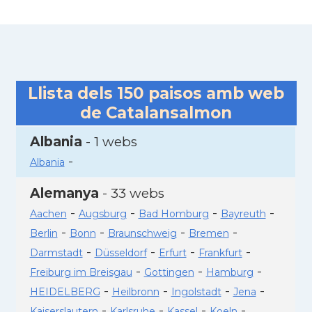
Llista dels
150
paisos amb web
de Catalansalmon
Albania
- 1 webs
-
Albania
Alemanya
- 33 webs
-
-
-
-
Aachen
Augsburg
Bad Homburg
Bayreuth
-
-
-
-
Berlin
Bonn
Braunschweig
Bremen
-
-
-
-
Darmstadt
Düsseldorf
Erfurt
Frankfurt
-
-
-
Freiburg im Breisgau
Gottingen
Hamburg
-
-
-
-
HEIDELBERG
Heilbronn
Ingolstadt
Jena
-
-
-
-
Kaiserslautern
Karlsruhe
Kassel
Koeln