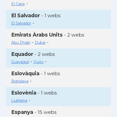
-
El Caire
El Salvador
- 1 webs
-
El Salvador
Emirats Àrabs Units
- 2 webs
-
-
Abu Dhabi
Dubai
Equador
- 2 webs
-
-
Guayaquil
Quito
Eslovàquia
- 1 webs
-
Bratislava
Eslovènia
- 1 webs
-
Ljubljana
Espanya
- 15 webs