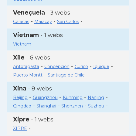
Veneçuela
- 3 webs
-
-
-
Caracas
Maracay
San Carlos
Vietnam
- 1 webs
-
Vietnam
Xile
- 6 webs
-
-
-
-
Antofagasta
Concepción
Curicó
Iquique
-
-
Puerto Montt
Santiago de Chile
Xina
- 8 webs
-
-
-
-
Beijing
Guangzhou
Kunming
Nanjing
-
-
-
-
Qingdao
Shanghai
Shenzhen
Suzhou
Xipre
- 1 webs
-
XIPRE