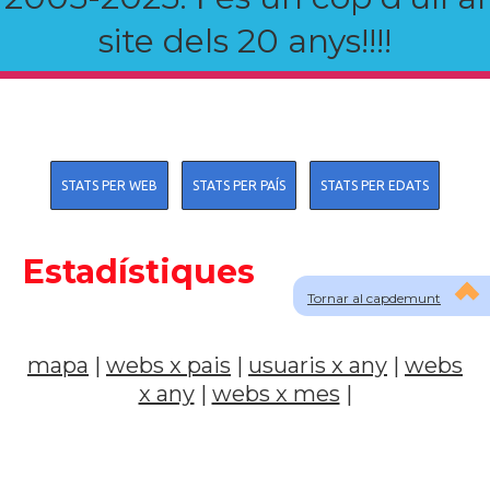
site dels 20 anys!!!!
STATS PER WEB
STATS PER PAÍS
STATS PER EDATS
Estadístiques
Tornar al capdemunt
mapa
|
webs x pais
|
usuaris x any
|
webs
x any
|
webs x mes
|