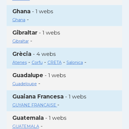
Ghana
- 1 webs
-
Ghana
Gibraltar
- 1 webs
-
Gibraltar
Grècia
- 4 webs
-
-
-
-
Atenes
Corfu
CRETA
Salonica
Guadalupe
- 1 webs
-
Guadeloupe
Guaiana Francesa
- 1 webs
-
GUYANE FRANÇAISE
Guatemala
- 1 webs
-
GUATEMALA