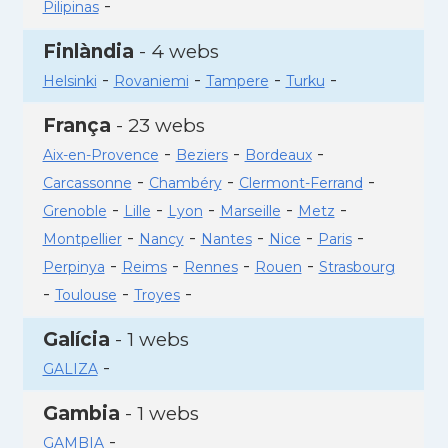
-
Pilipinas
Finlàndia
- 4 webs
-
-
-
-
Helsinki
Rovaniemi
Tampere
Turku
França
- 23 webs
-
-
-
Aix-en-Provence
Beziers
Bordeaux
-
-
-
Carcassonne
Chambéry
Clermont-Ferrand
-
-
-
-
-
Grenoble
Lille
Lyon
Marseille
Metz
-
-
-
-
-
Montpellier
Nancy
Nantes
Nice
Paris
-
-
-
-
Perpinya
Reims
Rennes
Rouen
Strasbourg
-
-
-
Toulouse
Troyes
Galícia
- 1 webs
-
GALIZA
Gambia
- 1 webs
-
GAMBIA