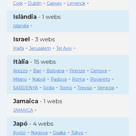
-
-
-
-
Cork
Dublín
Galway
Limerick
Islàndia
- 1 webs
-
Islàndia
Israel
- 3 webs
-
-
-
Haifa
Jerusalem
Tel Aviv
Itàlia
- 15 webs
-
-
-
-
-
Arezzo
Bari
Bologna
Firenze
Genova
-
-
-
-
-
Milano
Napoli
Padova
Roma
Rovereto
-
-
-
-
-
SARDENYA
Sicilia
Torino
Treviso
Venezia
Jamaica
- 1 webs
-
JAMAICA
Japó
- 4 webs
-
-
-
-
Kyoto
Nagoya
Osaka
Tokyo