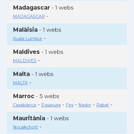
Madagascar
- 1 webs
-
MADAGASCAR
Malàisia
- 1 webs
-
Kuala Lumpur
Maldives
- 1 webs
-
MALDIVES
Malta
- 1 webs
-
MALTA
Marroc
- 5 webs
-
-
-
-
-
Casablanca
Essaouira
Fes
Nador
Rabat
Mauritània
- 1 webs
-
Nouakchott