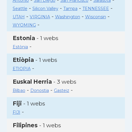
Antonio
San Diego
San Francisco
Sarasota
-
-
-
-
Seattle
Silicon Valley
Tampa
TENNESSEE
-
-
-
-
UTAH
VIRGINIA
Washington
Wisconsin
-
WYOMING
Estonia
- 1 webs
-
Estònia
Etiòpia
- 1 webs
-
ETIOPIA
Euskal Herria
- 3 webs
-
-
-
Bilbao
Donostia
Gasteiz
Fiji
- 1 webs
-
FIJI
Filipines
- 1 webs