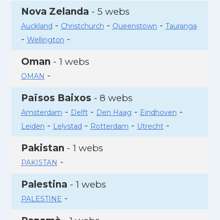
Nova Zelanda
- 5 webs
-
-
-
Auckland
Christchurch
Queenstown
Tauranga
-
-
Wellington
Oman
- 1 webs
-
OMAN
Països Baixos
- 8 webs
-
-
-
-
Amsterdam
Delft
Den Haag
Eindhoven
-
-
-
-
Leiden
Lelystad
Rotterdam
Utrecht
Pakistan
- 1 webs
-
PAKISTAN
Palestina
- 1 webs
-
PALESTINE