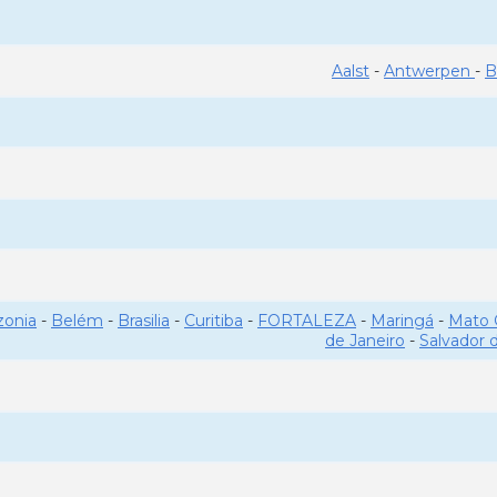
Aalst
-
Antwerpen
-
B
onia
-
Belém
-
Brasilia
-
Curitiba
-
FORTALEZA
-
Maringá
-
Mato 
de Janeiro
-
Salvador 