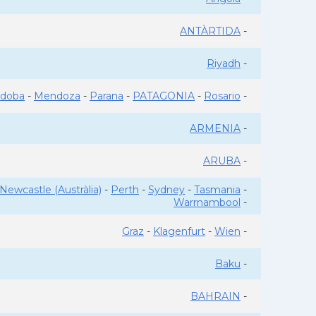
ANTÀRTIDA
-
Riyadh
-
rdoba
-
Mendoza
-
Parana
-
PATAGONIA
-
Rosario
-
ARMENIA
-
ARUBA
-
Newcastle (Austràlia)
-
Perth
-
Sydney
-
Tasmania
-
Warrnambool
-
Graz
-
Klagenfurt
-
Wien
-
Baku
-
BAHRAIN
-