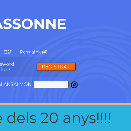
ASSONNE
 (221) -
Permalink (#)
ssword
REGISTRA'T
dut?
ATALANSALMON:
 dels 20 anys!!!!