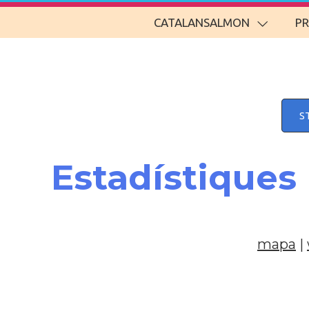
CATALANSALMON
P
S
Estadístiques
mapa
|