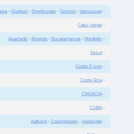
awa
-
Quebec
-
Sherbrooke
-
Toronto
-
Vancouver
-
Cabo Verde
-
Apartadó
-
Bogota
-
Bucaramanga
-
Medellín
-
Seoul
-
Costa D ivori
-
Costa Rica
-
CROÀCIA
-
CUBA
-
Aalborg
-
Copenhagen
-
Helsingør
-