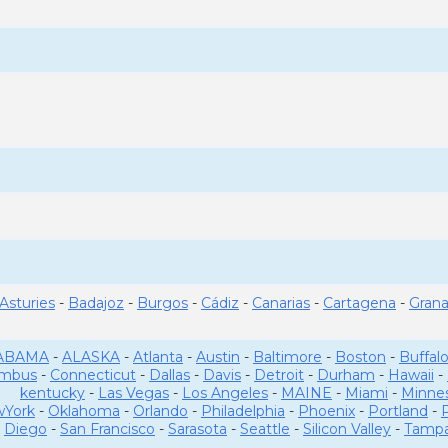
Asturies
-
Badajoz
-
Burgos
-
Cádiz
-
Canarias
-
Cartagena
-
Gran
ABAMA
-
ALASKA
-
Atlanta
-
Austin
-
Baltimore
-
Boston
-
Buffal
umbus
-
Connecticut
-
Dallas
-
Davis
-
Detroit
-
Durham
-
Hawaii
-
kentucky
-
Las Vegas
-
Los Angeles
-
MAINE
-
Miami
-
Minne
York
-
Oklahoma
-
Orlando
-
Philadelphia
-
Phoenix
-
Portland
-
Diego
-
San Francisco
-
Sarasota
-
Seattle
-
Silicon Valley
-
Tamp