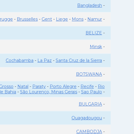
Bangladesh
-
rugge
-
Brusselles
-
Gent
-
Liege
-
Mons
-
Namur
-
BELIZE
-
Minsk
-
Cochabamba
-
La Paz
-
Santa Cruz de la Sierra
-
BOTSWANA
-
Grosso
-
Natal
-
Paraty
-
Porto Alegre
-
Recife
-
Rio
de Bahia
-
São Lourenço, Minas Gerais
-
Sao Paulo
-
BULGARIA
-
Ouagadougou
-
CAMBODJA
-