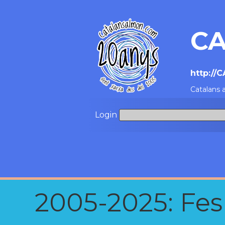
CA
http://
Catalans 
Login
2005-2025: Fes u