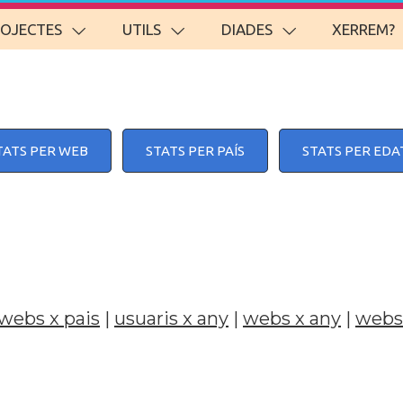
ROJECTES
UTILS
DIADES
XERREM?
TATS PER WEB
STATS PER PAÍS
STATS PER EDA
webs x pais
|
usuaris x any
|
webs x any
|
webs