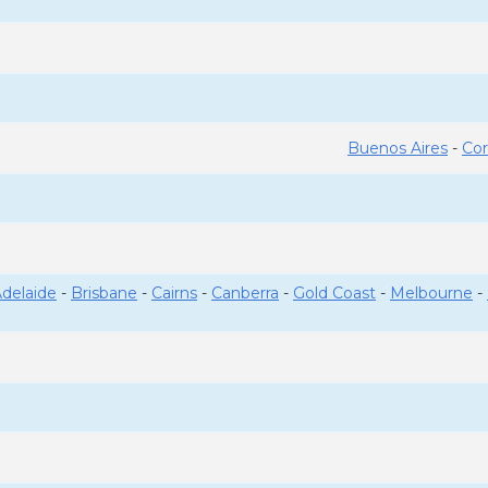
Buenos Aires
-
Co
delaide
-
Brisbane
-
Cairns
-
Canberra
-
Gold Coast
-
Melbourne
-