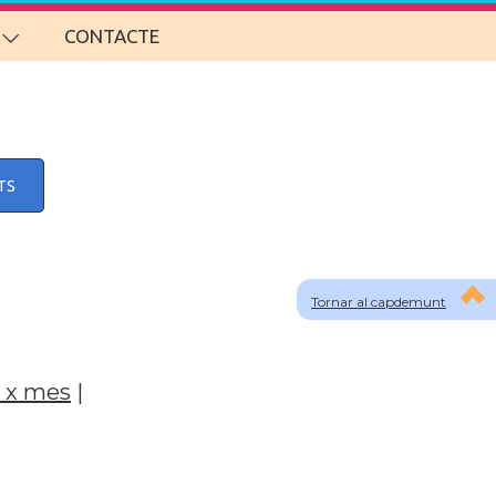
CONTACTE
TS
Tornar al capdemunt
 x mes
|