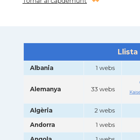
Tornar al capdemunt
Llista
Albania
1 webs
Alemanya
33 webs
Kais
Algèria
2 webs
Andorra
1 webs
Angola
1 webs