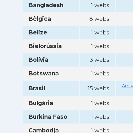
Bangladesh
1 webs
Bèlgica
8 webs
Belize
1 webs
Bielorússia
1 webs
Bolívia
3 webs
Botswana
1 webs
Amaz
Brasil
15 webs
Bulgària
1 webs
Burkina Faso
1 webs
Cambodja
1 webs