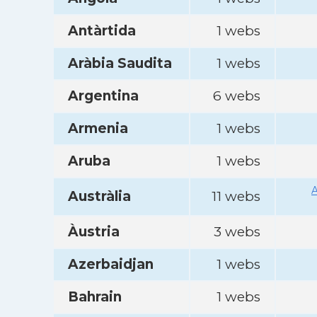
Antàrtida
1 webs
Aràbia Saudita
1 webs
Argentina
6 webs
Armenia
1 webs
Aruba
1 webs
A
Austràlia
11 webs
Àustria
3 webs
Azerbaidjan
1 webs
Bahrain
1 webs