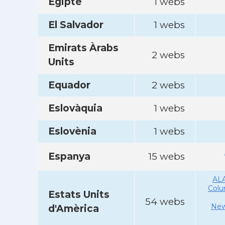
Egipte
1 webs
El Salvador
1 webs
Emirats Àrabs
2 webs
Units
Equador
2 webs
Eslovàquia
1 webs
Eslovènia
1 webs
Espanya
15 webs
AL
Col
Estats Units
54 webs
New
d'Amèrica