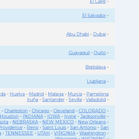
El Caire
-
El Salvador
-
Abu Dhabi
-
Dubai
-
Guayaquil
-
Quito
-
Bratislava
-
Ljubljana
-
ada
-
Huelva
-
Madrid
-
Malaga
-
Murcia
-
Pamplona
Iruña
-
Santander
-
Sevilla
-
Valladolid
-
o
-
Charleston
-
Chicago
-
Cleveland
-
COLORADO
-
Houston
-
INDIANA
-
IOWA
-
Irvine
-
Jacksonville
-
sota
-
NEBRASKA
-
NEW MEXICO
-
New Orleans
-
Providence
-
Reno
-
Saint Louis
-
San Antonio
-
San
a
-
TENNESSEE
-
UTAH
-
VIRGINIA
-
Washington
-
Wisconsin
-
WYOMING
-