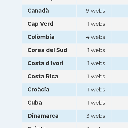
Canadà
9 webs
Cap Verd
1 webs
Colòmbia
4 webs
Corea del Sud
1 webs
Costa d'Ivori
1 webs
Costa Rica
1 webs
Croàcia
1 webs
Cuba
1 webs
Dinamarca
3 webs