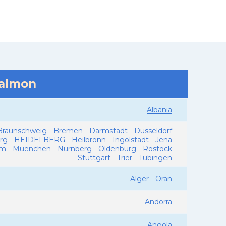
salmon
Albania
-
Braunschweig
-
Bremen
-
Darmstadt
-
Düsseldorf
-
rg
-
HEIDELBERG
-
Heilbronn
-
Ingolstadt
-
Jena
-
im
-
Muenchen
-
Nürnberg
-
Oldenburg
-
Rostock
-
Stuttgart
-
Trier
-
Tübingen
-
Alger
-
Oran
-
Andorra
-
Angola
-