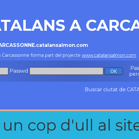
TALANS A CARC
CARCASSONNE.catalansalmon.com
a Carcassonne forma part del projecte
www.catalansalmon.com
-
Pa
Passwd
per
Buscar ciutat de C
n cop d'ull al site