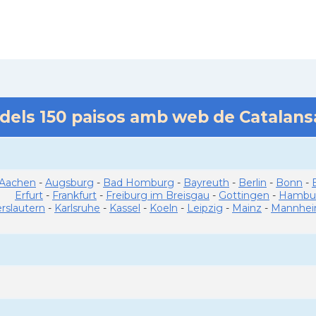
 dels
150
paisos amb web de Catalan
Aachen
-
Augsburg
-
Bad Homburg
-
Bayreuth
-
Berlin
-
Bonn
-
Erfurt
-
Frankfurt
-
Freiburg im Breisgau
-
Gottingen
-
Hambu
erslautern
-
Karlsruhe
-
Kassel
-
Koeln
-
Leipzig
-
Mainz
-
Mannhe