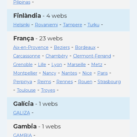
-
Pilipinas
Finlàndia
- 4 webs
-
-
-
-
Helsinki
Rovaniemi
Tampere
Turku
França
- 23 webs
-
-
-
Aix-en-Provence
Beziers
Bordeaux
-
-
-
Carcassonne
Chambéry
Clermont-Ferrand
-
-
-
-
-
Grenoble
Lille
Lyon
Marseille
Metz
-
-
-
-
-
Montpellier
Nancy
Nantes
Nice
Paris
-
-
-
-
Perpinya
Reims
Rennes
Rouen
Strasbourg
-
-
-
Toulouse
Troyes
Galícia
- 1 webs
-
GALIZA
Gambia
- 1 webs
-
GAMBIA