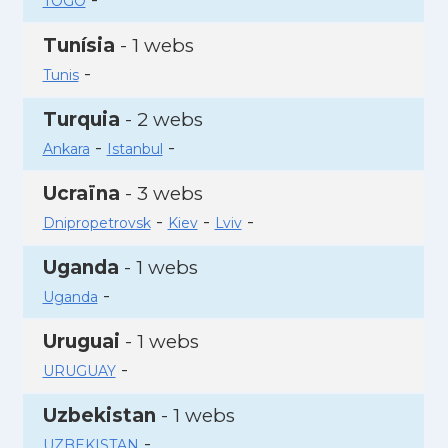
TOGO
Tunísia
- 1 webs
-
Tunis
Turquia
- 2 webs
-
-
Ankara
Istanbul
Ucraïna
- 3 webs
-
-
-
Dnipropetrovsk
Kiev
Lviv
Uganda
- 1 webs
-
Uganda
Uruguai
- 1 webs
-
URUGUAY
Uzbekistan
- 1 webs
-
UZBEKISTAN