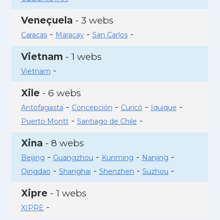
Veneçuela
- 3 webs
-
-
-
Caracas
Maracay
San Carlos
Vietnam
- 1 webs
-
Vietnam
Xile
- 6 webs
-
-
-
-
Antofagasta
Concepción
Curicó
Iquique
-
-
Puerto Montt
Santiago de Chile
Xina
- 8 webs
-
-
-
-
Beijing
Guangzhou
Kunming
Nanjing
-
-
-
-
Qingdao
Shanghai
Shenzhen
Suzhou
Xipre
- 1 webs
-
XIPRE