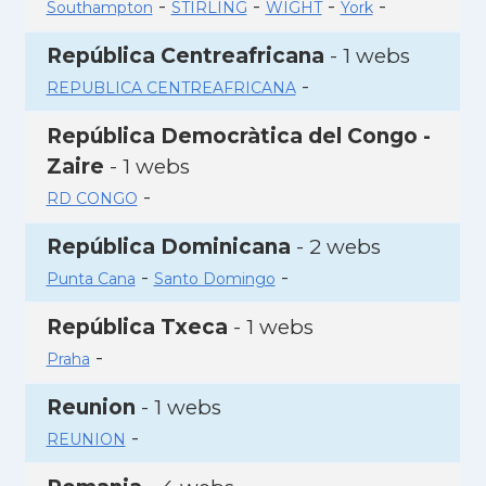
-
-
-
-
Southampton
STIRLING
WIGHT
York
República Centreafricana
- 1 webs
-
REPUBLICA CENTREAFRICANA
República Democràtica del Congo -
Zaire
- 1 webs
-
RD CONGO
República Dominicana
- 2 webs
-
-
Punta Cana
Santo Domingo
República Txeca
- 1 webs
-
Praha
Reunion
- 1 webs
-
REUNION