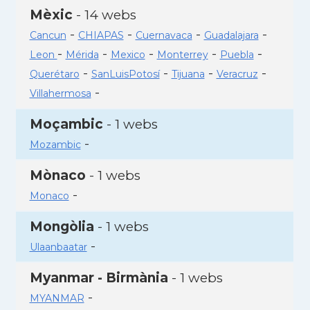
Mèxic
- 14 webs
-
-
-
-
Cancun
CHIAPAS
Cuernavaca
Guadalajara
-
-
-
-
-
Leon
Mérida
Mexico
Monterrey
Puebla
-
-
-
-
Querétaro
SanLuisPotosí
Tijuana
Veracruz
-
Villahermosa
Moçambic
- 1 webs
-
Mozambic
Mònaco
- 1 webs
-
Monaco
Mongòlia
- 1 webs
-
Ulaanbaatar
Myanmar - Birmània
- 1 webs
-
MYANMAR