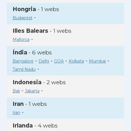
Hongria
- 1 webs
-
Budapest
Illes Balears
- 1 webs
-
Mallorca
Índia
- 6 webs
-
-
-
-
-
Bangalore
Delhi
GOA
Kolkata
Mumbai
-
Tamil Nadu
Indonesia
- 2 webs
-
-
Bali
Jakarta
Iran
- 1 webs
-
Iran
Irlanda
- 4 webs