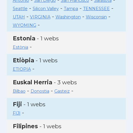
Antonio
San Diego
San Francisco
Sarasota
-
-
-
-
Seattle
Silicon Valley
Tampa
TENNESSEE
-
-
-
-
UTAH
VIRGINIA
Washington
Wisconsin
-
WYOMING
Estonia
- 1 webs
-
Estònia
Etiòpia
- 1 webs
-
ETIOPIA
Euskal Herria
- 3 webs
-
-
-
Bilbao
Donostia
Gasteiz
Fiji
- 1 webs
-
FIJI
Filipines
- 1 webs