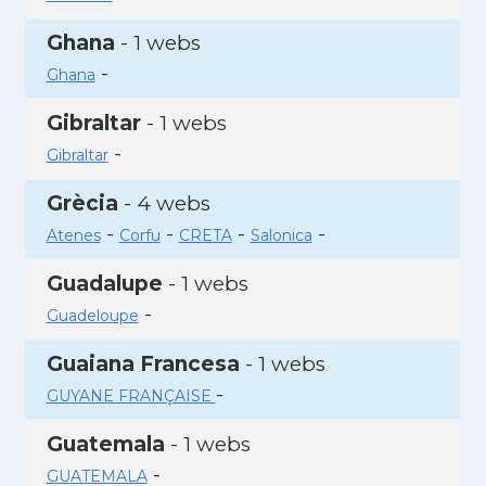
Ghana
- 1 webs
-
Ghana
Gibraltar
- 1 webs
-
Gibraltar
Grècia
- 4 webs
-
-
-
-
Atenes
Corfu
CRETA
Salonica
Guadalupe
- 1 webs
-
Guadeloupe
Guaiana Francesa
- 1 webs
-
GUYANE FRANÇAISE
Guatemala
- 1 webs
-
GUATEMALA