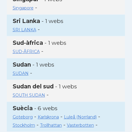
-
Singapore
Sri Lanka
- 1 webs
-
SRI LANKA
Sud-àfrica
- 1 webs
-
SUD-ÂFRICA
Sudan
- 1 webs
-
SUDAN
Sudan del sud
- 1 webs
-
SOUTH SUDAN
Suècia
- 6 webs
-
-
-
Goteborg
Karlskrona
Luleå (Norrland)
-
-
-
Stockholm
Trollhattan
Vasterbotten