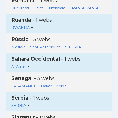
Romania
- 4 webs
-
-
-
-
Bucuresti
Galati
Timisoara
TRANSILVANIA
Ruanda
- 1 webs
-
RWANDA
Rússia
- 3 webs
-
-
-
Moskva
Sant Petersburg
SIBÈRIA
Sàhara Occidental
- 1 webs
-
Al-Aaiun
Senegal
- 3 webs
-
-
-
CASAMANCE
Dakar
Kolda
Sèrbia
- 1 webs
-
SERBIA
Singapur
- 1 webs