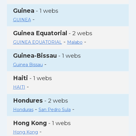
Guinea
- 1 webs
-
GUINEA
Guinea Equatorial
- 2 webs
-
-
GUINEA EQUATORIAL
Malabo
Guinea-Bissau
- 1 webs
-
Guinea Bissau
Haiti
- 1 webs
-
HAITI
Hondures
- 2 webs
-
-
Honduras
San Pedro Sula
Hong Kong
- 1 webs
-
Hong Kong