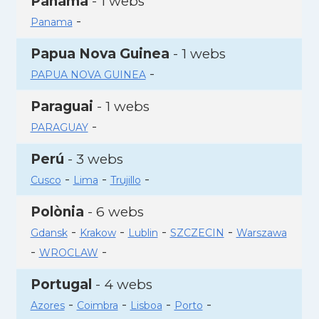
Panamà
- 1 webs
-
Panama
Papua Nova Guinea
- 1 webs
-
PAPUA NOVA GUINEA
Paraguai
- 1 webs
-
PARAGUAY
Perú
- 3 webs
-
-
-
Cusco
Lima
Trujillo
Polònia
- 6 webs
-
-
-
-
Gdansk
Krakow
Lublin
SZCZECIN
Warszawa
-
-
WROCLAW
Portugal
- 4 webs
-
-
-
-
Azores
Coimbra
Lisboa
Porto