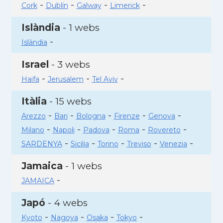
-
-
-
-
Cork
Dublín
Galway
Limerick
Islàndia
- 1 webs
-
Islàndia
Israel
- 3 webs
-
-
-
Haifa
Jerusalem
Tel Aviv
Itàlia
- 15 webs
-
-
-
-
-
Arezzo
Bari
Bologna
Firenze
Genova
-
-
-
-
-
Milano
Napoli
Padova
Roma
Rovereto
-
-
-
-
-
SARDENYA
Sicilia
Torino
Treviso
Venezia
Jamaica
- 1 webs
-
JAMAICA
Japó
- 4 webs
-
-
-
-
Kyoto
Nagoya
Osaka
Tokyo