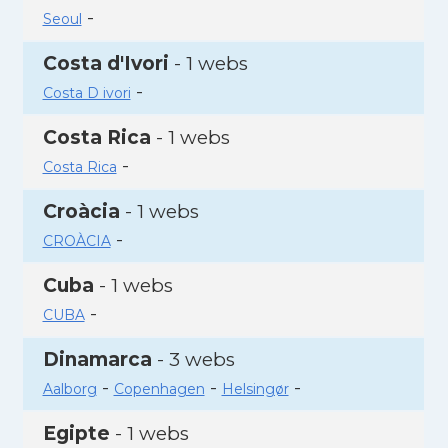
-
Seoul
Costa d'Ivori
- 1 webs
-
Costa D ivori
Costa Rica
- 1 webs
-
Costa Rica
Croàcia
- 1 webs
-
CROÀCIA
Cuba
- 1 webs
-
CUBA
Dinamarca
- 3 webs
-
-
-
Aalborg
Copenhagen
Helsingør
Egipte
- 1 webs