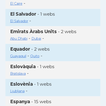
-
El Caire
El Salvador
- 1 webs
-
El Salvador
Emirats Àrabs Units
- 2 webs
-
-
Abu Dhabi
Dubai
Equador
- 2 webs
-
-
Guayaquil
Quito
Eslovàquia
- 1 webs
-
Bratislava
Eslovènia
- 1 webs
-
Ljubljana
Espanya
- 15 webs