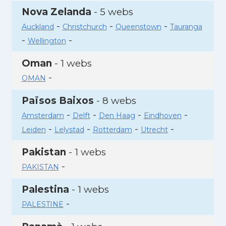
Nova Zelanda
- 5 webs
-
-
-
Auckland
Christchurch
Queenstown
Tauranga
-
-
Wellington
Oman
- 1 webs
-
OMAN
Països Baixos
- 8 webs
-
-
-
-
Amsterdam
Delft
Den Haag
Eindhoven
-
-
-
-
Leiden
Lelystad
Rotterdam
Utrecht
Pakistan
- 1 webs
-
PAKISTAN
Palestina
- 1 webs
-
PALESTINE