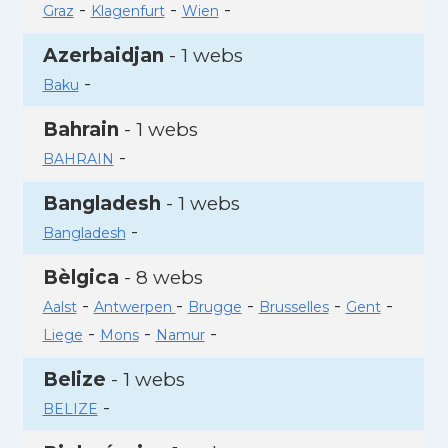
-
-
-
Graz
Klagenfurt
Wien
Azerbaidjan
- 1 webs
-
Baku
Bahrain
- 1 webs
-
BAHRAIN
Bangladesh
- 1 webs
-
Bangladesh
Bèlgica
- 8 webs
-
-
-
-
-
Aalst
Antwerpen
Brugge
Brusselles
Gent
-
-
-
Liege
Mons
Namur
Belize
- 1 webs
-
BELIZE