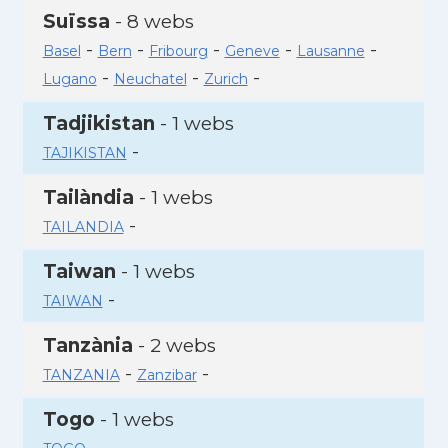
Suïssa
- 8 webs
-
-
-
-
-
Basel
Bern
Fribourg
Geneve
Lausanne
-
-
-
Lugano
Neuchatel
Zurich
Tadjikistan
- 1 webs
-
TAJIKISTAN
Tailàndia
- 1 webs
-
TAILANDIA
Taiwan
- 1 webs
-
TAIWAN
Tanzània
- 2 webs
-
-
TANZANIA
Zanzibar
Togo
- 1 webs
-