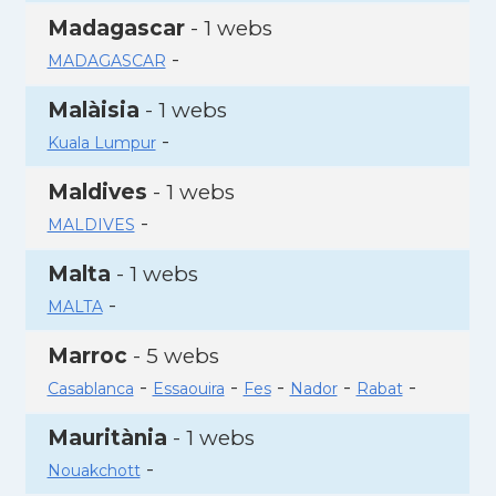
Madagascar
- 1 webs
-
MADAGASCAR
Malàisia
- 1 webs
-
Kuala Lumpur
Maldives
- 1 webs
-
MALDIVES
Malta
- 1 webs
-
MALTA
Marroc
- 5 webs
-
-
-
-
-
Casablanca
Essaouira
Fes
Nador
Rabat
Mauritània
- 1 webs
-
Nouakchott