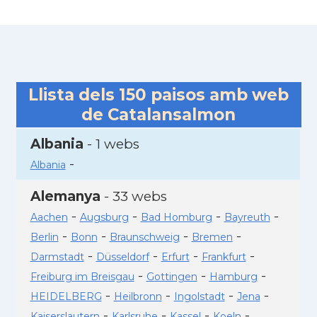
Llista dels
150
paisos amb web
de Catalansalmon
Albania
- 1 webs
-
Albania
Alemanya
- 33 webs
-
-
-
-
Aachen
Augsburg
Bad Homburg
Bayreuth
-
-
-
-
Berlin
Bonn
Braunschweig
Bremen
-
-
-
-
Darmstadt
Düsseldorf
Erfurt
Frankfurt
-
-
-
Freiburg im Breisgau
Gottingen
Hamburg
-
-
-
-
HEIDELBERG
Heilbronn
Ingolstadt
Jena
-
-
-
-
Kaiserslautern
Karlsruhe
Kassel
Koeln