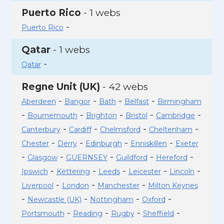
Puerto Rico
- 1 webs
-
Puerto Rico
Qatar
- 1 webs
-
Qatar
Regne Unit (UK)
- 42 webs
-
-
-
-
Aberdeen
Bangor
Bath
Belfast
Birmingham
-
-
-
-
-
Bournemouth
Brighton
Bristol
Cambridge
-
-
-
-
Canterbury
Cardiff
Chelmsford
Cheltenham
-
-
-
-
Chester
Derry
Edinburgh
Enniskillen
Exeter
-
-
-
-
-
Glasgow
GUERNSEY
Guildford
Hereford
-
-
-
-
-
Ipswich
Kettering
Leeds
Leicester
Lincoln
-
-
-
Liverpool
London
Manchester
Milton Keynes
-
-
-
-
Newcastle (UK)
Nottingham
Oxford
-
-
-
-
Portsmouth
Reading
Rugby
Sheffield