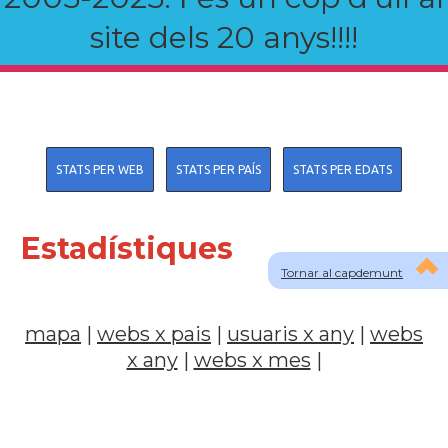
site dels 20 anys!!!!
STATS PER WEB
STATS PER PAÍS
STATS PER EDATS
Estadístiques
Tornar al capdemunt
mapa
|
webs x pais
|
usuaris x any
|
webs
x any
|
webs x mes
|