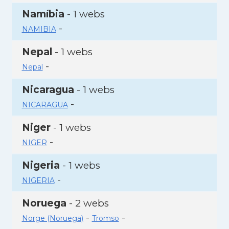
Namíbia
- 1 webs
-
NAMIBIA
Nepal
- 1 webs
-
Nepal
Nicaragua
- 1 webs
-
NICARAGUA
Niger
- 1 webs
-
NIGER
Nigeria
- 1 webs
-
NIGERIA
Noruega
- 2 webs
-
-
Norge (Noruega)
Tromso