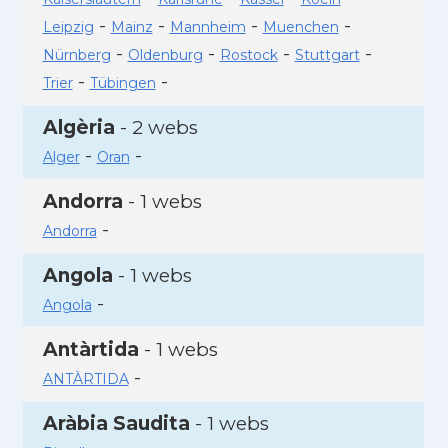
-
-
-
-
Leipzig
Mainz
Mannheim
Muenchen
-
-
-
-
Nürnberg
Oldenburg
Rostock
Stuttgart
-
-
Trier
Tübingen
Algèria
- 2 webs
-
-
Alger
Oran
Andorra
- 1 webs
-
Andorra
Angola
- 1 webs
-
Angola
Antàrtida
- 1 webs
-
ANTÀRTIDA
Aràbia Saudita
- 1 webs