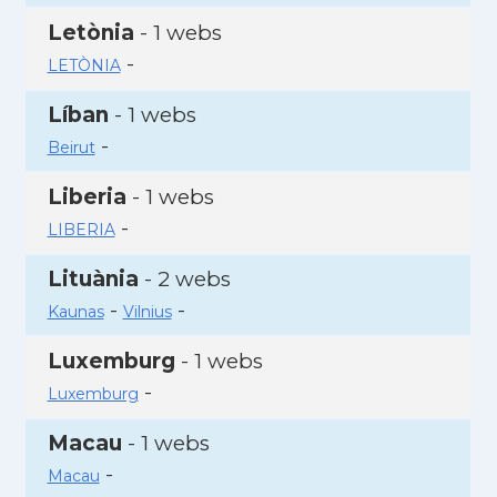
Letònia
- 1 webs
-
LETÒNIA
Líban
- 1 webs
-
Beirut
Liberia
- 1 webs
-
LIBERIA
Lituània
- 2 webs
-
-
Kaunas
Vilnius
Luxemburg
- 1 webs
-
Luxemburg
Macau
- 1 webs
-
Macau