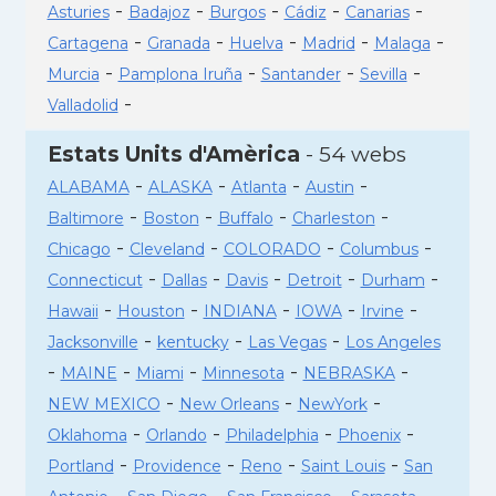
-
-
-
-
-
Asturies
Badajoz
Burgos
Cádiz
Canarias
-
-
-
-
-
Cartagena
Granada
Huelva
Madrid
Malaga
-
-
-
-
Murcia
Pamplona Iruña
Santander
Sevilla
-
Valladolid
Estats Units d'Amèrica
- 54 webs
-
-
-
-
ALABAMA
ALASKA
Atlanta
Austin
-
-
-
-
Baltimore
Boston
Buffalo
Charleston
-
-
-
-
Chicago
Cleveland
COLORADO
Columbus
-
-
-
-
-
Connecticut
Dallas
Davis
Detroit
Durham
-
-
-
-
-
Hawaii
Houston
INDIANA
IOWA
Irvine
-
-
-
Jacksonville
kentucky
Las Vegas
Los Angeles
-
-
-
-
-
MAINE
Miami
Minnesota
NEBRASKA
-
-
-
NEW MEXICO
New Orleans
NewYork
-
-
-
-
Oklahoma
Orlando
Philadelphia
Phoenix
-
-
-
-
Portland
Providence
Reno
Saint Louis
San
-
-
-
-