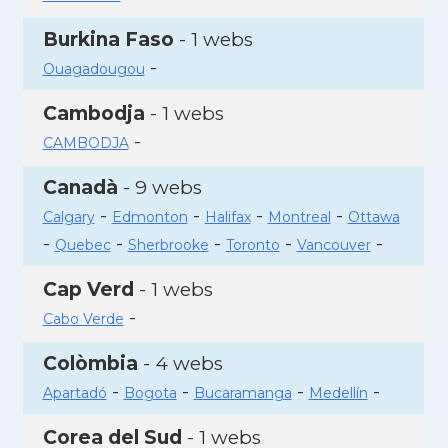
Burkina Faso
- 1 webs
-
Ouagadougou
Cambodja
- 1 webs
-
CAMBODJA
Canadà
- 9 webs
-
-
-
-
Calgary
Edmonton
Halifax
Montreal
Ottawa
-
-
-
-
-
Quebec
Sherbrooke
Toronto
Vancouver
Cap Verd
- 1 webs
-
Cabo Verde
Colòmbia
- 4 webs
-
-
-
-
Apartadó
Bogota
Bucaramanga
Medellín
Corea del Sud
- 1 webs