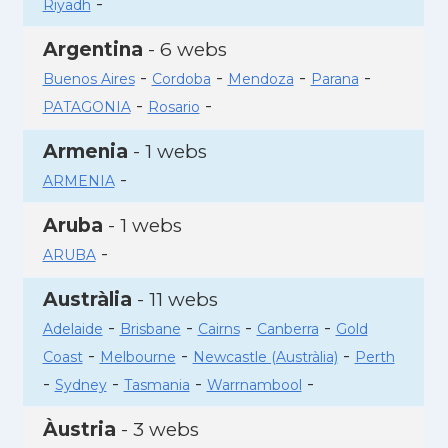
-
Riyadh
Argentina
- 6 webs
-
-
-
-
Buenos Aires
Cordoba
Mendoza
Parana
-
-
PATAGONIA
Rosario
Armenia
- 1 webs
-
ARMENIA
Aruba
- 1 webs
-
ARUBA
Austràlia
- 11 webs
-
-
-
-
Adelaide
Brisbane
Cairns
Canberra
Gold
-
-
-
Coast
Melbourne
Newcastle (Austràlia)
Perth
-
-
-
-
Sydney
Tasmania
Warrnambool
Àustria
- 3 webs