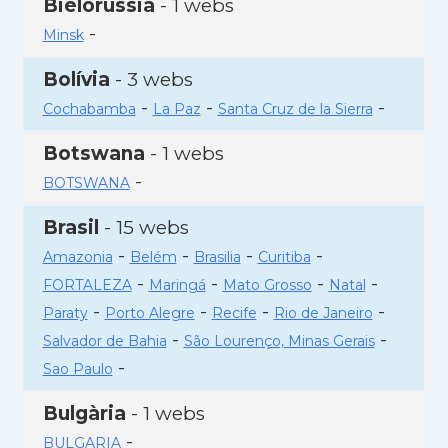
Bielorússia
- 1 webs
-
Minsk
Bolívia
- 3 webs
-
-
-
Cochabamba
La Paz
Santa Cruz de la Sierra
Botswana
- 1 webs
-
BOTSWANA
Brasil
- 15 webs
-
-
-
-
Amazonia
Belém
Brasilia
Curitiba
-
-
-
-
FORTALEZA
Maringá
Mato Grosso
Natal
-
-
-
-
Paraty
Porto Alegre
Recife
Rio de Janeiro
-
-
Salvador de Bahia
São Lourenço, Minas Gerais
-
Sao Paulo
Bulgària
- 1 webs
-
BULGARIA