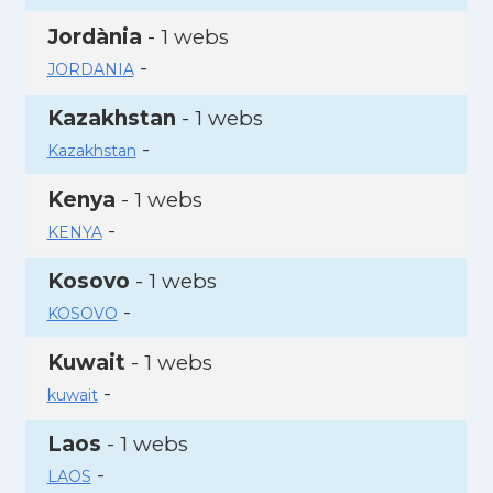
Jordània
- 1 webs
-
JORDANIA
Kazakhstan
- 1 webs
-
Kazakhstan
Kenya
- 1 webs
-
KENYA
Kosovo
- 1 webs
-
KOSOVO
Kuwait
- 1 webs
-
kuwait
Laos
- 1 webs
-
LAOS