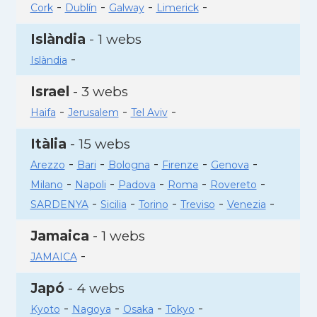
-
-
-
-
Cork
Dublín
Galway
Limerick
Islàndia
- 1 webs
-
Islàndia
Israel
- 3 webs
-
-
-
Haifa
Jerusalem
Tel Aviv
Itàlia
- 15 webs
-
-
-
-
-
Arezzo
Bari
Bologna
Firenze
Genova
-
-
-
-
-
Milano
Napoli
Padova
Roma
Rovereto
-
-
-
-
-
SARDENYA
Sicilia
Torino
Treviso
Venezia
Jamaica
- 1 webs
-
JAMAICA
Japó
- 4 webs
-
-
-
-
Kyoto
Nagoya
Osaka
Tokyo