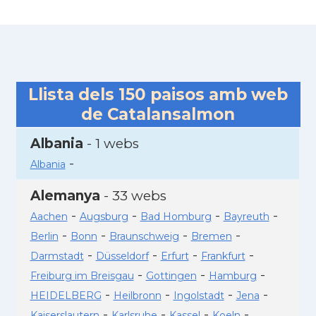
Llista dels
150
paisos amb web
de Catalansalmon
Albania
- 1 webs
-
Albania
Alemanya
- 33 webs
-
-
-
-
Aachen
Augsburg
Bad Homburg
Bayreuth
-
-
-
-
Berlin
Bonn
Braunschweig
Bremen
-
-
-
-
Darmstadt
Düsseldorf
Erfurt
Frankfurt
-
-
-
Freiburg im Breisgau
Gottingen
Hamburg
-
-
-
-
HEIDELBERG
Heilbronn
Ingolstadt
Jena
-
-
-
-
Kaiserslautern
Karlsruhe
Kassel
Koeln