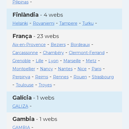
-
Pilipinas
Finlàndia
- 4 webs
-
-
-
-
Helsinki
Rovaniemi
Tampere
Turku
França
- 23 webs
-
-
-
Aix-en-Provence
Beziers
Bordeaux
-
-
-
Carcassonne
Chambéry
Clermont-Ferrand
-
-
-
-
-
Grenoble
Lille
Lyon
Marseille
Metz
-
-
-
-
-
Montpellier
Nancy
Nantes
Nice
Paris
-
-
-
-
Perpinya
Reims
Rennes
Rouen
Strasbourg
-
-
-
Toulouse
Troyes
Galícia
- 1 webs
-
GALIZA
Gambia
- 1 webs
-
GAMBIA