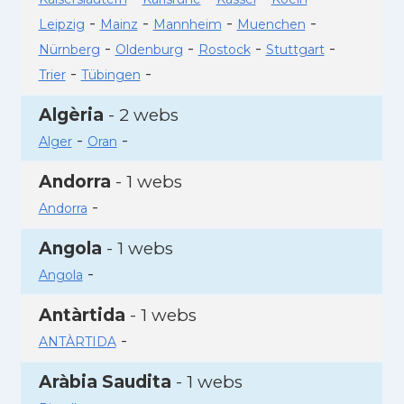
-
-
-
-
Leipzig
Mainz
Mannheim
Muenchen
-
-
-
-
Nürnberg
Oldenburg
Rostock
Stuttgart
-
-
Trier
Tübingen
Algèria
- 2 webs
-
-
Alger
Oran
Andorra
- 1 webs
-
Andorra
Angola
- 1 webs
-
Angola
Antàrtida
- 1 webs
-
ANTÀRTIDA
Aràbia Saudita
- 1 webs