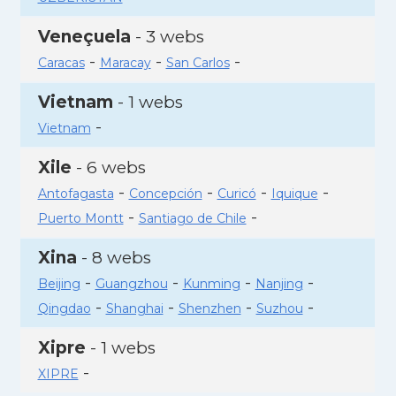
Veneçuela
- 3 webs
-
-
-
Caracas
Maracay
San Carlos
Vietnam
- 1 webs
-
Vietnam
Xile
- 6 webs
-
-
-
-
Antofagasta
Concepción
Curicó
Iquique
-
-
Puerto Montt
Santiago de Chile
Xina
- 8 webs
-
-
-
-
Beijing
Guangzhou
Kunming
Nanjing
-
-
-
-
Qingdao
Shanghai
Shenzhen
Suzhou
Xipre
- 1 webs
-
XIPRE