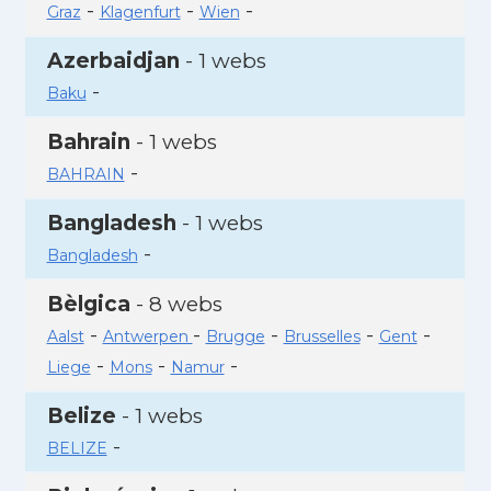
-
-
-
Graz
Klagenfurt
Wien
Azerbaidjan
- 1 webs
-
Baku
Bahrain
- 1 webs
-
BAHRAIN
Bangladesh
- 1 webs
-
Bangladesh
Bèlgica
- 8 webs
-
-
-
-
-
Aalst
Antwerpen
Brugge
Brusselles
Gent
-
-
-
Liege
Mons
Namur
Belize
- 1 webs
-
BELIZE