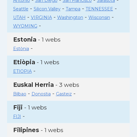
Antonio
San Diego
San Francisco
Sarasota
-
-
-
-
Seattle
Silicon Valley
Tampa
TENNESSEE
-
-
-
-
UTAH
VIRGINIA
Washington
Wisconsin
-
WYOMING
Estonia
- 1 webs
-
Estònia
Etiòpia
- 1 webs
-
ETIOPIA
Euskal Herria
- 3 webs
-
-
-
Bilbao
Donostia
Gasteiz
Fiji
- 1 webs
-
FIJI
Filipines
- 1 webs