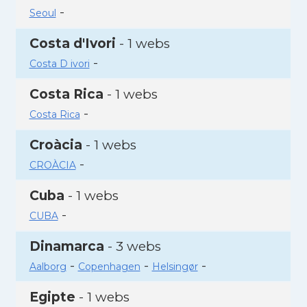
-
Seoul
Costa d'Ivori
- 1 webs
-
Costa D ivori
Costa Rica
- 1 webs
-
Costa Rica
Croàcia
- 1 webs
-
CROÀCIA
Cuba
- 1 webs
-
CUBA
Dinamarca
- 3 webs
-
-
-
Aalborg
Copenhagen
Helsingør
Egipte
- 1 webs