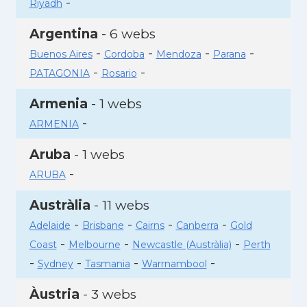
-
Riyadh
Argentina
- 6 webs
-
-
-
-
Buenos Aires
Cordoba
Mendoza
Parana
-
-
PATAGONIA
Rosario
Armenia
- 1 webs
-
ARMENIA
Aruba
- 1 webs
-
ARUBA
Austràlia
- 11 webs
-
-
-
-
Adelaide
Brisbane
Cairns
Canberra
Gold
-
-
-
Coast
Melbourne
Newcastle (Austràlia)
Perth
-
-
-
-
Sydney
Tasmania
Warrnambool
Àustria
- 3 webs