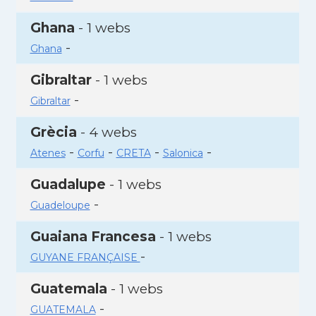
Ghana
- 1 webs
-
Ghana
Gibraltar
- 1 webs
-
Gibraltar
Grècia
- 4 webs
-
-
-
-
Atenes
Corfu
CRETA
Salonica
Guadalupe
- 1 webs
-
Guadeloupe
Guaiana Francesa
- 1 webs
-
GUYANE FRANÇAISE
Guatemala
- 1 webs
-
GUATEMALA