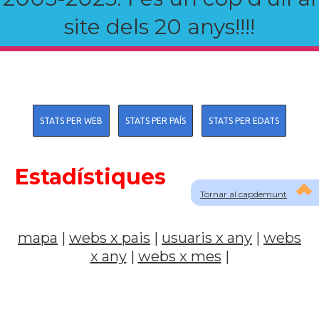
site dels 20 anys!!!!
STATS PER WEB
STATS PER PAÍS
STATS PER EDATS
Estadístiques
Tornar al capdemunt
mapa
|
webs x pais
|
usuaris x any
|
webs
x any
|
webs x mes
|