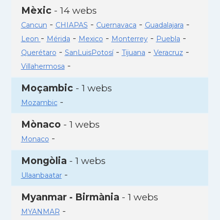
Mèxic
- 14 webs
-
-
-
-
Cancun
CHIAPAS
Cuernavaca
Guadalajara
-
-
-
-
-
Leon
Mérida
Mexico
Monterrey
Puebla
-
-
-
-
Querétaro
SanLuisPotosí
Tijuana
Veracruz
-
Villahermosa
Moçambic
- 1 webs
-
Mozambic
Mònaco
- 1 webs
-
Monaco
Mongòlia
- 1 webs
-
Ulaanbaatar
Myanmar - Birmània
- 1 webs
-
MYANMAR