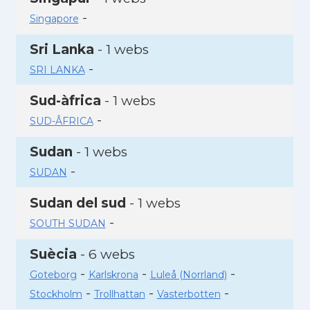
-
Singapore
Sri Lanka
- 1 webs
-
SRI LANKA
Sud-àfrica
- 1 webs
-
SUD-ÂFRICA
Sudan
- 1 webs
-
SUDAN
Sudan del sud
- 1 webs
-
SOUTH SUDAN
Suècia
- 6 webs
-
-
-
Goteborg
Karlskrona
Luleå (Norrland)
-
-
-
Stockholm
Trollhattan
Vasterbotten