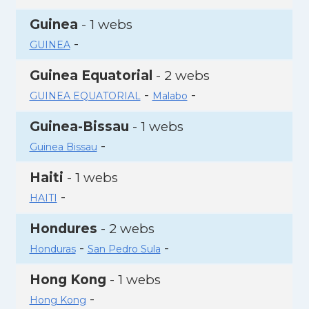
Guinea
- 1 webs
-
GUINEA
Guinea Equatorial
- 2 webs
-
-
GUINEA EQUATORIAL
Malabo
Guinea-Bissau
- 1 webs
-
Guinea Bissau
Haiti
- 1 webs
-
HAITI
Hondures
- 2 webs
-
-
Honduras
San Pedro Sula
Hong Kong
- 1 webs
-
Hong Kong