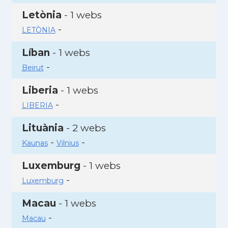
Letònia
- 1 webs
-
LETÒNIA
Líban
- 1 webs
-
Beirut
Liberia
- 1 webs
-
LIBERIA
Lituània
- 2 webs
-
-
Kaunas
Vilnius
Luxemburg
- 1 webs
-
Luxemburg
Macau
- 1 webs
-
Macau