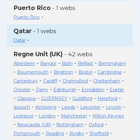
Puerto Rico
- 1 webs
-
Puerto Rico
Qatar
- 1 webs
-
Qatar
Regne Unit (UK)
- 42 webs
-
-
-
-
Aberdeen
Bangor
Bath
Belfast
Birmingham
-
-
-
-
-
Bournemouth
Brighton
Bristol
Cambridge
-
-
-
-
Canterbury
Cardiff
Chelmsford
Cheltenham
-
-
-
-
Chester
Derry
Edinburgh
Enniskillen
Exeter
-
-
-
-
-
Glasgow
GUERNSEY
Guildford
Hereford
-
-
-
-
-
Ipswich
Kettering
Leeds
Leicester
Lincoln
-
-
-
Liverpool
London
Manchester
Milton Keynes
-
-
-
-
Newcastle (UK)
Nottingham
Oxford
-
-
-
-
Portsmouth
Reading
Rugby
Sheffield