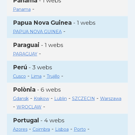
Panamà
- 1 webs
-
Panama
Papua Nova Guinea
- 1 webs
-
PAPUA NOVA GUINEA
Paraguai
- 1 webs
-
PARAGUAY
Perú
- 3 webs
-
-
-
Cusco
Lima
Trujillo
Polònia
- 6 webs
-
-
-
-
Gdansk
Krakow
Lublin
SZCZECIN
Warszawa
-
-
WROCLAW
Portugal
- 4 webs
-
-
-
-
Azores
Coimbra
Lisboa
Porto