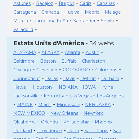
-
-
-
-
-
Asturies
Badajoz
Burgos
Cádiz
Canarias
-
-
-
-
-
Cartagena
Granada
Huelva
Madrid
Malaga
-
-
-
-
Murcia
Pamplona Iruña
Santander
Sevilla
-
Valladolid
Estats Units d'Amèrica
- 54 webs
-
-
-
-
ALABAMA
ALASKA
Atlanta
Austin
-
-
-
-
Baltimore
Boston
Buffalo
Charleston
-
-
-
-
Chicago
Cleveland
COLORADO
Columbus
-
-
-
-
-
Connecticut
Dallas
Davis
Detroit
Durham
-
-
-
-
-
Hawaii
Houston
INDIANA
IOWA
Irvine
-
-
-
Jacksonville
kentucky
Las Vegas
Los Angeles
-
-
-
-
-
MAINE
Miami
Minnesota
NEBRASKA
-
-
-
NEW MEXICO
New Orleans
NewYork
-
-
-
-
Oklahoma
Orlando
Philadelphia
Phoenix
-
-
-
-
Portland
Providence
Reno
Saint Louis
San
-
-
-
-