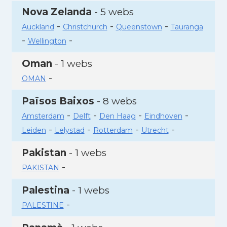
Nova Zelanda
- 5 webs
-
-
-
Auckland
Christchurch
Queenstown
Tauranga
-
-
Wellington
Oman
- 1 webs
-
OMAN
Països Baixos
- 8 webs
-
-
-
-
Amsterdam
Delft
Den Haag
Eindhoven
-
-
-
-
Leiden
Lelystad
Rotterdam
Utrecht
Pakistan
- 1 webs
-
PAKISTAN
Palestina
- 1 webs
-
PALESTINE