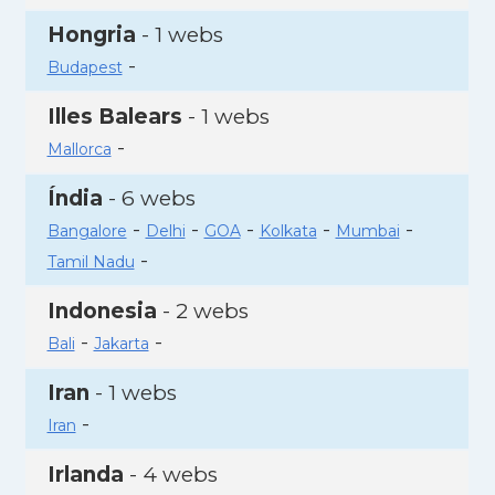
Hongria
- 1 webs
-
Budapest
Illes Balears
- 1 webs
-
Mallorca
Índia
- 6 webs
-
-
-
-
-
Bangalore
Delhi
GOA
Kolkata
Mumbai
-
Tamil Nadu
Indonesia
- 2 webs
-
-
Bali
Jakarta
Iran
- 1 webs
-
Iran
Irlanda
- 4 webs