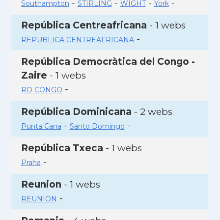
-
-
-
-
Southampton
STIRLING
WIGHT
York
República Centreafricana
- 1 webs
-
REPUBLICA CENTREAFRICANA
República Democràtica del Congo -
Zaire
- 1 webs
-
RD CONGO
República Dominicana
- 2 webs
-
-
Punta Cana
Santo Domingo
República Txeca
- 1 webs
-
Praha
Reunion
- 1 webs
-
REUNION