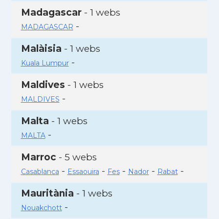
Madagascar
- 1 webs
-
MADAGASCAR
Malàisia
- 1 webs
-
Kuala Lumpur
Maldives
- 1 webs
-
MALDIVES
Malta
- 1 webs
-
MALTA
Marroc
- 5 webs
-
-
-
-
-
Casablanca
Essaouira
Fes
Nador
Rabat
Mauritània
- 1 webs
-
Nouakchott