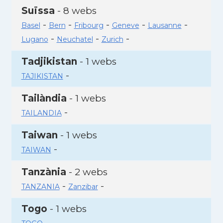
Suïssa
- 8 webs
-
-
-
-
-
Basel
Bern
Fribourg
Geneve
Lausanne
-
-
-
Lugano
Neuchatel
Zurich
Tadjikistan
- 1 webs
-
TAJIKISTAN
Tailàndia
- 1 webs
-
TAILANDIA
Taiwan
- 1 webs
-
TAIWAN
Tanzània
- 2 webs
-
-
TANZANIA
Zanzibar
Togo
- 1 webs
-