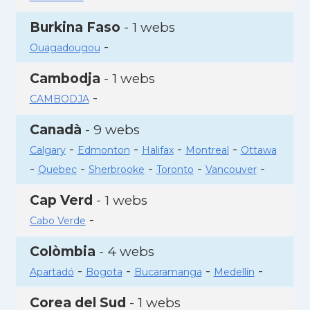
Burkina Faso
- 1 webs
-
Ouagadougou
Cambodja
- 1 webs
-
CAMBODJA
Canadà
- 9 webs
-
-
-
-
Calgary
Edmonton
Halifax
Montreal
Ottawa
-
-
-
-
-
Quebec
Sherbrooke
Toronto
Vancouver
Cap Verd
- 1 webs
-
Cabo Verde
Colòmbia
- 4 webs
-
-
-
-
Apartadó
Bogota
Bucaramanga
Medellín
Corea del Sud
- 1 webs