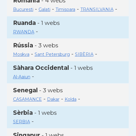
Romania
- 4 webs
-
-
-
-
Bucuresti
Galati
Timisoara
TRANSILVANIA
Ruanda
- 1 webs
-
RWANDA
Rússia
- 3 webs
-
-
-
Moskva
Sant Petersburg
SIBÈRIA
Sàhara Occidental
- 1 webs
-
Al-Aaiun
Senegal
- 3 webs
-
-
-
CASAMANCE
Dakar
Kolda
Sèrbia
- 1 webs
-
SERBIA
Singapur
- 1 webs