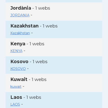
Jordània
- 1 webs
-
JORDANIA
Kazakhstan
- 1 webs
-
Kazakhstan
Kenya
- 1 webs
-
KENYA
Kosovo
- 1 webs
-
KOSOVO
Kuwait
- 1 webs
-
kuwait
Laos
- 1 webs
-
LAOS