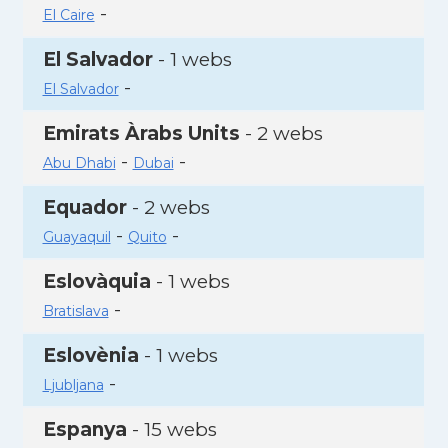
-
El Caire
El Salvador
- 1 webs
-
El Salvador
Emirats Àrabs Units
- 2 webs
-
-
Abu Dhabi
Dubai
Equador
- 2 webs
-
-
Guayaquil
Quito
Eslovàquia
- 1 webs
-
Bratislava
Eslovènia
- 1 webs
-
Ljubljana
Espanya
- 15 webs