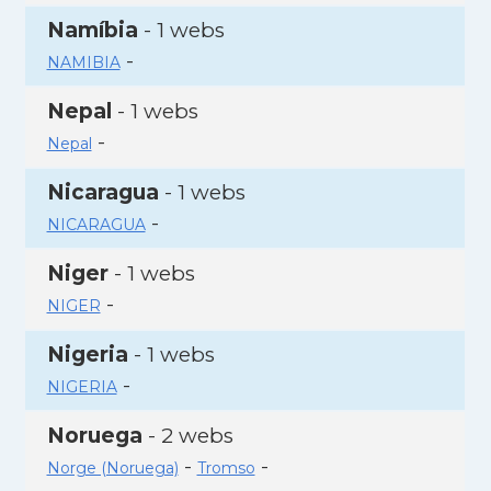
Namíbia
- 1 webs
-
NAMIBIA
Nepal
- 1 webs
-
Nepal
Nicaragua
- 1 webs
-
NICARAGUA
Niger
- 1 webs
-
NIGER
Nigeria
- 1 webs
-
NIGERIA
Noruega
- 2 webs
-
-
Norge (Noruega)
Tromso