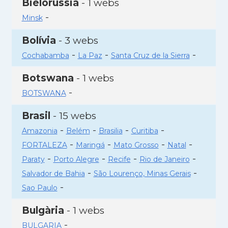
Bielorússia
- 1 webs
-
Minsk
Bolívia
- 3 webs
-
-
-
Cochabamba
La Paz
Santa Cruz de la Sierra
Botswana
- 1 webs
-
BOTSWANA
Brasil
- 15 webs
-
-
-
-
Amazonia
Belém
Brasilia
Curitiba
-
-
-
-
FORTALEZA
Maringá
Mato Grosso
Natal
-
-
-
-
Paraty
Porto Alegre
Recife
Rio de Janeiro
-
-
Salvador de Bahia
São Lourenço, Minas Gerais
-
Sao Paulo
Bulgària
- 1 webs
-
BULGARIA