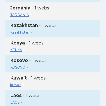
Jordània
- 1 webs
-
JORDANIA
Kazakhstan
- 1 webs
-
Kazakhstan
Kenya
- 1 webs
-
KENYA
Kosovo
- 1 webs
-
KOSOVO
Kuwait
- 1 webs
-
kuwait
Laos
- 1 webs
-
LAOS