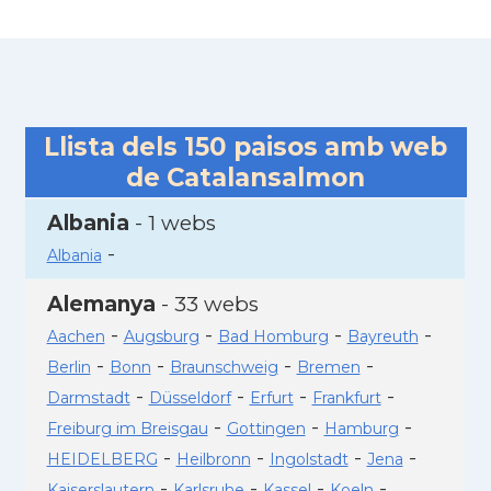
Llista dels
150
paisos amb web
de Catalansalmon
Albania
- 1 webs
-
Albania
Alemanya
- 33 webs
-
-
-
-
Aachen
Augsburg
Bad Homburg
Bayreuth
-
-
-
-
Berlin
Bonn
Braunschweig
Bremen
-
-
-
-
Darmstadt
Düsseldorf
Erfurt
Frankfurt
-
-
-
Freiburg im Breisgau
Gottingen
Hamburg
-
-
-
-
HEIDELBERG
Heilbronn
Ingolstadt
Jena
-
-
-
-
Kaiserslautern
Karlsruhe
Kassel
Koeln