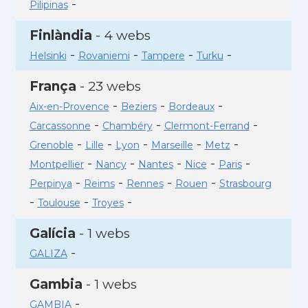
-
Pilipinas
Finlàndia
- 4 webs
-
-
-
-
Helsinki
Rovaniemi
Tampere
Turku
França
- 23 webs
-
-
-
Aix-en-Provence
Beziers
Bordeaux
-
-
-
Carcassonne
Chambéry
Clermont-Ferrand
-
-
-
-
-
Grenoble
Lille
Lyon
Marseille
Metz
-
-
-
-
-
Montpellier
Nancy
Nantes
Nice
Paris
-
-
-
-
Perpinya
Reims
Rennes
Rouen
Strasbourg
-
-
-
Toulouse
Troyes
Galícia
- 1 webs
-
GALIZA
Gambia
- 1 webs
-
GAMBIA