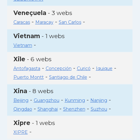
Veneçuela
- 3 webs
-
-
-
Caracas
Maracay
San Carlos
Vietnam
- 1 webs
-
Vietnam
Xile
- 6 webs
-
-
-
-
Antofagasta
Concepción
Curicó
Iquique
-
-
Puerto Montt
Santiago de Chile
Xina
- 8 webs
-
-
-
-
Beijing
Guangzhou
Kunming
Nanjing
-
-
-
-
Qingdao
Shanghai
Shenzhen
Suzhou
Xipre
- 1 webs
-
XIPRE