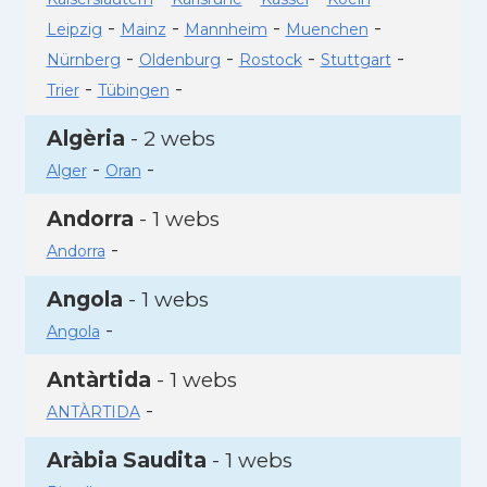
-
-
-
-
Leipzig
Mainz
Mannheim
Muenchen
-
-
-
-
Nürnberg
Oldenburg
Rostock
Stuttgart
-
-
Trier
Tübingen
Algèria
- 2 webs
-
-
Alger
Oran
Andorra
- 1 webs
-
Andorra
Angola
- 1 webs
-
Angola
Antàrtida
- 1 webs
-
ANTÀRTIDA
Aràbia Saudita
- 1 webs