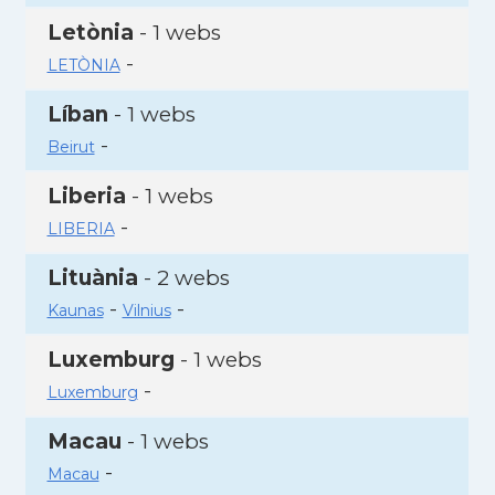
Letònia
- 1 webs
-
LETÒNIA
Líban
- 1 webs
-
Beirut
Liberia
- 1 webs
-
LIBERIA
Lituània
- 2 webs
-
-
Kaunas
Vilnius
Luxemburg
- 1 webs
-
Luxemburg
Macau
- 1 webs
-
Macau