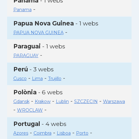
Panamà
- 1 webs
-
Panama
Papua Nova Guinea
- 1 webs
-
PAPUA NOVA GUINEA
Paraguai
- 1 webs
-
PARAGUAY
Perú
- 3 webs
-
-
-
Cusco
Lima
Trujillo
Polònia
- 6 webs
-
-
-
-
Gdansk
Krakow
Lublin
SZCZECIN
Warszawa
-
-
WROCLAW
Portugal
- 4 webs
-
-
-
-
Azores
Coimbra
Lisboa
Porto