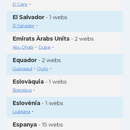
-
El Caire
El Salvador
- 1 webs
-
El Salvador
Emirats Àrabs Units
- 2 webs
-
-
Abu Dhabi
Dubai
Equador
- 2 webs
-
-
Guayaquil
Quito
Eslovàquia
- 1 webs
-
Bratislava
Eslovènia
- 1 webs
-
Ljubljana
Espanya
- 15 webs