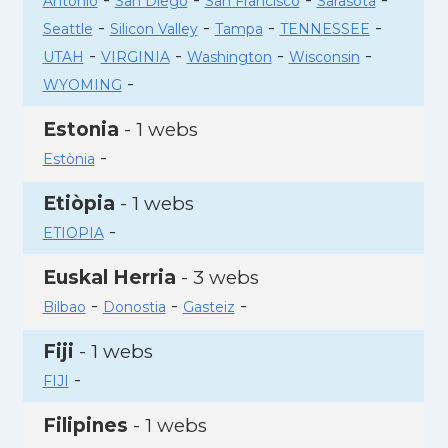
Antonio
San Diego
San Francisco
Sarasota
-
-
-
-
Seattle
Silicon Valley
Tampa
TENNESSEE
-
-
-
-
UTAH
VIRGINIA
Washington
Wisconsin
-
WYOMING
Estonia
- 1 webs
-
Estònia
Etiòpia
- 1 webs
-
ETIOPIA
Euskal Herria
- 3 webs
-
-
-
Bilbao
Donostia
Gasteiz
Fiji
- 1 webs
-
FIJI
Filipines
- 1 webs