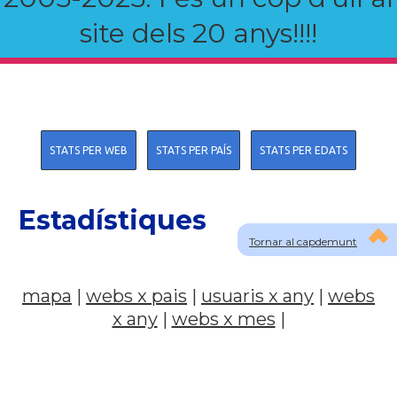
site dels 20 anys!!!!
STATS PER WEB
STATS PER PAÍS
STATS PER EDATS
Estadístiques
Tornar al capdemunt
mapa
|
webs x pais
|
usuaris x any
|
webs
x any
|
webs x mes
|