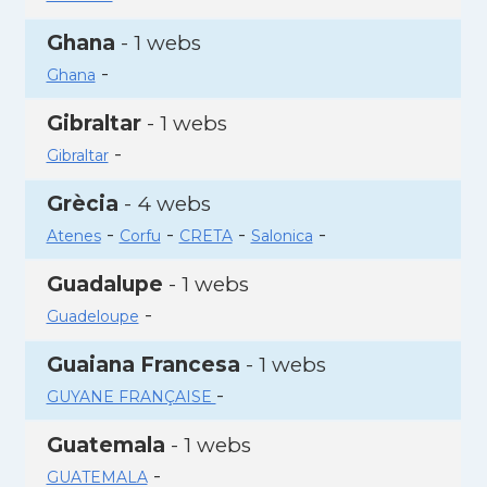
Ghana
- 1 webs
-
Ghana
Gibraltar
- 1 webs
-
Gibraltar
Grècia
- 4 webs
-
-
-
-
Atenes
Corfu
CRETA
Salonica
Guadalupe
- 1 webs
-
Guadeloupe
Guaiana Francesa
- 1 webs
-
GUYANE FRANÇAISE
Guatemala
- 1 webs
-
GUATEMALA