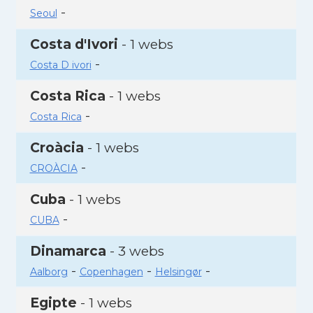
-
Seoul
Costa d'Ivori
- 1 webs
-
Costa D ivori
Costa Rica
- 1 webs
-
Costa Rica
Croàcia
- 1 webs
-
CROÀCIA
Cuba
- 1 webs
-
CUBA
Dinamarca
- 3 webs
-
-
-
Aalborg
Copenhagen
Helsingør
Egipte
- 1 webs