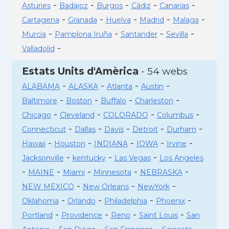
-
-
-
-
-
Asturies
Badajoz
Burgos
Cádiz
Canarias
-
-
-
-
-
Cartagena
Granada
Huelva
Madrid
Malaga
-
-
-
-
Murcia
Pamplona Iruña
Santander
Sevilla
-
Valladolid
Estats Units d'Amèrica
- 54 webs
-
-
-
-
ALABAMA
ALASKA
Atlanta
Austin
-
-
-
-
Baltimore
Boston
Buffalo
Charleston
-
-
-
-
Chicago
Cleveland
COLORADO
Columbus
-
-
-
-
-
Connecticut
Dallas
Davis
Detroit
Durham
-
-
-
-
-
Hawaii
Houston
INDIANA
IOWA
Irvine
-
-
-
Jacksonville
kentucky
Las Vegas
Los Angeles
-
-
-
-
-
MAINE
Miami
Minnesota
NEBRASKA
-
-
-
NEW MEXICO
New Orleans
NewYork
-
-
-
-
Oklahoma
Orlando
Philadelphia
Phoenix
-
-
-
-
Portland
Providence
Reno
Saint Louis
San
-
-
-
-