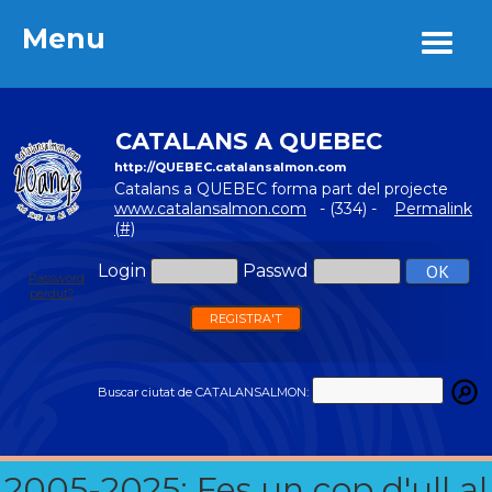
Menu
Menu
CATALANS A QUEBEC
http://QUEBEC.catalansalmon.com
Catalans a QUEBEC forma part del projecte
www.catalansalmon.com
- (334) -
Permalink
(#)
Login
Passwd
Password
perdut?
REGISTRA'T
Buscar ciutat de CATALANSALMON:
2005-2025: Fes un cop d'ull al