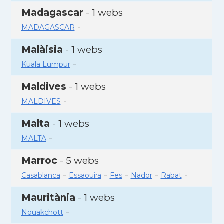
Madagascar
- 1 webs
-
MADAGASCAR
Malàisia
- 1 webs
-
Kuala Lumpur
Maldives
- 1 webs
-
MALDIVES
Malta
- 1 webs
-
MALTA
Marroc
- 5 webs
-
-
-
-
-
Casablanca
Essaouira
Fes
Nador
Rabat
Mauritània
- 1 webs
-
Nouakchott