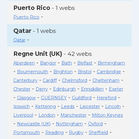
Puerto Rico
- 1 webs
-
Puerto Rico
Qatar
- 1 webs
-
Qatar
Regne Unit (UK)
- 42 webs
-
-
-
-
Aberdeen
Bangor
Bath
Belfast
Birmingham
-
-
-
-
-
Bournemouth
Brighton
Bristol
Cambridge
-
-
-
-
Canterbury
Cardiff
Chelmsford
Cheltenham
-
-
-
-
Chester
Derry
Edinburgh
Enniskillen
Exeter
-
-
-
-
-
Glasgow
GUERNSEY
Guildford
Hereford
-
-
-
-
-
Ipswich
Kettering
Leeds
Leicester
Lincoln
-
-
-
Liverpool
London
Manchester
Milton Keynes
-
-
-
-
Newcastle (UK)
Nottingham
Oxford
-
-
-
-
Portsmouth
Reading
Rugby
Sheffield