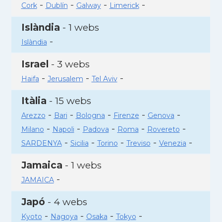
-
-
-
-
Cork
Dublín
Galway
Limerick
Islàndia
- 1 webs
-
Islàndia
Israel
- 3 webs
-
-
-
Haifa
Jerusalem
Tel Aviv
Itàlia
- 15 webs
-
-
-
-
-
Arezzo
Bari
Bologna
Firenze
Genova
-
-
-
-
-
Milano
Napoli
Padova
Roma
Rovereto
-
-
-
-
-
SARDENYA
Sicilia
Torino
Treviso
Venezia
Jamaica
- 1 webs
-
JAMAICA
Japó
- 4 webs
-
-
-
-
Kyoto
Nagoya
Osaka
Tokyo