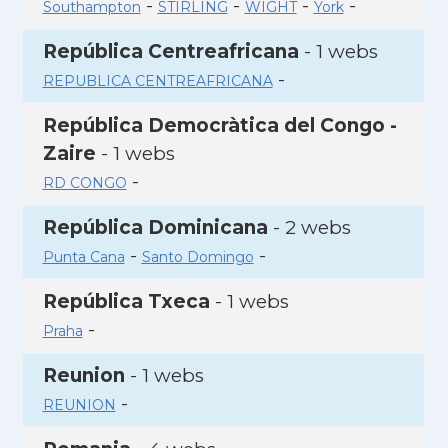
-
-
-
-
Southampton
STIRLING
WIGHT
York
República Centreafricana
- 1 webs
-
REPUBLICA CENTREAFRICANA
República Democràtica del Congo -
Zaire
- 1 webs
-
RD CONGO
República Dominicana
- 2 webs
-
-
Punta Cana
Santo Domingo
República Txeca
- 1 webs
-
Praha
Reunion
- 1 webs
-
REUNION