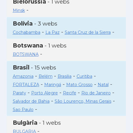
Bielorússia
- 1 webs
-
Minsk
Bolívia
- 3 webs
-
-
-
Cochabamba
La Paz
Santa Cruz de la Sierra
Botswana
- 1 webs
-
BOTSWANA
Brasil
- 15 webs
-
-
-
-
Amazonia
Belém
Brasilia
Curitiba
-
-
-
-
FORTALEZA
Maringá
Mato Grosso
Natal
-
-
-
-
Paraty
Porto Alegre
Recife
Rio de Janeiro
-
-
Salvador de Bahia
São Lourenço, Minas Gerais
-
Sao Paulo
Bulgària
- 1 webs
-
BULGARIA