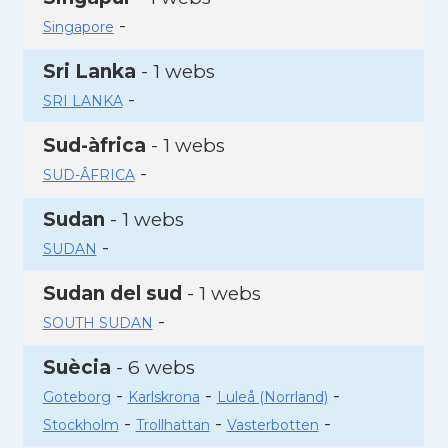
-
Singapore
Sri Lanka
- 1 webs
-
SRI LANKA
Sud-àfrica
- 1 webs
-
SUD-ÂFRICA
Sudan
- 1 webs
-
SUDAN
Sudan del sud
- 1 webs
-
SOUTH SUDAN
Suècia
- 6 webs
-
-
-
Goteborg
Karlskrona
Luleå (Norrland)
-
-
-
Stockholm
Trollhattan
Vasterbotten