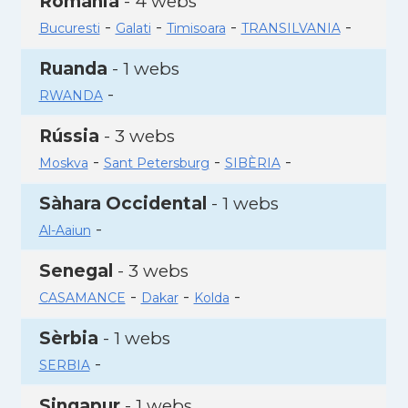
Romania
- 4 webs
-
-
-
-
Bucuresti
Galati
Timisoara
TRANSILVANIA
Ruanda
- 1 webs
-
RWANDA
Rússia
- 3 webs
-
-
-
Moskva
Sant Petersburg
SIBÈRIA
Sàhara Occidental
- 1 webs
-
Al-Aaiun
Senegal
- 3 webs
-
-
-
CASAMANCE
Dakar
Kolda
Sèrbia
- 1 webs
-
SERBIA
Singapur
- 1 webs