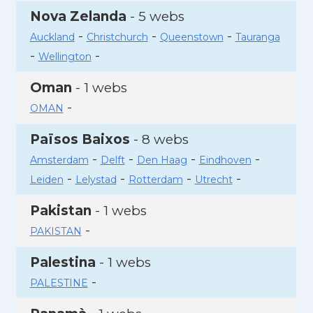
Nova Zelanda
- 5 webs
-
-
-
Auckland
Christchurch
Queenstown
Tauranga
-
-
Wellington
Oman
- 1 webs
-
OMAN
Països Baixos
- 8 webs
-
-
-
-
Amsterdam
Delft
Den Haag
Eindhoven
-
-
-
-
Leiden
Lelystad
Rotterdam
Utrecht
Pakistan
- 1 webs
-
PAKISTAN
Palestina
- 1 webs
-
PALESTINE