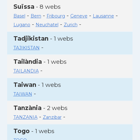
Suïssa
- 8 webs
-
-
-
-
-
Basel
Bern
Fribourg
Geneve
Lausanne
-
-
-
Lugano
Neuchatel
Zurich
Tadjikistan
- 1 webs
-
TAJIKISTAN
Tailàndia
- 1 webs
-
TAILANDIA
Taiwan
- 1 webs
-
TAIWAN
Tanzània
- 2 webs
-
-
TANZANIA
Zanzibar
Togo
- 1 webs
-