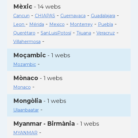
Mèxic
- 14 webs
-
-
-
-
Cancun
CHIAPAS
Cuernavaca
Guadalajara
-
-
-
-
-
Leon
Mérida
Mexico
Monterrey
Puebla
-
-
-
-
Querétaro
SanLuisPotosí
Tijuana
Veracruz
-
Villahermosa
Moçambic
- 1 webs
-
Mozambic
Mònaco
- 1 webs
-
Monaco
Mongòlia
- 1 webs
-
Ulaanbaatar
Myanmar - Birmània
- 1 webs
-
MYANMAR