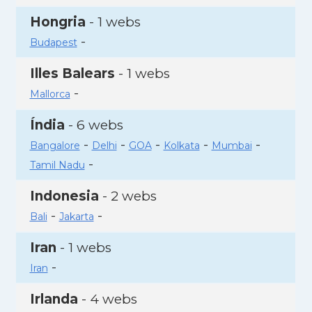
Hongria
- 1 webs
-
Budapest
Illes Balears
- 1 webs
-
Mallorca
Índia
- 6 webs
-
-
-
-
-
Bangalore
Delhi
GOA
Kolkata
Mumbai
-
Tamil Nadu
Indonesia
- 2 webs
-
-
Bali
Jakarta
Iran
- 1 webs
-
Iran
Irlanda
- 4 webs