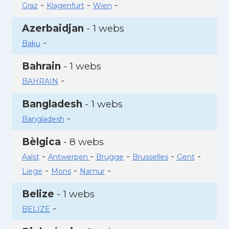
-
-
-
Graz
Klagenfurt
Wien
Azerbaidjan
- 1 webs
-
Baku
Bahrain
- 1 webs
-
BAHRAIN
Bangladesh
- 1 webs
-
Bangladesh
Bèlgica
- 8 webs
-
-
-
-
-
Aalst
Antwerpen
Brugge
Brusselles
Gent
-
-
-
Liege
Mons
Namur
Belize
- 1 webs
-
BELIZE