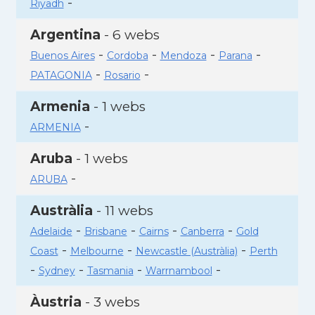
-
Riyadh
Argentina
- 6 webs
-
-
-
-
Buenos Aires
Cordoba
Mendoza
Parana
-
-
PATAGONIA
Rosario
Armenia
- 1 webs
-
ARMENIA
Aruba
- 1 webs
-
ARUBA
Austràlia
- 11 webs
-
-
-
-
Adelaide
Brisbane
Cairns
Canberra
Gold
-
-
-
Coast
Melbourne
Newcastle (Austràlia)
Perth
-
-
-
-
Sydney
Tasmania
Warrnambool
Àustria
- 3 webs