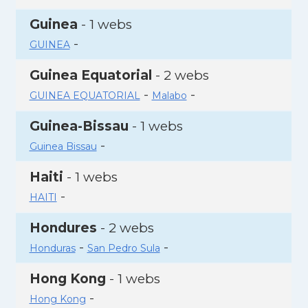
Guinea
- 1 webs
-
GUINEA
Guinea Equatorial
- 2 webs
-
-
GUINEA EQUATORIAL
Malabo
Guinea-Bissau
- 1 webs
-
Guinea Bissau
Haiti
- 1 webs
-
HAITI
Hondures
- 2 webs
-
-
Honduras
San Pedro Sula
Hong Kong
- 1 webs
-
Hong Kong