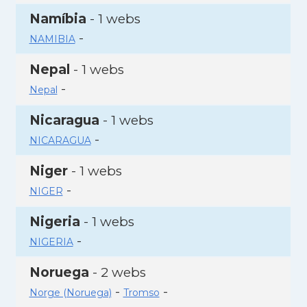
Namíbia
- 1 webs
-
NAMIBIA
Nepal
- 1 webs
-
Nepal
Nicaragua
- 1 webs
-
NICARAGUA
Niger
- 1 webs
-
NIGER
Nigeria
- 1 webs
-
NIGERIA
Noruega
- 2 webs
-
-
Norge (Noruega)
Tromso