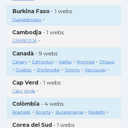
Burkina Faso
- 1 webs
-
Ouagadougou
Cambodja
- 1 webs
-
CAMBODJA
Canadà
- 9 webs
-
-
-
-
Calgary
Edmonton
Halifax
Montreal
Ottawa
-
-
-
-
-
Quebec
Sherbrooke
Toronto
Vancouver
Cap Verd
- 1 webs
-
Cabo Verde
Colòmbia
- 4 webs
-
-
-
-
Apartadó
Bogota
Bucaramanga
Medellín
Corea del Sud
- 1 webs