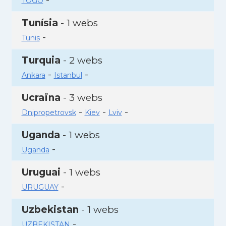
TOGO
Tunísia
- 1 webs
-
Tunis
Turquia
- 2 webs
-
-
Ankara
Istanbul
Ucraïna
- 3 webs
-
-
-
Dnipropetrovsk
Kiev
Lviv
Uganda
- 1 webs
-
Uganda
Uruguai
- 1 webs
-
URUGUAY
Uzbekistan
- 1 webs
-
UZBEKISTAN