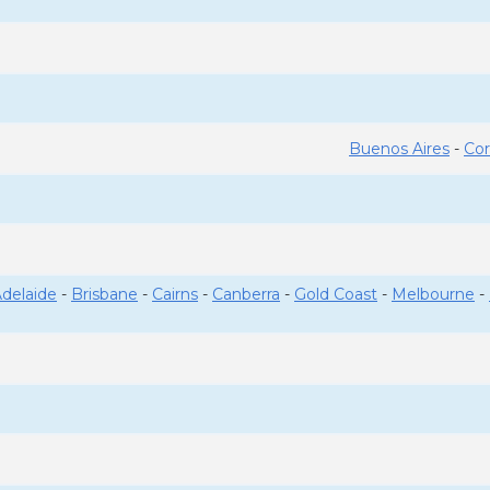
Buenos Aires
-
Co
delaide
-
Brisbane
-
Cairns
-
Canberra
-
Gold Coast
-
Melbourne
-