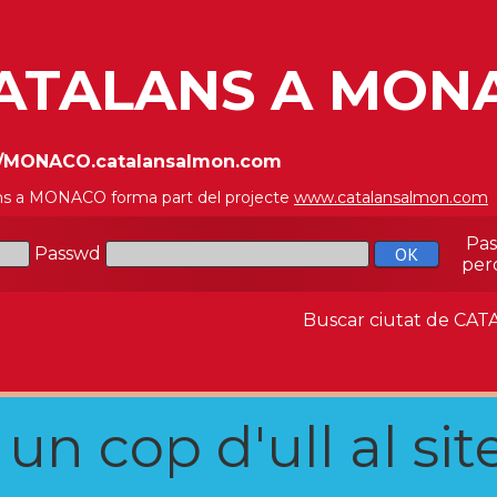
ATALANS A MON
//MONACO.catalansalmon.com
ns a MONACO forma part del projecte
www.catalansalmon.com
Pa
Passwd
per
Buscar ciutat de C
n cop d'ull al site