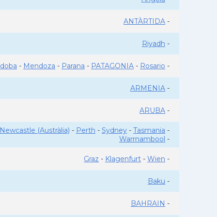
ANTÀRTIDA
-
Riyadh
-
rdoba
-
Mendoza
-
Parana
-
PATAGONIA
-
Rosario
-
ARMENIA
-
ARUBA
-
Newcastle (Austràlia)
-
Perth
-
Sydney
-
Tasmania
-
Warrnambool
-
Graz
-
Klagenfurt
-
Wien
-
Baku
-
BAHRAIN
-