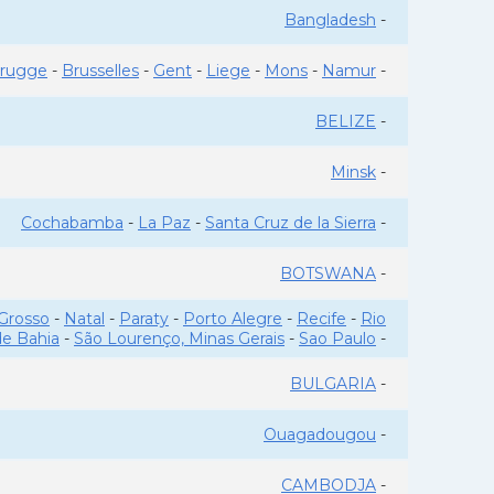
Bangladesh
-
rugge
-
Brusselles
-
Gent
-
Liege
-
Mons
-
Namur
-
BELIZE
-
Minsk
-
Cochabamba
-
La Paz
-
Santa Cruz de la Sierra
-
BOTSWANA
-
Grosso
-
Natal
-
Paraty
-
Porto Alegre
-
Recife
-
Rio
de Bahia
-
São Lourenço, Minas Gerais
-
Sao Paulo
-
BULGARIA
-
Ouagadougou
-
CAMBODJA
-