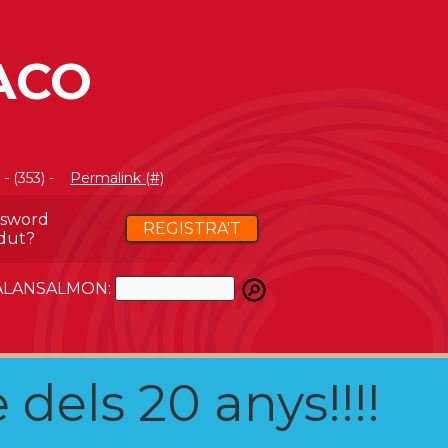
ACO
- (353) -
Permalink (#)
ssword
REGISTRA'T
dut?
ATALANSALMON:
 dels 20 anys!!!!