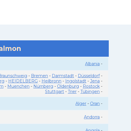
salmon
Albania
-
Braunschweig
-
Bremen
-
Darmstadt
-
Düsseldorf
-
rg
-
HEIDELBERG
-
Heilbronn
-
Ingolstadt
-
Jena
-
im
-
Muenchen
-
Nürnberg
-
Oldenburg
-
Rostock
-
Stuttgart
-
Trier
-
Tübingen
-
Alger
-
Oran
-
Andorra
-
Angola
-