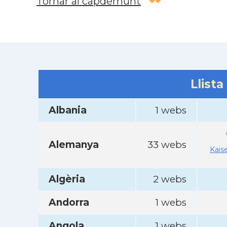
Tornar al capdemunt
Llista
Albania
1 webs
Alemanya
33 webs
Kais
Algèria
2 webs
Andorra
1 webs
Angola
1 webs