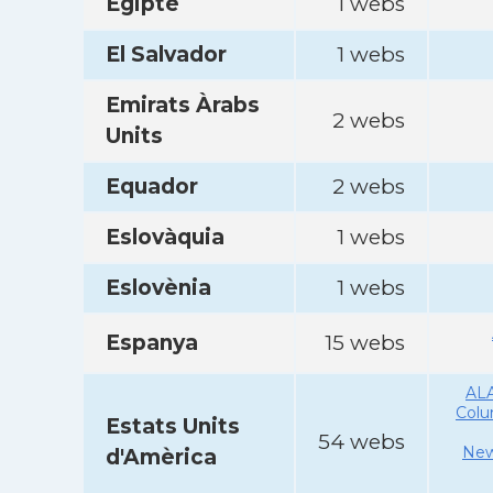
Egipte
1 webs
El Salvador
1 webs
Emirats Àrabs
2 webs
Units
Equador
2 webs
Eslovàquia
1 webs
Eslovènia
1 webs
Espanya
15 webs
AL
Col
Estats Units
54 webs
New
d'Amèrica