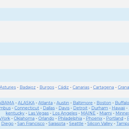
Asturies
-
Badajoz
-
Burgos
-
Cádiz
-
Canarias
-
Cartagena
-
Gran
ABAMA
-
ALASKA
-
Atlanta
-
Austin
-
Baltimore
-
Boston
-
Buffal
umbus
-
Connecticut
-
Dallas
-
Davis
-
Detroit
-
Durham
-
Hawaii
-
kentucky
-
Las Vegas
-
Los Angeles
-
MAINE
-
Miami
-
Minne
York
-
Oklahoma
-
Orlando
-
Philadelphia
-
Phoenix
-
Portland
-
Diego
-
San Francisco
-
Sarasota
-
Seattle
-
Silicon Valley
-
Tamp