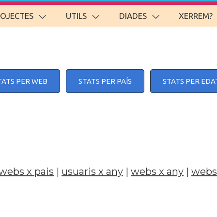
ROJECTES
UTILS
DIADES
XERREM?
TATS PER WEB
STATS PER PAÍS
STATS PER EDA
webs x pais
|
usuaris x any
|
webs x any
|
webs