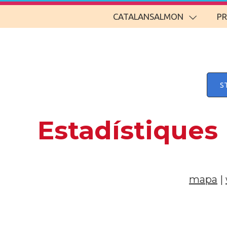
CATALANSALMON
P
S
Estadístiques
mapa
|