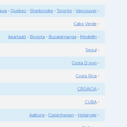
awa
-
Quebec
-
Sherbrooke
-
Toronto
-
Vancouver
-
Cabo Verde
-
Apartadó
-
Bogota
-
Bucaramanga
-
Medellín
-
Seoul
-
Costa D ivori
-
Costa Rica
-
CROÀCIA
-
CUBA
-
Aalborg
-
Copenhagen
-
Helsingør
-