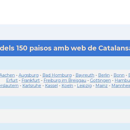
 dels
150
paisos amb web de Catalan
Aachen
-
Augsburg
-
Bad Homburg
-
Bayreuth
-
Berlin
-
Bonn
-
Erfurt
-
Frankfurt
-
Freiburg im Breisgau
-
Gottingen
-
Hambu
erslautern
-
Karlsruhe
-
Kassel
-
Koeln
-
Leipzig
-
Mainz
-
Mannhe