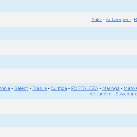
Aalst
-
Antwerpen
-
B
onia
-
Belém
-
Brasilia
-
Curitiba
-
FORTALEZA
-
Maringá
-
Mato 
de Janeiro
-
Salvador 