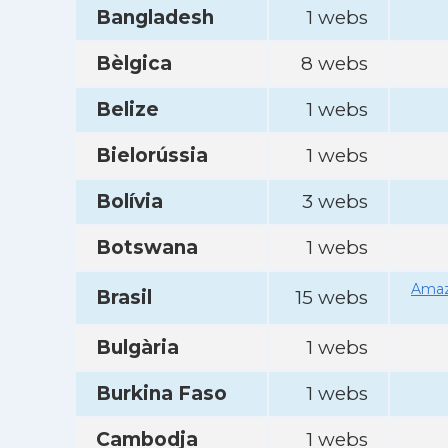
Bangladesh
1 webs
Bèlgica
8 webs
Belize
1 webs
Bielorússia
1 webs
Bolívia
3 webs
Botswana
1 webs
Amaz
Brasil
15 webs
Bulgària
1 webs
Burkina Faso
1 webs
Cambodja
1 webs