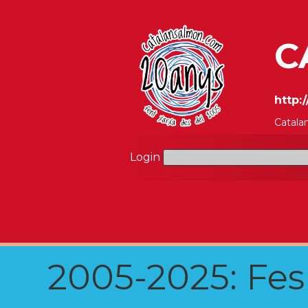
C
http:
Catala
Login
2005-2025: Fes u