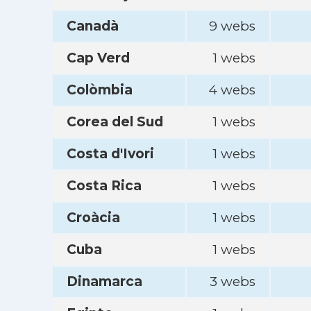
Canadà
9 webs
Cap Verd
1 webs
Colòmbia
4 webs
Corea del Sud
1 webs
Costa d'Ivori
1 webs
Costa Rica
1 webs
Croàcia
1 webs
Cuba
1 webs
Dinamarca
3 webs