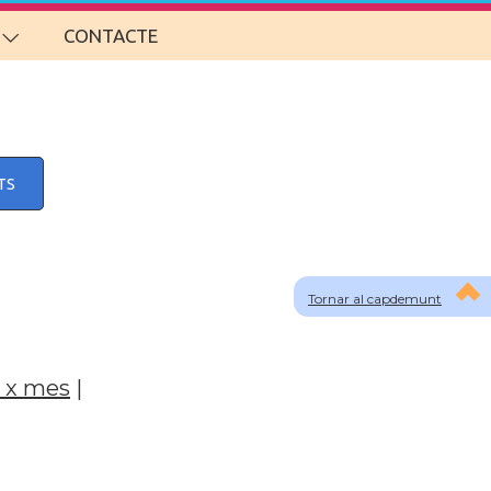
CONTACTE
TS
Tornar al capdemunt
 x mes
|