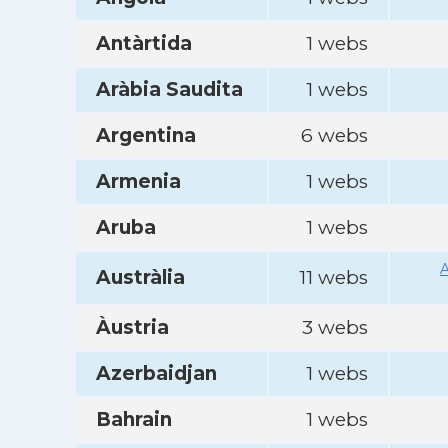
Antàrtida
1 webs
Aràbia Saudita
1 webs
Argentina
6 webs
Armenia
1 webs
Aruba
1 webs
A
Austràlia
11 webs
Àustria
3 webs
Azerbaidjan
1 webs
Bahrain
1 webs