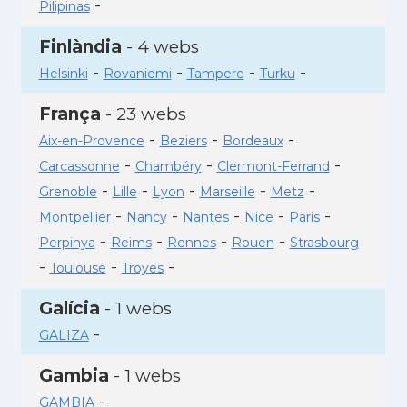
-
Pilipinas
Finlàndia
- 4 webs
-
-
-
-
Helsinki
Rovaniemi
Tampere
Turku
França
- 23 webs
-
-
-
Aix-en-Provence
Beziers
Bordeaux
-
-
-
Carcassonne
Chambéry
Clermont-Ferrand
-
-
-
-
-
Grenoble
Lille
Lyon
Marseille
Metz
-
-
-
-
-
Montpellier
Nancy
Nantes
Nice
Paris
-
-
-
-
Perpinya
Reims
Rennes
Rouen
Strasbourg
-
-
-
Toulouse
Troyes
Galícia
- 1 webs
-
GALIZA
Gambia
- 1 webs
-
GAMBIA