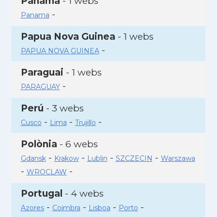
Panamà
- 1 webs
-
Panama
Papua Nova Guinea
- 1 webs
-
PAPUA NOVA GUINEA
Paraguai
- 1 webs
-
PARAGUAY
Perú
- 3 webs
-
-
-
Cusco
Lima
Trujillo
Polònia
- 6 webs
-
-
-
-
Gdansk
Krakow
Lublin
SZCZECIN
Warszawa
-
-
WROCLAW
Portugal
- 4 webs
-
-
-
-
Azores
Coimbra
Lisboa
Porto