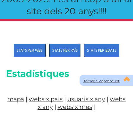
site dels 20 anys!!!!
STATS PER WEB
STATS PER PAÍS
STATS PER EDATS
Estadístiques
Tornar al capdemunt
mapa
|
webs x pais
|
usuaris x any
|
webs
x any
|
webs x mes
|