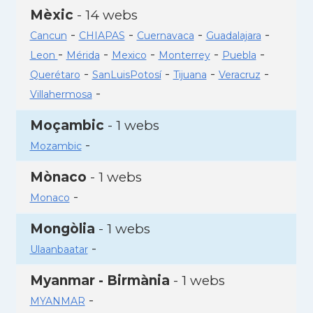
Mèxic
- 14 webs
-
-
-
-
Cancun
CHIAPAS
Cuernavaca
Guadalajara
-
-
-
-
-
Leon
Mérida
Mexico
Monterrey
Puebla
-
-
-
-
Querétaro
SanLuisPotosí
Tijuana
Veracruz
-
Villahermosa
Moçambic
- 1 webs
-
Mozambic
Mònaco
- 1 webs
-
Monaco
Mongòlia
- 1 webs
-
Ulaanbaatar
Myanmar - Birmània
- 1 webs
-
MYANMAR