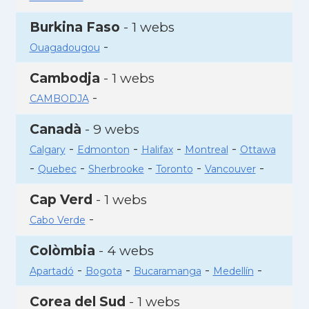
Burkina Faso
- 1 webs
-
Ouagadougou
Cambodja
- 1 webs
-
CAMBODJA
Canadà
- 9 webs
-
-
-
-
Calgary
Edmonton
Halifax
Montreal
Ottawa
-
-
-
-
-
Quebec
Sherbrooke
Toronto
Vancouver
Cap Verd
- 1 webs
-
Cabo Verde
Colòmbia
- 4 webs
-
-
-
-
Apartadó
Bogota
Bucaramanga
Medellín
Corea del Sud
- 1 webs