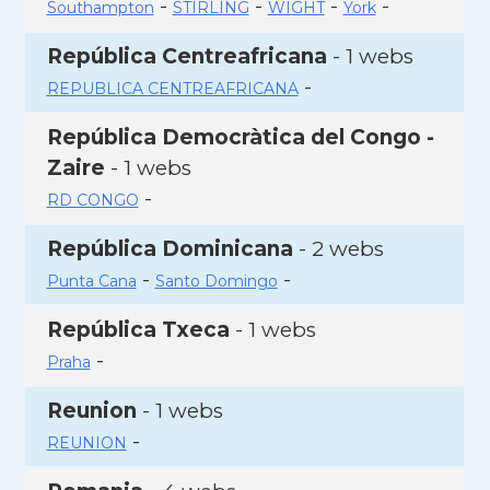
-
-
-
-
Southampton
STIRLING
WIGHT
York
República Centreafricana
- 1 webs
-
REPUBLICA CENTREAFRICANA
República Democràtica del Congo -
Zaire
- 1 webs
-
RD CONGO
República Dominicana
- 2 webs
-
-
Punta Cana
Santo Domingo
República Txeca
- 1 webs
-
Praha
Reunion
- 1 webs
-
REUNION