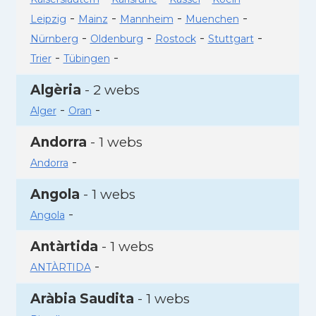
-
-
-
-
Leipzig
Mainz
Mannheim
Muenchen
-
-
-
-
Nürnberg
Oldenburg
Rostock
Stuttgart
-
-
Trier
Tübingen
Algèria
- 2 webs
-
-
Alger
Oran
Andorra
- 1 webs
-
Andorra
Angola
- 1 webs
-
Angola
Antàrtida
- 1 webs
-
ANTÀRTIDA
Aràbia Saudita
- 1 webs