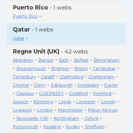
Puerto Rico
- 1 webs
-
Puerto Rico
Qatar
- 1 webs
-
Qatar
Regne Unit (UK)
- 42 webs
-
-
-
-
Aberdeen
Bangor
Bath
Belfast
Birmingham
-
-
-
-
-
Bournemouth
Brighton
Bristol
Cambridge
-
-
-
-
Canterbury
Cardiff
Chelmsford
Cheltenham
-
-
-
-
Chester
Derry
Edinburgh
Enniskillen
Exeter
-
-
-
-
-
Glasgow
GUERNSEY
Guildford
Hereford
-
-
-
-
-
Ipswich
Kettering
Leeds
Leicester
Lincoln
-
-
-
Liverpool
London
Manchester
Milton Keynes
-
-
-
-
Newcastle (UK)
Nottingham
Oxford
-
-
-
-
Portsmouth
Reading
Rugby
Sheffield