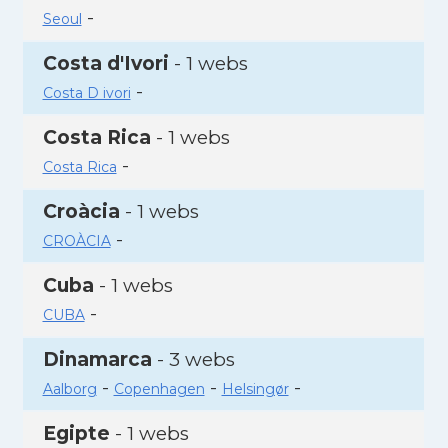
-
Seoul
Costa d'Ivori
- 1 webs
-
Costa D ivori
Costa Rica
- 1 webs
-
Costa Rica
Croàcia
- 1 webs
-
CROÀCIA
Cuba
- 1 webs
-
CUBA
Dinamarca
- 3 webs
-
-
-
Aalborg
Copenhagen
Helsingør
Egipte
- 1 webs