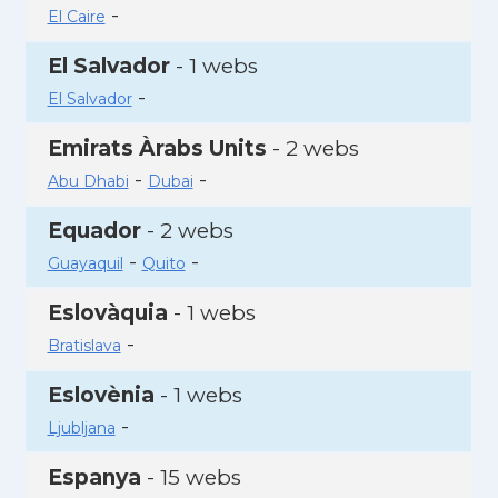
-
El Caire
El Salvador
- 1 webs
-
El Salvador
Emirats Àrabs Units
- 2 webs
-
-
Abu Dhabi
Dubai
Equador
- 2 webs
-
-
Guayaquil
Quito
Eslovàquia
- 1 webs
-
Bratislava
Eslovènia
- 1 webs
-
Ljubljana
Espanya
- 15 webs