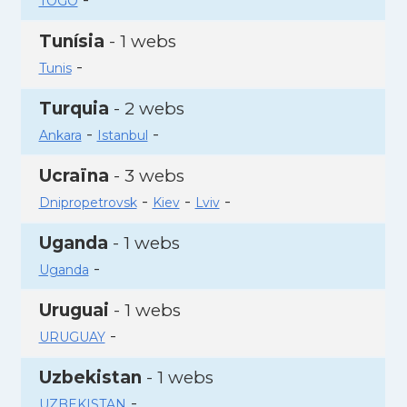
TOGO
Tunísia
- 1 webs
-
Tunis
Turquia
- 2 webs
-
-
Ankara
Istanbul
Ucraïna
- 3 webs
-
-
-
Dnipropetrovsk
Kiev
Lviv
Uganda
- 1 webs
-
Uganda
Uruguai
- 1 webs
-
URUGUAY
Uzbekistan
- 1 webs
-
UZBEKISTAN