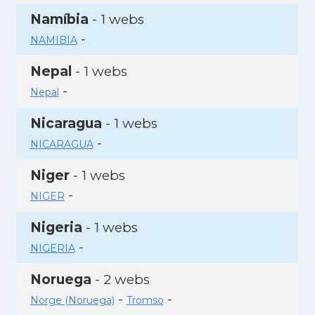
Namíbia
- 1 webs
-
NAMIBIA
Nepal
- 1 webs
-
Nepal
Nicaragua
- 1 webs
-
NICARAGUA
Niger
- 1 webs
-
NIGER
Nigeria
- 1 webs
-
NIGERIA
Noruega
- 2 webs
-
-
Norge (Noruega)
Tromso