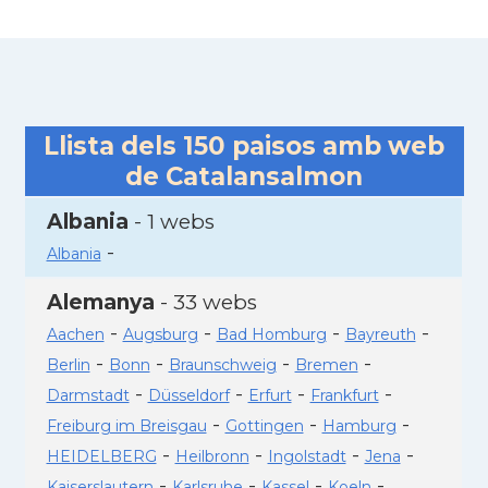
Llista dels
150
paisos amb web
de Catalansalmon
Albania
- 1 webs
-
Albania
Alemanya
- 33 webs
-
-
-
-
Aachen
Augsburg
Bad Homburg
Bayreuth
-
-
-
-
Berlin
Bonn
Braunschweig
Bremen
-
-
-
-
Darmstadt
Düsseldorf
Erfurt
Frankfurt
-
-
-
Freiburg im Breisgau
Gottingen
Hamburg
-
-
-
-
HEIDELBERG
Heilbronn
Ingolstadt
Jena
-
-
-
-
Kaiserslautern
Karlsruhe
Kassel
Koeln