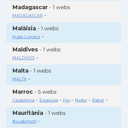
Madagascar
- 1 webs
-
MADAGASCAR
Malàisia
- 1 webs
-
Kuala Lumpur
Maldives
- 1 webs
-
MALDIVES
Malta
- 1 webs
-
MALTA
Marroc
- 5 webs
-
-
-
-
-
Casablanca
Essaouira
Fes
Nador
Rabat
Mauritània
- 1 webs
-
Nouakchott