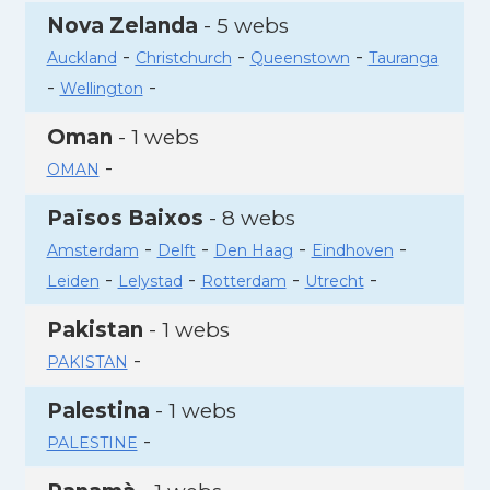
Nova Zelanda
- 5 webs
-
-
-
Auckland
Christchurch
Queenstown
Tauranga
-
-
Wellington
Oman
- 1 webs
-
OMAN
Països Baixos
- 8 webs
-
-
-
-
Amsterdam
Delft
Den Haag
Eindhoven
-
-
-
-
Leiden
Lelystad
Rotterdam
Utrecht
Pakistan
- 1 webs
-
PAKISTAN
Palestina
- 1 webs
-
PALESTINE