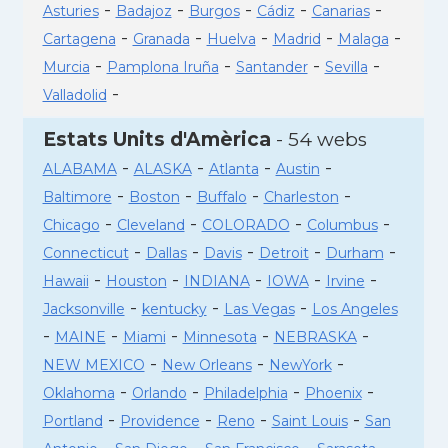
-
-
-
-
-
Asturies
Badajoz
Burgos
Cádiz
Canarias
-
-
-
-
-
Cartagena
Granada
Huelva
Madrid
Malaga
-
-
-
-
Murcia
Pamplona Iruña
Santander
Sevilla
-
Valladolid
Estats Units d'Amèrica
- 54 webs
-
-
-
-
ALABAMA
ALASKA
Atlanta
Austin
-
-
-
-
Baltimore
Boston
Buffalo
Charleston
-
-
-
-
Chicago
Cleveland
COLORADO
Columbus
-
-
-
-
-
Connecticut
Dallas
Davis
Detroit
Durham
-
-
-
-
-
Hawaii
Houston
INDIANA
IOWA
Irvine
-
-
-
Jacksonville
kentucky
Las Vegas
Los Angeles
-
-
-
-
-
MAINE
Miami
Minnesota
NEBRASKA
-
-
-
NEW MEXICO
New Orleans
NewYork
-
-
-
-
Oklahoma
Orlando
Philadelphia
Phoenix
-
-
-
-
Portland
Providence
Reno
Saint Louis
San
-
-
-
-