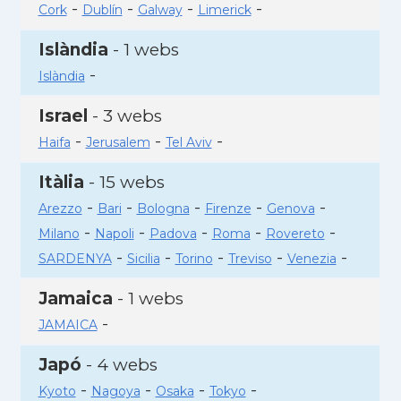
-
-
-
-
Cork
Dublín
Galway
Limerick
Islàndia
- 1 webs
-
Islàndia
Israel
- 3 webs
-
-
-
Haifa
Jerusalem
Tel Aviv
Itàlia
- 15 webs
-
-
-
-
-
Arezzo
Bari
Bologna
Firenze
Genova
-
-
-
-
-
Milano
Napoli
Padova
Roma
Rovereto
-
-
-
-
-
SARDENYA
Sicilia
Torino
Treviso
Venezia
Jamaica
- 1 webs
-
JAMAICA
Japó
- 4 webs
-
-
-
-
Kyoto
Nagoya
Osaka
Tokyo