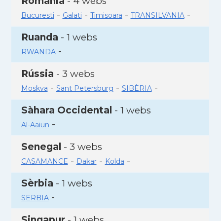
Romania
- 4 webs
-
-
-
-
Bucuresti
Galati
Timisoara
TRANSILVANIA
Ruanda
- 1 webs
-
RWANDA
Rússia
- 3 webs
-
-
-
Moskva
Sant Petersburg
SIBÈRIA
Sàhara Occidental
- 1 webs
-
Al-Aaiun
Senegal
- 3 webs
-
-
-
CASAMANCE
Dakar
Kolda
Sèrbia
- 1 webs
-
SERBIA
Singapur
- 1 webs