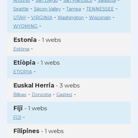
Antonio
San Diego
San Francisco
Sarasota
-
-
-
-
Seattle
Silicon Valley
Tampa
TENNESSEE
-
-
-
-
UTAH
VIRGINIA
Washington
Wisconsin
-
WYOMING
Estonia
- 1 webs
-
Estònia
Etiòpia
- 1 webs
-
ETIOPIA
Euskal Herria
- 3 webs
-
-
-
Bilbao
Donostia
Gasteiz
Fiji
- 1 webs
-
FIJI
Filipines
- 1 webs