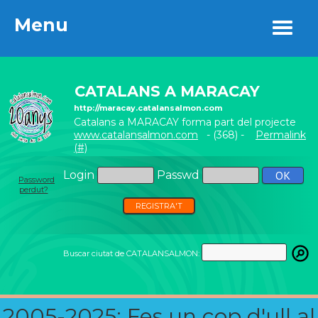
Menu
Menu
CATALANS A MARACAY
http://maracay.catalansalmon.com
Catalans a MARACAY forma part del projecte
www.catalansalmon.com
- (368) -
Permalink
(#)
Login
Passwd
Password
perdut?
REGISTRA'T
Buscar ciutat de CATALANSALMON:
2005-2025: Fes un cop d'ull al