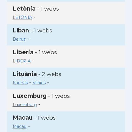
Letònia
- 1 webs
-
LETÒNIA
Líban
- 1 webs
-
Beirut
Liberia
- 1 webs
-
LIBERIA
Lituània
- 2 webs
-
-
Kaunas
Vilnius
Luxemburg
- 1 webs
-
Luxemburg
Macau
- 1 webs
-
Macau