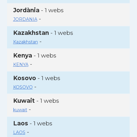
Jordània
- 1 webs
-
JORDANIA
Kazakhstan
- 1 webs
-
Kazakhstan
Kenya
- 1 webs
-
KENYA
Kosovo
- 1 webs
-
KOSOVO
Kuwait
- 1 webs
-
kuwait
Laos
- 1 webs
-
LAOS