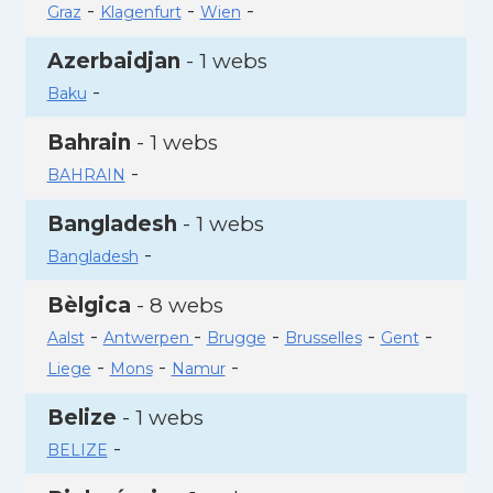
-
-
-
Graz
Klagenfurt
Wien
Azerbaidjan
- 1 webs
-
Baku
Bahrain
- 1 webs
-
BAHRAIN
Bangladesh
- 1 webs
-
Bangladesh
Bèlgica
- 8 webs
-
-
-
-
-
Aalst
Antwerpen
Brugge
Brusselles
Gent
-
-
-
Liege
Mons
Namur
Belize
- 1 webs
-
BELIZE