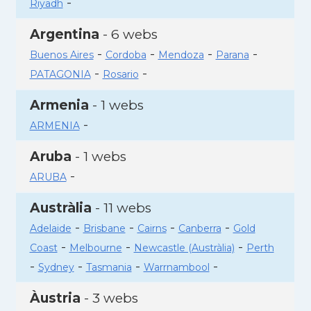
-
Riyadh
Argentina
- 6 webs
-
-
-
-
Buenos Aires
Cordoba
Mendoza
Parana
-
-
PATAGONIA
Rosario
Armenia
- 1 webs
-
ARMENIA
Aruba
- 1 webs
-
ARUBA
Austràlia
- 11 webs
-
-
-
-
Adelaide
Brisbane
Cairns
Canberra
Gold
-
-
-
Coast
Melbourne
Newcastle (Austràlia)
Perth
-
-
-
-
Sydney
Tasmania
Warrnambool
Àustria
- 3 webs