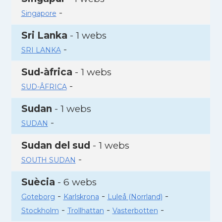
-
Singapore
Sri Lanka
- 1 webs
-
SRI LANKA
Sud-àfrica
- 1 webs
-
SUD-ÂFRICA
Sudan
- 1 webs
-
SUDAN
Sudan del sud
- 1 webs
-
SOUTH SUDAN
Suècia
- 6 webs
-
-
-
Goteborg
Karlskrona
Luleå (Norrland)
-
-
-
Stockholm
Trollhattan
Vasterbotten