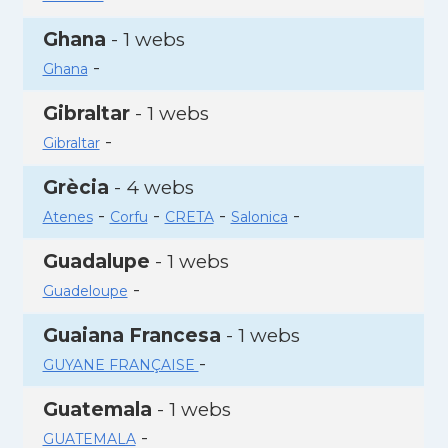
Ghana
- 1 webs
-
Ghana
Gibraltar
- 1 webs
-
Gibraltar
Grècia
- 4 webs
-
-
-
-
Atenes
Corfu
CRETA
Salonica
Guadalupe
- 1 webs
-
Guadeloupe
Guaiana Francesa
- 1 webs
-
GUYANE FRANÇAISE
Guatemala
- 1 webs
-
GUATEMALA