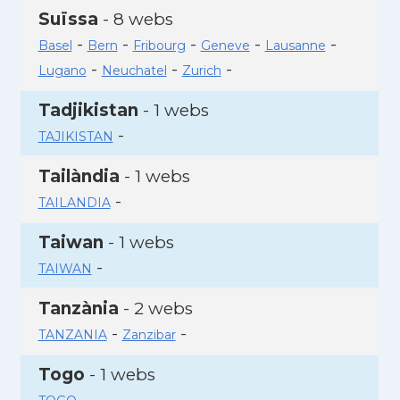
Suïssa
- 8 webs
-
-
-
-
-
Basel
Bern
Fribourg
Geneve
Lausanne
-
-
-
Lugano
Neuchatel
Zurich
Tadjikistan
- 1 webs
-
TAJIKISTAN
Tailàndia
- 1 webs
-
TAILANDIA
Taiwan
- 1 webs
-
TAIWAN
Tanzània
- 2 webs
-
-
TANZANIA
Zanzibar
Togo
- 1 webs
-