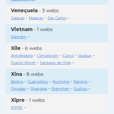
Veneçuela
- 3 webs
-
-
-
Caracas
Maracay
San Carlos
Vietnam
- 1 webs
-
Vietnam
Xile
- 6 webs
-
-
-
-
Antofagasta
Concepción
Curicó
Iquique
-
-
Puerto Montt
Santiago de Chile
Xina
- 8 webs
-
-
-
-
Beijing
Guangzhou
Kunming
Nanjing
-
-
-
-
Qingdao
Shanghai
Shenzhen
Suzhou
Xipre
- 1 webs
-
XIPRE