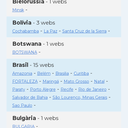
Bielorússia
- 1 webs
-
Minsk
Bolívia
- 3 webs
-
-
-
Cochabamba
La Paz
Santa Cruz de la Sierra
Botswana
- 1 webs
-
BOTSWANA
Brasil
- 15 webs
-
-
-
-
Amazonia
Belém
Brasilia
Curitiba
-
-
-
-
FORTALEZA
Maringá
Mato Grosso
Natal
-
-
-
-
Paraty
Porto Alegre
Recife
Rio de Janeiro
-
-
Salvador de Bahia
São Lourenço, Minas Gerais
-
Sao Paulo
Bulgària
- 1 webs
-
BULGARIA