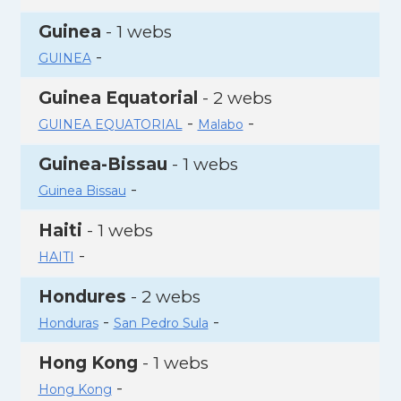
Guinea
- 1 webs
-
GUINEA
Guinea Equatorial
- 2 webs
-
-
GUINEA EQUATORIAL
Malabo
Guinea-Bissau
- 1 webs
-
Guinea Bissau
Haiti
- 1 webs
-
HAITI
Hondures
- 2 webs
-
-
Honduras
San Pedro Sula
Hong Kong
- 1 webs
-
Hong Kong