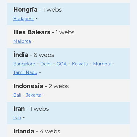
Hongria
- 1 webs
-
Budapest
Illes Balears
- 1 webs
-
Mallorca
Índia
- 6 webs
-
-
-
-
-
Bangalore
Delhi
GOA
Kolkata
Mumbai
-
Tamil Nadu
Indonesia
- 2 webs
-
-
Bali
Jakarta
Iran
- 1 webs
-
Iran
Irlanda
- 4 webs