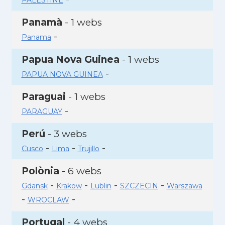
PALESTINE
Panamà
- 1 webs
-
Panama
Papua Nova Guinea
- 1 webs
-
PAPUA NOVA GUINEA
Paraguai
- 1 webs
-
PARAGUAY
Perú
- 3 webs
-
-
-
Cusco
Lima
Trujillo
Polònia
- 6 webs
-
-
-
-
Gdansk
Krakow
Lublin
SZCZECIN
Warszawa
-
-
WROCLAW
Portugal
- 4 webs