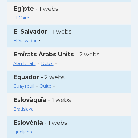
Egipte
- 1 webs
-
El Caire
El Salvador
- 1 webs
-
El Salvador
Emirats Àrabs Units
- 2 webs
-
-
Abu Dhabi
Dubai
Equador
- 2 webs
-
-
Guayaquil
Quito
Eslovàquia
- 1 webs
-
Bratislava
Eslovènia
- 1 webs
-
Ljubljana