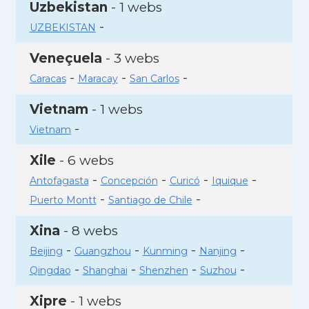
Uzbekistan
- 1 webs
-
UZBEKISTAN
Veneçuela
- 3 webs
-
-
-
Caracas
Maracay
San Carlos
Vietnam
- 1 webs
-
Vietnam
Xile
- 6 webs
-
-
-
-
Antofagasta
Concepción
Curicó
Iquique
-
-
Puerto Montt
Santiago de Chile
Xina
- 8 webs
-
-
-
-
Beijing
Guangzhou
Kunming
Nanjing
-
-
-
-
Qingdao
Shanghai
Shenzhen
Suzhou
Xipre
- 1 webs