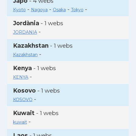
Japó
- 4 webs
-
-
-
-
Kyoto
Nagoya
Osaka
Tokyo
Jordània
- 1 webs
-
JORDANIA
Kazakhstan
- 1 webs
-
Kazakhstan
Kenya
- 1 webs
-
KENYA
Kosovo
- 1 webs
-
KOSOVO
Kuwait
- 1 webs
-
kuwait
Laos
- 1 webs