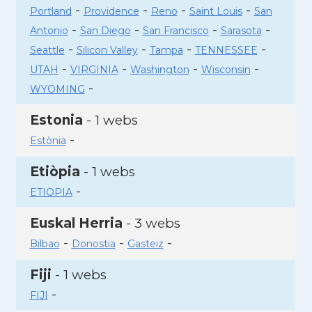
-
-
-
-
Portland
Providence
Reno
Saint Louis
San
-
-
-
-
Antonio
San Diego
San Francisco
Sarasota
-
-
-
-
Seattle
Silicon Valley
Tampa
TENNESSEE
-
-
-
-
UTAH
VIRGINIA
Washington
Wisconsin
-
WYOMING
Estonia
- 1 webs
-
Estònia
Etiòpia
- 1 webs
-
ETIOPIA
Euskal Herria
- 3 webs
-
-
-
Bilbao
Donostia
Gasteiz
Fiji
- 1 webs
-
FIJI