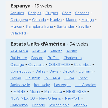
Espanya
- 15 webs
-
-
-
-
-
Asturies
Badajoz
Burgos
Cádiz
Canarias
-
-
-
-
-
Cartagena
Granada
Huelva
Madrid
Malaga
-
-
-
-
Murcia
Pamplona Iruña
Santander
Sevilla
-
Valladolid
Estats Units d'Amèrica
- 54 webs
-
-
-
-
ALABAMA
ALASKA
Atlanta
Austin
-
-
-
-
Baltimore
Boston
Buffalo
Charleston
-
-
-
-
Chicago
Cleveland
COLORADO
Columbus
-
-
-
-
-
Connecticut
Dallas
Davis
Detroit
Durham
-
-
-
-
-
Hawaii
Houston
INDIANA
IOWA
Irvine
-
-
-
Jacksonville
kentucky
Las Vegas
Los Angeles
-
-
-
-
-
MAINE
Miami
Minnesota
NEBRASKA
-
-
-
NEW MEXICO
New Orleans
NewYork
-
-
-
-
Oklahoma
Orlando
Philadelphia
Phoenix