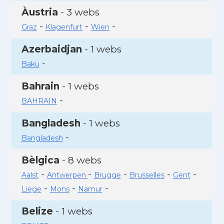
Àustria
- 3 webs
-
-
-
Graz
Klagenfurt
Wien
Azerbaidjan
- 1 webs
-
Baku
Bahrain
- 1 webs
-
BAHRAIN
Bangladesh
- 1 webs
-
Bangladesh
Bèlgica
- 8 webs
-
-
-
-
-
Aalst
Antwerpen
Brugge
Brusselles
Gent
-
-
-
Liege
Mons
Namur
Belize
- 1 webs