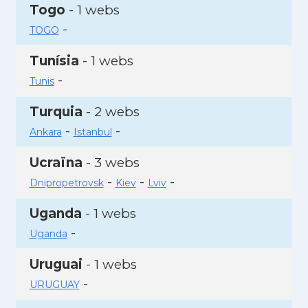
Togo
- 1 webs
-
TOGO
Tunísia
- 1 webs
-
Tunis
Turquia
- 2 webs
-
-
Ankara
Istanbul
Ucraïna
- 3 webs
-
-
-
Dnipropetrovsk
Kiev
Lviv
Uganda
- 1 webs
-
Uganda
Uruguai
- 1 webs
-
URUGUAY