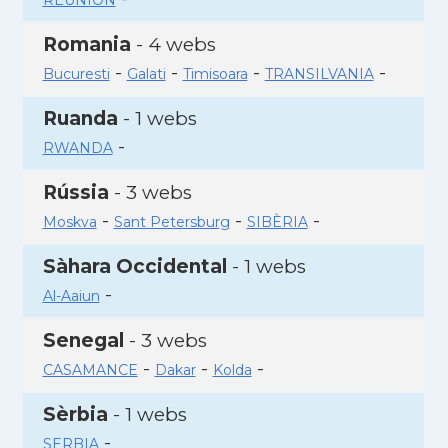
REUNION
Romania
- 4 webs
-
-
-
-
Bucuresti
Galati
Timisoara
TRANSILVANIA
Ruanda
- 1 webs
-
RWANDA
Rússia
- 3 webs
-
-
-
Moskva
Sant Petersburg
SIBÈRIA
Sàhara Occidental
- 1 webs
-
Al-Aaiun
Senegal
- 3 webs
-
-
-
CASAMANCE
Dakar
Kolda
Sèrbia
- 1 webs
-
SERBIA