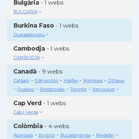
Bulgària
- 1 webs
-
BULGARIA
Burkina Faso
- 1 webs
-
Ouagadougou
Cambodja
- 1 webs
-
CAMBODJA
Canadà
- 9 webs
-
-
-
-
Calgary
Edmonton
Halifax
Montreal
Ottawa
-
-
-
-
-
Quebec
Sherbrooke
Toronto
Vancouver
Cap Verd
- 1 webs
-
Cabo Verde
Colòmbia
- 4 webs
-
-
-
-
Apartadó
Bogota
Bucaramanga
Medellín