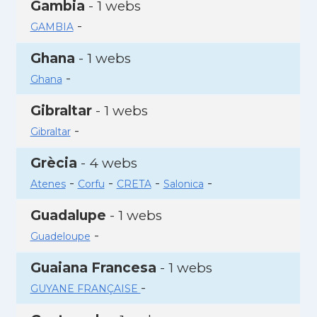
Gambia
- 1 webs
-
GAMBIA
Ghana
- 1 webs
-
Ghana
Gibraltar
- 1 webs
-
Gibraltar
Grècia
- 4 webs
-
-
-
-
Atenes
Corfu
CRETA
Salonica
Guadalupe
- 1 webs
-
Guadeloupe
Guaiana Francesa
- 1 webs
-
GUYANE FRANÇAISE