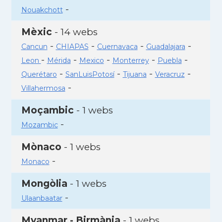
-
Nouakchott
Mèxic
- 14 webs
-
-
-
-
Cancun
CHIAPAS
Cuernavaca
Guadalajara
-
-
-
-
-
Leon
Mérida
Mexico
Monterrey
Puebla
-
-
-
-
Querétaro
SanLuisPotosí
Tijuana
Veracruz
-
Villahermosa
Moçambic
- 1 webs
-
Mozambic
Mònaco
- 1 webs
-
Monaco
Mongòlia
- 1 webs
-
Ulaanbaatar
Myanmar - Birmània
- 1 webs