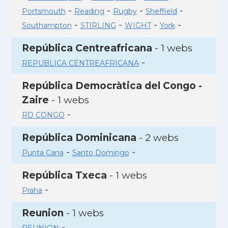
-
-
-
-
Portsmouth
Reading
Rugby
Sheffield
-
-
-
-
Southampton
STIRLING
WIGHT
York
República Centreafricana
- 1 webs
-
REPUBLICA CENTREAFRICANA
República Democràtica del Congo -
Zaire
- 1 webs
-
RD CONGO
República Dominicana
- 2 webs
-
-
Punta Cana
Santo Domingo
República Txeca
- 1 webs
-
Praha
Reunion
- 1 webs
-