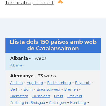
Tornar al capdemunt
Llista dels
150
paisos amb web
de Catalansalmon
Albania
- 1 webs
-
Albania
Alemanya
- 33 webs
-
-
-
-
Aachen
Augsburg
Bad Homburg
Bayreuth
-
-
-
-
Berlin
Bonn
Braunschweig
Bremen
-
-
-
-
Darmstadt
Düsseldorf
Erfurt
Frankfurt
-
-
-
Freiburg im Breisgau
Gottingen
Hamburg