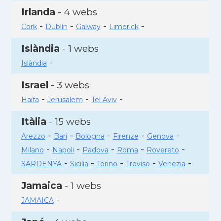
Irlanda
- 4 webs
-
-
-
-
Cork
Dublín
Galway
Limerick
Islàndia
- 1 webs
-
Islàndia
Israel
- 3 webs
-
-
-
Haifa
Jerusalem
Tel Aviv
Itàlia
- 15 webs
-
-
-
-
-
Arezzo
Bari
Bologna
Firenze
Genova
-
-
-
-
-
Milano
Napoli
Padova
Roma
Rovereto
-
-
-
-
-
SARDENYA
Sicilia
Torino
Treviso
Venezia
Jamaica
- 1 webs
-
JAMAICA