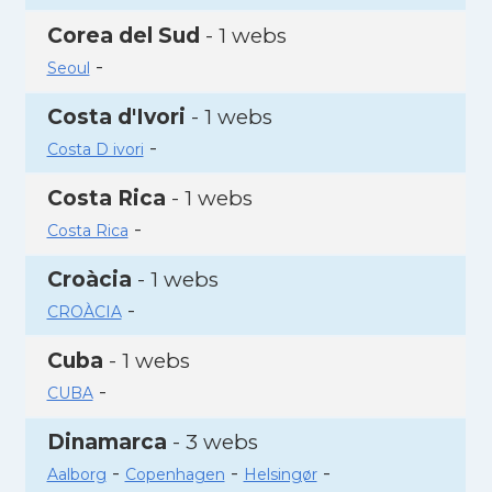
Corea del Sud
- 1 webs
-
Seoul
Costa d'Ivori
- 1 webs
-
Costa D ivori
Costa Rica
- 1 webs
-
Costa Rica
Croàcia
- 1 webs
-
CROÀCIA
Cuba
- 1 webs
-
CUBA
Dinamarca
- 3 webs
-
-
-
Aalborg
Copenhagen
Helsingør