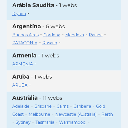
Aràbia Saudita
- 1 webs
-
Riyadh
Argentina
- 6 webs
-
-
-
-
Buenos Aires
Cordoba
Mendoza
Parana
-
-
PATAGONIA
Rosario
Armenia
- 1 webs
-
ARMENIA
Aruba
- 1 webs
-
ARUBA
Austràlia
- 11 webs
-
-
-
-
Adelaide
Brisbane
Cairns
Canberra
Gold
-
-
-
Coast
Melbourne
Newcastle (Austràlia)
Perth
-
-
-
-
Sydney
Tasmania
Warrnambool