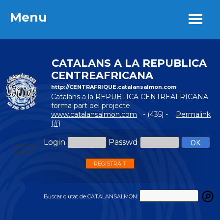
Menu
Menu
CATALANS A LA REPUBLICA
CENTREAFRICANA
http://CENTRAFRIQUE.catalansalmon.com
Catalans a la REPUBLICA CENTREAFRICANA
forma part del projecte
www.catalansalmon.com
- (435) -
Permalink
(#)
Login
Passwd
Password
perdut?
REGISTRA'T
Buscar ciutat de CATALANSALMON: