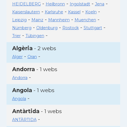
-
-
-
-
HEIDELBERG
Heilbronn
Ingolstadt
Jena
-
-
-
-
Kaiserslautern
Karlsruhe
Kassel
Koeln
-
-
-
-
Leipzig
Mainz
Mannheim
Muenchen
-
-
-
-
Nürnberg
Oldenburg
Rostock
Stuttgart
-
-
Trier
Tübingen
Algèria
- 2 webs
-
-
Alger
Oran
Andorra
- 1 webs
-
Andorra
Angola
- 1 webs
-
Angola
Antàrtida
- 1 webs
-
ANTÀRTIDA