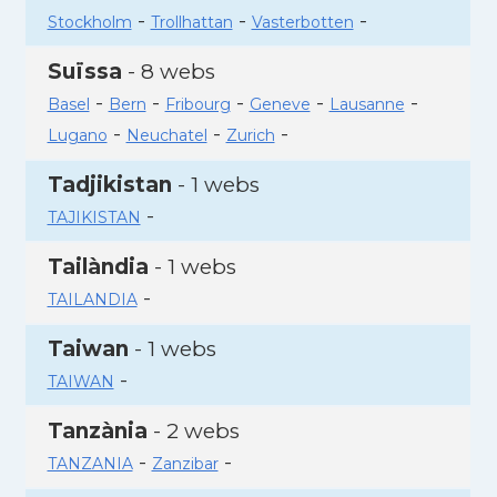
-
-
-
Stockholm
Trollhattan
Vasterbotten
Suïssa
- 8 webs
-
-
-
-
-
Basel
Bern
Fribourg
Geneve
Lausanne
-
-
-
Lugano
Neuchatel
Zurich
Tadjikistan
- 1 webs
-
TAJIKISTAN
Tailàndia
- 1 webs
-
TAILANDIA
Taiwan
- 1 webs
-
TAIWAN
Tanzània
- 2 webs
-
-
TANZANIA
Zanzibar