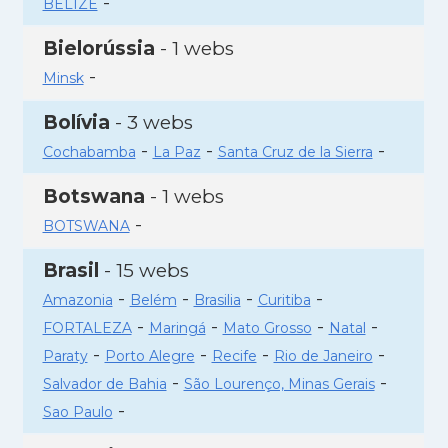
-
BELIZE
Bielorússia
- 1 webs
-
Minsk
Bolívia
- 3 webs
-
-
-
Cochabamba
La Paz
Santa Cruz de la Sierra
Botswana
- 1 webs
-
BOTSWANA
Brasil
- 15 webs
-
-
-
-
Amazonia
Belém
Brasilia
Curitiba
-
-
-
-
FORTALEZA
Maringá
Mato Grosso
Natal
-
-
-
-
Paraty
Porto Alegre
Recife
Rio de Janeiro
-
-
Salvador de Bahia
São Lourenço, Minas Gerais
-
Sao Paulo