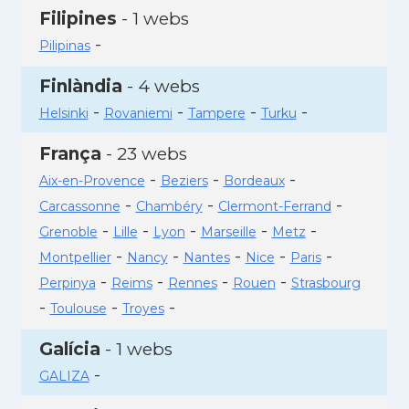
Filipines
- 1 webs
-
Pilipinas
Finlàndia
- 4 webs
-
-
-
-
Helsinki
Rovaniemi
Tampere
Turku
França
- 23 webs
-
-
-
Aix-en-Provence
Beziers
Bordeaux
-
-
-
Carcassonne
Chambéry
Clermont-Ferrand
-
-
-
-
-
Grenoble
Lille
Lyon
Marseille
Metz
-
-
-
-
-
Montpellier
Nancy
Nantes
Nice
Paris
-
-
-
-
Perpinya
Reims
Rennes
Rouen
Strasbourg
-
-
-
Toulouse
Troyes
Galícia
- 1 webs
-
GALIZA