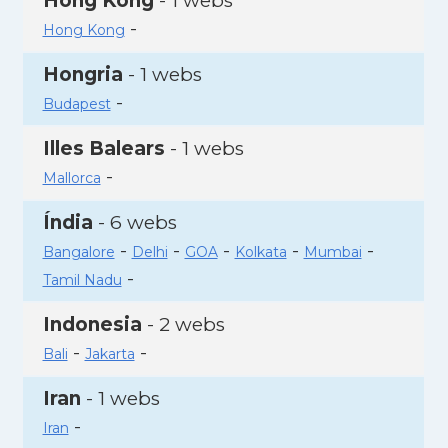
Hong Kong
- 1 webs
-
Hong Kong
Hongria
- 1 webs
-
Budapest
Illes Balears
- 1 webs
-
Mallorca
Índia
- 6 webs
-
-
-
-
-
Bangalore
Delhi
GOA
Kolkata
Mumbai
-
Tamil Nadu
Indonesia
- 2 webs
-
-
Bali
Jakarta
Iran
- 1 webs
-
Iran