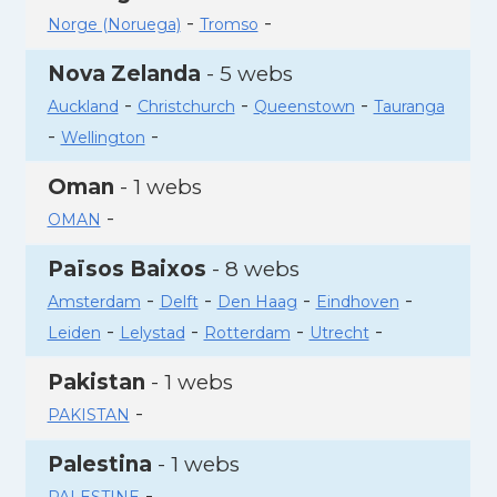
-
-
Norge (Noruega)
Tromso
Nova Zelanda
- 5 webs
-
-
-
Auckland
Christchurch
Queenstown
Tauranga
-
-
Wellington
Oman
- 1 webs
-
OMAN
Països Baixos
- 8 webs
-
-
-
-
Amsterdam
Delft
Den Haag
Eindhoven
-
-
-
-
Leiden
Lelystad
Rotterdam
Utrecht
Pakistan
- 1 webs
-
PAKISTAN
Palestina
- 1 webs
-