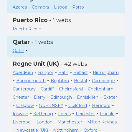
-
-
-
-
Azores
Coimbra
Lisboa
Porto
Puerto Rico
- 1 webs
-
Puerto Rico
Qatar
- 1 webs
-
Qatar
Regne Unit (UK)
- 42 webs
-
-
-
-
Aberdeen
Bangor
Bath
Belfast
Birmingham
-
-
-
-
-
Bournemouth
Brighton
Bristol
Cambridge
-
-
-
-
Canterbury
Cardiff
Chelmsford
Cheltenham
-
-
-
-
Chester
Derry
Edinburgh
Enniskillen
Exeter
-
-
-
-
-
Glasgow
GUERNSEY
Guildford
Hereford
-
-
-
-
-
Ipswich
Kettering
Leeds
Leicester
Lincoln
-
-
-
Liverpool
London
Manchester
Milton Keynes
-
-
-
-
Newcastle (UK)
Nottingham
Oxford