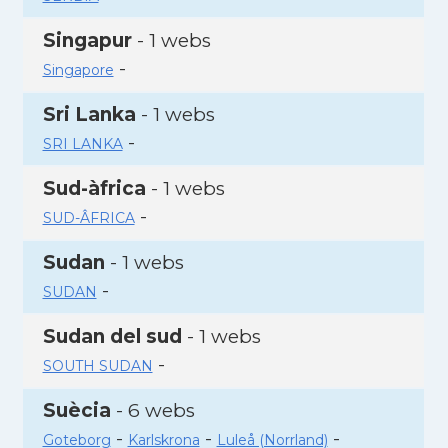
Singapur
- 1 webs
-
Singapore
Sri Lanka
- 1 webs
-
SRI LANKA
Sud-àfrica
- 1 webs
-
SUD-ÂFRICA
Sudan
- 1 webs
-
SUDAN
Sudan del sud
- 1 webs
-
SOUTH SUDAN
Suècia
- 6 webs
-
-
-
Goteborg
Karlskrona
Luleå (Norrland)