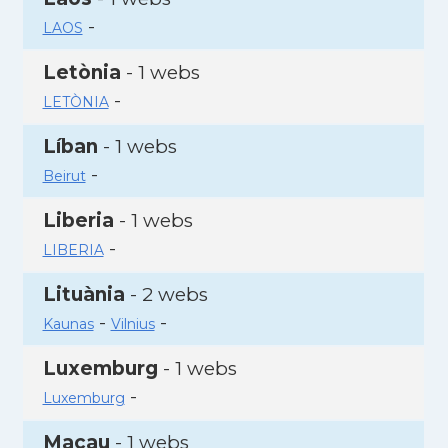
-
LAOS
Letònia
- 1 webs
-
LETÒNIA
Líban
- 1 webs
-
Beirut
Liberia
- 1 webs
-
LIBERIA
Lituània
- 2 webs
-
-
Kaunas
Vilnius
Luxemburg
- 1 webs
-
Luxemburg
Macau
- 1 webs