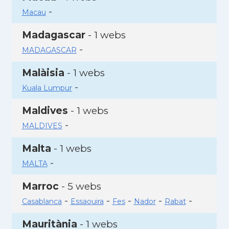
-
Macau
Madagascar
- 1 webs
-
MADAGASCAR
Malàisia
- 1 webs
-
Kuala Lumpur
Maldives
- 1 webs
-
MALDIVES
Malta
- 1 webs
-
MALTA
Marroc
- 5 webs
-
-
-
-
-
Casablanca
Essaouira
Fes
Nador
Rabat
Mauritània
- 1 webs