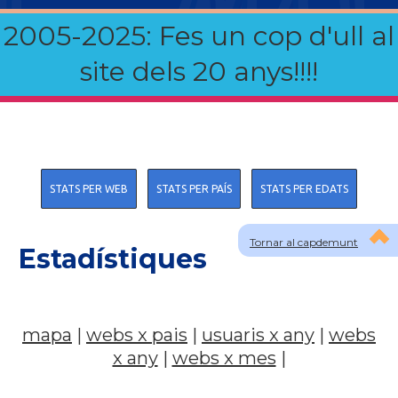
2005-2025: Fes un cop d'ull al
site dels 20 anys!!!!
STATS PER WEB
STATS PER PAÍS
STATS PER EDATS
Tornar al capdemunt
Estadístiques
mapa
|
webs x pais
|
usuaris x any
|
webs
x any
|
webs x mes
|