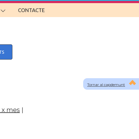
CONTACTE
TS
Tornar al capdemunt
 x mes
|