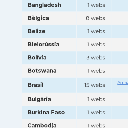
Bangladesh
1 webs
Bèlgica
8 webs
Belize
1 webs
Bielorússia
1 webs
Bolívia
3 webs
Botswana
1 webs
Amaz
Brasil
15 webs
Bulgària
1 webs
Burkina Faso
1 webs
Cambodja
1 webs