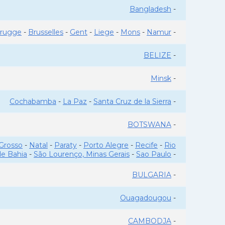
Bangladesh
-
rugge
-
Brusselles
-
Gent
-
Liege
-
Mons
-
Namur
-
BELIZE
-
Minsk
-
Cochabamba
-
La Paz
-
Santa Cruz de la Sierra
-
BOTSWANA
-
Grosso
-
Natal
-
Paraty
-
Porto Alegre
-
Recife
-
Rio
de Bahia
-
São Lourenço, Minas Gerais
-
Sao Paulo
-
BULGARIA
-
Ouagadougou
-
CAMBODJA
-