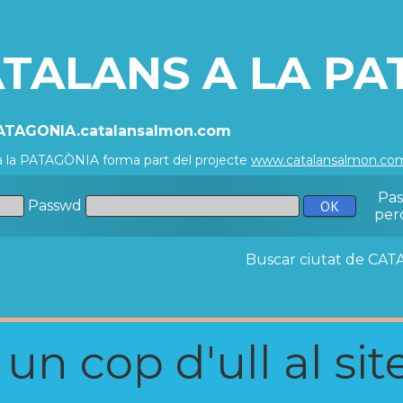
TALANS A LA PA
PATAGONIA.catalansalmon.com
a la PATAGÒNIA forma part del projecte
www.catalansalmon.co
Pa
Passwd
per
Buscar ciutat de C
n cop d'ull al site