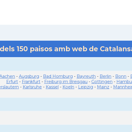
 dels
150
paisos amb web de Catalan
Aachen
-
Augsburg
-
Bad Homburg
-
Bayreuth
-
Berlin
-
Bonn
-
Erfurt
-
Frankfurt
-
Freiburg im Breisgau
-
Gottingen
-
Hambu
erslautern
-
Karlsruhe
-
Kassel
-
Koeln
-
Leipzig
-
Mainz
-
Mannhe