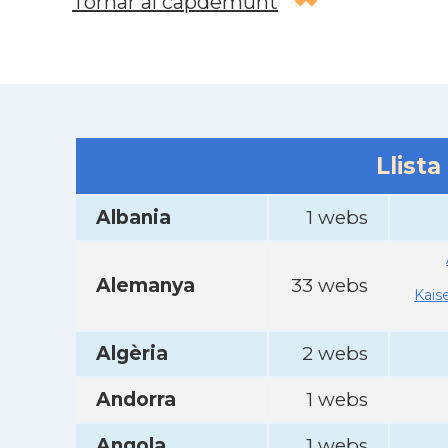
Tornar al capdemunt
Llista
Albania
1 webs
Alemanya
33 webs
Kais
Algèria
2 webs
Andorra
1 webs
Angola
1 webs