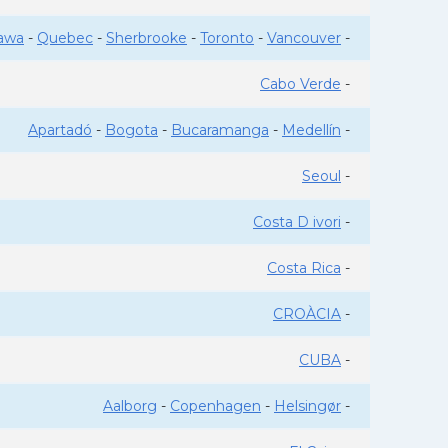
awa
-
Quebec
-
Sherbrooke
-
Toronto
-
Vancouver
-
Cabo Verde
-
Apartadó
-
Bogota
-
Bucaramanga
-
Medellín
-
Seoul
-
Costa D ivori
-
Costa Rica
-
CROÀCIA
-
CUBA
-
Aalborg
-
Copenhagen
-
Helsingør
-