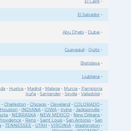
El Caire
-
El Salvador
-
Abu Dhabi
-
Dubai
-
Guayaquil
-
Quito
-
Bratislava
-
Ljubljana
-
ada
-
Huelva
-
Madrid
-
Malaga
-
Murcia
-
Pamplona
Iruña
-
Santander
-
Sevilla
-
Valladolid
-
o
-
Charleston
-
Chicago
-
Cleveland
-
COLORADO
-
Houston
-
INDIANA
-
IOWA
-
Irvine
-
Jacksonville
-
sota
-
NEBRASKA
-
NEW MEXICO
-
New Orleans
-
Providence
-
Reno
-
Saint Louis
-
San Antonio
-
San
a
-
TENNESSEE
-
UTAH
-
VIRGINIA
-
Washington
-
Wisconsin
-
WYOMING
-