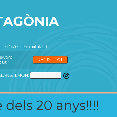
TAGÒNIA
m
- (457) -
Permalink (#)
ssword
REGISTRA'T
dut?
ATALANSALMON:
 dels 20 anys!!!!