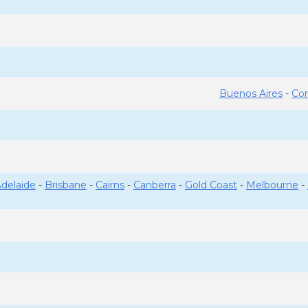
Buenos Aires
-
Co
delaide
-
Brisbane
-
Cairns
-
Canberra
-
Gold Coast
-
Melbourne
-