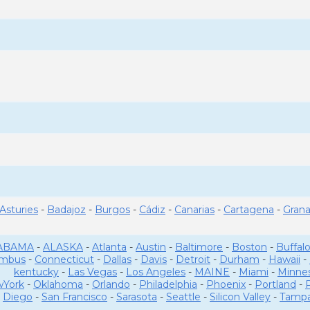
Asturies
-
Badajoz
-
Burgos
-
Cádiz
-
Canarias
-
Cartagena
-
Gran
ABAMA
-
ALASKA
-
Atlanta
-
Austin
-
Baltimore
-
Boston
-
Buffal
umbus
-
Connecticut
-
Dallas
-
Davis
-
Detroit
-
Durham
-
Hawaii
-
kentucky
-
Las Vegas
-
Los Angeles
-
MAINE
-
Miami
-
Minne
York
-
Oklahoma
-
Orlando
-
Philadelphia
-
Phoenix
-
Portland
-
Diego
-
San Francisco
-
Sarasota
-
Seattle
-
Silicon Valley
-
Tamp