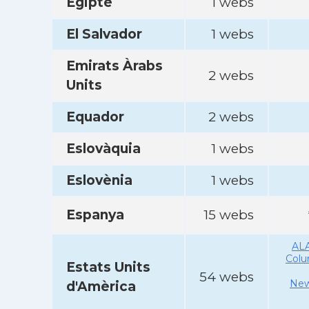
Egipte
1 webs
El Salvador
1 webs
Emirats Àrabs
2 webs
Units
Equador
2 webs
Eslovàquia
1 webs
Eslovènia
1 webs
Espanya
15 webs
AL
Col
Estats Units
54 webs
New
d'Amèrica