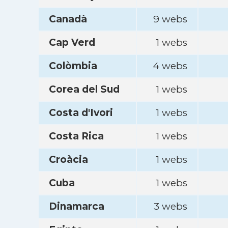
Canadà
9 webs
Cap Verd
1 webs
Colòmbia
4 webs
Corea del Sud
1 webs
Costa d'Ivori
1 webs
Costa Rica
1 webs
Croàcia
1 webs
Cuba
1 webs
Dinamarca
3 webs