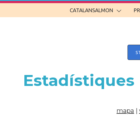
CATALANSALMON
P
S
Estadístiques
mapa
|