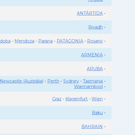
ANTÀRTIDA
-
Riyadh
-
rdoba
-
Mendoza
-
Parana
-
PATAGONIA
-
Rosario
-
ARMENIA
-
ARUBA
-
Newcastle (Austràlia)
-
Perth
-
Sydney
-
Tasmania
-
Warrnambool
-
Graz
-
Klagenfurt
-
Wien
-
Baku
-
BAHRAIN
-