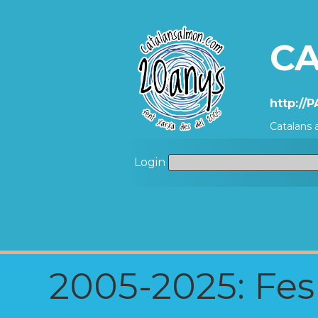
CA
http://
Catalans 
Login
2005-2025: Fes u