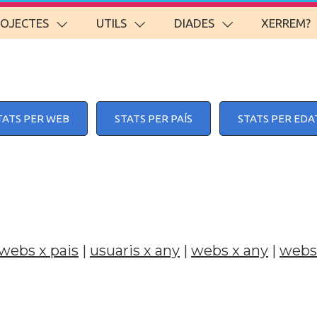
ROJECTES
UTILS
DIADES
XERREM?
TATS PER WEB
STATS PER PAÍS
STATS PER EDA
webs x pais
|
usuaris x any
|
webs x any
|
webs