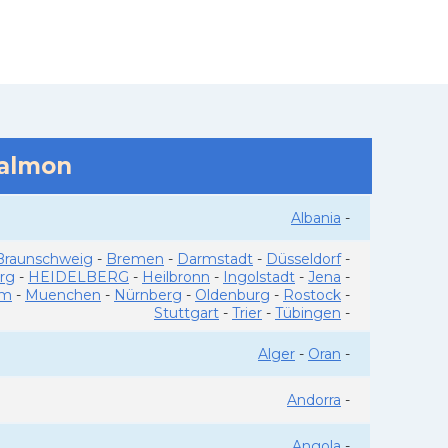
salmon
Albania
-
Braunschweig
-
Bremen
-
Darmstadt
-
Düsseldorf
-
rg
-
HEIDELBERG
-
Heilbronn
-
Ingolstadt
-
Jena
-
im
-
Muenchen
-
Nürnberg
-
Oldenburg
-
Rostock
-
Stuttgart
-
Trier
-
Tübingen
-
Alger
-
Oran
-
Andorra
-
Angola
-