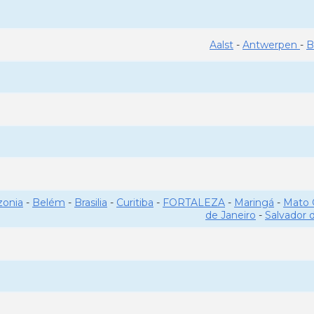
Aalst
-
Antwerpen
-
B
onia
-
Belém
-
Brasilia
-
Curitiba
-
FORTALEZA
-
Maringá
-
Mato 
de Janeiro
-
Salvador 