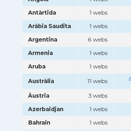
Antàrtida
1 webs
Aràbia Saudita
1 webs
Argentina
6 webs
Armenia
1 webs
Aruba
1 webs
A
Austràlia
11 webs
Àustria
3 webs
Azerbaidjan
1 webs
Bahrain
1 webs