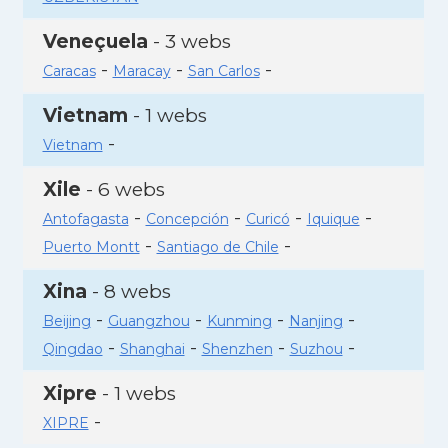
Veneçuela
- 3 webs
-
-
-
Caracas
Maracay
San Carlos
Vietnam
- 1 webs
-
Vietnam
Xile
- 6 webs
-
-
-
-
Antofagasta
Concepción
Curicó
Iquique
-
-
Puerto Montt
Santiago de Chile
Xina
- 8 webs
-
-
-
-
Beijing
Guangzhou
Kunming
Nanjing
-
-
-
-
Qingdao
Shanghai
Shenzhen
Suzhou
Xipre
- 1 webs
-
XIPRE