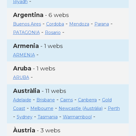
-
Riyadh
Argentina
- 6 webs
-
-
-
-
Buenos Aires
Cordoba
Mendoza
Parana
-
-
PATAGONIA
Rosario
Armenia
- 1 webs
-
ARMENIA
Aruba
- 1 webs
-
ARUBA
Austràlia
- 11 webs
-
-
-
-
Adelaide
Brisbane
Cairns
Canberra
Gold
-
-
-
Coast
Melbourne
Newcastle (Austràlia)
Perth
-
-
-
-
Sydney
Tasmania
Warrnambool
Àustria
- 3 webs