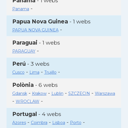
Panamà
- 1 webs
-
Panama
Papua Nova Guinea
- 1 webs
-
PAPUA NOVA GUINEA
Paraguai
- 1 webs
-
PARAGUAY
Perú
- 3 webs
-
-
-
Cusco
Lima
Trujillo
Polònia
- 6 webs
-
-
-
-
Gdansk
Krakow
Lublin
SZCZECIN
Warszawa
-
-
WROCLAW
Portugal
- 4 webs
-
-
-
-
Azores
Coimbra
Lisboa
Porto