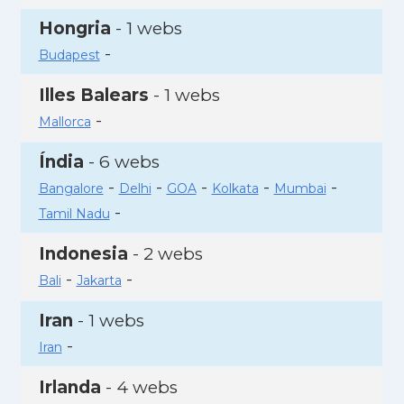
Hongria
- 1 webs
-
Budapest
Illes Balears
- 1 webs
-
Mallorca
Índia
- 6 webs
-
-
-
-
-
Bangalore
Delhi
GOA
Kolkata
Mumbai
-
Tamil Nadu
Indonesia
- 2 webs
-
-
Bali
Jakarta
Iran
- 1 webs
-
Iran
Irlanda
- 4 webs