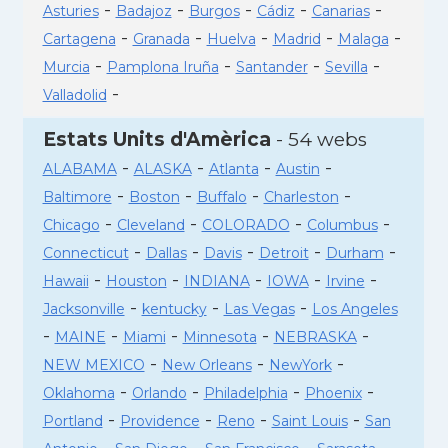
-
-
-
-
-
Asturies
Badajoz
Burgos
Cádiz
Canarias
-
-
-
-
-
Cartagena
Granada
Huelva
Madrid
Malaga
-
-
-
-
Murcia
Pamplona Iruña
Santander
Sevilla
-
Valladolid
Estats Units d'Amèrica
- 54 webs
-
-
-
-
ALABAMA
ALASKA
Atlanta
Austin
-
-
-
-
Baltimore
Boston
Buffalo
Charleston
-
-
-
-
Chicago
Cleveland
COLORADO
Columbus
-
-
-
-
-
Connecticut
Dallas
Davis
Detroit
Durham
-
-
-
-
-
Hawaii
Houston
INDIANA
IOWA
Irvine
-
-
-
Jacksonville
kentucky
Las Vegas
Los Angeles
-
-
-
-
-
MAINE
Miami
Minnesota
NEBRASKA
-
-
-
NEW MEXICO
New Orleans
NewYork
-
-
-
-
Oklahoma
Orlando
Philadelphia
Phoenix
-
-
-
-
Portland
Providence
Reno
Saint Louis
San
-
-
-
-