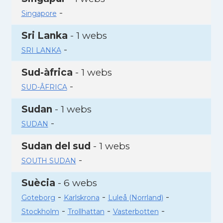
-
Singapore
Sri Lanka
- 1 webs
-
SRI LANKA
Sud-àfrica
- 1 webs
-
SUD-ÂFRICA
Sudan
- 1 webs
-
SUDAN
Sudan del sud
- 1 webs
-
SOUTH SUDAN
Suècia
- 6 webs
-
-
-
Goteborg
Karlskrona
Luleå (Norrland)
-
-
-
Stockholm
Trollhattan
Vasterbotten