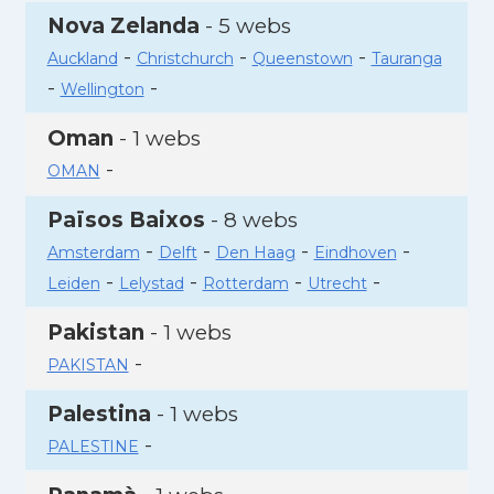
Nova Zelanda
- 5 webs
-
-
-
Auckland
Christchurch
Queenstown
Tauranga
-
-
Wellington
Oman
- 1 webs
-
OMAN
Països Baixos
- 8 webs
-
-
-
-
Amsterdam
Delft
Den Haag
Eindhoven
-
-
-
-
Leiden
Lelystad
Rotterdam
Utrecht
Pakistan
- 1 webs
-
PAKISTAN
Palestina
- 1 webs
-
PALESTINE