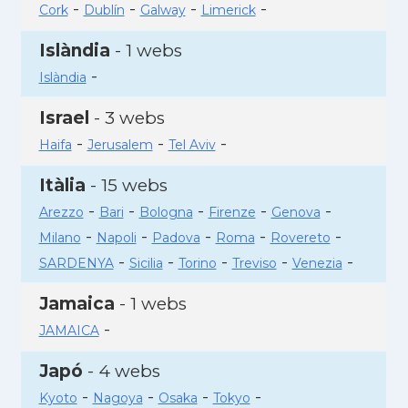
-
-
-
-
Cork
Dublín
Galway
Limerick
Islàndia
- 1 webs
-
Islàndia
Israel
- 3 webs
-
-
-
Haifa
Jerusalem
Tel Aviv
Itàlia
- 15 webs
-
-
-
-
-
Arezzo
Bari
Bologna
Firenze
Genova
-
-
-
-
-
Milano
Napoli
Padova
Roma
Rovereto
-
-
-
-
-
SARDENYA
Sicilia
Torino
Treviso
Venezia
Jamaica
- 1 webs
-
JAMAICA
Japó
- 4 webs
-
-
-
-
Kyoto
Nagoya
Osaka
Tokyo