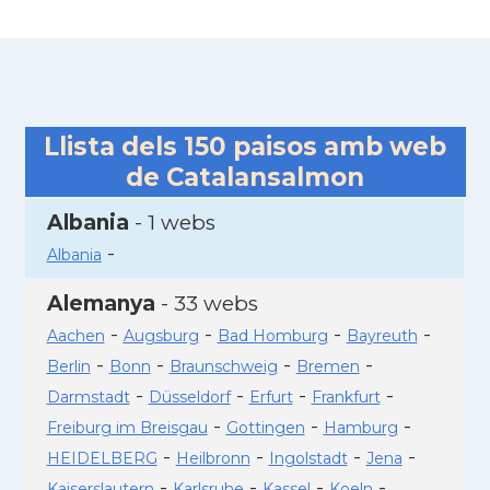
Llista dels
150
paisos amb web
de Catalansalmon
Albania
- 1 webs
-
Albania
Alemanya
- 33 webs
-
-
-
-
Aachen
Augsburg
Bad Homburg
Bayreuth
-
-
-
-
Berlin
Bonn
Braunschweig
Bremen
-
-
-
-
Darmstadt
Düsseldorf
Erfurt
Frankfurt
-
-
-
Freiburg im Breisgau
Gottingen
Hamburg
-
-
-
-
HEIDELBERG
Heilbronn
Ingolstadt
Jena
-
-
-
-
Kaiserslautern
Karlsruhe
Kassel
Koeln