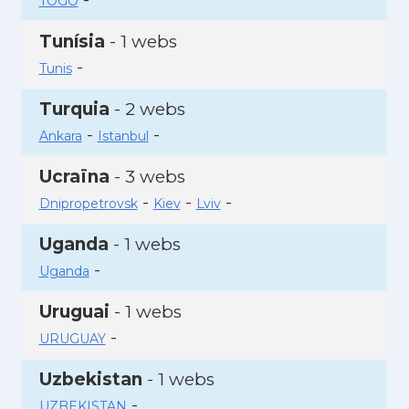
TOGO
Tunísia
- 1 webs
-
Tunis
Turquia
- 2 webs
-
-
Ankara
Istanbul
Ucraïna
- 3 webs
-
-
-
Dnipropetrovsk
Kiev
Lviv
Uganda
- 1 webs
-
Uganda
Uruguai
- 1 webs
-
URUGUAY
Uzbekistan
- 1 webs
-
UZBEKISTAN