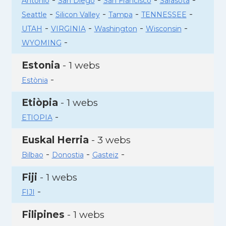
Antonio
San Diego
San Francisco
Sarasota
-
-
-
-
Seattle
Silicon Valley
Tampa
TENNESSEE
-
-
-
-
UTAH
VIRGINIA
Washington
Wisconsin
-
WYOMING
Estonia
- 1 webs
-
Estònia
Etiòpia
- 1 webs
-
ETIOPIA
Euskal Herria
- 3 webs
-
-
-
Bilbao
Donostia
Gasteiz
Fiji
- 1 webs
-
FIJI
Filipines
- 1 webs