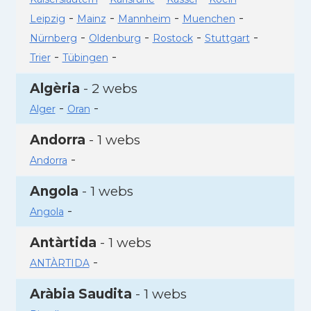
-
-
-
-
Leipzig
Mainz
Mannheim
Muenchen
-
-
-
-
Nürnberg
Oldenburg
Rostock
Stuttgart
-
-
Trier
Tübingen
Algèria
- 2 webs
-
-
Alger
Oran
Andorra
- 1 webs
-
Andorra
Angola
- 1 webs
-
Angola
Antàrtida
- 1 webs
-
ANTÀRTIDA
Aràbia Saudita
- 1 webs