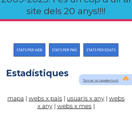
site dels 20 anys!!!!
STATS PER WEB
STATS PER PAÍS
STATS PER EDATS
Estadístiques
Tornar al capdemunt
mapa
|
webs x pais
|
usuaris x any
|
webs
x any
|
webs x mes
|