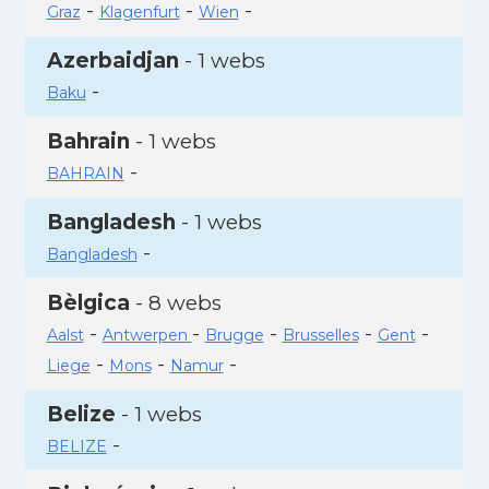
-
-
-
Graz
Klagenfurt
Wien
Azerbaidjan
- 1 webs
-
Baku
Bahrain
- 1 webs
-
BAHRAIN
Bangladesh
- 1 webs
-
Bangladesh
Bèlgica
- 8 webs
-
-
-
-
-
Aalst
Antwerpen
Brugge
Brusselles
Gent
-
-
-
Liege
Mons
Namur
Belize
- 1 webs
-
BELIZE