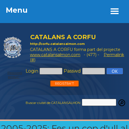
Menu
Menu
CATALANS A CORFU
http://corfu.catalansalmon.com
CATALANS A CORFU forma part del projecte
www.catalansalmon.com
- (477) -
Permalink
(#)
Login
Passwd
Password
perdut?
REGISTRA'T
Buscar ciutat de CATALANSALMON:
2005-2025: Fes un cop d'ull al