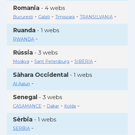
Romania
- 4 webs
-
-
-
-
Bucuresti
Galati
Timisoara
TRANSILVANIA
Ruanda
- 1 webs
-
RWANDA
Rússia
- 3 webs
-
-
-
Moskva
Sant Petersburg
SIBÈRIA
Sàhara Occidental
- 1 webs
-
Al-Aaiun
Senegal
- 3 webs
-
-
-
CASAMANCE
Dakar
Kolda
Sèrbia
- 1 webs
-
SERBIA