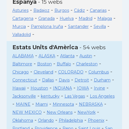
Espanya
- 15 webs
-
-
-
-
-
Asturies
Badajoz
Burgos
Cádiz
Canarias
-
-
-
-
-
Cartagena
Granada
Huelva
Madrid
Malaga
-
-
-
-
Murcia
Pamplona Iruña
Santander
Sevilla
-
Valladolid
Estats Units d'Amèrica
- 54 webs
-
-
-
-
ALABAMA
ALASKA
Atlanta
Austin
-
-
-
-
Baltimore
Boston
Buffalo
Charleston
-
-
-
-
Chicago
Cleveland
COLORADO
Columbus
-
-
-
-
-
Connecticut
Dallas
Davis
Detroit
Durham
-
-
-
-
-
Hawaii
Houston
INDIANA
IOWA
Irvine
-
-
-
Jacksonville
kentucky
Las Vegas
Los Angeles
-
-
-
-
-
MAINE
Miami
Minnesota
NEBRASKA
-
-
-
NEW MEXICO
New Orleans
NewYork
-
-
-
-
Oklahoma
Orlando
Philadelphia
Phoenix
-
-
-
-
Portland
Providence
Reno
Saint Louis
San