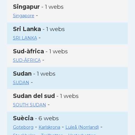
Singapur
- 1 webs
-
Singapore
Sri Lanka
- 1 webs
-
SRI LANKA
Sud-àfrica
- 1 webs
-
SUD-ÂFRICA
Sudan
- 1 webs
-
SUDAN
Sudan del sud
- 1 webs
-
SOUTH SUDAN
Suècia
- 6 webs
-
-
-
Goteborg
Karlskrona
Luleå (Norrland)