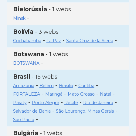
Bielorússia
- 1 webs
-
Minsk
Bolívia
- 3 webs
-
-
-
Cochabamba
La Paz
Santa Cruz de la Sierra
Botswana
- 1 webs
-
BOTSWANA
Brasil
- 15 webs
-
-
-
-
Amazonia
Belém
Brasilia
Curitiba
-
-
-
-
FORTALEZA
Maringá
Mato Grosso
Natal
-
-
-
-
Paraty
Porto Alegre
Recife
Rio de Janeiro
-
-
Salvador de Bahia
São Lourenço, Minas Gerais
-
Sao Paulo
Bulgària
- 1 webs