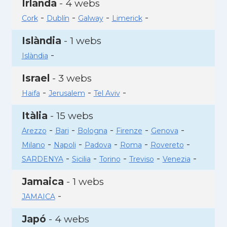
Irlanda
- 4 webs
-
-
-
-
Cork
Dublín
Galway
Limerick
Islàndia
- 1 webs
-
Islàndia
Israel
- 3 webs
-
-
-
Haifa
Jerusalem
Tel Aviv
Itàlia
- 15 webs
-
-
-
-
-
Arezzo
Bari
Bologna
Firenze
Genova
-
-
-
-
-
Milano
Napoli
Padova
Roma
Rovereto
-
-
-
-
-
SARDENYA
Sicilia
Torino
Treviso
Venezia
Jamaica
- 1 webs
-
JAMAICA
Japó
- 4 webs