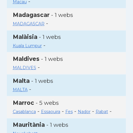
-
Macau
Madagascar
- 1 webs
-
MADAGASCAR
Malàisia
- 1 webs
-
Kuala Lumpur
Maldives
- 1 webs
-
MALDIVES
Malta
- 1 webs
-
MALTA
Marroc
- 5 webs
-
-
-
-
-
Casablanca
Essaouira
Fes
Nador
Rabat
Mauritània
- 1 webs