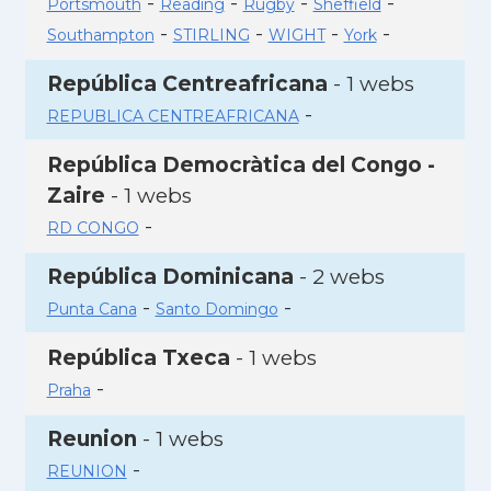
-
-
-
-
Portsmouth
Reading
Rugby
Sheffield
-
-
-
-
Southampton
STIRLING
WIGHT
York
República Centreafricana
- 1 webs
-
REPUBLICA CENTREAFRICANA
República Democràtica del Congo -
Zaire
- 1 webs
-
RD CONGO
República Dominicana
- 2 webs
-
-
Punta Cana
Santo Domingo
República Txeca
- 1 webs
-
Praha
Reunion
- 1 webs
-
REUNION