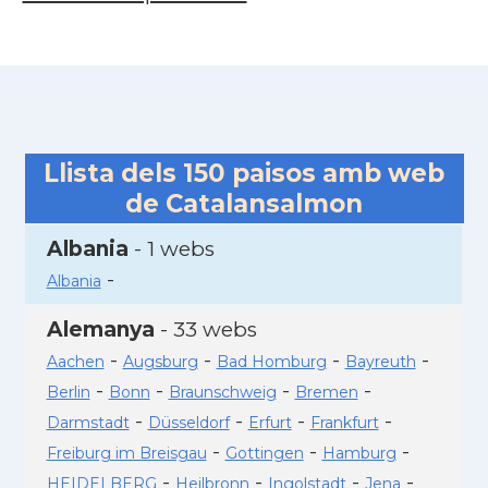
Llista dels
150
paisos amb web
de Catalansalmon
Albania
- 1 webs
-
Albania
Alemanya
- 33 webs
-
-
-
-
Aachen
Augsburg
Bad Homburg
Bayreuth
-
-
-
-
Berlin
Bonn
Braunschweig
Bremen
-
-
-
-
Darmstadt
Düsseldorf
Erfurt
Frankfurt
-
-
-
Freiburg im Breisgau
Gottingen
Hamburg
-
-
-
-
HEIDELBERG
Heilbronn
Ingolstadt
Jena