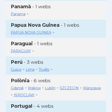
Panamà
- 1 webs
-
Panama
Papua Nova Guinea
- 1 webs
-
PAPUA NOVA GUINEA
Paraguai
- 1 webs
-
PARAGUAY
Perú
- 3 webs
-
-
-
Cusco
Lima
Trujillo
Polònia
- 6 webs
-
-
-
-
Gdansk
Krakow
Lublin
SZCZECIN
Warszawa
-
-
WROCLAW
Portugal
- 4 webs