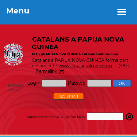
Menu
Menu
CATALANS A PAPUA NOVA
GUINEA
http://PAPUANOVAGUINEA.catalansalmon.com
Catalans a PAPUA NOVA GUINEA forma part
del projecte
www.catalansalmon.com
- (481) -
Permalink (#)
Login
Passwd
Password
perdut?
REGISTRA'T
Buscar ciutat de CATALANSALMON: