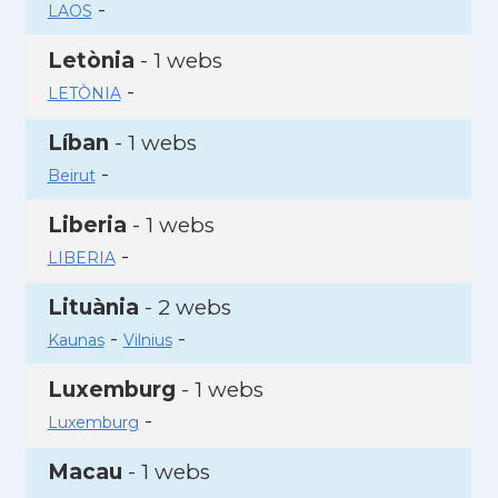
-
LAOS
Letònia
- 1 webs
-
LETÒNIA
Líban
- 1 webs
-
Beirut
Liberia
- 1 webs
-
LIBERIA
Lituània
- 2 webs
-
-
Kaunas
Vilnius
Luxemburg
- 1 webs
-
Luxemburg
Macau
- 1 webs