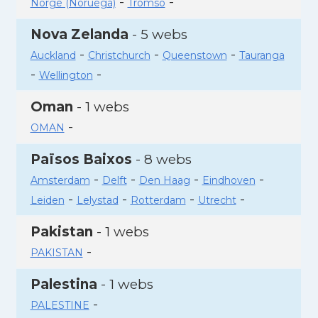
-
-
Norge (Noruega)
Tromso
Nova Zelanda
- 5 webs
-
-
-
Auckland
Christchurch
Queenstown
Tauranga
-
-
Wellington
Oman
- 1 webs
-
OMAN
Països Baixos
- 8 webs
-
-
-
-
Amsterdam
Delft
Den Haag
Eindhoven
-
-
-
-
Leiden
Lelystad
Rotterdam
Utrecht
Pakistan
- 1 webs
-
PAKISTAN
Palestina
- 1 webs
-
PALESTINE