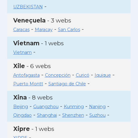
-
UZBEKISTAN
Veneçuela
- 3 webs
-
-
-
Caracas
Maracay
San Carlos
Vietnam
- 1 webs
-
Vietnam
Xile
- 6 webs
-
-
-
-
Antofagasta
Concepción
Curicó
Iquique
-
-
Puerto Montt
Santiago de Chile
Xina
- 8 webs
-
-
-
-
Beijing
Guangzhou
Kunming
Nanjing
-
-
-
-
Qingdao
Shanghai
Shenzhen
Suzhou
Xipre
- 1 webs
-