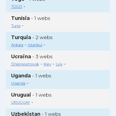
-
TOGO
Tunísia
- 1 webs
-
Tunis
Turquia
- 2 webs
-
-
Ankara
Istanbul
Ucraïna
- 3 webs
-
-
-
Dnipropetrovsk
Kiev
Lviv
Uganda
- 1 webs
-
Uganda
Uruguai
- 1 webs
-
URUGUAY
Uzbekistan
- 1 webs