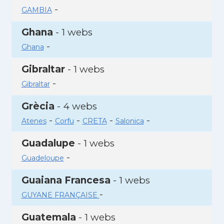
-
GAMBIA
Ghana
- 1 webs
-
Ghana
Gibraltar
- 1 webs
-
Gibraltar
Grècia
- 4 webs
-
-
-
-
Atenes
Corfu
CRETA
Salonica
Guadalupe
- 1 webs
-
Guadeloupe
Guaiana Francesa
- 1 webs
-
GUYANE FRANÇAISE
Guatemala
- 1 webs