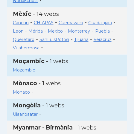
-
Nouakchott
Mèxic
- 14 webs
-
-
-
-
Cancun
CHIAPAS
Cuernavaca
Guadalajara
-
-
-
-
-
Leon
Mérida
Mexico
Monterrey
Puebla
-
-
-
-
Querétaro
SanLuisPotosí
Tijuana
Veracruz
-
Villahermosa
Moçambic
- 1 webs
-
Mozambic
Mònaco
- 1 webs
-
Monaco
Mongòlia
- 1 webs
-
Ulaanbaatar
Myanmar - Birmània
- 1 webs