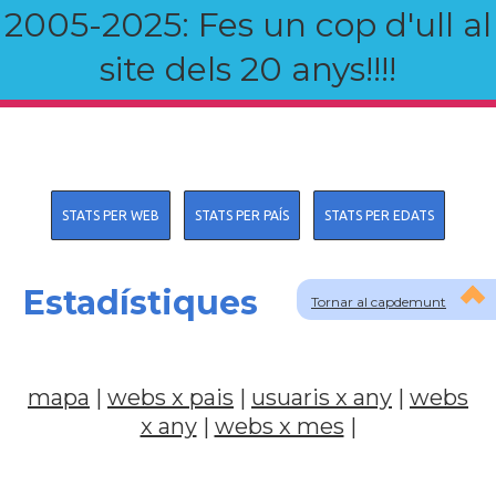
2005-2025: Fes un cop d'ull al
site dels 20 anys!!!!
STATS PER WEB
STATS PER PAÍS
STATS PER EDATS
Estadístiques
Tornar al capdemunt
mapa
|
webs x pais
|
usuaris x any
|
webs
x any
|
webs x mes
|