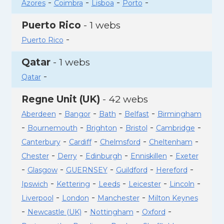
-
-
-
-
Azores
Coimbra
Lisboa
Porto
Puerto Rico
- 1 webs
-
Puerto Rico
Qatar
- 1 webs
-
Qatar
Regne Unit (UK)
- 42 webs
-
-
-
-
Aberdeen
Bangor
Bath
Belfast
Birmingham
-
-
-
-
-
Bournemouth
Brighton
Bristol
Cambridge
-
-
-
-
Canterbury
Cardiff
Chelmsford
Cheltenham
-
-
-
-
Chester
Derry
Edinburgh
Enniskillen
Exeter
-
-
-
-
-
Glasgow
GUERNSEY
Guildford
Hereford
-
-
-
-
-
Ipswich
Kettering
Leeds
Leicester
Lincoln
-
-
-
Liverpool
London
Manchester
Milton Keynes
-
-
-
-
Newcastle (UK)
Nottingham
Oxford