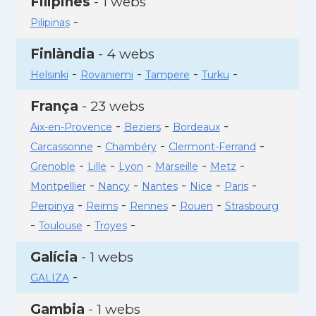
Filipines
- 1 webs
-
Pilipinas
Finlàndia
- 4 webs
-
-
-
-
Helsinki
Rovaniemi
Tampere
Turku
França
- 23 webs
-
-
-
Aix-en-Provence
Beziers
Bordeaux
-
-
-
Carcassonne
Chambéry
Clermont-Ferrand
-
-
-
-
-
Grenoble
Lille
Lyon
Marseille
Metz
-
-
-
-
-
Montpellier
Nancy
Nantes
Nice
Paris
-
-
-
-
Perpinya
Reims
Rennes
Rouen
Strasbourg
-
-
-
Toulouse
Troyes
Galícia
- 1 webs
-
GALIZA
Gambia
- 1 webs