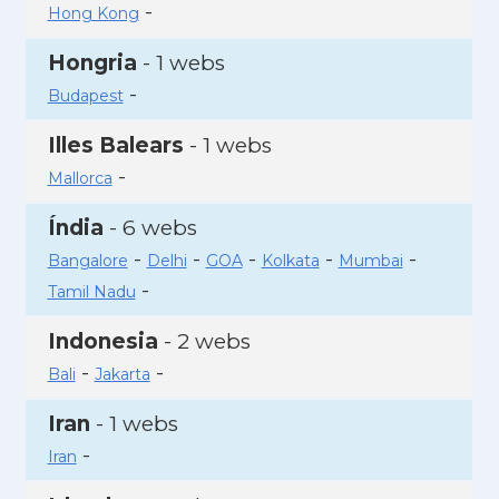
-
Hong Kong
Hongria
- 1 webs
-
Budapest
Illes Balears
- 1 webs
-
Mallorca
Índia
- 6 webs
-
-
-
-
-
Bangalore
Delhi
GOA
Kolkata
Mumbai
-
Tamil Nadu
Indonesia
- 2 webs
-
-
Bali
Jakarta
Iran
- 1 webs
-
Iran