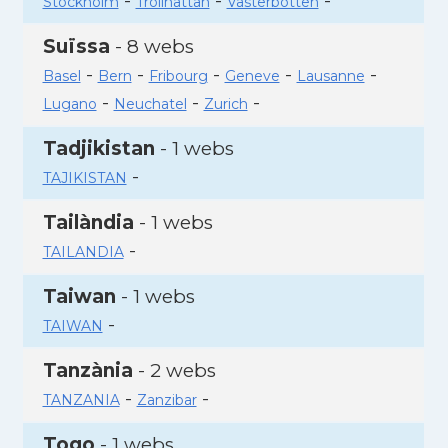
-
-
-
Stockholm
Trollhattan
Vasterbotten
Suïssa
- 8 webs
-
-
-
-
-
Basel
Bern
Fribourg
Geneve
Lausanne
-
-
-
Lugano
Neuchatel
Zurich
Tadjikistan
- 1 webs
-
TAJIKISTAN
Tailàndia
- 1 webs
-
TAILANDIA
Taiwan
- 1 webs
-
TAIWAN
Tanzània
- 2 webs
-
-
TANZANIA
Zanzibar
Togo
- 1 webs