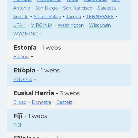
-
-
-
-
Antonio
San Diego
San Francisco
Sarasota
-
-
-
-
Seattle
Silicon Valley
Tampa
TENNESSEE
-
-
-
-
UTAH
VIRGINIA
Washington
Wisconsin
-
WYOMING
Estonia
- 1 webs
-
Estònia
Etiòpia
- 1 webs
-
ETIOPIA
Euskal Herria
- 3 webs
-
-
-
Bilbao
Donostia
Gasteiz
Fiji
- 1 webs
-
FIJI