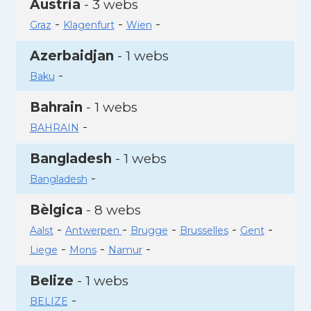
Àustria
- 3 webs
-
-
-
Graz
Klagenfurt
Wien
Azerbaidjan
- 1 webs
-
Baku
Bahrain
- 1 webs
-
BAHRAIN
Bangladesh
- 1 webs
-
Bangladesh
Bèlgica
- 8 webs
-
-
-
-
-
Aalst
Antwerpen
Brugge
Brusselles
Gent
-
-
-
Liege
Mons
Namur
Belize
- 1 webs
-
BELIZE