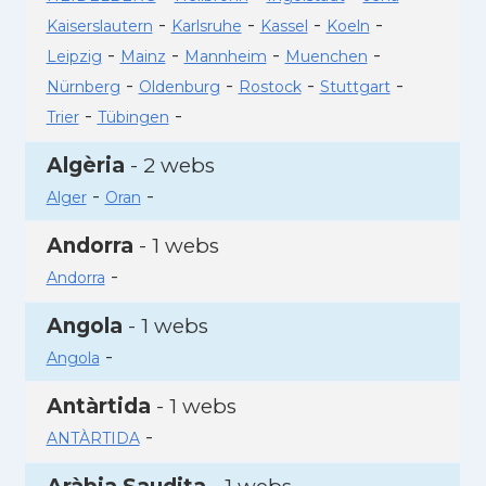
-
-
-
-
Kaiserslautern
Karlsruhe
Kassel
Koeln
-
-
-
-
Leipzig
Mainz
Mannheim
Muenchen
-
-
-
-
Nürnberg
Oldenburg
Rostock
Stuttgart
-
-
Trier
Tübingen
Algèria
- 2 webs
-
-
Alger
Oran
Andorra
- 1 webs
-
Andorra
Angola
- 1 webs
-
Angola
Antàrtida
- 1 webs
-
ANTÀRTIDA