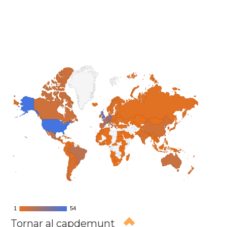
1
1
54
54
Tornar al capdemunt