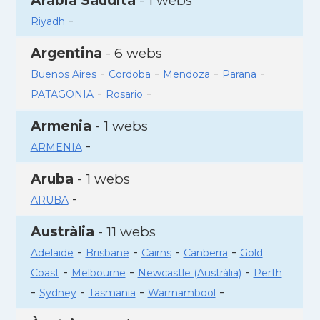
Aràbia Saudita
- 1 webs
-
Riyadh
Argentina
- 6 webs
-
-
-
-
Buenos Aires
Cordoba
Mendoza
Parana
-
-
PATAGONIA
Rosario
Armenia
- 1 webs
-
ARMENIA
Aruba
- 1 webs
-
ARUBA
Austràlia
- 11 webs
-
-
-
-
Adelaide
Brisbane
Cairns
Canberra
Gold
-
-
-
Coast
Melbourne
Newcastle (Austràlia)
Perth
-
-
-
-
Sydney
Tasmania
Warrnambool