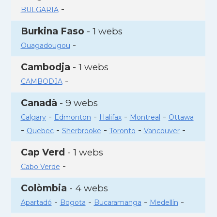
-
BULGARIA
Burkina Faso
- 1 webs
-
Ouagadougou
Cambodja
- 1 webs
-
CAMBODJA
Canadà
- 9 webs
-
-
-
-
Calgary
Edmonton
Halifax
Montreal
Ottawa
-
-
-
-
-
Quebec
Sherbrooke
Toronto
Vancouver
Cap Verd
- 1 webs
-
Cabo Verde
Colòmbia
- 4 webs
-
-
-
-
Apartadó
Bogota
Bucaramanga
Medellín