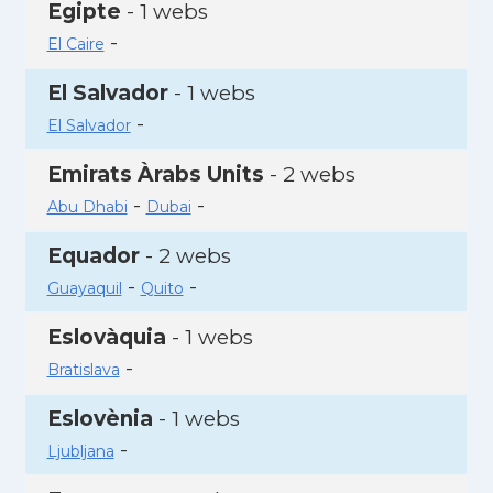
Egipte
- 1 webs
-
El Caire
El Salvador
- 1 webs
-
El Salvador
Emirats Àrabs Units
- 2 webs
-
-
Abu Dhabi
Dubai
Equador
- 2 webs
-
-
Guayaquil
Quito
Eslovàquia
- 1 webs
-
Bratislava
Eslovènia
- 1 webs
-
Ljubljana