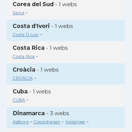
Corea del Sud
- 1 webs
-
Seoul
Costa d'Ivori
- 1 webs
-
Costa D ivori
Costa Rica
- 1 webs
-
Costa Rica
Croàcia
- 1 webs
-
CROÀCIA
Cuba
- 1 webs
-
CUBA
Dinamarca
- 3 webs
-
-
-
Aalborg
Copenhagen
Helsingør