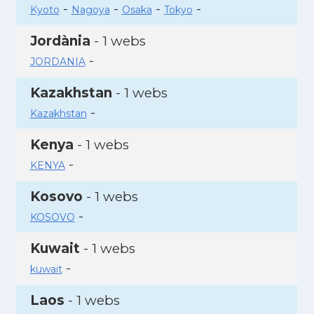
-
-
-
-
Kyoto
Nagoya
Osaka
Tokyo
Jordània
- 1 webs
-
JORDANIA
Kazakhstan
- 1 webs
-
Kazakhstan
Kenya
- 1 webs
-
KENYA
Kosovo
- 1 webs
-
KOSOVO
Kuwait
- 1 webs
-
kuwait
Laos
- 1 webs