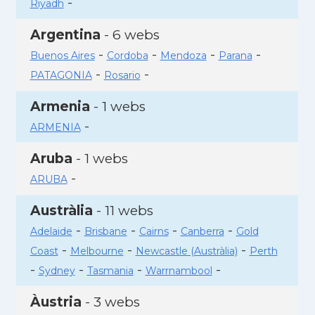
-
Riyadh
Argentina
- 6 webs
-
-
-
-
Buenos Aires
Cordoba
Mendoza
Parana
-
-
PATAGONIA
Rosario
Armenia
- 1 webs
-
ARMENIA
Aruba
- 1 webs
-
ARUBA
Austràlia
- 11 webs
-
-
-
-
Adelaide
Brisbane
Cairns
Canberra
Gold
-
-
-
Coast
Melbourne
Newcastle (Austràlia)
Perth
-
-
-
-
Sydney
Tasmania
Warrnambool
Àustria
- 3 webs