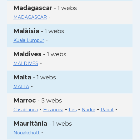
Madagascar
- 1 webs
-
MADAGASCAR
Malàisia
- 1 webs
-
Kuala Lumpur
Maldives
- 1 webs
-
MALDIVES
Malta
- 1 webs
-
MALTA
Marroc
- 5 webs
-
-
-
-
-
Casablanca
Essaouira
Fes
Nador
Rabat
Mauritània
- 1 webs
-
Nouakchott