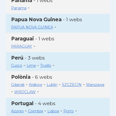
Panamà
- 1 webs
-
Panama
Papua Nova Guinea
- 1 webs
-
PAPUA NOVA GUINEA
Paraguai
- 1 webs
-
PARAGUAY
Perú
- 3 webs
-
-
-
Cusco
Lima
Trujillo
Polònia
- 6 webs
-
-
-
-
Gdansk
Krakow
Lublin
SZCZECIN
Warszawa
-
-
WROCLAW
Portugal
- 4 webs
-
-
-
-
Azores
Coimbra
Lisboa
Porto