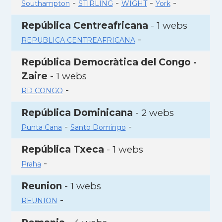
-
-
-
-
Southampton
STIRLING
WIGHT
York
República Centreafricana
- 1 webs
-
REPUBLICA CENTREAFRICANA
República Democràtica del Congo -
Zaire
- 1 webs
-
RD CONGO
República Dominicana
- 2 webs
-
-
Punta Cana
Santo Domingo
República Txeca
- 1 webs
-
Praha
Reunion
- 1 webs
-
REUNION