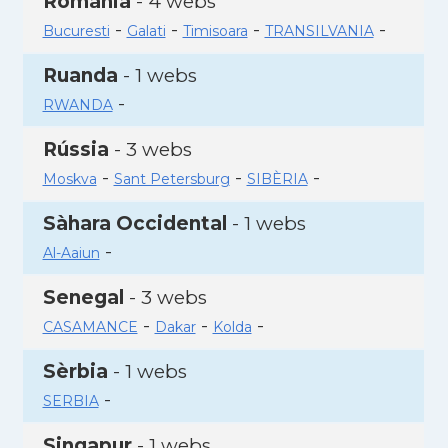
Romania
- 4 webs
-
-
-
-
Bucuresti
Galati
Timisoara
TRANSILVANIA
Ruanda
- 1 webs
-
RWANDA
Rússia
- 3 webs
-
-
-
Moskva
Sant Petersburg
SIBÈRIA
Sàhara Occidental
- 1 webs
-
Al-Aaiun
Senegal
- 3 webs
-
-
-
CASAMANCE
Dakar
Kolda
Sèrbia
- 1 webs
-
SERBIA
Singapur
- 1 webs