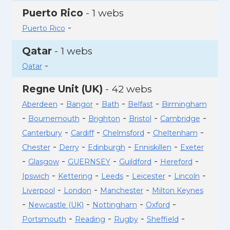
Puerto Rico
- 1 webs
-
Puerto Rico
Qatar
- 1 webs
-
Qatar
Regne Unit (UK)
- 42 webs
-
-
-
-
Aberdeen
Bangor
Bath
Belfast
Birmingham
-
-
-
-
-
Bournemouth
Brighton
Bristol
Cambridge
-
-
-
-
Canterbury
Cardiff
Chelmsford
Cheltenham
-
-
-
-
Chester
Derry
Edinburgh
Enniskillen
Exeter
-
-
-
-
-
Glasgow
GUERNSEY
Guildford
Hereford
-
-
-
-
-
Ipswich
Kettering
Leeds
Leicester
Lincoln
-
-
-
Liverpool
London
Manchester
Milton Keynes
-
-
-
-
Newcastle (UK)
Nottingham
Oxford
-
-
-
-
Portsmouth
Reading
Rugby
Sheffield