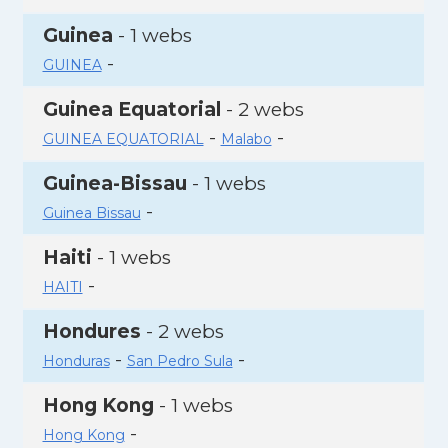
Guinea
- 1 webs
-
GUINEA
Guinea Equatorial
- 2 webs
-
-
GUINEA EQUATORIAL
Malabo
Guinea-Bissau
- 1 webs
-
Guinea Bissau
Haiti
- 1 webs
-
HAITI
Hondures
- 2 webs
-
-
Honduras
San Pedro Sula
Hong Kong
- 1 webs
-
Hong Kong