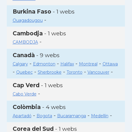
Burkina Faso
- 1 webs
-
Ouagadougou
Cambodja
- 1 webs
-
CAMBODJA
Canadà
- 9 webs
-
-
-
-
Calgary
Edmonton
Halifax
Montreal
Ottawa
-
-
-
-
-
Quebec
Sherbrooke
Toronto
Vancouver
Cap Verd
- 1 webs
-
Cabo Verde
Colòmbia
- 4 webs
-
-
-
-
Apartadó
Bogota
Bucaramanga
Medellín
Corea del Sud
- 1 webs