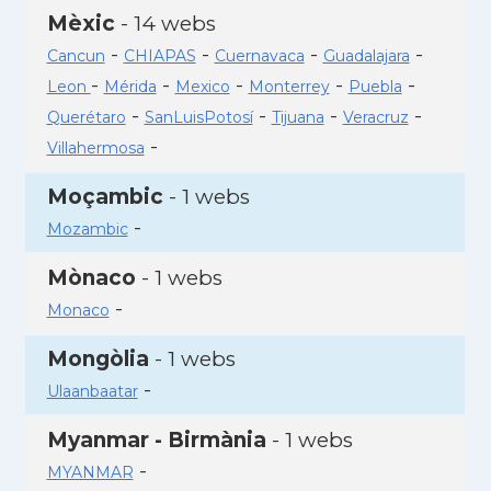
Mèxic
- 14 webs
-
-
-
-
Cancun
CHIAPAS
Cuernavaca
Guadalajara
-
-
-
-
-
Leon
Mérida
Mexico
Monterrey
Puebla
-
-
-
-
Querétaro
SanLuisPotosí
Tijuana
Veracruz
-
Villahermosa
Moçambic
- 1 webs
-
Mozambic
Mònaco
- 1 webs
-
Monaco
Mongòlia
- 1 webs
-
Ulaanbaatar
Myanmar - Birmània
- 1 webs
-
MYANMAR