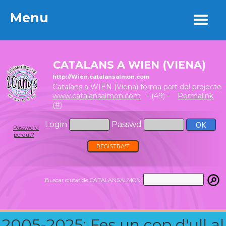
Menu
Menu
CATALANS A WIEN (VIENA)
http://Wien.catalansalmon.com
Catalans a WIEN (Viena) forma part del projecte
www.catalansalmon.com
- (49) -
Permalink
(#)
Login
Passwd
Password
perdut?
REGISTRA'T
Buscar ciutat de CATALANSALMON:
2005-2025: Fes un cop d'ull al