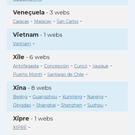
Veneçuela
- 3 webs
-
-
-
Caracas
Maracay
San Carlos
Vietnam
- 1 webs
-
Vietnam
Xile
- 6 webs
-
-
-
-
Antofagasta
Concepción
Curicó
Iquique
-
-
Puerto Montt
Santiago de Chile
Xina
- 8 webs
-
-
-
-
Beijing
Guangzhou
Kunming
Nanjing
-
-
-
-
Qingdao
Shanghai
Shenzhen
Suzhou
Xipre
- 1 webs
-
XIPRE