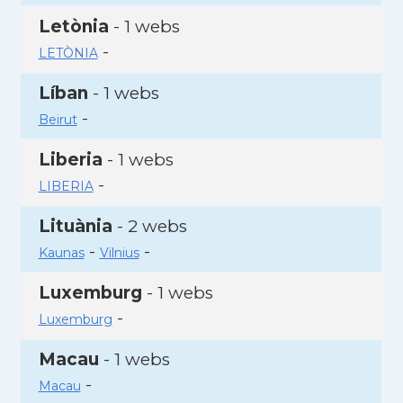
Letònia
- 1 webs
-
LETÒNIA
Líban
- 1 webs
-
Beirut
Liberia
- 1 webs
-
LIBERIA
Lituània
- 2 webs
-
-
Kaunas
Vilnius
Luxemburg
- 1 webs
-
Luxemburg
Macau
- 1 webs
-
Macau