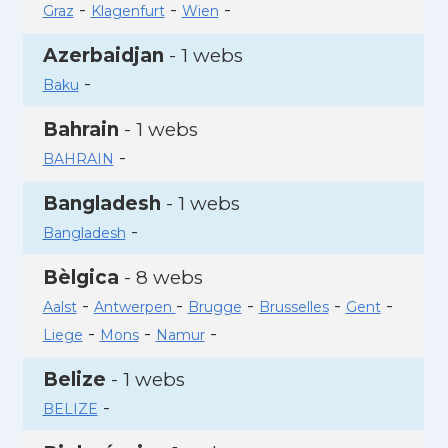
-
-
-
Graz
Klagenfurt
Wien
Azerbaidjan
- 1 webs
-
Baku
Bahrain
- 1 webs
-
BAHRAIN
Bangladesh
- 1 webs
-
Bangladesh
Bèlgica
- 8 webs
-
-
-
-
-
Aalst
Antwerpen
Brugge
Brusselles
Gent
-
-
-
Liege
Mons
Namur
Belize
- 1 webs
-
BELIZE