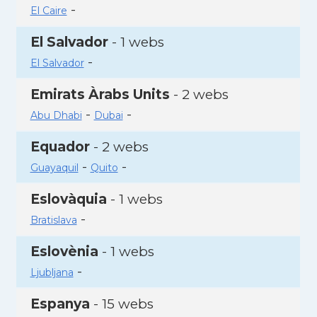
-
El Caire
El Salvador
- 1 webs
-
El Salvador
Emirats Àrabs Units
- 2 webs
-
-
Abu Dhabi
Dubai
Equador
- 2 webs
-
-
Guayaquil
Quito
Eslovàquia
- 1 webs
-
Bratislava
Eslovènia
- 1 webs
-
Ljubljana
Espanya
- 15 webs