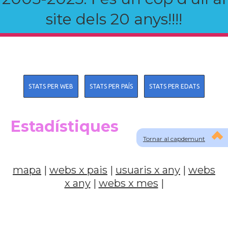
site dels 20 anys!!!!
STATS PER WEB
STATS PER PAÍS
STATS PER EDATS
Estadístiques
Tornar al capdemunt
mapa
|
webs x pais
|
usuaris x any
|
webs
x any
|
webs x mes
|