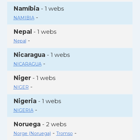
Namíbia
- 1 webs
-
NAMIBIA
Nepal
- 1 webs
-
Nepal
Nicaragua
- 1 webs
-
NICARAGUA
Niger
- 1 webs
-
NIGER
Nigeria
- 1 webs
-
NIGERIA
Noruega
- 2 webs
-
-
Norge (Noruega)
Tromso