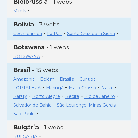
Bielorússia
- 1 webs
-
Minsk
Bolívia
- 3 webs
-
-
-
Cochabamba
La Paz
Santa Cruz de la Sierra
Botswana
- 1 webs
-
BOTSWANA
Brasil
- 15 webs
-
-
-
-
Amazonia
Belém
Brasilia
Curitiba
-
-
-
-
FORTALEZA
Maringá
Mato Grosso
Natal
-
-
-
-
Paraty
Porto Alegre
Recife
Rio de Janeiro
-
-
Salvador de Bahia
São Lourenço, Minas Gerais
-
Sao Paulo
Bulgària
- 1 webs
-
BULGARIA