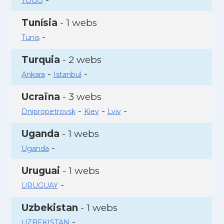
TOGO
Tunísia
- 1 webs
-
Tunis
Turquia
- 2 webs
-
-
Ankara
Istanbul
Ucraïna
- 3 webs
-
-
-
Dnipropetrovsk
Kiev
Lviv
Uganda
- 1 webs
-
Uganda
Uruguai
- 1 webs
-
URUGUAY
Uzbekistan
- 1 webs
-
UZBEKISTAN