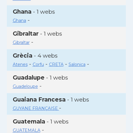
Ghana
- 1 webs
-
Ghana
Gibraltar
- 1 webs
-
Gibraltar
Grècia
- 4 webs
-
-
-
-
Atenes
Corfu
CRETA
Salonica
Guadalupe
- 1 webs
-
Guadeloupe
Guaiana Francesa
- 1 webs
-
GUYANE FRANÇAISE
Guatemala
- 1 webs
-
GUATEMALA