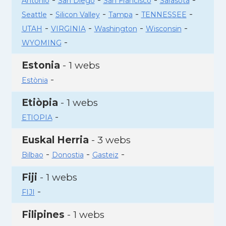
Antonio
San Diego
San Francisco
Sarasota
-
-
-
-
Seattle
Silicon Valley
Tampa
TENNESSEE
-
-
-
-
UTAH
VIRGINIA
Washington
Wisconsin
-
WYOMING
Estonia
- 1 webs
-
Estònia
Etiòpia
- 1 webs
-
ETIOPIA
Euskal Herria
- 3 webs
-
-
-
Bilbao
Donostia
Gasteiz
Fiji
- 1 webs
-
FIJI
Filipines
- 1 webs