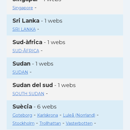
-
Singapore
Sri Lanka
- 1 webs
-
SRI LANKA
Sud-àfrica
- 1 webs
-
SUD-ÂFRICA
Sudan
- 1 webs
-
SUDAN
Sudan del sud
- 1 webs
-
SOUTH SUDAN
Suècia
- 6 webs
-
-
-
Goteborg
Karlskrona
Luleå (Norrland)
-
-
-
Stockholm
Trollhattan
Vasterbotten