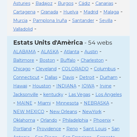
-
-
-
-
-
Asturies
Badajoz
Burgos
Cádiz
Canarias
-
-
-
-
-
Cartagena
Granada
Huelva
Madrid
Malaga
-
-
-
-
Murcia
Pamplona Iruña
Santander
Sevilla
-
Valladolid
Estats Units d'Amèrica
- 54 webs
-
-
-
-
ALABAMA
ALASKA
Atlanta
Austin
-
-
-
-
Baltimore
Boston
Buffalo
Charleston
-
-
-
-
Chicago
Cleveland
COLORADO
Columbus
-
-
-
-
-
Connecticut
Dallas
Davis
Detroit
Durham
-
-
-
-
-
Hawaii
Houston
INDIANA
IOWA
Irvine
-
-
-
Jacksonville
kentucky
Las Vegas
Los Angeles
-
-
-
-
-
MAINE
Miami
Minnesota
NEBRASKA
-
-
-
NEW MEXICO
New Orleans
NewYork
-
-
-
-
Oklahoma
Orlando
Philadelphia
Phoenix
-
-
-
-
Portland
Providence
Reno
Saint Louis
San
-
-
-
-