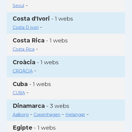
-
Seoul
Costa d'Ivori
- 1 webs
-
Costa D ivori
Costa Rica
- 1 webs
-
Costa Rica
Croàcia
- 1 webs
-
CROÀCIA
Cuba
- 1 webs
-
CUBA
Dinamarca
- 3 webs
-
-
-
Aalborg
Copenhagen
Helsingør
Egipte
- 1 webs