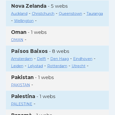
Nova Zelanda
- 5 webs
-
-
-
Auckland
Christchurch
Queenstown
Tauranga
-
-
Wellington
Oman
- 1 webs
-
OMAN
Països Baixos
- 8 webs
-
-
-
-
Amsterdam
Delft
Den Haag
Eindhoven
-
-
-
-
Leiden
Lelystad
Rotterdam
Utrecht
Pakistan
- 1 webs
-
PAKISTAN
Palestina
- 1 webs
-
PALESTINE