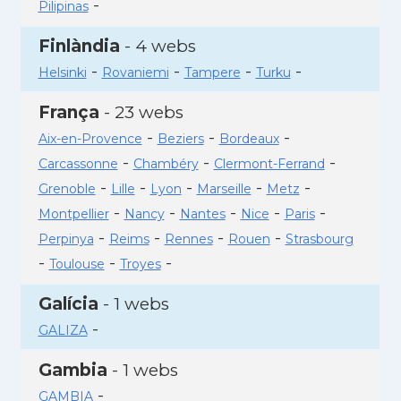
-
Pilipinas
Finlàndia
- 4 webs
-
-
-
-
Helsinki
Rovaniemi
Tampere
Turku
França
- 23 webs
-
-
-
Aix-en-Provence
Beziers
Bordeaux
-
-
-
Carcassonne
Chambéry
Clermont-Ferrand
-
-
-
-
-
Grenoble
Lille
Lyon
Marseille
Metz
-
-
-
-
-
Montpellier
Nancy
Nantes
Nice
Paris
-
-
-
-
Perpinya
Reims
Rennes
Rouen
Strasbourg
-
-
-
Toulouse
Troyes
Galícia
- 1 webs
-
GALIZA
Gambia
- 1 webs
-
GAMBIA