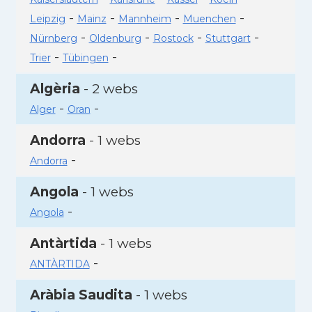
-
-
-
-
Leipzig
Mainz
Mannheim
Muenchen
-
-
-
-
Nürnberg
Oldenburg
Rostock
Stuttgart
-
-
Trier
Tübingen
Algèria
- 2 webs
-
-
Alger
Oran
Andorra
- 1 webs
-
Andorra
Angola
- 1 webs
-
Angola
Antàrtida
- 1 webs
-
ANTÀRTIDA
Aràbia Saudita
- 1 webs