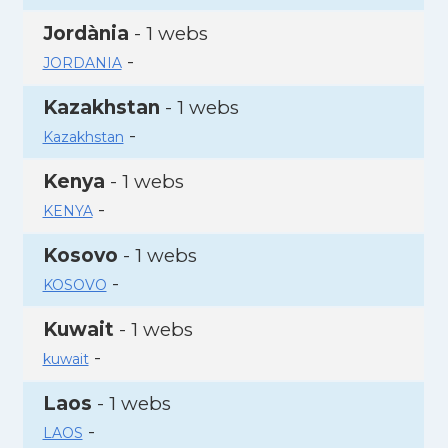
Jordània
- 1 webs
-
JORDANIA
Kazakhstan
- 1 webs
-
Kazakhstan
Kenya
- 1 webs
-
KENYA
Kosovo
- 1 webs
-
KOSOVO
Kuwait
- 1 webs
-
kuwait
Laos
- 1 webs
-
LAOS