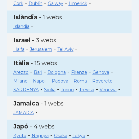
-
-
-
-
Cork
Dublín
Galway
Limerick
Islàndia
- 1 webs
-
Islàndia
Israel
- 3 webs
-
-
-
Haifa
Jerusalem
Tel Aviv
Itàlia
- 15 webs
-
-
-
-
-
Arezzo
Bari
Bologna
Firenze
Genova
-
-
-
-
-
Milano
Napoli
Padova
Roma
Rovereto
-
-
-
-
-
SARDENYA
Sicilia
Torino
Treviso
Venezia
Jamaica
- 1 webs
-
JAMAICA
Japó
- 4 webs
-
-
-
-
Kyoto
Nagoya
Osaka
Tokyo