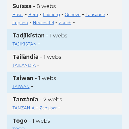
Suïssa
- 8 webs
-
-
-
-
-
Basel
Bern
Fribourg
Geneve
Lausanne
-
-
-
Lugano
Neuchatel
Zurich
Tadjikistan
- 1 webs
-
TAJIKISTAN
Tailàndia
- 1 webs
-
TAILANDIA
Taiwan
- 1 webs
-
TAIWAN
Tanzània
- 2 webs
-
-
TANZANIA
Zanzibar
Togo
- 1 webs
-