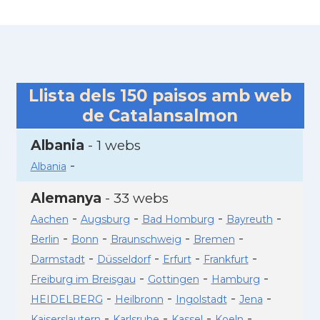
Llista dels
150
paisos amb web
de Catalansalmon
Albania
- 1 webs
-
Albania
Alemanya
- 33 webs
-
-
-
-
Aachen
Augsburg
Bad Homburg
Bayreuth
-
-
-
-
Berlin
Bonn
Braunschweig
Bremen
-
-
-
-
Darmstadt
Düsseldorf
Erfurt
Frankfurt
-
-
-
Freiburg im Breisgau
Gottingen
Hamburg
-
-
-
-
HEIDELBERG
Heilbronn
Ingolstadt
Jena
-
-
-
-
Kaiserslautern
Karlsruhe
Kassel
Koeln