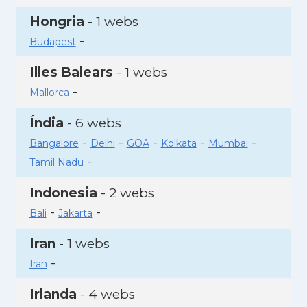
Hongria
- 1 webs
-
Budapest
Illes Balears
- 1 webs
-
Mallorca
Índia
- 6 webs
-
-
-
-
-
Bangalore
Delhi
GOA
Kolkata
Mumbai
-
Tamil Nadu
Indonesia
- 2 webs
-
-
Bali
Jakarta
Iran
- 1 webs
-
Iran
Irlanda
- 4 webs