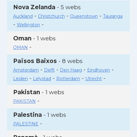
Nova Zelanda
- 5 webs
-
-
-
Auckland
Christchurch
Queenstown
Tauranga
-
-
Wellington
Oman
- 1 webs
-
OMAN
Països Baixos
- 8 webs
-
-
-
-
Amsterdam
Delft
Den Haag
Eindhoven
-
-
-
-
Leiden
Lelystad
Rotterdam
Utrecht
Pakistan
- 1 webs
-
PAKISTAN
Palestina
- 1 webs
-
PALESTINE