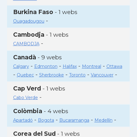
Burkina Faso
- 1 webs
-
Ouagadougou
Cambodja
- 1 webs
-
CAMBODJA
Canadà
- 9 webs
-
-
-
-
Calgary
Edmonton
Halifax
Montreal
Ottawa
-
-
-
-
-
Quebec
Sherbrooke
Toronto
Vancouver
Cap Verd
- 1 webs
-
Cabo Verde
Colòmbia
- 4 webs
-
-
-
-
Apartadó
Bogota
Bucaramanga
Medellín
Corea del Sud
- 1 webs