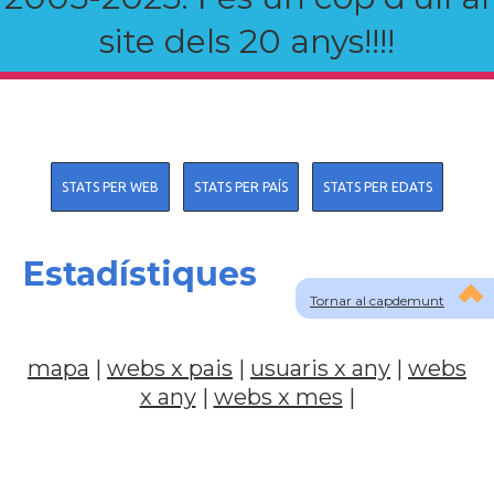
site dels 20 anys!!!!
STATS PER WEB
STATS PER PAÍS
STATS PER EDATS
Estadístiques
Tornar al capdemunt
mapa
|
webs x pais
|
usuaris x any
|
webs
x any
|
webs x mes
|