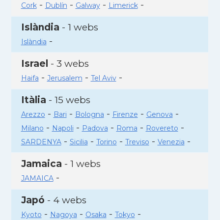
-
-
-
-
Cork
Dublín
Galway
Limerick
Islàndia
- 1 webs
-
Islàndia
Israel
- 3 webs
-
-
-
Haifa
Jerusalem
Tel Aviv
Itàlia
- 15 webs
-
-
-
-
-
Arezzo
Bari
Bologna
Firenze
Genova
-
-
-
-
-
Milano
Napoli
Padova
Roma
Rovereto
-
-
-
-
-
SARDENYA
Sicilia
Torino
Treviso
Venezia
Jamaica
- 1 webs
-
JAMAICA
Japó
- 4 webs
-
-
-
-
Kyoto
Nagoya
Osaka
Tokyo