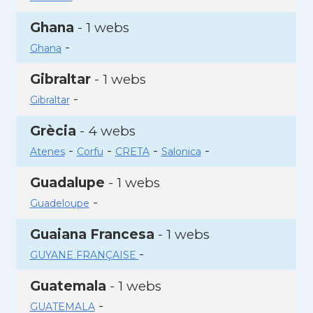
Ghana
- 1 webs
-
Ghana
Gibraltar
- 1 webs
-
Gibraltar
Grècia
- 4 webs
-
-
-
-
Atenes
Corfu
CRETA
Salonica
Guadalupe
- 1 webs
-
Guadeloupe
Guaiana Francesa
- 1 webs
-
GUYANE FRANÇAISE
Guatemala
- 1 webs
-
GUATEMALA