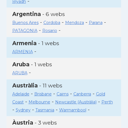
-
Riyadh
Argentina
- 6 webs
-
-
-
-
Buenos Aires
Cordoba
Mendoza
Parana
-
-
PATAGONIA
Rosario
Armenia
- 1 webs
-
ARMENIA
Aruba
- 1 webs
-
ARUBA
Austràlia
- 11 webs
-
-
-
-
Adelaide
Brisbane
Cairns
Canberra
Gold
-
-
-
Coast
Melbourne
Newcastle (Austràlia)
Perth
-
-
-
-
Sydney
Tasmania
Warrnambool
Àustria
- 3 webs