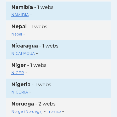
Namíbia
- 1 webs
-
NAMIBIA
Nepal
- 1 webs
-
Nepal
Nicaragua
- 1 webs
-
NICARAGUA
Niger
- 1 webs
-
NIGER
Nigeria
- 1 webs
-
NIGERIA
Noruega
- 2 webs
-
-
Norge (Noruega)
Tromso