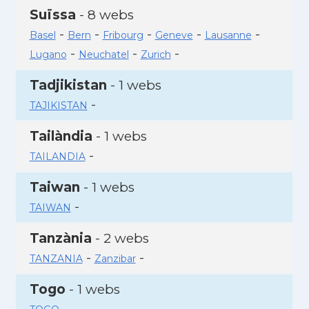
Suïssa
- 8 webs
-
-
-
-
-
Basel
Bern
Fribourg
Geneve
Lausanne
-
-
-
Lugano
Neuchatel
Zurich
Tadjikistan
- 1 webs
-
TAJIKISTAN
Tailàndia
- 1 webs
-
TAILANDIA
Taiwan
- 1 webs
-
TAIWAN
Tanzània
- 2 webs
-
-
TANZANIA
Zanzibar
Togo
- 1 webs
-