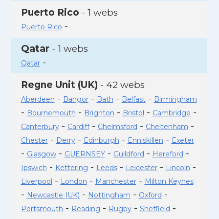
Puerto Rico
- 1 webs
-
Puerto Rico
Qatar
- 1 webs
-
Qatar
Regne Unit (UK)
- 42 webs
-
-
-
-
Aberdeen
Bangor
Bath
Belfast
Birmingham
-
-
-
-
-
Bournemouth
Brighton
Bristol
Cambridge
-
-
-
-
Canterbury
Cardiff
Chelmsford
Cheltenham
-
-
-
-
Chester
Derry
Edinburgh
Enniskillen
Exeter
-
-
-
-
-
Glasgow
GUERNSEY
Guildford
Hereford
-
-
-
-
-
Ipswich
Kettering
Leeds
Leicester
Lincoln
-
-
-
Liverpool
London
Manchester
Milton Keynes
-
-
-
-
Newcastle (UK)
Nottingham
Oxford
-
-
-
-
Portsmouth
Reading
Rugby
Sheffield