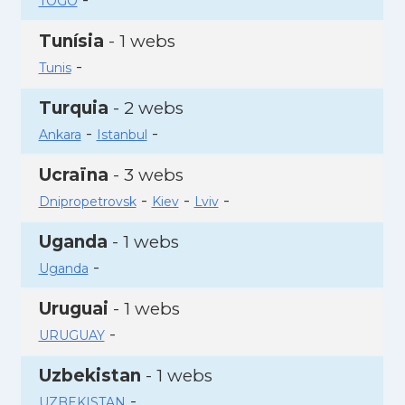
TOGO
Tunísia
- 1 webs
-
Tunis
Turquia
- 2 webs
-
-
Ankara
Istanbul
Ucraïna
- 3 webs
-
-
-
Dnipropetrovsk
Kiev
Lviv
Uganda
- 1 webs
-
Uganda
Uruguai
- 1 webs
-
URUGUAY
Uzbekistan
- 1 webs
-
UZBEKISTAN