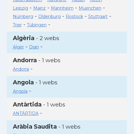
-
-
-
-
Leipzig
Mainz
Mannheim
Muenchen
-
-
-
-
Nürnberg
Oldenburg
Rostock
Stuttgart
-
-
Trier
Tübingen
Algèria
- 2 webs
-
-
Alger
Oran
Andorra
- 1 webs
-
Andorra
Angola
- 1 webs
-
Angola
Antàrtida
- 1 webs
-
ANTÀRTIDA
Aràbia Saudita
- 1 webs