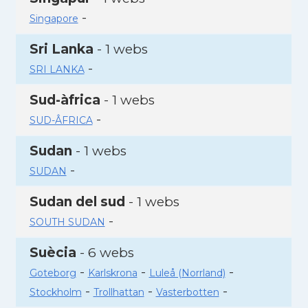
-
Singapore
Sri Lanka
- 1 webs
-
SRI LANKA
Sud-àfrica
- 1 webs
-
SUD-ÂFRICA
Sudan
- 1 webs
-
SUDAN
Sudan del sud
- 1 webs
-
SOUTH SUDAN
Suècia
- 6 webs
-
-
-
Goteborg
Karlskrona
Luleå (Norrland)
-
-
-
Stockholm
Trollhattan
Vasterbotten