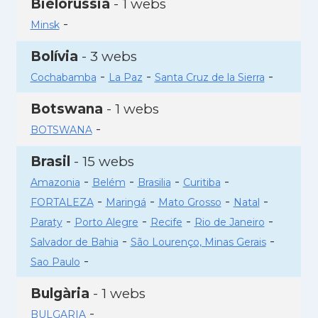
Bielorússia
- 1 webs
-
Minsk
Bolívia
- 3 webs
-
-
-
Cochabamba
La Paz
Santa Cruz de la Sierra
Botswana
- 1 webs
-
BOTSWANA
Brasil
- 15 webs
-
-
-
-
Amazonia
Belém
Brasilia
Curitiba
-
-
-
-
FORTALEZA
Maringá
Mato Grosso
Natal
-
-
-
-
Paraty
Porto Alegre
Recife
Rio de Janeiro
-
-
Salvador de Bahia
São Lourenço, Minas Gerais
-
Sao Paulo
Bulgària
- 1 webs
-
BULGARIA