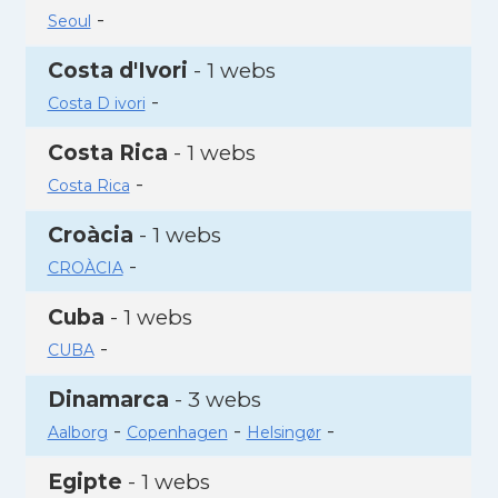
-
Seoul
Costa d'Ivori
- 1 webs
-
Costa D ivori
Costa Rica
- 1 webs
-
Costa Rica
Croàcia
- 1 webs
-
CROÀCIA
Cuba
- 1 webs
-
CUBA
Dinamarca
- 3 webs
-
-
-
Aalborg
Copenhagen
Helsingør
Egipte
- 1 webs