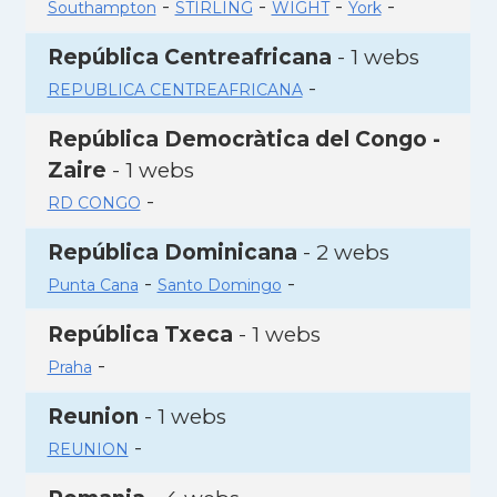
-
-
-
-
Southampton
STIRLING
WIGHT
York
República Centreafricana
- 1 webs
-
REPUBLICA CENTREAFRICANA
República Democràtica del Congo -
Zaire
- 1 webs
-
RD CONGO
República Dominicana
- 2 webs
-
-
Punta Cana
Santo Domingo
República Txeca
- 1 webs
-
Praha
Reunion
- 1 webs
-
REUNION