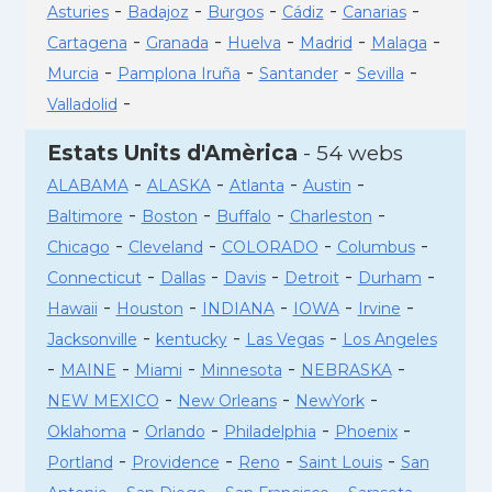
-
-
-
-
-
Asturies
Badajoz
Burgos
Cádiz
Canarias
-
-
-
-
-
Cartagena
Granada
Huelva
Madrid
Malaga
-
-
-
-
Murcia
Pamplona Iruña
Santander
Sevilla
-
Valladolid
Estats Units d'Amèrica
- 54 webs
-
-
-
-
ALABAMA
ALASKA
Atlanta
Austin
-
-
-
-
Baltimore
Boston
Buffalo
Charleston
-
-
-
-
Chicago
Cleveland
COLORADO
Columbus
-
-
-
-
-
Connecticut
Dallas
Davis
Detroit
Durham
-
-
-
-
-
Hawaii
Houston
INDIANA
IOWA
Irvine
-
-
-
Jacksonville
kentucky
Las Vegas
Los Angeles
-
-
-
-
-
MAINE
Miami
Minnesota
NEBRASKA
-
-
-
NEW MEXICO
New Orleans
NewYork
-
-
-
-
Oklahoma
Orlando
Philadelphia
Phoenix
-
-
-
-
Portland
Providence
Reno
Saint Louis
San
-
-
-
-