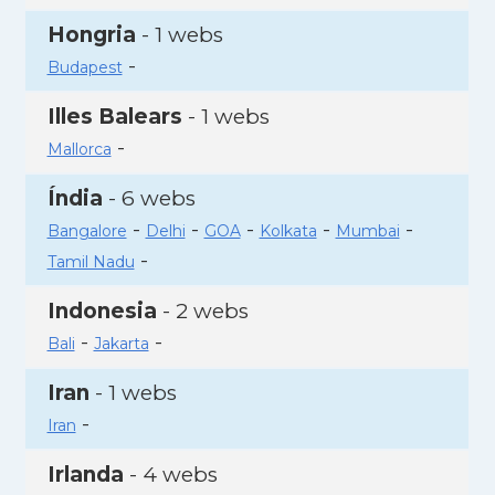
Hongria
- 1 webs
-
Budapest
Illes Balears
- 1 webs
-
Mallorca
Índia
- 6 webs
-
-
-
-
-
Bangalore
Delhi
GOA
Kolkata
Mumbai
-
Tamil Nadu
Indonesia
- 2 webs
-
-
Bali
Jakarta
Iran
- 1 webs
-
Iran
Irlanda
- 4 webs