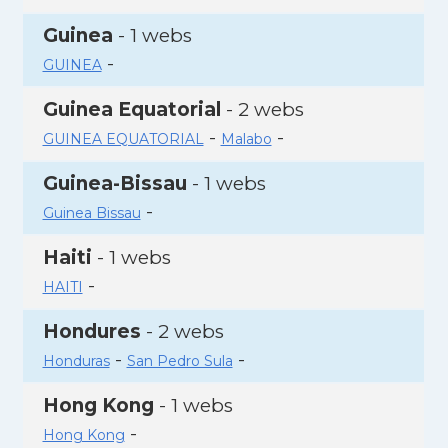
Guinea
- 1 webs
-
GUINEA
Guinea Equatorial
- 2 webs
-
-
GUINEA EQUATORIAL
Malabo
Guinea-Bissau
- 1 webs
-
Guinea Bissau
Haiti
- 1 webs
-
HAITI
Hondures
- 2 webs
-
-
Honduras
San Pedro Sula
Hong Kong
- 1 webs
-
Hong Kong