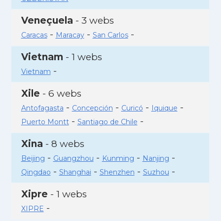
Veneçuela
- 3 webs
-
-
-
Caracas
Maracay
San Carlos
Vietnam
- 1 webs
-
Vietnam
Xile
- 6 webs
-
-
-
-
Antofagasta
Concepción
Curicó
Iquique
-
-
Puerto Montt
Santiago de Chile
Xina
- 8 webs
-
-
-
-
Beijing
Guangzhou
Kunming
Nanjing
-
-
-
-
Qingdao
Shanghai
Shenzhen
Suzhou
Xipre
- 1 webs
-
XIPRE