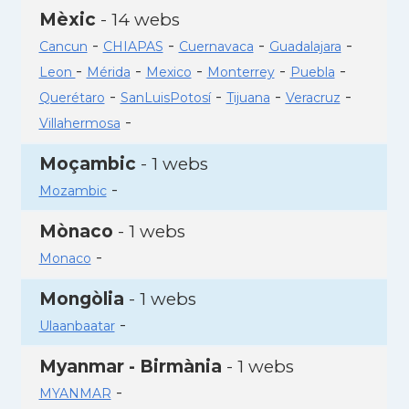
Mèxic
- 14 webs
-
-
-
-
Cancun
CHIAPAS
Cuernavaca
Guadalajara
-
-
-
-
-
Leon
Mérida
Mexico
Monterrey
Puebla
-
-
-
-
Querétaro
SanLuisPotosí
Tijuana
Veracruz
-
Villahermosa
Moçambic
- 1 webs
-
Mozambic
Mònaco
- 1 webs
-
Monaco
Mongòlia
- 1 webs
-
Ulaanbaatar
Myanmar - Birmània
- 1 webs
-
MYANMAR