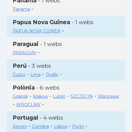
Panamà
- 1 webs
-
Panama
Papua Nova Guinea
- 1 webs
-
PAPUA NOVA GUINEA
Paraguai
- 1 webs
-
PARAGUAY
Perú
- 3 webs
-
-
-
Cusco
Lima
Trujillo
Polònia
- 6 webs
-
-
-
-
Gdansk
Krakow
Lublin
SZCZECIN
Warszawa
-
-
WROCLAW
Portugal
- 4 webs
-
-
-
-
Azores
Coimbra
Lisboa
Porto