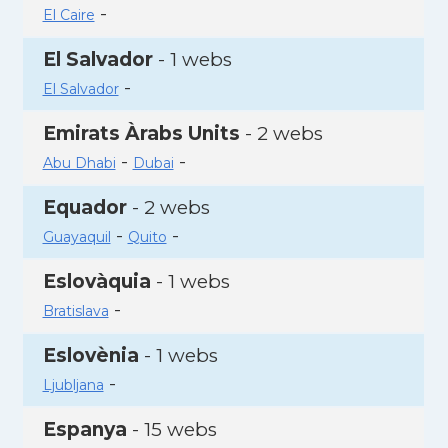
-
El Caire
El Salvador
- 1 webs
-
El Salvador
Emirats Àrabs Units
- 2 webs
-
-
Abu Dhabi
Dubai
Equador
- 2 webs
-
-
Guayaquil
Quito
Eslovàquia
- 1 webs
-
Bratislava
Eslovènia
- 1 webs
-
Ljubljana
Espanya
- 15 webs