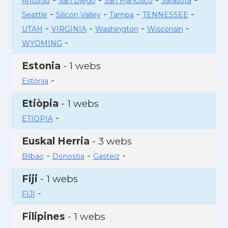
Antonio
San Diego
San Francisco
Sarasota
-
-
-
-
Seattle
Silicon Valley
Tampa
TENNESSEE
-
-
-
-
UTAH
VIRGINIA
Washington
Wisconsin
-
WYOMING
Estonia
- 1 webs
-
Estònia
Etiòpia
- 1 webs
-
ETIOPIA
Euskal Herria
- 3 webs
-
-
-
Bilbao
Donostia
Gasteiz
Fiji
- 1 webs
-
FIJI
Filipines
- 1 webs