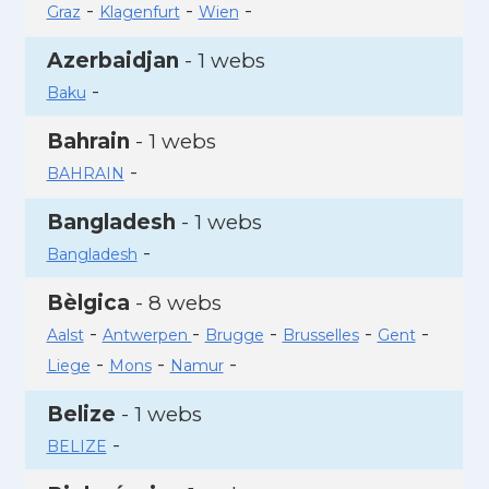
-
-
-
Graz
Klagenfurt
Wien
Azerbaidjan
- 1 webs
-
Baku
Bahrain
- 1 webs
-
BAHRAIN
Bangladesh
- 1 webs
-
Bangladesh
Bèlgica
- 8 webs
-
-
-
-
-
Aalst
Antwerpen
Brugge
Brusselles
Gent
-
-
-
Liege
Mons
Namur
Belize
- 1 webs
-
BELIZE