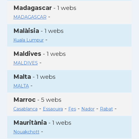
Madagascar
- 1 webs
-
MADAGASCAR
Malàisia
- 1 webs
-
Kuala Lumpur
Maldives
- 1 webs
-
MALDIVES
Malta
- 1 webs
-
MALTA
Marroc
- 5 webs
-
-
-
-
-
Casablanca
Essaouira
Fes
Nador
Rabat
Mauritània
- 1 webs
-
Nouakchott