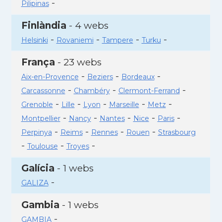
-
Pilipinas
Finlàndia
- 4 webs
-
-
-
-
Helsinki
Rovaniemi
Tampere
Turku
França
- 23 webs
-
-
-
Aix-en-Provence
Beziers
Bordeaux
-
-
-
Carcassonne
Chambéry
Clermont-Ferrand
-
-
-
-
-
Grenoble
Lille
Lyon
Marseille
Metz
-
-
-
-
-
Montpellier
Nancy
Nantes
Nice
Paris
-
-
-
-
Perpinya
Reims
Rennes
Rouen
Strasbourg
-
-
-
Toulouse
Troyes
Galícia
- 1 webs
-
GALIZA
Gambia
- 1 webs
-
GAMBIA