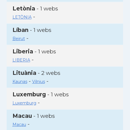
Letònia
- 1 webs
-
LETÒNIA
Líban
- 1 webs
-
Beirut
Liberia
- 1 webs
-
LIBERIA
Lituània
- 2 webs
-
-
Kaunas
Vilnius
Luxemburg
- 1 webs
-
Luxemburg
Macau
- 1 webs
-
Macau