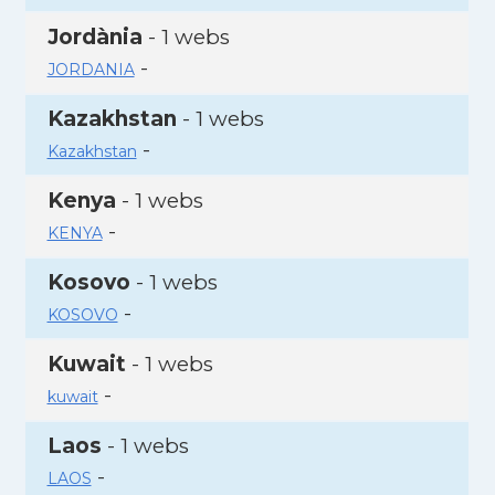
Jordània
- 1 webs
-
JORDANIA
Kazakhstan
- 1 webs
-
Kazakhstan
Kenya
- 1 webs
-
KENYA
Kosovo
- 1 webs
-
KOSOVO
Kuwait
- 1 webs
-
kuwait
Laos
- 1 webs
-
LAOS