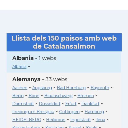
Llista dels
150
paisos amb web
de Catalansalmon
Albania
- 1 webs
-
Albania
Alemanya
- 33 webs
-
-
-
-
Aachen
Augsburg
Bad Homburg
Bayreuth
-
-
-
-
Berlin
Bonn
Braunschweig
Bremen
-
-
-
-
Darmstadt
Düsseldorf
Erfurt
Frankfurt
-
-
-
Freiburg im Breisgau
Gottingen
Hamburg
-
-
-
-
HEIDELBERG
Heilbronn
Ingolstadt
Jena
-
-
-
-
Kaiserslautern
Karlsruhe
Kassel
Koeln