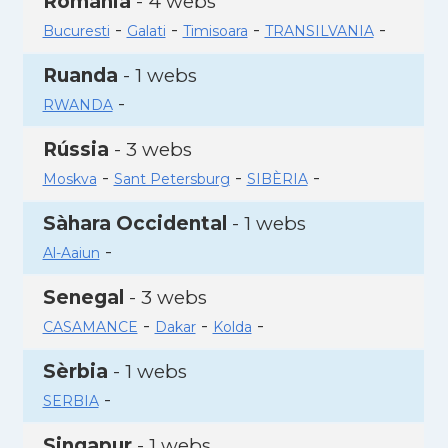
Romania
- 4 webs
-
-
-
-
Bucuresti
Galati
Timisoara
TRANSILVANIA
Ruanda
- 1 webs
-
RWANDA
Rússia
- 3 webs
-
-
-
Moskva
Sant Petersburg
SIBÈRIA
Sàhara Occidental
- 1 webs
-
Al-Aaiun
Senegal
- 3 webs
-
-
-
CASAMANCE
Dakar
Kolda
Sèrbia
- 1 webs
-
SERBIA
Singapur
- 1 webs