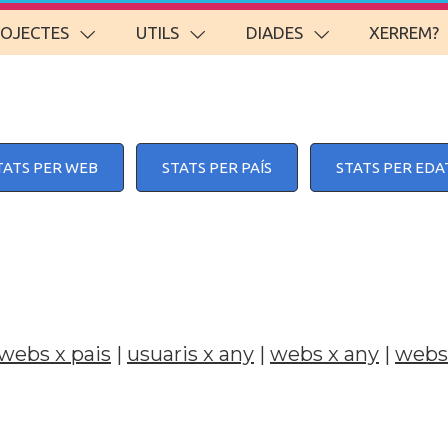
ROJECTES
UTILS
DIADES
XERREM?
TATS PER WEB
STATS PER PAÍS
STATS PER EDA
webs x pais
|
usuaris x any
|
webs x any
|
webs