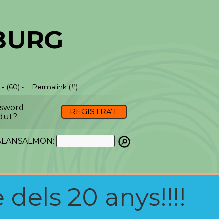
BURG
- (60) -
Permalink (#)
ssword
REGISTRA'T
dut?
ATALANSALMON:
 dels 20 anys!!!!