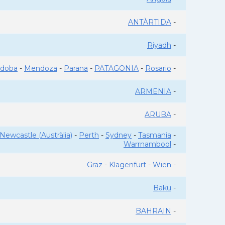
ANTÀRTIDA
-
Riyadh
-
rdoba
-
Mendoza
-
Parana
-
PATAGONIA
-
Rosario
-
ARMENIA
-
ARUBA
-
Newcastle (Austràlia)
-
Perth
-
Sydney
-
Tasmania
-
Warrnambool
-
Graz
-
Klagenfurt
-
Wien
-
Baku
-
BAHRAIN
-