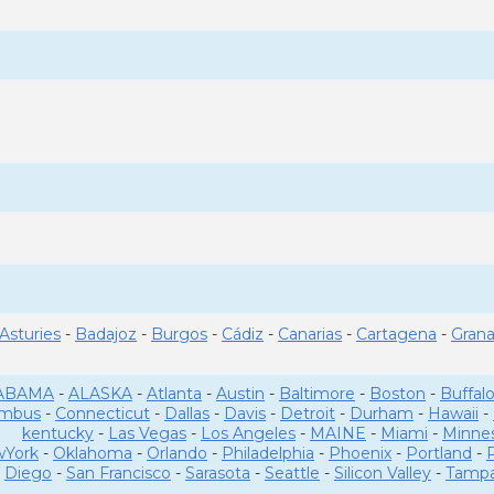
Asturies
-
Badajoz
-
Burgos
-
Cádiz
-
Canarias
-
Cartagena
-
Gran
ABAMA
-
ALASKA
-
Atlanta
-
Austin
-
Baltimore
-
Boston
-
Buffal
umbus
-
Connecticut
-
Dallas
-
Davis
-
Detroit
-
Durham
-
Hawaii
-
kentucky
-
Las Vegas
-
Los Angeles
-
MAINE
-
Miami
-
Minne
York
-
Oklahoma
-
Orlando
-
Philadelphia
-
Phoenix
-
Portland
-
Diego
-
San Francisco
-
Sarasota
-
Seattle
-
Silicon Valley
-
Tamp