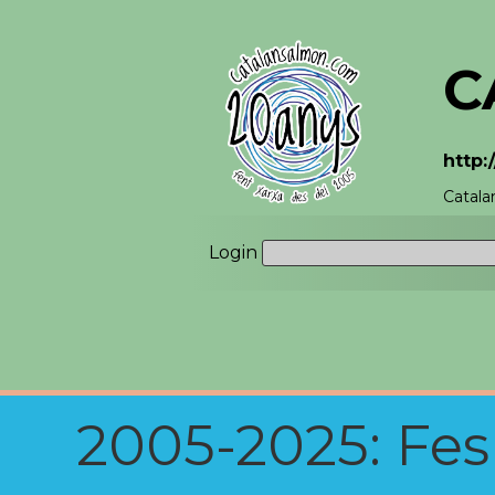
C
http
Catala
Login
2005-2025: Fes u