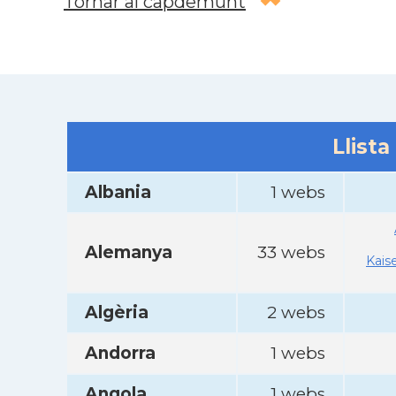
Tornar al capdemunt
Llista
Albania
1 webs
Alemanya
33 webs
Kais
Algèria
2 webs
Andorra
1 webs
Angola
1 webs