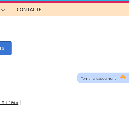
CONTACTE
TS
Tornar al capdemunt
 x mes
|