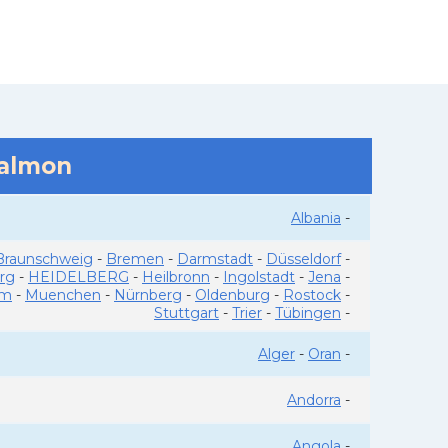
salmon
Albania
-
Braunschweig
-
Bremen
-
Darmstadt
-
Düsseldorf
-
rg
-
HEIDELBERG
-
Heilbronn
-
Ingolstadt
-
Jena
-
im
-
Muenchen
-
Nürnberg
-
Oldenburg
-
Rostock
-
Stuttgart
-
Trier
-
Tübingen
-
Alger
-
Oran
-
Andorra
-
Angola
-