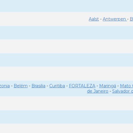
Aalst
-
Antwerpen
-
B
onia
-
Belém
-
Brasilia
-
Curitiba
-
FORTALEZA
-
Maringá
-
Mato 
de Janeiro
-
Salvador 