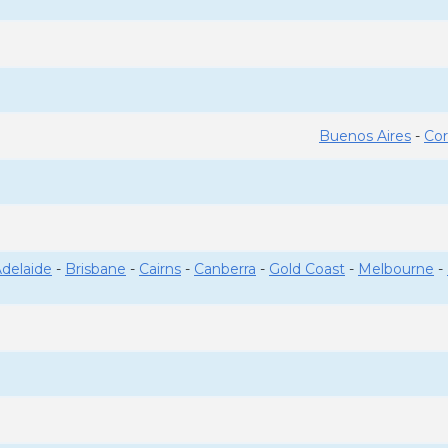
Buenos Aires
-
Co
delaide
-
Brisbane
-
Cairns
-
Canberra
-
Gold Coast
-
Melbourne
-