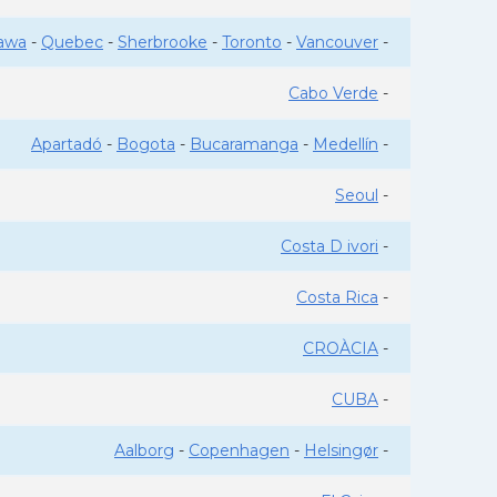
awa
-
Quebec
-
Sherbrooke
-
Toronto
-
Vancouver
-
Cabo Verde
-
Apartadó
-
Bogota
-
Bucaramanga
-
Medellín
-
Seoul
-
Costa D ivori
-
Costa Rica
-
CROÀCIA
-
CUBA
-
Aalborg
-
Copenhagen
-
Helsingør
-