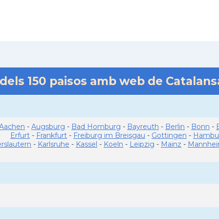
 dels
150
paisos amb web de Catalan
Aachen
-
Augsburg
-
Bad Homburg
-
Bayreuth
-
Berlin
-
Bonn
-
Erfurt
-
Frankfurt
-
Freiburg im Breisgau
-
Gottingen
-
Hambu
erslautern
-
Karlsruhe
-
Kassel
-
Koeln
-
Leipzig
-
Mainz
-
Mannhe