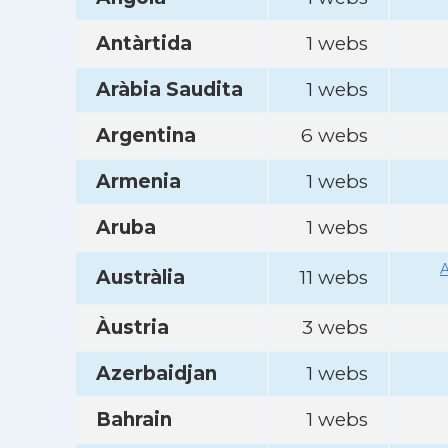
Antàrtida
1 webs
Aràbia Saudita
1 webs
Argentina
6 webs
Armenia
1 webs
Aruba
1 webs
A
Austràlia
11 webs
Àustria
3 webs
Azerbaidjan
1 webs
Bahrain
1 webs