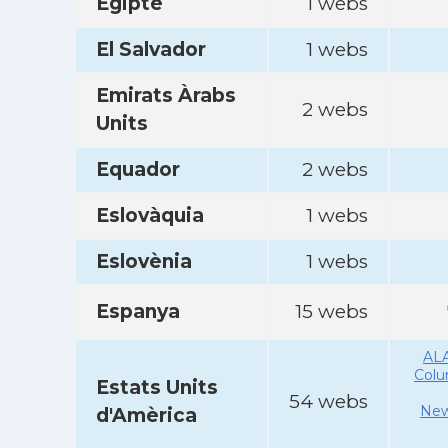
Egipte
1 webs
El Salvador
1 webs
Emirats Àrabs
2 webs
Units
Equador
2 webs
Eslovàquia
1 webs
Eslovènia
1 webs
Espanya
15 webs
AL
Col
Estats Units
54 webs
New
d'Amèrica