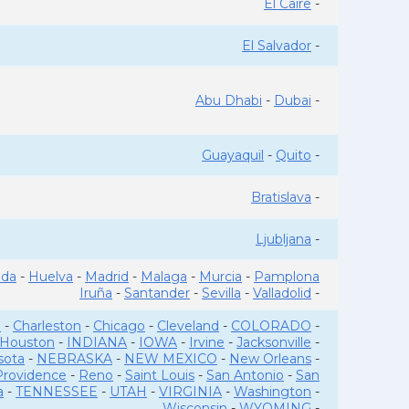
El Caire
-
El Salvador
-
Abu Dhabi
-
Dubai
-
Guayaquil
-
Quito
-
Bratislava
-
Ljubljana
-
ada
-
Huelva
-
Madrid
-
Malaga
-
Murcia
-
Pamplona
Iruña
-
Santander
-
Sevilla
-
Valladolid
-
o
-
Charleston
-
Chicago
-
Cleveland
-
COLORADO
-
Houston
-
INDIANA
-
IOWA
-
Irvine
-
Jacksonville
-
sota
-
NEBRASKA
-
NEW MEXICO
-
New Orleans
-
Providence
-
Reno
-
Saint Louis
-
San Antonio
-
San
a
-
TENNESSEE
-
UTAH
-
VIRGINIA
-
Washington
-
Wisconsin
-
WYOMING
-