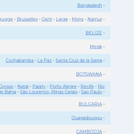
Bangladesh
-
rugge
-
Brusselles
-
Gent
-
Liege
-
Mons
-
Namur
-
BELIZE
-
Minsk
-
Cochabamba
-
La Paz
-
Santa Cruz de la Sierra
-
BOTSWANA
-
Grosso
-
Natal
-
Paraty
-
Porto Alegre
-
Recife
-
Rio
de Bahia
-
São Lourenço, Minas Gerais
-
Sao Paulo
-
BULGARIA
-
Ouagadougou
-
CAMBODJA
-