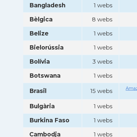
Bangladesh
1 webs
Bèlgica
8 webs
Belize
1 webs
Bielorússia
1 webs
Bolívia
3 webs
Botswana
1 webs
Amaz
Brasil
15 webs
Bulgària
1 webs
Burkina Faso
1 webs
Cambodja
1 webs