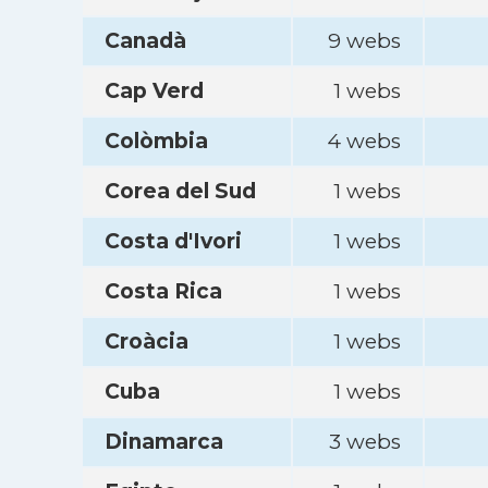
Canadà
9 webs
Cap Verd
1 webs
Colòmbia
4 webs
Corea del Sud
1 webs
Costa d'Ivori
1 webs
Costa Rica
1 webs
Croàcia
1 webs
Cuba
1 webs
Dinamarca
3 webs