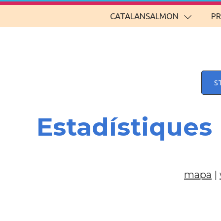
CATALANSALMON
P
S
Estadístiques
mapa
|