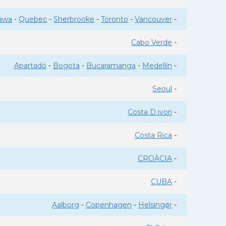
awa
-
Quebec
-
Sherbrooke
-
Toronto
-
Vancouver
-
Cabo Verde
-
Apartadó
-
Bogota
-
Bucaramanga
-
Medellín
-
Seoul
-
Costa D ivori
-
Costa Rica
-
CROÀCIA
-
CUBA
-
Aalborg
-
Copenhagen
-
Helsingør
-