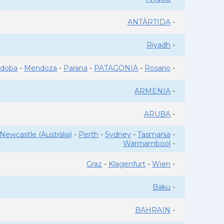
ANTÀRTIDA
-
Riyadh
-
rdoba
-
Mendoza
-
Parana
-
PATAGONIA
-
Rosario
-
ARMENIA
-
ARUBA
-
Newcastle (Austràlia)
-
Perth
-
Sydney
-
Tasmania
-
Warrnambool
-
Graz
-
Klagenfurt
-
Wien
-
Baku
-
BAHRAIN
-