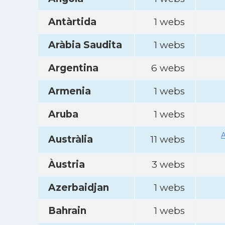
Antàrtida
1 webs
Aràbia Saudita
1 webs
Argentina
6 webs
Armenia
1 webs
Aruba
1 webs
A
Austràlia
11 webs
Àustria
3 webs
Azerbaidjan
1 webs
Bahrain
1 webs