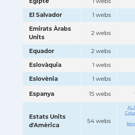
Egipte
1 webs
El Salvador
1 webs
Emirats Àrabs
2 webs
Units
Equador
2 webs
Eslovàquia
1 webs
Eslovènia
1 webs
Espanya
15 webs
AL
Col
Estats Units
54 webs
New
d'Amèrica