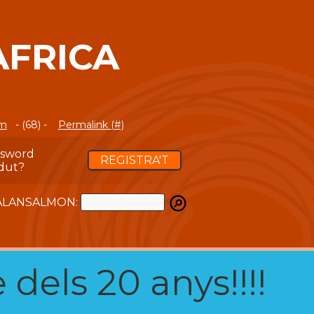
ÀFRICA
om
- (68) -
Permalink (#)
ssword
REGISTRA'T
dut?
ATALANSALMON:
 dels 20 anys!!!!