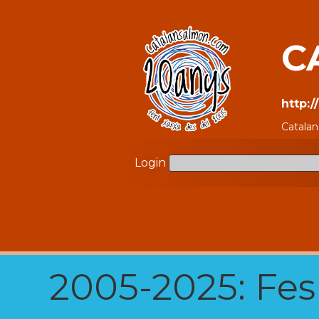
C
http:
Catalan
Login
2005-2025: Fes u