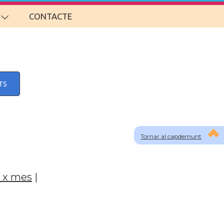
CONTACTE
TS
Tornar al capdemunt
 x mes
|