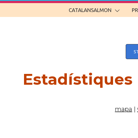
CATALANSALMON
P
S
Estadístiques
mapa
|