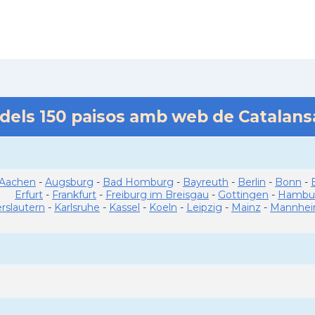
 dels
150
paisos amb web de Catalan
Aachen
-
Augsburg
-
Bad Homburg
-
Bayreuth
-
Berlin
-
Bonn
-
Erfurt
-
Frankfurt
-
Freiburg im Breisgau
-
Gottingen
-
Hambu
erslautern
-
Karlsruhe
-
Kassel
-
Koeln
-
Leipzig
-
Mainz
-
Mannhe