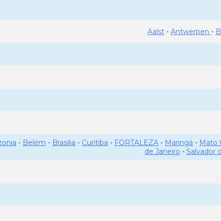
Aalst
-
Antwerpen
-
B
onia
-
Belém
-
Brasilia
-
Curitiba
-
FORTALEZA
-
Maringá
-
Mato 
de Janeiro
-
Salvador 