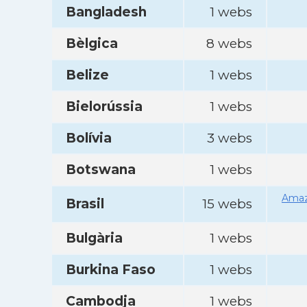
Bangladesh
1 webs
Bèlgica
8 webs
Belize
1 webs
Bielorússia
1 webs
Bolívia
3 webs
Botswana
1 webs
Amaz
Brasil
15 webs
Bulgària
1 webs
Burkina Faso
1 webs
Cambodja
1 webs