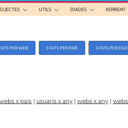
ROJECTES
UTILS
DIADES
XERREM?
TATS PER WEB
STATS PER PAÍS
STATS PER EDA
webs x pais
|
usuaris x any
|
webs x any
|
webs