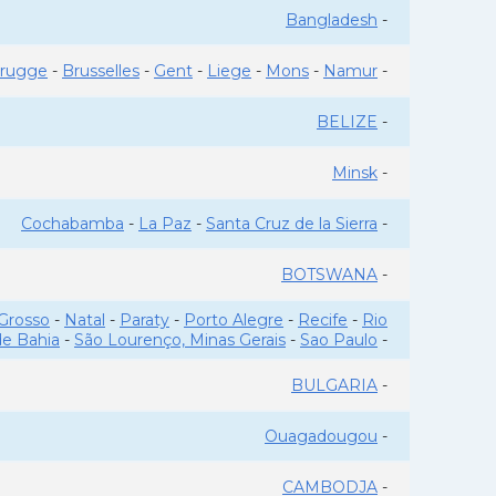
Bangladesh
-
rugge
-
Brusselles
-
Gent
-
Liege
-
Mons
-
Namur
-
BELIZE
-
Minsk
-
Cochabamba
-
La Paz
-
Santa Cruz de la Sierra
-
BOTSWANA
-
Grosso
-
Natal
-
Paraty
-
Porto Alegre
-
Recife
-
Rio
de Bahia
-
São Lourenço, Minas Gerais
-
Sao Paulo
-
BULGARIA
-
Ouagadougou
-
CAMBODJA
-