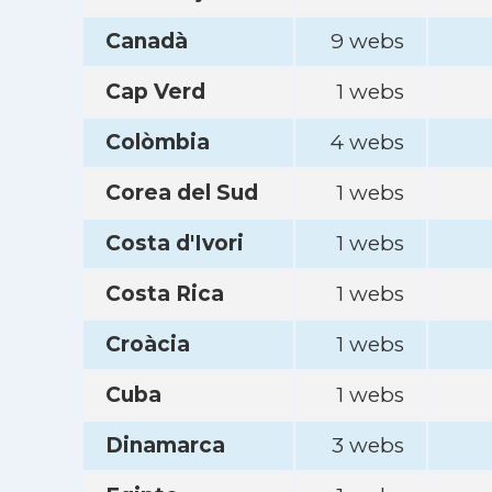
Canadà
9 webs
Cap Verd
1 webs
Colòmbia
4 webs
Corea del Sud
1 webs
Costa d'Ivori
1 webs
Costa Rica
1 webs
Croàcia
1 webs
Cuba
1 webs
Dinamarca
3 webs