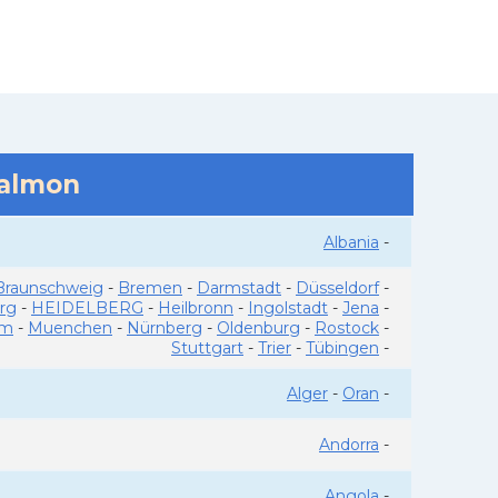
salmon
Albania
-
Braunschweig
-
Bremen
-
Darmstadt
-
Düsseldorf
-
rg
-
HEIDELBERG
-
Heilbronn
-
Ingolstadt
-
Jena
-
im
-
Muenchen
-
Nürnberg
-
Oldenburg
-
Rostock
-
Stuttgart
-
Trier
-
Tübingen
-
Alger
-
Oran
-
Andorra
-
Angola
-