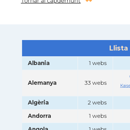
Tornar al capdemunt
Llista
Albania
1 webs
Alemanya
33 webs
Kais
Algèria
2 webs
Andorra
1 webs
Angola
1 webs