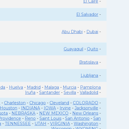
El Caire
-
El Salvador
-
Abu Dhabi
-
Dubai
-
Guayaquil
-
Quito
-
Bratislava
-
Ljubljana
-
ada
-
Huelva
-
Madrid
-
Malaga
-
Murcia
-
Pamplona
Iruña
-
Santander
-
Sevilla
-
Valladolid
-
o
-
Charleston
-
Chicago
-
Cleveland
-
COLORADO
-
Houston
-
INDIANA
-
IOWA
-
Irvine
-
Jacksonville
-
sota
-
NEBRASKA
-
NEW MEXICO
-
New Orleans
-
Providence
-
Reno
-
Saint Louis
-
San Antonio
-
San
a
-
TENNESSEE
-
UTAH
-
VIRGINIA
-
Washington
-
Wisconsin
-
WYOMING
-