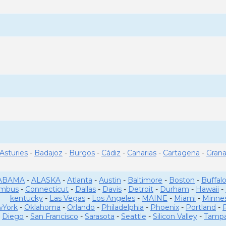
Asturies
-
Badajoz
-
Burgos
-
Cádiz
-
Canarias
-
Cartagena
-
Gran
ABAMA
-
ALASKA
-
Atlanta
-
Austin
-
Baltimore
-
Boston
-
Buffal
umbus
-
Connecticut
-
Dallas
-
Davis
-
Detroit
-
Durham
-
Hawaii
-
kentucky
-
Las Vegas
-
Los Angeles
-
MAINE
-
Miami
-
Minne
York
-
Oklahoma
-
Orlando
-
Philadelphia
-
Phoenix
-
Portland
-
Diego
-
San Francisco
-
Sarasota
-
Seattle
-
Silicon Valley
-
Tamp