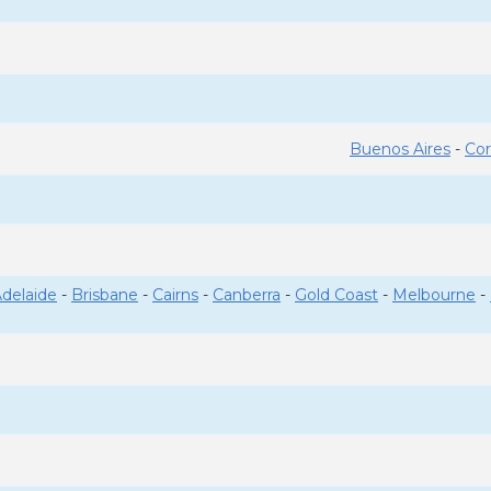
Buenos Aires
-
Co
delaide
-
Brisbane
-
Cairns
-
Canberra
-
Gold Coast
-
Melbourne
-