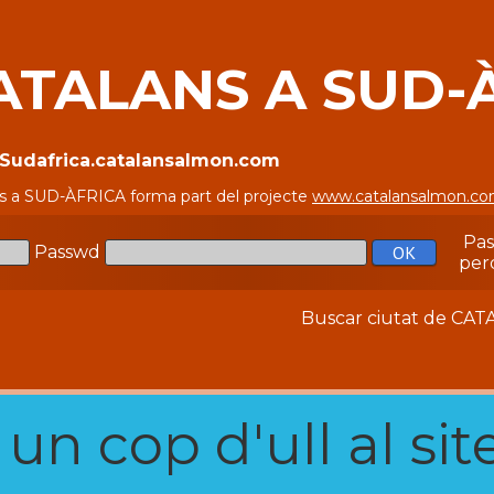
ATALANS A SUD-
//Sudafrica.catalansalmon.com
s a SUD-ÀFRICA forma part del projecte
www.catalansalmon.c
Pa
Passwd
per
Buscar ciutat de C
n cop d'ull al site