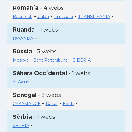
Romania
- 4 webs
-
-
-
-
Bucuresti
Galati
Timisoara
TRANSILVANIA
Ruanda
- 1 webs
-
RWANDA
Rússia
- 3 webs
-
-
-
Moskva
Sant Petersburg
SIBÈRIA
Sàhara Occidental
- 1 webs
-
Al-Aaiun
Senegal
- 3 webs
-
-
-
CASAMANCE
Dakar
Kolda
Sèrbia
- 1 webs
-
SERBIA