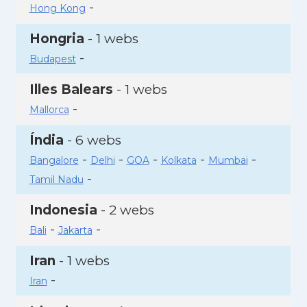
-
Hong Kong
Hongria
- 1 webs
-
Budapest
Illes Balears
- 1 webs
-
Mallorca
Índia
- 6 webs
-
-
-
-
-
Bangalore
Delhi
GOA
Kolkata
Mumbai
-
Tamil Nadu
Indonesia
- 2 webs
-
-
Bali
Jakarta
Iran
- 1 webs
-
Iran