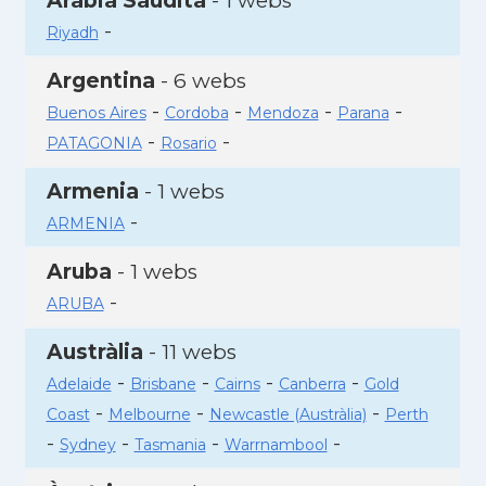
Aràbia Saudita
- 1 webs
-
Riyadh
Argentina
- 6 webs
-
-
-
-
Buenos Aires
Cordoba
Mendoza
Parana
-
-
PATAGONIA
Rosario
Armenia
- 1 webs
-
ARMENIA
Aruba
- 1 webs
-
ARUBA
Austràlia
- 11 webs
-
-
-
-
Adelaide
Brisbane
Cairns
Canberra
Gold
-
-
-
Coast
Melbourne
Newcastle (Austràlia)
Perth
-
-
-
-
Sydney
Tasmania
Warrnambool