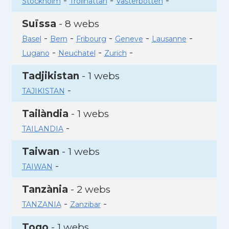
-
-
-
Stockholm
Trollhattan
Vasterbotten
Suïssa
- 8 webs
-
-
-
-
-
Basel
Bern
Fribourg
Geneve
Lausanne
-
-
-
Lugano
Neuchatel
Zurich
Tadjikistan
- 1 webs
-
TAJIKISTAN
Tailàndia
- 1 webs
-
TAILANDIA
Taiwan
- 1 webs
-
TAIWAN
Tanzània
- 2 webs
-
-
TANZANIA
Zanzibar
Togo
- 1 webs