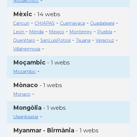
-
Nouakchott
Mèxic
- 14 webs
-
-
-
-
Cancun
CHIAPAS
Cuernavaca
Guadalajara
-
-
-
-
-
Leon
Mérida
Mexico
Monterrey
Puebla
-
-
-
-
Querétaro
SanLuisPotosí
Tijuana
Veracruz
-
Villahermosa
Moçambic
- 1 webs
-
Mozambic
Mònaco
- 1 webs
-
Monaco
Mongòlia
- 1 webs
-
Ulaanbaatar
Myanmar - Birmània
- 1 webs