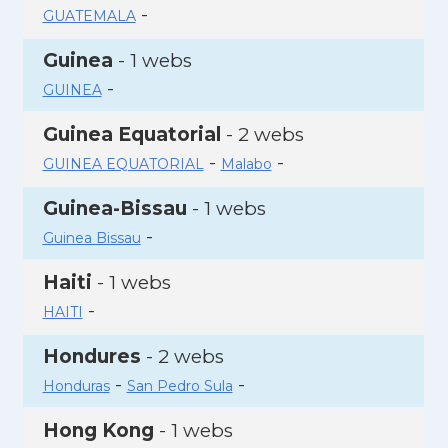
-
GUATEMALA
Guinea
- 1 webs
-
GUINEA
Guinea Equatorial
- 2 webs
-
-
GUINEA EQUATORIAL
Malabo
Guinea-Bissau
- 1 webs
-
Guinea Bissau
Haiti
- 1 webs
-
HAITI
Hondures
- 2 webs
-
-
Honduras
San Pedro Sula
Hong Kong
- 1 webs