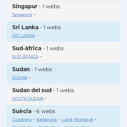
Singapur
- 1 webs
-
Singapore
Sri Lanka
- 1 webs
-
SRI LANKA
Sud-àfrica
- 1 webs
-
SUD-ÂFRICA
Sudan
- 1 webs
-
SUDAN
Sudan del sud
- 1 webs
-
SOUTH SUDAN
Suècia
- 6 webs
-
-
-
Goteborg
Karlskrona
Luleå (Norrland)