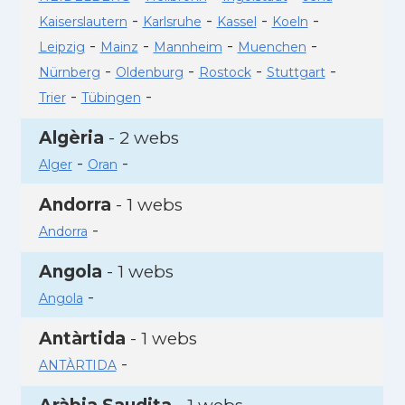
-
-
-
-
Kaiserslautern
Karlsruhe
Kassel
Koeln
-
-
-
-
Leipzig
Mainz
Mannheim
Muenchen
-
-
-
-
Nürnberg
Oldenburg
Rostock
Stuttgart
-
-
Trier
Tübingen
Algèria
- 2 webs
-
-
Alger
Oran
Andorra
- 1 webs
-
Andorra
Angola
- 1 webs
-
Angola
Antàrtida
- 1 webs
-
ANTÀRTIDA