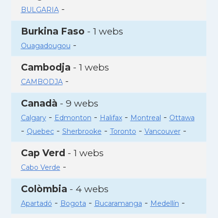
-
BULGARIA
Burkina Faso
- 1 webs
-
Ouagadougou
Cambodja
- 1 webs
-
CAMBODJA
Canadà
- 9 webs
-
-
-
-
Calgary
Edmonton
Halifax
Montreal
Ottawa
-
-
-
-
-
Quebec
Sherbrooke
Toronto
Vancouver
Cap Verd
- 1 webs
-
Cabo Verde
Colòmbia
- 4 webs
-
-
-
-
Apartadó
Bogota
Bucaramanga
Medellín