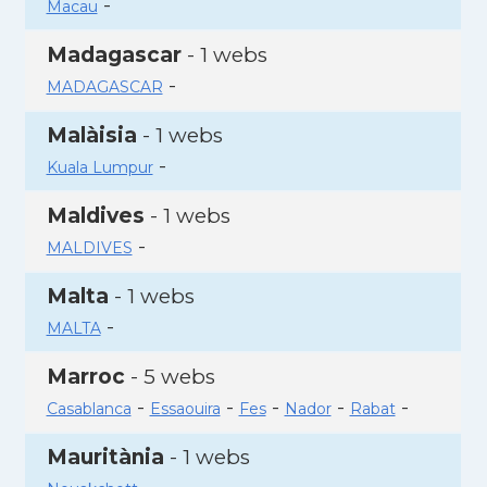
-
Macau
Madagascar
- 1 webs
-
MADAGASCAR
Malàisia
- 1 webs
-
Kuala Lumpur
Maldives
- 1 webs
-
MALDIVES
Malta
- 1 webs
-
MALTA
Marroc
- 5 webs
-
-
-
-
-
Casablanca
Essaouira
Fes
Nador
Rabat
Mauritània
- 1 webs