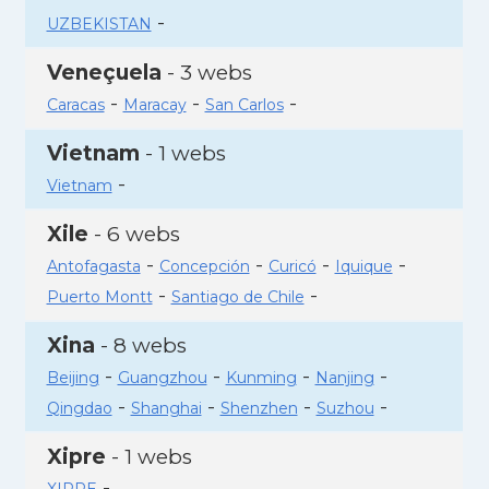
-
UZBEKISTAN
Veneçuela
- 3 webs
-
-
-
Caracas
Maracay
San Carlos
Vietnam
- 1 webs
-
Vietnam
Xile
- 6 webs
-
-
-
-
Antofagasta
Concepción
Curicó
Iquique
-
-
Puerto Montt
Santiago de Chile
Xina
- 8 webs
-
-
-
-
Beijing
Guangzhou
Kunming
Nanjing
-
-
-
-
Qingdao
Shanghai
Shenzhen
Suzhou
Xipre
- 1 webs
-