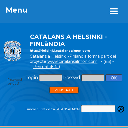
Menu
Menu
CATALANS A HELSINKI -
FINLàNDIA
http://Helsinki.catalansalmon.com
Catalans a Helsinki -Finlàndia forma part del
projecte
www.catalansalmon.com
- (83) -
Permalink (#)
Login
Passwd
Password
perdut?
REGISTRA'T
Buscar ciutat de CATALANSALMON: