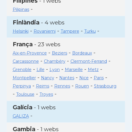
Filipines
- 1 webs
-
Pilipinas
Finlàndia
- 4 webs
-
-
-
-
Helsinki
Rovaniemi
Tampere
Turku
França
- 23 webs
-
-
-
Aix-en-Provence
Beziers
Bordeaux
-
-
-
Carcassonne
Chambéry
Clermont-Ferrand
-
-
-
-
-
Grenoble
Lille
Lyon
Marseille
Metz
-
-
-
-
-
Montpellier
Nancy
Nantes
Nice
Paris
-
-
-
-
Perpinya
Reims
Rennes
Rouen
Strasbourg
-
-
-
Toulouse
Troyes
Galícia
- 1 webs
-
GALIZA
Gambia
- 1 webs