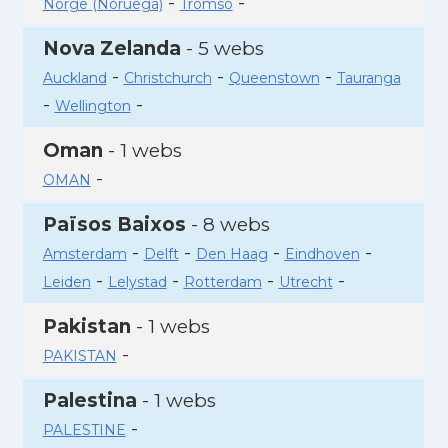
-
-
Norge (Noruega)
Tromso
Nova Zelanda
- 5 webs
-
-
-
Auckland
Christchurch
Queenstown
Tauranga
-
-
Wellington
Oman
- 1 webs
-
OMAN
Països Baixos
- 8 webs
-
-
-
-
Amsterdam
Delft
Den Haag
Eindhoven
-
-
-
-
Leiden
Lelystad
Rotterdam
Utrecht
Pakistan
- 1 webs
-
PAKISTAN
Palestina
- 1 webs
-
PALESTINE