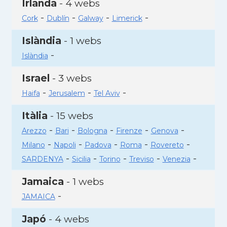
Irlanda
- 4 webs
-
-
-
-
Cork
Dublín
Galway
Limerick
Islàndia
- 1 webs
-
Islàndia
Israel
- 3 webs
-
-
-
Haifa
Jerusalem
Tel Aviv
Itàlia
- 15 webs
-
-
-
-
-
Arezzo
Bari
Bologna
Firenze
Genova
-
-
-
-
-
Milano
Napoli
Padova
Roma
Rovereto
-
-
-
-
-
SARDENYA
Sicilia
Torino
Treviso
Venezia
Jamaica
- 1 webs
-
JAMAICA
Japó
- 4 webs