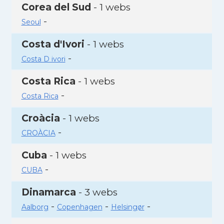
Corea del Sud
- 1 webs
-
Seoul
Costa d'Ivori
- 1 webs
-
Costa D ivori
Costa Rica
- 1 webs
-
Costa Rica
Croàcia
- 1 webs
-
CROÀCIA
Cuba
- 1 webs
-
CUBA
Dinamarca
- 3 webs
-
-
-
Aalborg
Copenhagen
Helsingør