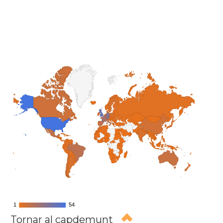
1
1
54
54
Tornar al capdemunt