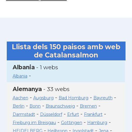
Llista dels
150
paisos amb web
de Catalansalmon
Albania
- 1 webs
-
Albania
Alemanya
- 33 webs
-
-
-
-
Aachen
Augsburg
Bad Homburg
Bayreuth
-
-
-
-
Berlin
Bonn
Braunschweig
Bremen
-
-
-
-
Darmstadt
Düsseldorf
Erfurt
Frankfurt
-
-
-
Freiburg im Breisgau
Gottingen
Hamburg
-
-
-
-
HEIDELBERG
Heilbronn
Ingolstadt
Jena