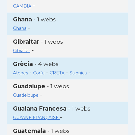
-
GAMBIA
Ghana
- 1 webs
-
Ghana
Gibraltar
- 1 webs
-
Gibraltar
Grècia
- 4 webs
-
-
-
-
Atenes
Corfu
CRETA
Salonica
Guadalupe
- 1 webs
-
Guadeloupe
Guaiana Francesa
- 1 webs
-
GUYANE FRANÇAISE
Guatemala
- 1 webs