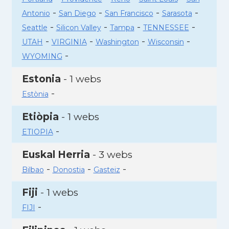
-
-
-
-
Antonio
San Diego
San Francisco
Sarasota
-
-
-
-
Seattle
Silicon Valley
Tampa
TENNESSEE
-
-
-
-
UTAH
VIRGINIA
Washington
Wisconsin
-
WYOMING
Estonia
- 1 webs
-
Estònia
Etiòpia
- 1 webs
-
ETIOPIA
Euskal Herria
- 3 webs
-
-
-
Bilbao
Donostia
Gasteiz
Fiji
- 1 webs
-
FIJI