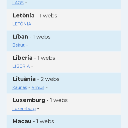
-
LAOS
Letònia
- 1 webs
-
LETÒNIA
Líban
- 1 webs
-
Beirut
Liberia
- 1 webs
-
LIBERIA
Lituània
- 2 webs
-
-
Kaunas
Vilnius
Luxemburg
- 1 webs
-
Luxemburg
Macau
- 1 webs