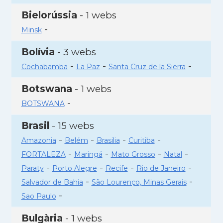
Bielorússia
- 1 webs
-
Minsk
Bolívia
- 3 webs
-
-
-
Cochabamba
La Paz
Santa Cruz de la Sierra
Botswana
- 1 webs
-
BOTSWANA
Brasil
- 15 webs
-
-
-
-
Amazonia
Belém
Brasilia
Curitiba
-
-
-
-
FORTALEZA
Maringá
Mato Grosso
Natal
-
-
-
-
Paraty
Porto Alegre
Recife
Rio de Janeiro
-
-
Salvador de Bahia
São Lourenço, Minas Gerais
-
Sao Paulo
Bulgària
- 1 webs