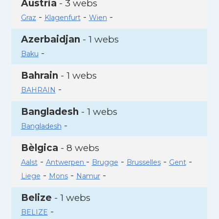
Àustria
- 3 webs
-
-
-
Graz
Klagenfurt
Wien
Azerbaidjan
- 1 webs
-
Baku
Bahrain
- 1 webs
-
BAHRAIN
Bangladesh
- 1 webs
-
Bangladesh
Bèlgica
- 8 webs
-
-
-
-
-
Aalst
Antwerpen
Brugge
Brusselles
Gent
-
-
-
Liege
Mons
Namur
Belize
- 1 webs
-
BELIZE