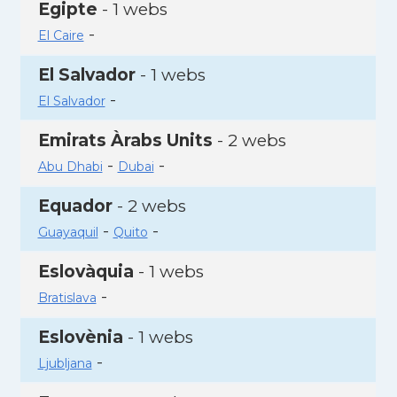
Egipte
- 1 webs
-
El Caire
El Salvador
- 1 webs
-
El Salvador
Emirats Àrabs Units
- 2 webs
-
-
Abu Dhabi
Dubai
Equador
- 2 webs
-
-
Guayaquil
Quito
Eslovàquia
- 1 webs
-
Bratislava
Eslovènia
- 1 webs
-
Ljubljana