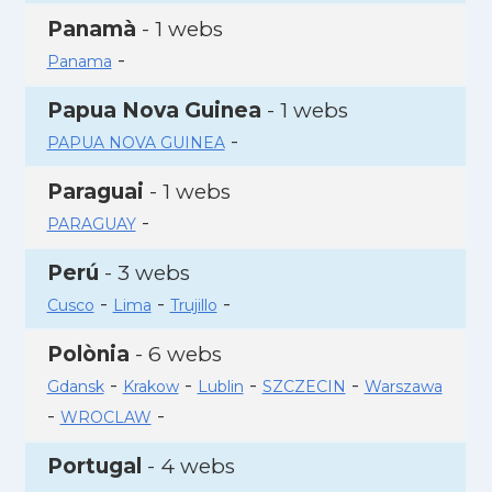
Panamà
- 1 webs
-
Panama
Papua Nova Guinea
- 1 webs
-
PAPUA NOVA GUINEA
Paraguai
- 1 webs
-
PARAGUAY
Perú
- 3 webs
-
-
-
Cusco
Lima
Trujillo
Polònia
- 6 webs
-
-
-
-
Gdansk
Krakow
Lublin
SZCZECIN
Warszawa
-
-
WROCLAW
Portugal
- 4 webs