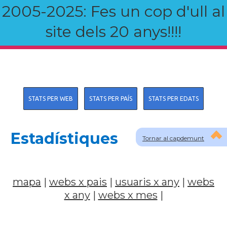
2005-2025: Fes un cop d'ull al
site dels 20 anys!!!!
STATS PER WEB
STATS PER PAÍS
STATS PER EDATS
Estadístiques
Tornar al capdemunt
mapa
|
webs x pais
|
usuaris x any
|
webs
x any
|
webs x mes
|