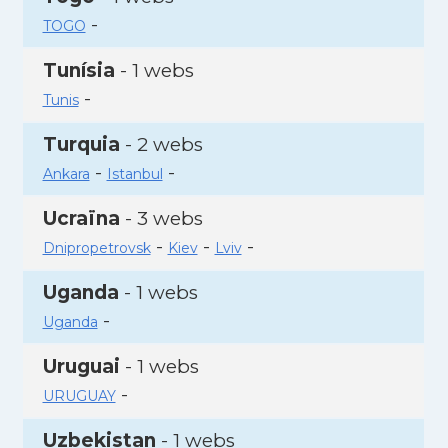
-
TOGO
Tunísia
- 1 webs
-
Tunis
Turquia
- 2 webs
-
-
Ankara
Istanbul
Ucraïna
- 3 webs
-
-
-
Dnipropetrovsk
Kiev
Lviv
Uganda
- 1 webs
-
Uganda
Uruguai
- 1 webs
-
URUGUAY
Uzbekistan
- 1 webs