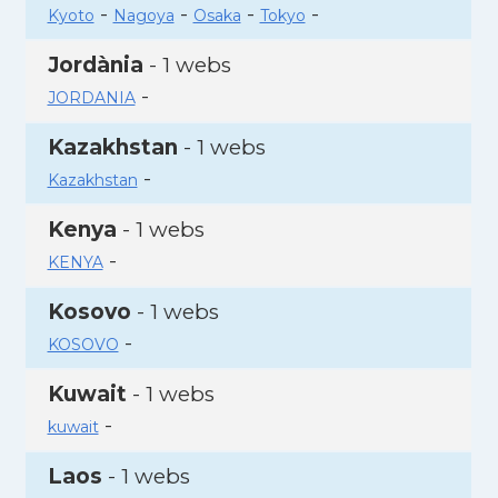
-
-
-
-
Kyoto
Nagoya
Osaka
Tokyo
Jordània
- 1 webs
-
JORDANIA
Kazakhstan
- 1 webs
-
Kazakhstan
Kenya
- 1 webs
-
KENYA
Kosovo
- 1 webs
-
KOSOVO
Kuwait
- 1 webs
-
kuwait
Laos
- 1 webs