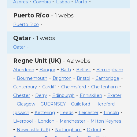
-
-
-
-
Azores
Coimbra
Lisboa
Porto
Puerto Rico
- 1 webs
-
Puerto Rico
Qatar
- 1 webs
-
Qatar
Regne Unit (UK)
- 42 webs
-
-
-
-
Aberdeen
Bangor
Bath
Belfast
Birmingham
-
-
-
-
-
Bournemouth
Brighton
Bristol
Cambridge
-
-
-
-
Canterbury
Cardiff
Chelmsford
Cheltenham
-
-
-
-
Chester
Derry
Edinburgh
Enniskillen
Exeter
-
-
-
-
-
Glasgow
GUERNSEY
Guildford
Hereford
-
-
-
-
-
Ipswich
Kettering
Leeds
Leicester
Lincoln
-
-
-
Liverpool
London
Manchester
Milton Keynes
-
-
-
-
Newcastle (UK)
Nottingham
Oxford