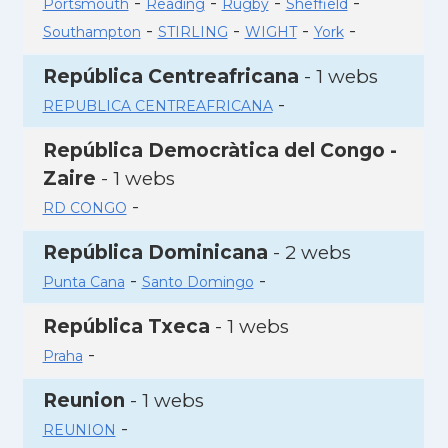
-
-
-
-
Portsmouth
Reading
Rugby
Sheffield
-
-
-
-
Southampton
STIRLING
WIGHT
York
República Centreafricana
- 1 webs
-
REPUBLICA CENTREAFRICANA
República Democràtica del Congo -
Zaire
- 1 webs
-
RD CONGO
República Dominicana
- 2 webs
-
-
Punta Cana
Santo Domingo
República Txeca
- 1 webs
-
Praha
Reunion
- 1 webs
-
REUNION