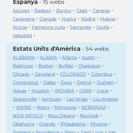
Espanya
- 15 webs
-
-
-
-
-
Asturies
Badajoz
Burgos
Cádiz
Canarias
-
-
-
-
-
Cartagena
Granada
Huelva
Madrid
Malaga
-
-
-
-
Murcia
Pamplona Iruña
Santander
Sevilla
-
Valladolid
Estats Units d'Amèrica
- 54 webs
-
-
-
-
ALABAMA
ALASKA
Atlanta
Austin
-
-
-
-
Baltimore
Boston
Buffalo
Charleston
-
-
-
-
Chicago
Cleveland
COLORADO
Columbus
-
-
-
-
-
Connecticut
Dallas
Davis
Detroit
Durham
-
-
-
-
-
Hawaii
Houston
INDIANA
IOWA
Irvine
-
-
-
Jacksonville
kentucky
Las Vegas
Los Angeles
-
-
-
-
-
MAINE
Miami
Minnesota
NEBRASKA
-
-
-
NEW MEXICO
New Orleans
NewYork
-
-
-
-
Oklahoma
Orlando
Philadelphia
Phoenix
-
-
-
-
Portland
Providence
Reno
Saint Louis
San