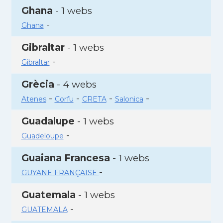
Ghana
- 1 webs
-
Ghana
Gibraltar
- 1 webs
-
Gibraltar
Grècia
- 4 webs
-
-
-
-
Atenes
Corfu
CRETA
Salonica
Guadalupe
- 1 webs
-
Guadeloupe
Guaiana Francesa
- 1 webs
-
GUYANE FRANÇAISE
Guatemala
- 1 webs
-
GUATEMALA