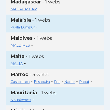
Madagascar
- 1 webs
-
MADAGASCAR
Malàisia
- 1 webs
-
Kuala Lumpur
Maldives
- 1 webs
-
MALDIVES
Malta
- 1 webs
-
MALTA
Marroc
- 5 webs
-
-
-
-
-
Casablanca
Essaouira
Fes
Nador
Rabat
Mauritània
- 1 webs
-
Nouakchott