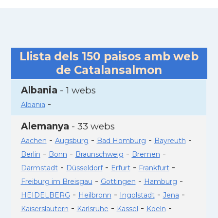
Llista dels
150
paisos amb web
de Catalansalmon
Albania
- 1 webs
-
Albania
Alemanya
- 33 webs
-
-
-
-
Aachen
Augsburg
Bad Homburg
Bayreuth
-
-
-
-
Berlin
Bonn
Braunschweig
Bremen
-
-
-
-
Darmstadt
Düsseldorf
Erfurt
Frankfurt
-
-
-
Freiburg im Breisgau
Gottingen
Hamburg
-
-
-
-
HEIDELBERG
Heilbronn
Ingolstadt
Jena
-
-
-
-
Kaiserslautern
Karlsruhe
Kassel
Koeln