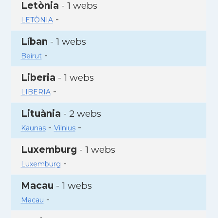
Letònia
- 1 webs
-
LETÒNIA
Líban
- 1 webs
-
Beirut
Liberia
- 1 webs
-
LIBERIA
Lituània
- 2 webs
-
-
Kaunas
Vilnius
Luxemburg
- 1 webs
-
Luxemburg
Macau
- 1 webs
-
Macau