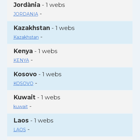
Jordània
- 1 webs
-
JORDANIA
Kazakhstan
- 1 webs
-
Kazakhstan
Kenya
- 1 webs
-
KENYA
Kosovo
- 1 webs
-
KOSOVO
Kuwait
- 1 webs
-
kuwait
Laos
- 1 webs
-
LAOS