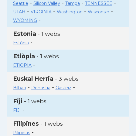
-
-
-
-
Seattle
Silicon Valley
Tampa
TENNESSEE
-
-
-
-
UTAH
VIRGINIA
Washington
Wisconsin
-
WYOMING
Estonia
- 1 webs
-
Estònia
Etiòpia
- 1 webs
-
ETIOPIA
Euskal Herria
- 3 webs
-
-
-
Bilbao
Donostia
Gasteiz
Fiji
- 1 webs
-
FIJI
Filipines
- 1 webs
-
Pilipinas