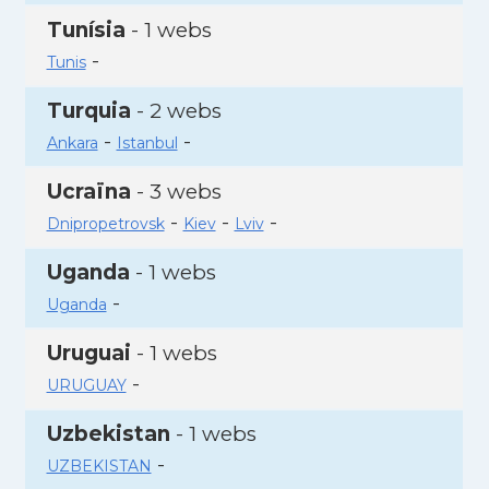
Tunísia
- 1 webs
-
Tunis
Turquia
- 2 webs
-
-
Ankara
Istanbul
Ucraïna
- 3 webs
-
-
-
Dnipropetrovsk
Kiev
Lviv
Uganda
- 1 webs
-
Uganda
Uruguai
- 1 webs
-
URUGUAY
Uzbekistan
- 1 webs
-
UZBEKISTAN