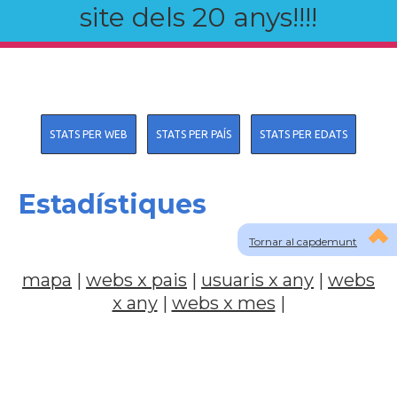
site dels 20 anys!!!!
STATS PER WEB
STATS PER PAÍS
STATS PER EDATS
Estadístiques
Tornar al capdemunt
mapa
|
webs x pais
|
usuaris x any
|
webs
x any
|
webs x mes
|