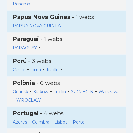
-
Panama
Papua Nova Guinea
- 1 webs
-
PAPUA NOVA GUINEA
Paraguai
- 1 webs
-
PARAGUAY
Perú
- 3 webs
-
-
-
Cusco
Lima
Trujillo
Polònia
- 6 webs
-
-
-
-
Gdansk
Krakow
Lublin
SZCZECIN
Warszawa
-
-
WROCLAW
Portugal
- 4 webs
-
-
-
-
Azores
Coimbra
Lisboa
Porto