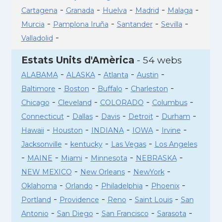
-
-
-
-
-
Cartagena
Granada
Huelva
Madrid
Malaga
-
-
-
-
Murcia
Pamplona Iruña
Santander
Sevilla
-
Valladolid
Estats Units d'Amèrica
- 54 webs
-
-
-
-
ALABAMA
ALASKA
Atlanta
Austin
-
-
-
-
Baltimore
Boston
Buffalo
Charleston
-
-
-
-
Chicago
Cleveland
COLORADO
Columbus
-
-
-
-
-
Connecticut
Dallas
Davis
Detroit
Durham
-
-
-
-
-
Hawaii
Houston
INDIANA
IOWA
Irvine
-
-
-
Jacksonville
kentucky
Las Vegas
Los Angeles
-
-
-
-
-
MAINE
Miami
Minnesota
NEBRASKA
-
-
-
NEW MEXICO
New Orleans
NewYork
-
-
-
-
Oklahoma
Orlando
Philadelphia
Phoenix
-
-
-
-
Portland
Providence
Reno
Saint Louis
San
-
-
-
-
Antonio
San Diego
San Francisco
Sarasota