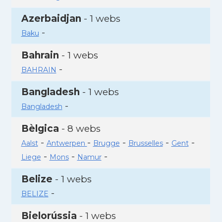
Azerbaidjan
- 1 webs
-
Baku
Bahrain
- 1 webs
-
BAHRAIN
Bangladesh
- 1 webs
-
Bangladesh
Bèlgica
- 8 webs
-
-
-
-
-
Aalst
Antwerpen
Brugge
Brusselles
Gent
-
-
-
Liege
Mons
Namur
Belize
- 1 webs
-
BELIZE
Bielorússia
- 1 webs