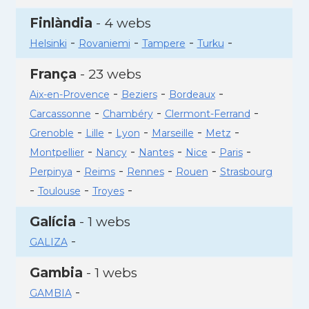
Finlàndia
- 4 webs
-
-
-
-
Helsinki
Rovaniemi
Tampere
Turku
França
- 23 webs
-
-
-
Aix-en-Provence
Beziers
Bordeaux
-
-
-
Carcassonne
Chambéry
Clermont-Ferrand
-
-
-
-
-
Grenoble
Lille
Lyon
Marseille
Metz
-
-
-
-
-
Montpellier
Nancy
Nantes
Nice
Paris
-
-
-
-
Perpinya
Reims
Rennes
Rouen
Strasbourg
-
-
-
Toulouse
Troyes
Galícia
- 1 webs
-
GALIZA
Gambia
- 1 webs
-
GAMBIA