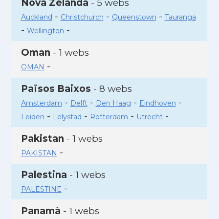
Nova Zelanda
- 5 webs
-
-
-
Auckland
Christchurch
Queenstown
Tauranga
-
-
Wellington
Oman
- 1 webs
-
OMAN
Països Baixos
- 8 webs
-
-
-
-
Amsterdam
Delft
Den Haag
Eindhoven
-
-
-
-
Leiden
Lelystad
Rotterdam
Utrecht
Pakistan
- 1 webs
-
PAKISTAN
Palestina
- 1 webs
-
PALESTINE
Panamà
- 1 webs