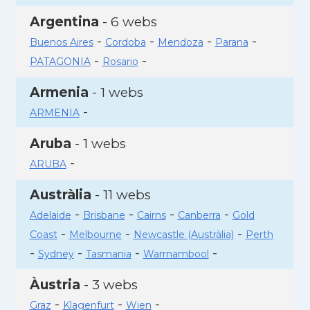
Argentina
- 6 webs
-
-
-
-
Buenos Aires
Cordoba
Mendoza
Parana
-
-
PATAGONIA
Rosario
Armenia
- 1 webs
-
ARMENIA
Aruba
- 1 webs
-
ARUBA
Austràlia
- 11 webs
-
-
-
-
Adelaide
Brisbane
Cairns
Canberra
Gold
-
-
-
Coast
Melbourne
Newcastle (Austràlia)
Perth
-
-
-
-
Sydney
Tasmania
Warrnambool
Àustria
- 3 webs
-
-
-
Graz
Klagenfurt
Wien