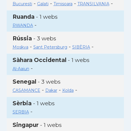
-
-
-
-
Bucuresti
Galati
Timisoara
TRANSILVANIA
Ruanda
- 1 webs
-
RWANDA
Rússia
- 3 webs
-
-
-
Moskva
Sant Petersburg
SIBÈRIA
Sàhara Occidental
- 1 webs
-
Al-Aaiun
Senegal
- 3 webs
-
-
-
CASAMANCE
Dakar
Kolda
Sèrbia
- 1 webs
-
SERBIA
Singapur
- 1 webs