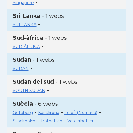
-
Singapore
Sri Lanka
- 1 webs
-
SRI LANKA
Sud-àfrica
- 1 webs
-
SUD-ÂFRICA
Sudan
- 1 webs
-
SUDAN
Sudan del sud
- 1 webs
-
SOUTH SUDAN
Suècia
- 6 webs
-
-
-
Goteborg
Karlskrona
Luleå (Norrland)
-
-
-
Stockholm
Trollhattan
Vasterbotten