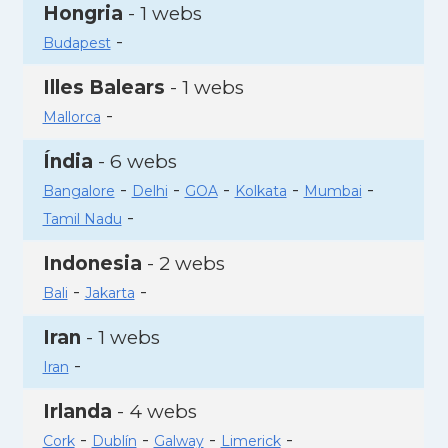
Hongria
- 1 webs
-
Budapest
Illes Balears
- 1 webs
-
Mallorca
Índia
- 6 webs
-
-
-
-
-
Bangalore
Delhi
GOA
Kolkata
Mumbai
-
Tamil Nadu
Indonesia
- 2 webs
-
-
Bali
Jakarta
Iran
- 1 webs
-
Iran
Irlanda
- 4 webs
-
-
-
-
Cork
Dublín
Galway
Limerick