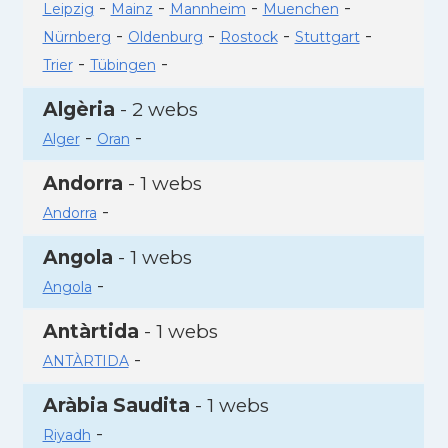
-
-
-
-
Leipzig
Mainz
Mannheim
Muenchen
-
-
-
-
Nürnberg
Oldenburg
Rostock
Stuttgart
-
-
Trier
Tübingen
Algèria
- 2 webs
-
-
Alger
Oran
Andorra
- 1 webs
-
Andorra
Angola
- 1 webs
-
Angola
Antàrtida
- 1 webs
-
ANTÀRTIDA
Aràbia Saudita
- 1 webs
-
Riyadh