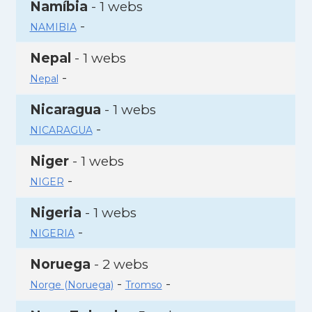
Namíbia
- 1 webs
-
NAMIBIA
Nepal
- 1 webs
-
Nepal
Nicaragua
- 1 webs
-
NICARAGUA
Niger
- 1 webs
-
NIGER
Nigeria
- 1 webs
-
NIGERIA
Noruega
- 2 webs
-
-
Norge (Noruega)
Tromso