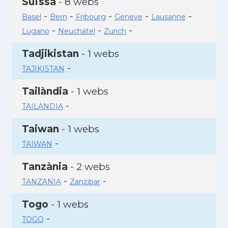
Suïssa
- 8 webs
-
-
-
-
-
Basel
Bern
Fribourg
Geneve
Lausanne
-
-
-
Lugano
Neuchatel
Zurich
Tadjikistan
- 1 webs
-
TAJIKISTAN
Tailàndia
- 1 webs
-
TAILANDIA
Taiwan
- 1 webs
-
TAIWAN
Tanzània
- 2 webs
-
-
TANZANIA
Zanzibar
Togo
- 1 webs
-
TOGO