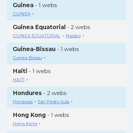
Guinea
- 1 webs
-
GUINEA
Guinea Equatorial
- 2 webs
-
-
GUINEA EQUATORIAL
Malabo
Guinea-Bissau
- 1 webs
-
Guinea Bissau
Haiti
- 1 webs
-
HAITI
Hondures
- 2 webs
-
-
Honduras
San Pedro Sula
Hong Kong
- 1 webs
-
Hong Kong