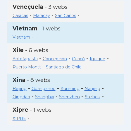
Veneçuela
- 3 webs
-
-
-
Caracas
Maracay
San Carlos
Vietnam
- 1 webs
-
Vietnam
Xile
- 6 webs
-
-
-
-
Antofagasta
Concepción
Curicó
Iquique
-
-
Puerto Montt
Santiago de Chile
Xina
- 8 webs
-
-
-
-
Beijing
Guangzhou
Kunming
Nanjing
-
-
-
-
Qingdao
Shanghai
Shenzhen
Suzhou
Xipre
- 1 webs
-
XIPRE