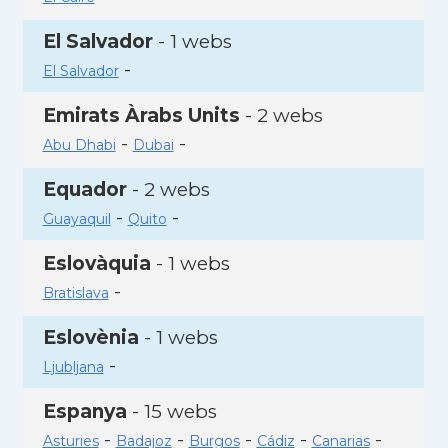
El Salvador
- 1 webs
-
El Salvador
Emirats Àrabs Units
- 2 webs
-
-
Abu Dhabi
Dubai
Equador
- 2 webs
-
-
Guayaquil
Quito
Eslovàquia
- 1 webs
-
Bratislava
Eslovènia
- 1 webs
-
Ljubljana
Espanya
- 15 webs
-
-
-
-
-
Asturies
Badajoz
Burgos
Cádiz
Canarias