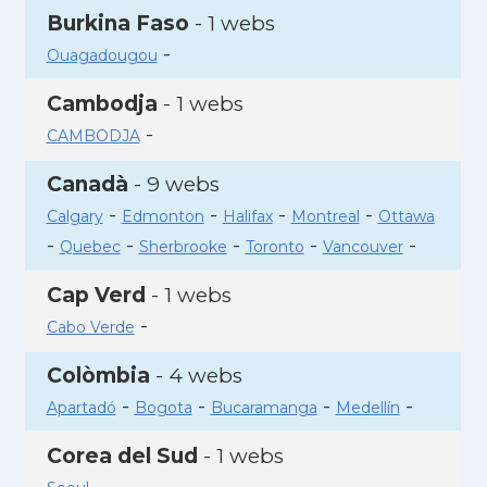
Burkina Faso
- 1 webs
-
Ouagadougou
Cambodja
- 1 webs
-
CAMBODJA
Canadà
- 9 webs
-
-
-
-
Calgary
Edmonton
Halifax
Montreal
Ottawa
-
-
-
-
-
Quebec
Sherbrooke
Toronto
Vancouver
Cap Verd
- 1 webs
-
Cabo Verde
Colòmbia
- 4 webs
-
-
-
-
Apartadó
Bogota
Bucaramanga
Medellín
Corea del Sud
- 1 webs
-