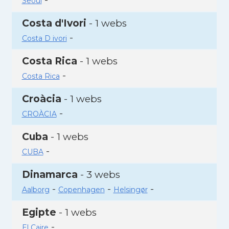
Seoul
Costa d'Ivori
- 1 webs
-
Costa D ivori
Costa Rica
- 1 webs
-
Costa Rica
Croàcia
- 1 webs
-
CROÀCIA
Cuba
- 1 webs
-
CUBA
Dinamarca
- 3 webs
-
-
-
Aalborg
Copenhagen
Helsingør
Egipte
- 1 webs
-
El Caire