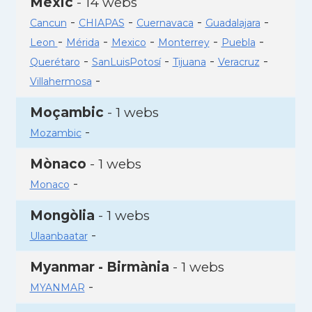
Mèxic
- 14 webs
-
-
-
-
Cancun
CHIAPAS
Cuernavaca
Guadalajara
-
-
-
-
-
Leon
Mérida
Mexico
Monterrey
Puebla
-
-
-
-
Querétaro
SanLuisPotosí
Tijuana
Veracruz
-
Villahermosa
Moçambic
- 1 webs
-
Mozambic
Mònaco
- 1 webs
-
Monaco
Mongòlia
- 1 webs
-
Ulaanbaatar
Myanmar - Birmània
- 1 webs
-
MYANMAR