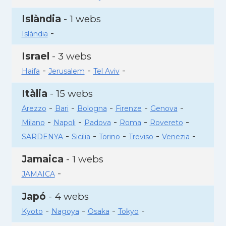
Islàndia
- 1 webs
-
Islàndia
Israel
- 3 webs
-
-
-
Haifa
Jerusalem
Tel Aviv
Itàlia
- 15 webs
-
-
-
-
-
Arezzo
Bari
Bologna
Firenze
Genova
-
-
-
-
-
Milano
Napoli
Padova
Roma
Rovereto
-
-
-
-
-
SARDENYA
Sicilia
Torino
Treviso
Venezia
Jamaica
- 1 webs
-
JAMAICA
Japó
- 4 webs
-
-
-
-
Kyoto
Nagoya
Osaka
Tokyo