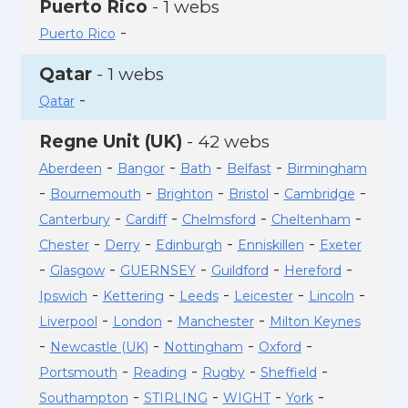
Puerto Rico
- 1 webs
-
Puerto Rico
Qatar
- 1 webs
-
Qatar
Regne Unit (UK)
- 42 webs
-
-
-
-
Aberdeen
Bangor
Bath
Belfast
Birmingham
-
-
-
-
-
Bournemouth
Brighton
Bristol
Cambridge
-
-
-
-
Canterbury
Cardiff
Chelmsford
Cheltenham
-
-
-
-
Chester
Derry
Edinburgh
Enniskillen
Exeter
-
-
-
-
-
Glasgow
GUERNSEY
Guildford
Hereford
-
-
-
-
-
Ipswich
Kettering
Leeds
Leicester
Lincoln
-
-
-
Liverpool
London
Manchester
Milton Keynes
-
-
-
-
Newcastle (UK)
Nottingham
Oxford
-
-
-
-
Portsmouth
Reading
Rugby
Sheffield
-
-
-
-
Southampton
STIRLING
WIGHT
York