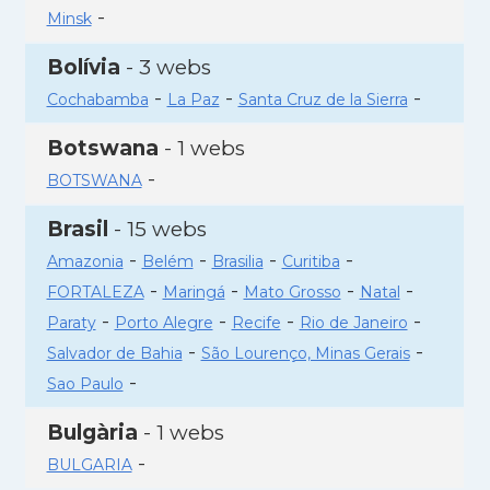
-
Minsk
Bolívia
- 3 webs
-
-
-
Cochabamba
La Paz
Santa Cruz de la Sierra
Botswana
- 1 webs
-
BOTSWANA
Brasil
- 15 webs
-
-
-
-
Amazonia
Belém
Brasilia
Curitiba
-
-
-
-
FORTALEZA
Maringá
Mato Grosso
Natal
-
-
-
-
Paraty
Porto Alegre
Recife
Rio de Janeiro
-
-
Salvador de Bahia
São Lourenço, Minas Gerais
-
Sao Paulo
Bulgària
- 1 webs
-
BULGARIA