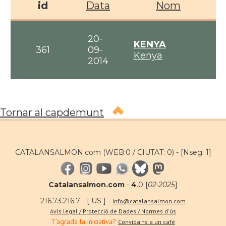
id
Data
Nom
20-
KENYA
361
09-
Kenya
2014
Tornar al capdemunt
CATALANSALMON.com (WEB:0 / CIUTAT: 0) -
[Nseg: 1]
Catalansalmon.com
-
4
.0 [
02·2025
]
216.73.216.7 - [ US ] -
info@catalansalmon.com
Avís legal / Protecció de Dades / Normes d'ús
T'agrada la iniciativa?
Convida'ns a un café