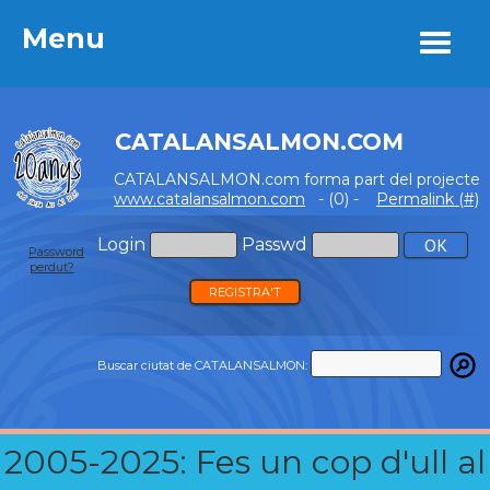
Menu
Menu
CATALANSALMON.COM
CATALANSALMON.com forma part del projecte
www.catalansalmon.com
- (0) -
Permalink (#)
Login
Passwd
Password
perdut?
REGISTRA'T
Buscar ciutat de CATALANSALMON:
2005-2025: Fes un cop d'ull al