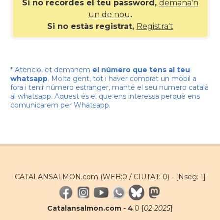
Si no recordes el teu password,
demana'n
un de nou
.
Si no estàs registrat,
Registra't
* Atenció: et demanem
el número que tens al teu
whatsapp
. Molta gent, tot i haver comprat un mòbil a
fora i tenir número estranger, manté el seu numero català
al whatsapp. Aquest és el que ens interessa perquè ens
comunicarem per Whatsapp.
CATALANSALMON.com (WEB:0 / CIUTAT: 0) -
[Nseg: 1]
Catalansalmon.com
-
4
.0 [
02·2025
]