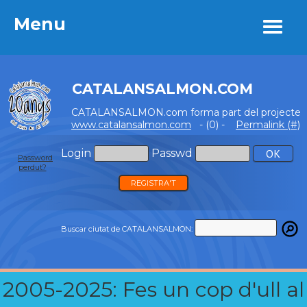
Menu
Menu
CATALANSALMON.COM
CATALANSALMON.com forma part del projecte
www.catalansalmon.com
- (0) -
Permalink (#)
Login
Passwd
Password
perdut?
REGISTRA'T
Buscar ciutat de CATALANSALMON:
2005-2025: Fes un cop d'ull al