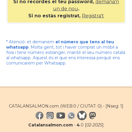
Si no recordes el teu password,
demana'n
un de nou
.
Si no estàs registrat,
Registra't
* Atenció: et demanem
el número que tens al teu
whatsapp
. Molta gent, tot i haver comprat un mòbil a
fora i tenir número estranger, manté el seu numero català
al whatsapp. Aquest és el que ens interessa perquè ens
comunicarem per Whatsapp.
CATALANSALMON.com (WEB:0 / CIUTAT: 0) -
[Nseg: 1]
Catalansalmon.com
-
4
.0 [
02·2025
]