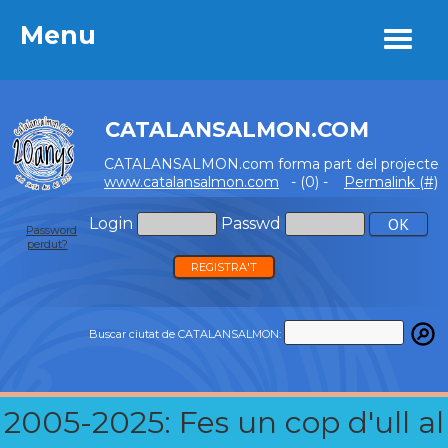
Menu
Menu
CATALANSALMON.COM
CATALANSALMON.com forma part del projecte
www.catalansalmon.com
- (0) -
Permalink (#)
Login
Passwd
Password
perdut?
REGISTRA'T
Buscar ciutat de CATALANSALMON:
2005-2025: Fes un cop d'ull al