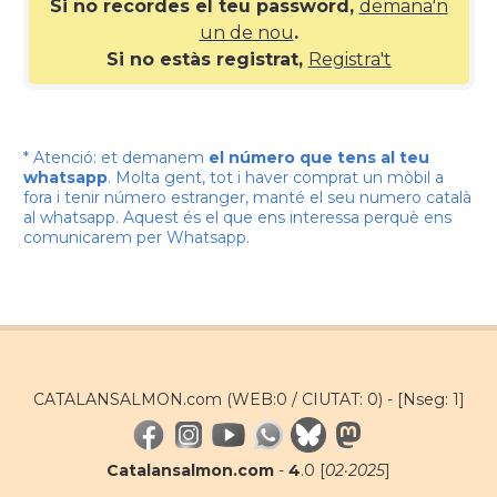
Si no recordes el teu password,
demana'n
un de nou
.
Si no estàs registrat,
Registra't
* Atenció: et demanem
el número que tens al teu
whatsapp
. Molta gent, tot i haver comprat un mòbil a
fora i tenir número estranger, manté el seu numero català
al whatsapp. Aquest és el que ens interessa perquè ens
comunicarem per Whatsapp.
CATALANSALMON.com (WEB:0 / CIUTAT: 0) -
[Nseg: 1]
Catalansalmon.com
-
4
.0 [
02·2025
]