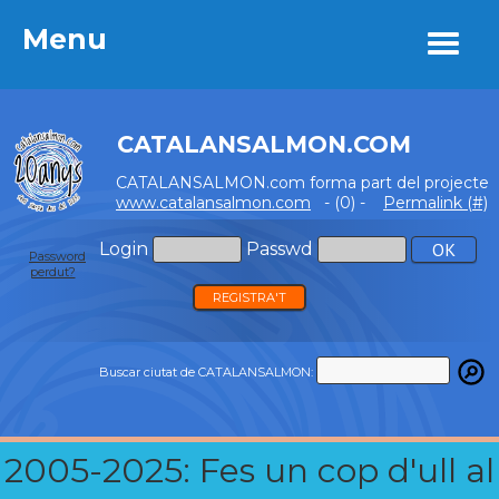
Menu
Menu
CATALANSALMON.COM
CATALANSALMON.com forma part del projecte
www.catalansalmon.com
- (0) -
Permalink (#)
Login
Passwd
Password
perdut?
REGISTRA'T
Buscar ciutat de CATALANSALMON:
2005-2025: Fes un cop d'ull al