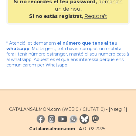
Si no recordes el teu password,
demana'n
un de nou
.
Si no estàs registrat,
Registra't
* Atenció: et demanem
el número que tens al teu
whatsapp
. Molta gent, tot i haver comprat un mòbil a
fora i tenir número estranger, manté el seu numero català
al whatsapp. Aquest és el que ens interessa perquè ens
comunicarem per Whatsapp.
CATALANSALMON.com (WEB:0 / CIUTAT: 0) -
[Nseg: 1]
Catalansalmon.com
-
4
.0 [
02·2025
]