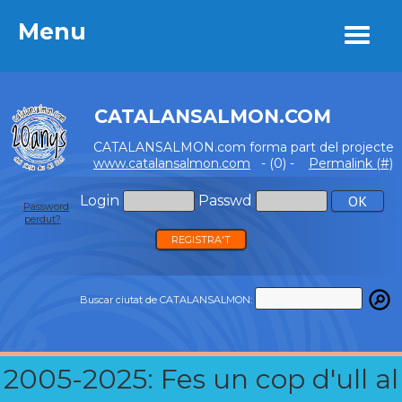
Menu
Menu
CATALANSALMON.COM
CATALANSALMON.com forma part del projecte
www.catalansalmon.com
- (0) -
Permalink (#)
Login
Passwd
Password
perdut?
REGISTRA'T
Buscar ciutat de CATALANSALMON:
2005-2025: Fes un cop d'ull al