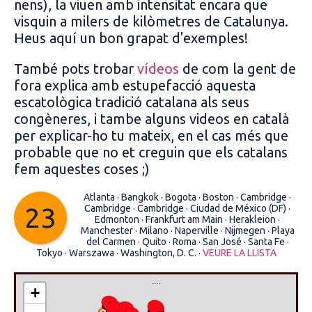
nens), la viuen amb intensitat encara que
visquin a milers de kilòmetres de Catalunya.
Heus aquí un bon grapat d'exemples!
També pots trobar
vídeos
de com la gent de
fora explica amb estupefacció aquesta
escatològica tradició catalana als seus
congèneres, i tambe alguns videos en català
per explicar-ho tu mateix, en el cas més que
probable que no et creguin que els catalans
fem aquestes coses ;)
Atlanta ·
Bangkok ·
Bogota ·
Boston ·
Cambridge ·
23
Cambridge ·
Cambridge ·
Ciudad de México (DF) ·
Edmonton ·
Frankfurt am Main ·
Herakleion ·
Manchester ·
Milano ·
Naperville ·
Nijmegen ·
Playa
del Carmen ·
Quito ·
Roma ·
San José ·
Santa Fe ·
Tokyo ·
Warszawa ·
Washington, D. C. ·
VEURE LA LLISTA
....
+