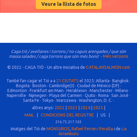
Veure la llista de fotos
Caga tió / avellanes i torrons / no caguis arengades / que són
massa salades / caga torrons que són més bons!
-
Més versions
© 2022 - CAGA TIÓ - Un altre iniciativa de
CATALANSALMON.com
També fan cagar el Tió a a
21 CIUTATS
el 2025: Atlanta · Bangkok ·
Bogota · Boston · Cambridge(3) · Ciudad de México (DF) ·
Edmonton · Frankfurt am Main · Herakleion · Manchester · Milano ·
Naperville · Nijmegen · Playa del Carmen · Quito · Roma · San José ·
Santa Fe · Tokyo · Warszawa · Washington, D. C. ·
altres anys:
2022
|
2023
|
2024
|
2025
|
MAIL
|
CONDICIONS DEL REGISTRE
| US |
216.73.217.103
Imatges del Tió de
MONSUROS
,
Rafael Ferran i Peralta
i de
Lia
Arramburu