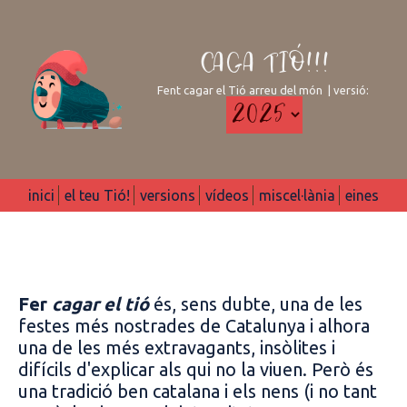
CAGA TIÓ!!!
Fent cagar el Tió arreu del món | versió:
inici
el teu Tió!
versions
vídeos
miscel·lània
eines
Fer
cagar el tió
és, sens dubte, una de les
festes més nostrades de Catalunya i alhora
una de les més extravagants, insòlites i
difícils d'explicar als qui no la viuen. Però és
una tradició ben catalana i els nens (i no tant