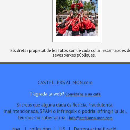
Els drets i propietat de les fotos són de cada colla i estan triades d
seves xarxes públiques.
CASTELLERS AL MON.com
T'agrada la web?
Convida'ns a un café
Si creus que alguna dada és fictícia, fraudulenta,
malintencionada, SPAM o infringeix o podria infringir la llei,
feu-nos-ho saber al mail
info@catalansalmon.com
| colles.php | US | Darrera actualització:
MAIL