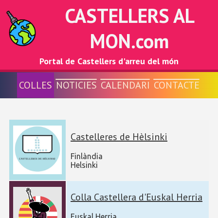
CASTELLERS AL
MON.com
Portal de Castellers d'arreu del món
COLLES
NOTICIES
CALENDARI
CONTACTE
Castelleres de Hèlsinki
Finlàndia
Helsinki
Colla Castellera d'Euskal Herria
Euskal Herria