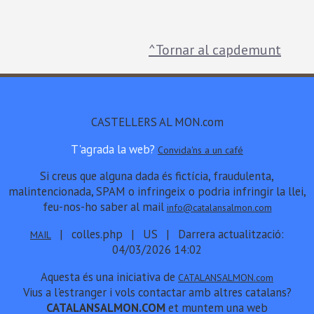
^Tornar al capdemunt
CASTELLERS AL MON.com
T'agrada la web?
Convida'ns a un café
Si creus que alguna dada és fictícia, fraudulenta,
malintencionada, SPAM o infringeix o podria infringir la llei,
feu-nos-ho saber al mail
info@catalansalmon.com
| colles.php | US | Darrera actualització:
MAIL
04/03/2026 14:02
Aquesta és una iniciativa de
CATALANSALMON.com
Vius a l'estranger i vols contactar amb altres catalans?
CATALANSALMON.COM
et muntem una web