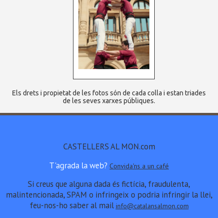
Els drets i propietat de les fotos són de cada colla i estan triades
de les seves xarxes públiques.
CASTELLERS AL MON.com
T'agrada la web?
Convida'ns a un café
Si creus que alguna dada és fictícia, fraudulenta,
malintencionada, SPAM o infringeix o podria infringir la llei,
feu-nos-ho saber al mail
info@catalansalmon.com