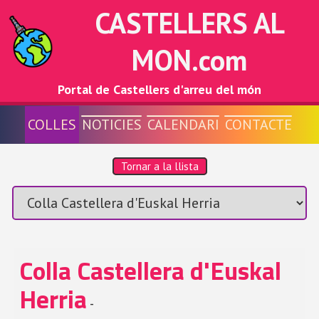
CASTELLERS AL
MON.com
Portal de Castellers d'arreu del món
COLLES
NOTICIES
CALENDARI
CONTACTE
Tornar a la llista
Colla Castellera d'Euskal
Herria
-