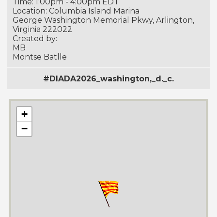
Time: 1:00pm - 4:00pm EDT
Location: Columbia Island Marina
George Washington Memorial Pkwy, Arlington,
Virginia 222022
Created by:
MB
Montse Batlle
#DIADA2026_washington,_d._c.
+
−