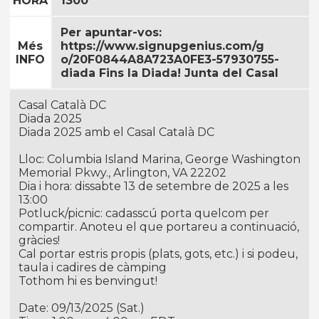
HORA
1300
Per apuntar-vos:
Més
https://www.signupgenius.com/g
INFO
o/20F0844A8A723A0FE3-57930755-
diada Fins la Diada! Junta del Casal
Casal Català DC
Diada 2025
Diada 2025 amb el Casal Català DC
Lloc: Columbia Island Marina, George Washington
Memorial Pkwy., Arlington, VA 22202
Dia i hora: dissabte 13 de setembre de 2025 a les
13:00
Potluck/picnic: cadasscú porta quelcom per
compartir. Anoteu el que portareu a continuació,
gràcies!
Cal portar estris propis (plats, gots, etc.) i si podeu,
taula i cadires de càmping
Tothom hi es benvingut!
Date: 09/13/2025 (Sat.)