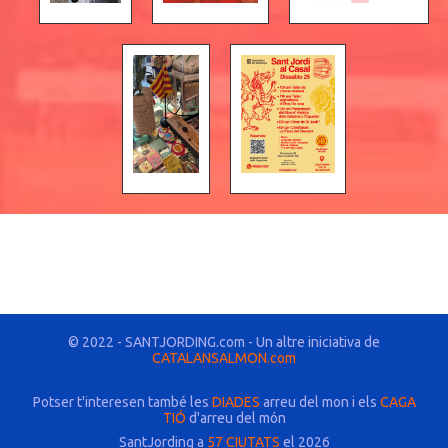
© 2022 - SANTJORDING.com - Un altre iniciativa de
CATALANSALMON.com
Potser t'interesen també les
DIADES
arreu del mon i els
CAGA
TIÓ
d'arreu del món
SantJording a
57 CIUTATS
el 2026