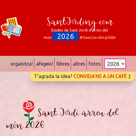
SantJording.com
Diades de Sant Jordi d'arreu del
2026
mon
#SantJording2026
organitza!
afegeix!
llibres
altres
fotos
T'agrada la idea?
CONVIDA'NS A UN CAFÉ
:)
Sant Jordi arreu del
món 2026