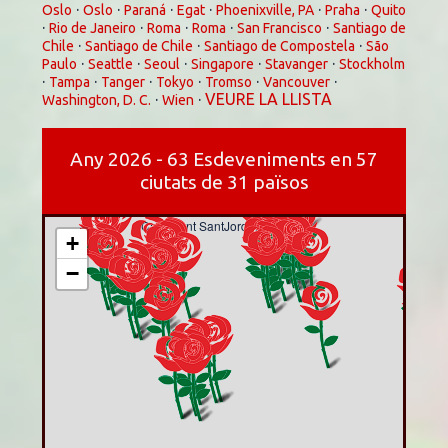
·
·
·
·
·
·
Oslo
Oslo
Paraná
Egat
Phoenixville, PA
Praha
Quito
·
·
·
·
·
Rio de Janeiro
Roma
Roma
San Francisco
Santiago de
·
·
·
Chile
Santiago de Chile
Santiago de Compostela
São
·
·
·
·
·
Paulo
Seattle
Seoul
Singapore
Stavanger
Stockholm
·
·
·
·
·
·
Tampa
Tanger
Tokyo
Tromso
Vancouver
·
·
VEURE LA LLISTA
Washington, D. C.
Wien
Any 2026 - 63 Esdeveniments en 57
ciutats de 31 països
Carregant SantJording 2026....
+
−