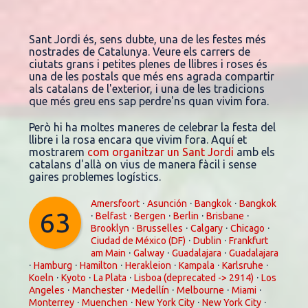
Sant Jordi és, sens dubte, una de les festes més
nostrades de Catalunya. Veure els carrers de
ciutats grans i petites plenes de llibres i roses és
una de les postals que més ens agrada compartir
als catalans de l'exterior, i una de les tradicions
que més greu ens sap perdre'ns quan vivim fora.
Però hi ha moltes maneres de celebrar la festa del
llibre i la rosa encara que vivim fora. Aquí et
mostrarem
com organitzar un Sant Jordi
amb els
catalans d'allà on vius de manera fàcil i sense
gaires problemes logístics.
·
·
·
Amersfoort
Asunción
Bangkok
Bangkok
63
·
·
·
·
·
Belfast
Bergen
Berlin
Brisbane
·
·
·
·
Brooklyn
Brusselles
Calgary
Chicago
·
·
Ciudad de México (DF)
Dublin
Frankfurt
·
·
·
am Main
Galway
Guadalajara
Guadalajara
·
·
·
·
·
·
Hamburg
Hamilton
Herakleion
Kampala
Karlsruhe
·
·
·
·
Koeln
Kyoto
La Plata
Lisboa (deprecated -> 2914)
Los
·
·
·
·
·
Angeles
Manchester
Medellín
Melbourne
Miami
·
·
·
·
Monterrey
Muenchen
New York City
New York City